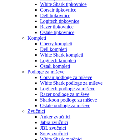
White Shark tipkovnice
Corsair tipkovnice
Dell tipkovnice
Logitech tipkovnice
Razer tipkovnice
Ostale tipkovnice
Kompleti
Cherry kompleti
Dell kompleti
White Shark kompleti
Logitech kompleti
Ostali kompleti
Podloge za miševe
Corsair podloge za miševe
White Shark podloge za miševe
Logitech podloge za miševe
Razer podloge za miševe
Sharkoon podloge za miševe
Ostale podloge za miševe
Zvučnici
Anker zvučnici
Jabra zvučnici
JBL zvučnici
Sony zvučnici
White Shark zvučnici