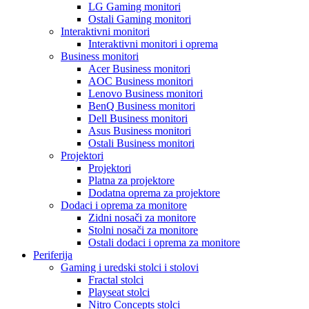
LG Gaming monitori
Ostali Gaming monitori
Interaktivni monitori
Interaktivni monitori i oprema
Business monitori
Acer Business monitori
AOC Business monitori
Lenovo Business monitori
BenQ Business monitori
Dell Business monitori
Asus Business monitori
Ostali Business monitori
Projektori
Projektori
Platna za projektore
Dodatna oprema za projektore
Dodaci i oprema za monitore
Zidni nosači za monitore
Stolni nosači za monitore
Ostali dodaci i oprema za monitore
Periferija
Gaming i uredski stolci i stolovi
Fractal stolci
Playseat stolci
Nitro Concepts stolci