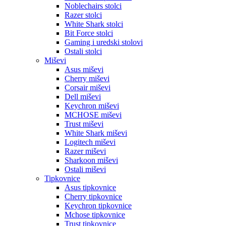
Noblechairs stolci
Razer stolci
White Shark stolci
Bit Force stolci
Gaming i uredski stolovi
Ostali stolci
Miševi
Asus miševi
Cherry miševi
Corsair miševi
Dell miševi
Keychron miševi
MCHOSE miševi
Trust miševi
White Shark miševi
Logitech miševi
Razer miševi
Sharkoon miševi
Ostali miševi
Tipkovnice
Asus tipkovnice
Cherry tipkovnice
Keychron tipkovnice
Mchose tipkovnice
Trust tipkovnice