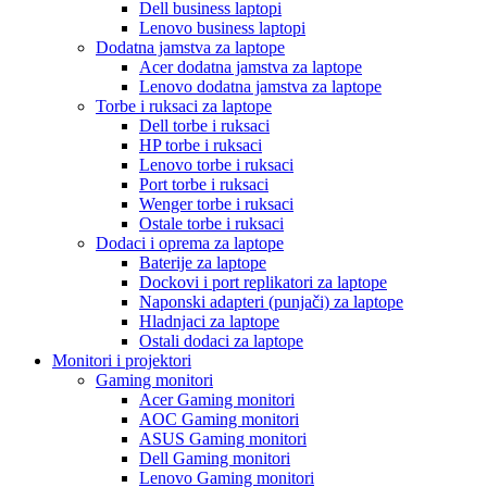
Dell business laptopi
Lenovo business laptopi
Dodatna jamstva za laptope
Acer dodatna jamstva za laptope
Lenovo dodatna jamstva za laptope
Torbe i ruksaci za laptope
Dell torbe i ruksaci
HP torbe i ruksaci
Lenovo torbe i ruksaci
Port torbe i ruksaci
Wenger torbe i ruksaci
Ostale torbe i ruksaci
Dodaci i oprema za laptope
Baterije za laptope
Dockovi i port replikatori za laptope
Naponski adapteri (punjači) za laptope
Hladnjaci za laptope
Ostali dodaci za laptope
Monitori i projektori
Gaming monitori
Acer Gaming monitori
AOC Gaming monitori
ASUS Gaming monitori
Dell Gaming monitori
Lenovo Gaming monitori