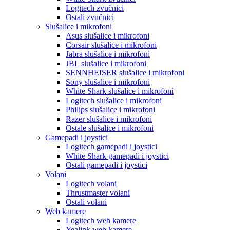
Logitech zvučnici
Ostali zvučnici
Slušalice i mikrofoni
Asus slušalice i mikrofoni
Corsair slušalice i mikrofoni
Jabra slušalice i mikrofoni
JBL slušalice i mikrofoni
SENNHEISER slušalice i mikrofoni
Sony slušalice i mikrofoni
White Shark slušalice i mikrofoni
Logitech slušalice i mikrofoni
Philips slušalice i mikrofoni
Razer slušalice i mikrofoni
Ostale slušalice i mikrofoni
Gamepadi i joystici
Logitech gamepadi i joystici
White Shark gamepadi i joystici
Ostali gamepadi i joystici
Volani
Logitech volani
Thrustmaster volani
Ostali volani
Web kamere
Logitech web kamere
Yealink web kamere