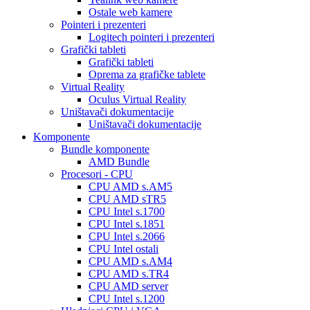
Ostale web kamere
Pointeri i prezenteri
Logitech pointeri i prezenteri
Grafički tableti
Grafički tableti
Oprema za grafičke tablete
Virtual Reality
Oculus Virtual Reality
Uništavači dokumentacije
Uništavači dokumentacije
Komponente
Bundle komponente
AMD Bundle
Procesori - CPU
CPU AMD s.AM5
CPU AMD sTR5
CPU Intel s.1700
CPU Intel s.1851
CPU Intel s.2066
CPU Intel ostali
CPU AMD s.AM4
CPU AMD s.TR4
CPU AMD server
CPU Intel s.1200