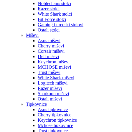
Noblechairs stolci
Razer stolci
White Shark stolci
Bit Force stolci
Gaming i uredski stolovi
Ostali stolci
Miševi
Asus miševi
Cherry miševi
Corsair miševi
Dell miševi
Keychron miševi
MCHOSE miševi
Trust miševi
White Shark miševi
Logitech miševi
Razer miševi
Sharkoon miševi
Ostali miševi
Tipkovnice
Asus tipkovnice
Cherry tipkovnice
Keychron tipkovnice
Mchose tipkovnice
Trust tipkovnice