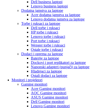
Dell business laptopi
Lenovo business laptopi
Dodatna jamstva za laptope
Acer dodatna jamstva za laptope
Lenovo dodatna jamstva za laptope
Torbe i ruksaci za laptope
Dell torbe i ruksaci
HP torbe i ruksaci
Lenovo torbe i ruksaci
Port torbe i ruksaci
Wenger torbe i ruksaci
Ostale torbe i ruksaci
Dodaci i oprema za laptope
Baterije za laptope
Dockovi i port replikatori za laptope
Naponski adapteri (punjači) za laptope
Hladnjaci za laptope
Ostali dodaci za laptope
Monitori i projektori
Gaming monitori
Acer Gaming monitori
AOC Gaming monitori
ASUS Gaming monitori
Dell Gaming monitori
Lenovo Gaming monitori