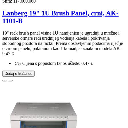
Šifra:
117.600.060
Lanberg 19" 1U Brush Panel, crni, AK-
1101-B
19" rack brush panel visine 1U namijenjen je ugradnji u mrežne i
serverske ormare radi urednijeg vođenja kabela i pokrivanja
slobodnog prostora na racku. Prema dostavljenim podacima riječ je
o crnom panelu, pakiranom kao 1 komad, s oznakom modela AK-
9,47 €
-5%
Cijena s popustom
Iznos uštede: 0.47 €
Dodaj u košaricu