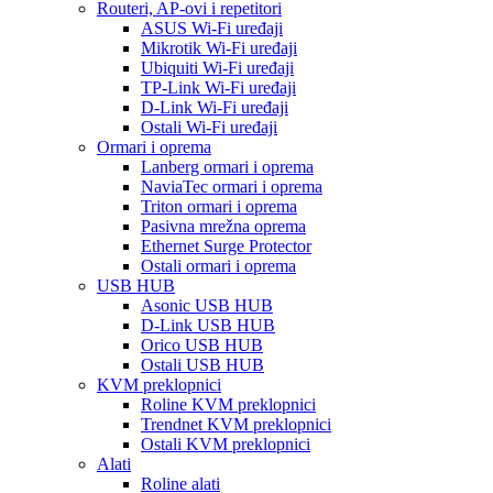
Routeri, AP-ovi i repetitori
ASUS Wi-Fi uređaji
Mikrotik Wi-Fi uređaji
Ubiquiti Wi-Fi uređaji
TP-Link Wi-Fi uređaji
D-Link Wi-Fi uređaji
Ostali Wi-Fi uređaji
Ormari i oprema
Lanberg ormari i oprema
NaviaTec ormari i oprema
Triton ormari i oprema
Pasivna mrežna oprema
Ethernet Surge Protector
Ostali ormari i oprema
USB HUB
Asonic USB HUB
D-Link USB HUB
Orico USB HUB
Ostali USB HUB
KVM preklopnici
Roline KVM preklopnici
Trendnet KVM preklopnici
Ostali KVM preklopnici
Alati
Roline alati