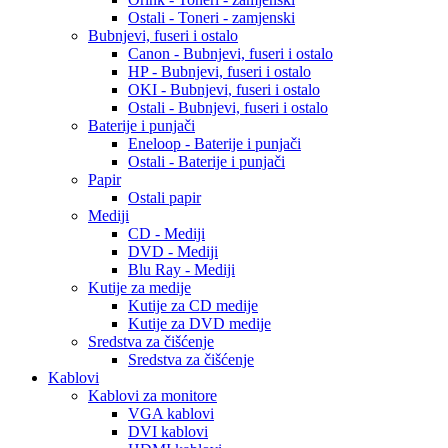
Ostali - Toneri - zamjenski
Bubnjevi, fuseri i ostalo
Canon - Bubnjevi, fuseri i ostalo
HP - Bubnjevi, fuseri i ostalo
OKI - Bubnjevi, fuseri i ostalo
Ostali - Bubnjevi, fuseri i ostalo
Baterije i punjači
Eneloop - Baterije i punjači
Ostali - Baterije i punjači
Papir
Ostali papir
Mediji
CD - Mediji
DVD - Mediji
Blu Ray - Mediji
Kutije za medije
Kutije za CD medije
Kutije za DVD medije
Sredstva za čišćenje
Sredstva za čišćenje
Kablovi
Kablovi za monitore
VGA kablovi
DVI kablovi