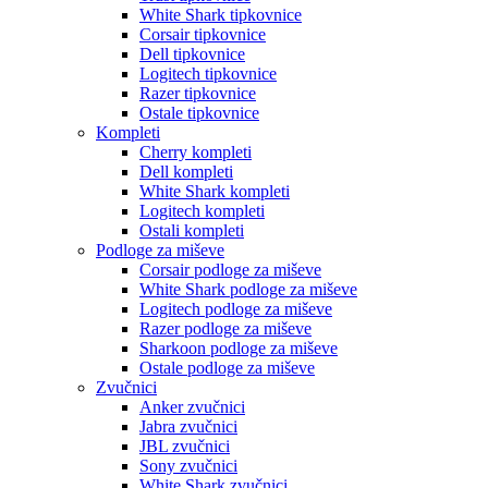
White Shark tipkovnice
Corsair tipkovnice
Dell tipkovnice
Logitech tipkovnice
Razer tipkovnice
Ostale tipkovnice
Kompleti
Cherry kompleti
Dell kompleti
White Shark kompleti
Logitech kompleti
Ostali kompleti
Podloge za miševe
Corsair podloge za miševe
White Shark podloge za miševe
Logitech podloge za miševe
Razer podloge za miševe
Sharkoon podloge za miševe
Ostale podloge za miševe
Zvučnici
Anker zvučnici
Jabra zvučnici
JBL zvučnici
Sony zvučnici
White Shark zvučnici