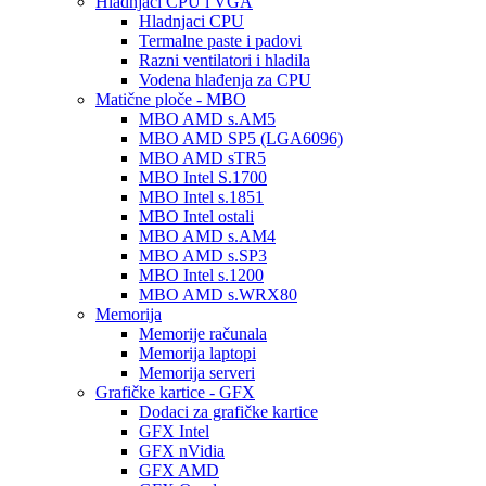
Hladnjaci CPU i VGA
Hladnjaci CPU
Termalne paste i padovi
Razni ventilatori i hladila
Vodena hlađenja za CPU
Matične ploče - MBO
MBO AMD s.AM5
MBO AMD SP5 (LGA6096)
MBO AMD sTR5
MBO Intel S.1700
MBO Intel s.1851
MBO Intel ostali
MBO AMD s.AM4
MBO AMD s.SP3
MBO Intel s.1200
MBO AMD s.WRX80
Memorija
Memorije računala
Memorija laptopi
Memorija serveri
Grafičke kartice - GFX
Dodaci za grafičke kartice
GFX Intel
GFX nVidia
GFX AMD