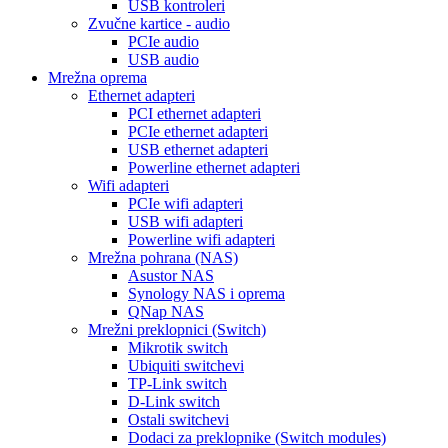
USB kontroleri
Zvučne kartice - audio
PCIe audio
USB audio
Mrežna oprema
Ethernet adapteri
PCI ethernet adapteri
PCIe ethernet adapteri
USB ethernet adapteri
Powerline ethernet adapteri
Wifi adapteri
PCIe wifi adapteri
USB wifi adapteri
Powerline wifi adapteri
Mrežna pohrana (NAS)
Asustor NAS
Synology NAS i oprema
QNap NAS
Mrežni preklopnici (Switch)
Mikrotik switch
Ubiquiti switchevi
TP-Link switch
D-Link switch
Ostali switchevi
Dodaci za preklopnike (Switch modules)