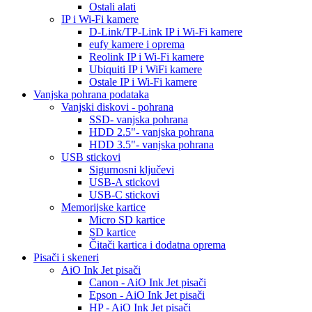
Ostali alati
IP i Wi-Fi kamere
D-Link/TP-Link IP i Wi-Fi kamere
eufy kamere i oprema
Reolink IP i Wi-Fi kamere
Ubiquiti IP i WiFi kamere
Ostale IP i Wi-Fi kamere
Vanjska pohrana podataka
Vanjski diskovi - pohrana
SSD- vanjska pohrana
HDD 2.5"- vanjska pohrana
HDD 3.5"- vanjska pohrana
USB stickovi
Sigurnosni ključevi
USB-A stickovi
USB-C stickovi
Memorijske kartice
Micro SD kartice
SD kartice
Čitači kartica i dodatna oprema
Pisači i skeneri
AiO Ink Jet pisači
Canon - AiO Ink Jet pisači
Epson - AiO Ink Jet pisači
HP - AiO Ink Jet pisači