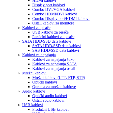
HDMI kablovi
Display port kablovi
Combo DVI/VGA kablovi
Combo HDMI/DVI kablovi
Combo Display port/HDMI kablovi
Ostali kablovi za monitore
Kablovi za pisače
USB kablovi za pisače
Paralelni kablovi za pisače
SATA HDD/SSD data kablovi
SATA HDD/SSD data kablovi
SAS HDD/SSD data kablovi
Kablovi za napajanja
Kablovi za napajanja šuko
Kablovi za napajanja SATA
Kablovi za napajanja ostali
Mrežni kablovi
Mrežni kablovi (UTP, FTP, STP)
Optički kablovi
Oprema za mrežne kablove
Audio kablovi
Optički audio kablovi
Ostali audio kablovi
USB kablovi
Produžni USB kablovi