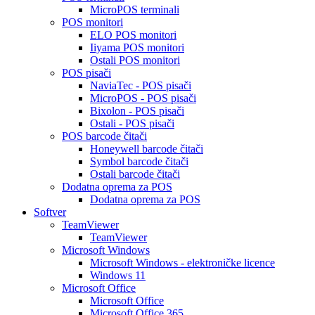
MicroPOS terminali
POS monitori
ELO POS monitori
Iiyama POS monitori
Ostali POS monitori
POS pisači
NaviaTec - POS pisači
MicroPOS - POS pisači
Bixolon - POS pisači
Ostali - POS pisači
POS barcode čitači
Honeywell barcode čitači
Symbol barcode čitači
Ostali barcode čitači
Dodatna oprema za POS
Dodatna oprema za POS
Softver
TeamViewer
TeamViewer
Microsoft Windows
Microsoft Windows - elektroničke licence
Windows 11
Microsoft Office
Microsoft Office
Microsoft Office 365