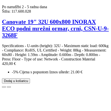
Po narudžbi 2 - 5 radna dana
Šifra:
117.600.028
Canovate 19" 32U 600x800 INORAX
ECO podni mrežni ormar, crni, CSN-U-9-
3268F
Specifications - U-units (height): 32U - Maximum static load: 600kg
- Compliance: RoHS, UL Certified - Weight: 88kg - Measurement:
60x80 - Height: 1.59m - Amplitude: 0.600m - Depth: 0.800m -
Press: Floor - Type of use: Network - Construction Material
420,00 €
-5%
Cijena s popustom
Iznos uštede: 21.00 €
Dodaj u košaricu