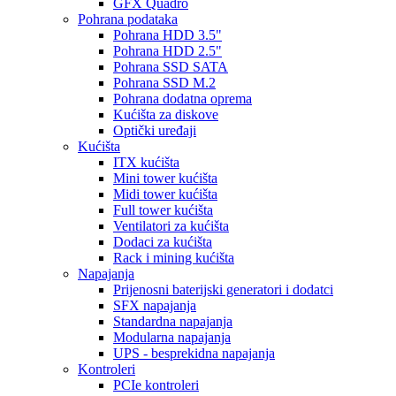
GFX Quadro
Pohrana podataka
Pohrana HDD 3.5"
Pohrana HDD 2.5"
Pohrana SSD SATA
Pohrana SSD M.2
Pohrana dodatna oprema
Kućišta za diskove
Optički uređaji
Kućišta
ITX kućišta
Mini tower kućišta
Midi tower kućišta
Full tower kućišta
Ventilatori za kućišta
Dodaci za kućišta
Rack i mining kućišta
Napajanja
Prijenosni baterijski generatori i dodatci
SFX napajanja
Standardna napajanja
Modularna napajanja
UPS - besprekidna napajanja
Kontroleri
PCIe kontroleri