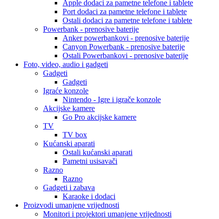
Apple dodaci za pametne telefone i tablete
Port dodaci za pametne telefone i tablete
Ostali dodaci za pametne telefone i tablete
Powerbank - prenosive baterije
Anker powerbankovi - prenosive baterije
Canyon Powerbank - prenosive baterije
Ostali Powerbankovi - prenosive baterije
Foto, video, audio i gadgeti
Gadgeti
Gadgeti
Igraće konzole
Nintendo - Igre i igrače konzole
Akcijske kamere
Go Pro akcijske kamere
TV
TV box
Kućanski aparati
Ostali kućanski aparati
Pametni usisavači
Razno
Razno
Gadgeti i zabava
Karaoke i dodaci
Proizvodi umanjene vrijednosti
Monitori i projektori umanjene vrijednosti