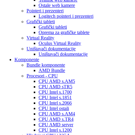
Ostale web kamere
Pointeri i prezenteri
Logitech pointeri i prezenteri
Grafički tableti
Grafički tableti
Oprema za grafičke tablete
Virtual Reality
Oculus Virtual Reality
Uništavači dokumentacije
Uništavači dokumentacije
Komponente
Bundle komponente
AMD Bundle
Procesori - CPU
CPU AMD s.AM5
CPU AMD sTR5
CPU Intel s.1700
CPU Intel s.1851
CPU Intel s.2066
CPU Intel ostali
CPU AMD s.AM4
CPU AMD s.TR4
CPU AMD server
CPU Intel s.1200