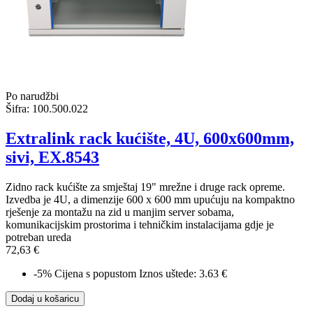
Po narudžbi
Šifra:
100.500.022
Extralink rack kućište, 4U, 600x600mm,
sivi, EX.8543
Zidno rack kućište za smještaj 19" mrežne i druge rack opreme.
Izvedba je 4U, a dimenzije 600 x 600 mm upućuju na kompaktno
rješenje za montažu na zid u manjim server sobama,
komunikacijskim prostorima i tehničkim instalacijama gdje je
potreban ureda
72,63 €
-5%
Cijena s popustom
Iznos uštede: 3.63 €
Dodaj u košaricu