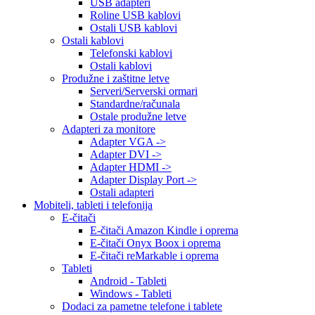
USB adapteri
Roline USB kablovi
Ostali USB kablovi
Ostali kablovi
Telefonski kablovi
Ostali kablovi
Produžne i zaštitne letve
Serveri/Serverski ormari
Standardne/računala
Ostale produžne letve
Adapteri za monitore
Adapter VGA ->
Adapter DVI ->
Adapter HDMI ->
Adapter Display Port ->
Ostali adapteri
Mobiteli, tableti i telefonija
E-čitači
E-čitači Amazon Kindle i oprema
E-čitači Onyx Boox i oprema
E-čitači reMarkable i oprema
Tableti
Android - Tableti
Windows - Tableti
Dodaci za pametne telefone i tablete