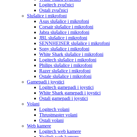
Logitech zvučnici
Ostali zvučnici
Slušalice i mikrofoni
Asus slušalice i mikrofoni
Corsair slušalice i mikrofoni
Jabra slušalice i mikrofoni
JBL slušalice i mikrofoni
SENNHEISER slušalice i mikrofoni
Sony slušalice i mikrofoni
White Shark slušalice i mikrofoni
Logitech slušalice i mikrofoni
Philips slušalice i mikrofoni
Razer slušalice i mikrofoni
Ostale slušalice i mikrofoni
Gamepadi i joystici
Logitech gamepadi i joystici
White Shark gamepadi i joystici
Ostali gamepadi i joystici
Volani
Logitech volani
Thrustmaster volani
Ostali volani
Web kamere
Logitech web kamere
Yealink web kamere