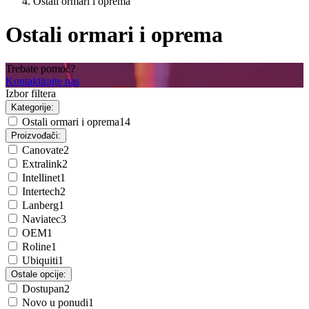
Ostali ormari i oprema
Ostali ormari i oprema
Trebate pomoć?
Kontaktirajte nas
Izbor filtera
Kategorije:
Ostali ormari i oprema
14
Proizvođači:
Canovate
2
Extralink
2
Intellinet
1
Intertech
2
Lanberg
1
Naviatec
3
OEM
1
Roline
1
Ubiquiti
1
Ostale opcije:
Dostupan
2
Novo u ponudi
1