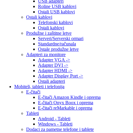
USB adapteri
Roline USB kablovi
Ostali USB kablovi
Ostali kablovi
Telefonski kablovi
Ostali kablovi
Produžne i zaštitne letve
Serveri/Serverski ormari
Standardne/računala
Ostale produžne letve
Adapteri za monitore
Adapter VGA ->
Adapter DVI ->
Adapter HDMI ->
Adapter Display Port ->
Ostali adapteri
Mobiteli, tableti i telefonija
E-čitači
E-čitači Amazon Kindle i oprema
E-čitači Onyx Boox i oprema
E-čitači reMarkable i oprema
Tableti
Android - Tableti
Windows - Tableti
Dodaci za pametne telefone i tablete