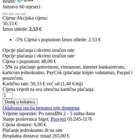
Brand:
Jamstvo 60 mjeseci
Cijena:
Akcijska cijena:
50,53 €
Iznos uštede:
2,53 €
-5%
Cijena s popustom
Iznos uštede: 2.53 €
Opcije plaćanja i okvirni izračun rate
Opcije plaćanja i okvirni izračun rate
Cijena s popustom:
48,00 €
- 5%
za plaćanje gotovinom, virmanom, internet bankarstvom,
karticom jednokratno, PayCek (plaćanje kripto valutama), Paypal i
pouzećem.
Kartično rate:
50,53 €
već od (1,40 €/mj)
Cijena vrijedi za sva obročna kartična plaćanja.
Dodaj u košaricu
Odabrana opcija trenutno nije dostupna
Vrijeme isporuke:
Po narudžbi 2 - 5 radna dana
Stanje poslovnica Siget:
Provjeri
01/245-1176
Cijena dostave:
6,00 €
Plaćanje jednokratno ili na rate
Besplatna dostava: iznad
265,00 €