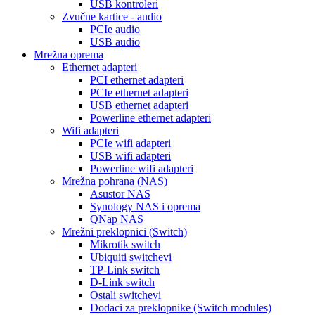
USB kontroleri
Zvučne kartice - audio
PCIe audio
USB audio
Mrežna oprema
Ethernet adapteri
PCI ethernet adapteri
PCIe ethernet adapteri
USB ethernet adapteri
Powerline ethernet adapteri
Wifi adapteri
PCIe wifi adapteri
USB wifi adapteri
Powerline wifi adapteri
Mrežna pohrana (NAS)
Asustor NAS
Synology NAS i oprema
QNap NAS
Mrežni preklopnici (Switch)
Mikrotik switch
Ubiquiti switchevi
TP-Link switch
D-Link switch
Ostali switchevi
Dodaci za preklopnike (Switch modules)