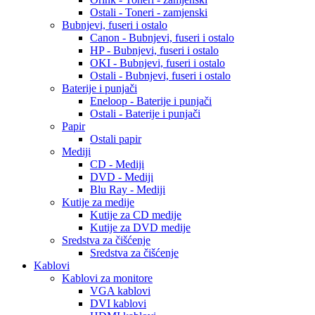
Ostali - Toneri - zamjenski
Bubnjevi, fuseri i ostalo
Canon - Bubnjevi, fuseri i ostalo
HP - Bubnjevi, fuseri i ostalo
OKI - Bubnjevi, fuseri i ostalo
Ostali - Bubnjevi, fuseri i ostalo
Baterije i punjači
Eneloop - Baterije i punjači
Ostali - Baterije i punjači
Papir
Ostali papir
Mediji
CD - Mediji
DVD - Mediji
Blu Ray - Mediji
Kutije za medije
Kutije za CD medije
Kutije za DVD medije
Sredstva za čišćenje
Sredstva za čišćenje
Kablovi
Kablovi za monitore
VGA kablovi
DVI kablovi