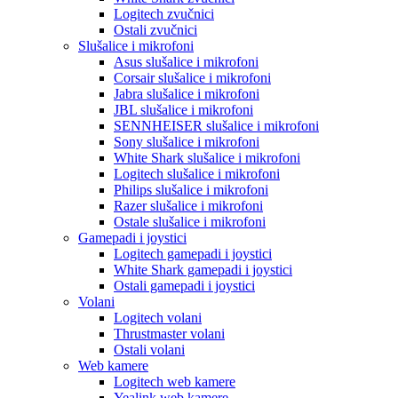
Logitech zvučnici
Ostali zvučnici
Slušalice i mikrofoni
Asus slušalice i mikrofoni
Corsair slušalice i mikrofoni
Jabra slušalice i mikrofoni
JBL slušalice i mikrofoni
SENNHEISER slušalice i mikrofoni
Sony slušalice i mikrofoni
White Shark slušalice i mikrofoni
Logitech slušalice i mikrofoni
Philips slušalice i mikrofoni
Razer slušalice i mikrofoni
Ostale slušalice i mikrofoni
Gamepadi i joystici
Logitech gamepadi i joystici
White Shark gamepadi i joystici
Ostali gamepadi i joystici
Volani
Logitech volani
Thrustmaster volani
Ostali volani
Web kamere
Logitech web kamere
Yealink web kamere