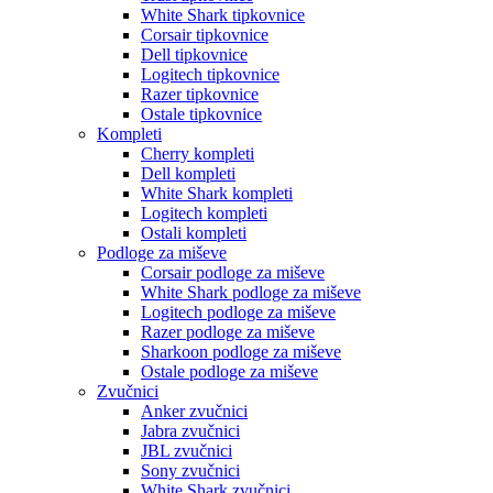
White Shark tipkovnice
Corsair tipkovnice
Dell tipkovnice
Logitech tipkovnice
Razer tipkovnice
Ostale tipkovnice
Kompleti
Cherry kompleti
Dell kompleti
White Shark kompleti
Logitech kompleti
Ostali kompleti
Podloge za miševe
Corsair podloge za miševe
White Shark podloge za miševe
Logitech podloge za miševe
Razer podloge za miševe
Sharkoon podloge za miševe
Ostale podloge za miševe
Zvučnici
Anker zvučnici
Jabra zvučnici
JBL zvučnici
Sony zvučnici
White Shark zvučnici