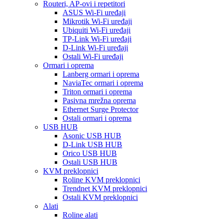
Routeri, AP-ovi i repetitori
ASUS Wi-Fi uređaji
Mikrotik Wi-Fi uređaji
Ubiquiti Wi-Fi uređaji
TP-Link Wi-Fi uređaji
D-Link Wi-Fi uređaji
Ostali Wi-Fi uređaji
Ormari i oprema
Lanberg ormari i oprema
NaviaTec ormari i oprema
Triton ormari i oprema
Pasivna mrežna oprema
Ethernet Surge Protector
Ostali ormari i oprema
USB HUB
Asonic USB HUB
D-Link USB HUB
Orico USB HUB
Ostali USB HUB
KVM preklopnici
Roline KVM preklopnici
Trendnet KVM preklopnici
Ostali KVM preklopnici
Alati
Roline alati