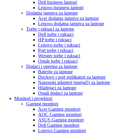
Dell business laptopi
Lenovo business laptopi
Dodatna jamstva za laptope
Acer dodatna jamstva za laptope
Lenovo dodatna jamstva za laptope
Torbe i ruksaci za laptope
Dell torbe i ruksaci
HP torbe i ruksaci
Lenovo torbe i ruksaci
Port torbe i ruksaci
Wenger torbe i ruksaci
Ostale torbe i ruksaci
Dodaci i oprema za laptope
Baterije za laptope
Dockovi i port replikatori za laptope
Naponski adapteri (punjači) za laptope
Hladnjaci za laptope
Ostali dodaci za laptope
Monitori i projektori
Gaming monitori
Acer Gaming monitori
AOC Gaming monitori
ASUS Gaming monitori
Dell Gaming monitori
Lenovo Gaming monitori