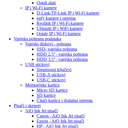
Ostali alati
IP i Wi-Fi kamere
D-Link/TP-Link IP i Wi-Fi kamere
eufy kamere i oprema
Reolink IP i Wi-Fi kamere
Ubiquiti IP i WiFi kamere
Ostale IP i Wi-Fi kamere
Vanjska pohrana podataka
Vanjski diskovi - pohrana
SSD- vanjska pohrana
HDD 2.5"- vanjska pohrana
HDD 3.5"- vanjska pohrana
USB stickovi
Sigurnosni ključevi
USB-A stickovi
USB-C stickovi
Memorijske kartice
Micro SD kartice
SD kartice
Čitači kartica i dodatna oprema
Pisači i skeneri
AiO Ink Jet pisači
Canon - AiO Ink Jet pisači
Epson - AiO Ink Jet pisači
HP - AiO Ink Jet pisači