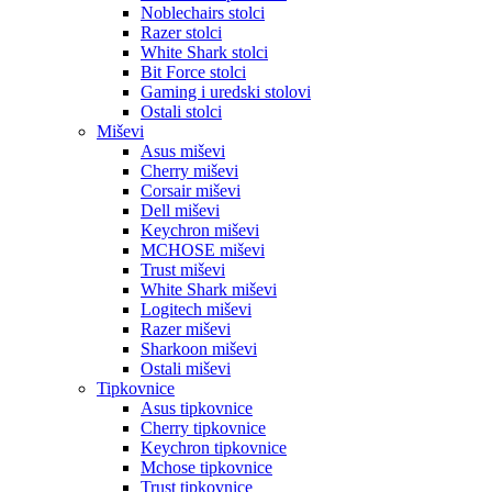
Noblechairs stolci
Razer stolci
White Shark stolci
Bit Force stolci
Gaming i uredski stolovi
Ostali stolci
Miševi
Asus miševi
Cherry miševi
Corsair miševi
Dell miševi
Keychron miševi
MCHOSE miševi
Trust miševi
White Shark miševi
Logitech miševi
Razer miševi
Sharkoon miševi
Ostali miševi
Tipkovnice
Asus tipkovnice
Cherry tipkovnice
Keychron tipkovnice
Mchose tipkovnice
Trust tipkovnice