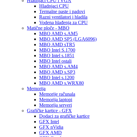
Hladnjaci CPU i VGA
Hladnjaci CPU
Termalne paste i padovi
Razni ventilatori i hladila
Vodena hlađenja za CPU
Matične ploče - MBO
MBO AMD s.AM5
MBO AMD SP5 (LGA6096)
MBO AMD sTR5
MBO Intel S.1700
MBO Intel s.1851
MBO Intel ostali
MBO AMD s.AM4
MBO AMD s.SP3
MBO Intel s.1200
MBO AMD s.WRX80
Memorija
Memorije računala
Memorija laptopi
Memorija serveri
Grafičke kartice - GFX
Dodaci za grafičke kartice
GFX Intel
GFX nVidia
GFX AMD