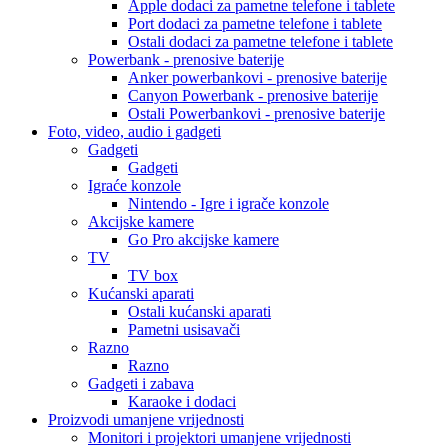
Apple dodaci za pametne telefone i tablete
Port dodaci za pametne telefone i tablete
Ostali dodaci za pametne telefone i tablete
Powerbank - prenosive baterije
Anker powerbankovi - prenosive baterije
Canyon Powerbank - prenosive baterije
Ostali Powerbankovi - prenosive baterije
Foto, video, audio i gadgeti
Gadgeti
Gadgeti
Igraće konzole
Nintendo - Igre i igrače konzole
Akcijske kamere
Go Pro akcijske kamere
TV
TV box
Kućanski aparati
Ostali kućanski aparati
Pametni usisavači
Razno
Razno
Gadgeti i zabava
Karaoke i dodaci
Proizvodi umanjene vrijednosti
Monitori i projektori umanjene vrijednosti