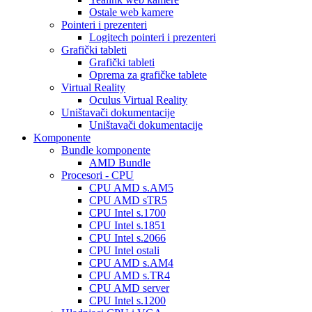
Ostale web kamere
Pointeri i prezenteri
Logitech pointeri i prezenteri
Grafički tableti
Grafički tableti
Oprema za grafičke tablete
Virtual Reality
Oculus Virtual Reality
Uništavači dokumentacije
Uništavači dokumentacije
Komponente
Bundle komponente
AMD Bundle
Procesori - CPU
CPU AMD s.AM5
CPU AMD sTR5
CPU Intel s.1700
CPU Intel s.1851
CPU Intel s.2066
CPU Intel ostali
CPU AMD s.AM4
CPU AMD s.TR4
CPU AMD server
CPU Intel s.1200