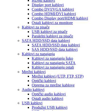
HDMI kablovi
Display port kablovi
Combo DVI/VGA kablovi
Combo HDMI/DVI kablovi
Combo Display port/HDMI kablovi
Ostali kablovi za monitore
Kablovi za pisače
USB kablovi za pisače
Paralelni kablovi za pisače
SATA HDD/SSD data kablovi
SATA HDD/SSD data kablovi
SAS HDD/SSD data kablovi
Kablovi za napajanja
Kablovi za napajanja šuko
Kablovi za napajanja SATA
Kablovi za napajanja ostali
Mrežni kablovi
Mrežni kablovi (UTP, FTP, STP)
Optički kablovi
Oprema za mrežne kablove
Audio kablovi
Optički audio kablovi
Ostali audio kablovi
USB kablovi
Produžni USB kablovi