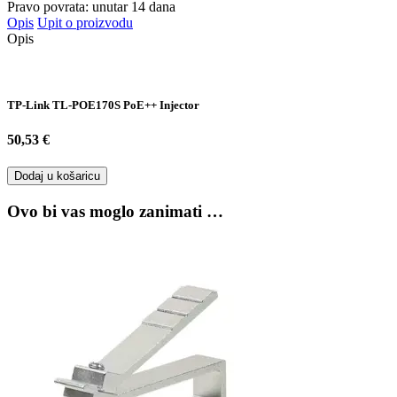
Pravo povrata: unutar 14 dana
Opis
Upit o proizvodu
Opis
TP-Link TL-POE170S PoE++ Injector
50,53 €
Dodaj u košaricu
Ovo bi vas moglo zanimati …