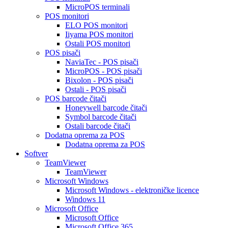
MicroPOS terminali
POS monitori
ELO POS monitori
Iiyama POS monitori
Ostali POS monitori
POS pisači
NaviaTec - POS pisači
MicroPOS - POS pisači
Bixolon - POS pisači
Ostali - POS pisači
POS barcode čitači
Honeywell barcode čitači
Symbol barcode čitači
Ostali barcode čitači
Dodatna oprema za POS
Dodatna oprema za POS
Softver
TeamViewer
TeamViewer
Microsoft Windows
Microsoft Windows - elektroničke licence
Windows 11
Microsoft Office
Microsoft Office
Microsoft Office 365