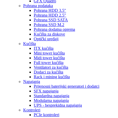
GFX Quadro
Pohrana podataka
Pohrana HDD 3.5"
Pohrana HDD 2.5"
Pohrana SSD SATA
Pohrana SSD M.2
Pohrana dodatna oprema
Kućišta za diskove
Optički uređaji
Kućišta
ITX kućišta
Mini tower kućišta
Midi tower kućišta
Full tower kućišta
Ventilatori za kućišta
Dodaci za kućišta
Rack i mining kućišta
Napajanja
Prijenosni baterijski generatori i dodatci
SFX napajanja
Standardna napajanja
Modularna napajanja
UPS - besprekidna napajanja
Kontroleri
PCIe kontroleri