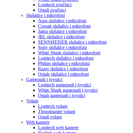
Logitech zvučnici
Ostali zvučnici
Slušalice i mikrofoni
Asus slušalice i mikrofoni
Corsair slušalice i mikrofoni
Jabra slušalice i mikrofoni
JBL slušalice i mikrofoni
SENNHEISER slušalice i mikrofoni
Sony slušalice i mikrofoni
White Shark slušalice i mikrofoni
Logitech slušalice i mikrofoni
Philips slušalice i mikrofoni
Razer slušalice i mikrofoni
Ostale slušalice i mikrofoni
Gamepadi i joystici
Logitech gamepadi i joystici
White Shark gamepadi i joystici
Ostali gamepadi i joystici
Volani
Logitech volani
Thrustmaster volani
Ostali volani
Web kamere
Logitech web kamere
Yealink web kamere