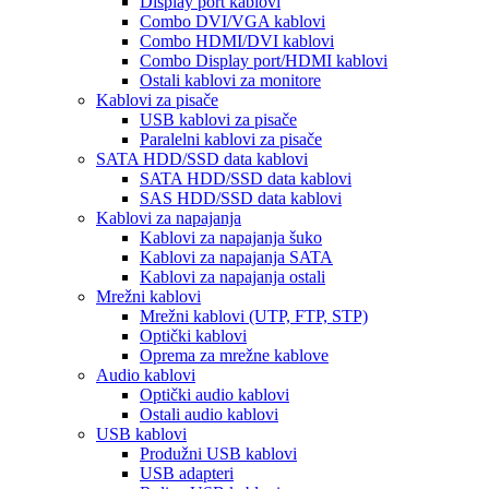
Display port kablovi
Combo DVI/VGA kablovi
Combo HDMI/DVI kablovi
Combo Display port/HDMI kablovi
Ostali kablovi za monitore
Kablovi za pisače
USB kablovi za pisače
Paralelni kablovi za pisače
SATA HDD/SSD data kablovi
SATA HDD/SSD data kablovi
SAS HDD/SSD data kablovi
Kablovi za napajanja
Kablovi za napajanja šuko
Kablovi za napajanja SATA
Kablovi za napajanja ostali
Mrežni kablovi
Mrežni kablovi (UTP, FTP, STP)
Optički kablovi
Oprema za mrežne kablove
Audio kablovi
Optički audio kablovi
Ostali audio kablovi
USB kablovi
Produžni USB kablovi
USB adapteri