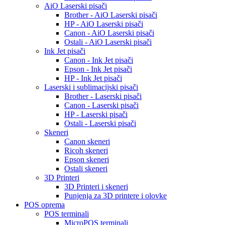
AiO Laserski pisači
Brother - AiO Laserski pisači
HP - AiO Laserski pisači
Canon - AiO Laserski pisači
Ostali - AiO Laserski pisači
Ink Jet pisači
Canon - Ink Jet pisači
Epson - Ink Jet pisači
HP - Ink Jet pisači
Laserski i sublimacijski pisači
Brother - Laserski pisači
Canon - Laserski pisači
HP - Laserski pisači
Ostali - Laserski pisači
Skeneri
Canon skeneri
Ricoh skeneri
Epson skeneri
Ostali skeneri
3D Printeri
3D Printeri i skeneri
Punjenja za 3D printere i olovke
POS oprema
POS terminali
MicroPOS terminali