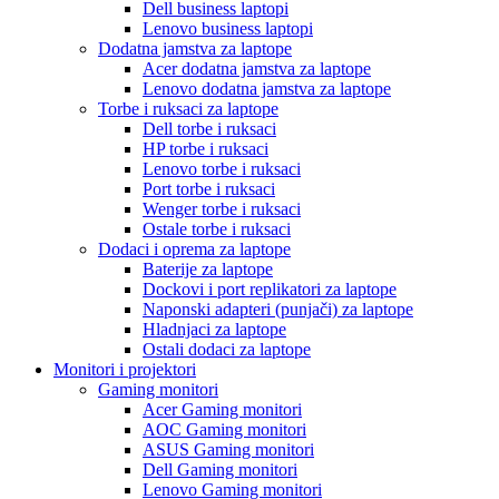
Dell business laptopi
Lenovo business laptopi
Dodatna jamstva za laptope
Acer dodatna jamstva za laptope
Lenovo dodatna jamstva za laptope
Torbe i ruksaci za laptope
Dell torbe i ruksaci
HP torbe i ruksaci
Lenovo torbe i ruksaci
Port torbe i ruksaci
Wenger torbe i ruksaci
Ostale torbe i ruksaci
Dodaci i oprema za laptope
Baterije za laptope
Dockovi i port replikatori za laptope
Naponski adapteri (punjači) za laptope
Hladnjaci za laptope
Ostali dodaci za laptope
Monitori i projektori
Gaming monitori
Acer Gaming monitori
AOC Gaming monitori
ASUS Gaming monitori
Dell Gaming monitori
Lenovo Gaming monitori