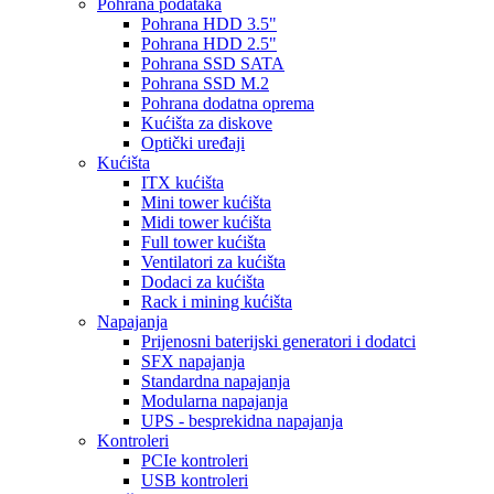
Pohrana podataka
Pohrana HDD 3.5"
Pohrana HDD 2.5"
Pohrana SSD SATA
Pohrana SSD M.2
Pohrana dodatna oprema
Kućišta za diskove
Optički uređaji
Kućišta
ITX kućišta
Mini tower kućišta
Midi tower kućišta
Full tower kućišta
Ventilatori za kućišta
Dodaci za kućišta
Rack i mining kućišta
Napajanja
Prijenosni baterijski generatori i dodatci
SFX napajanja
Standardna napajanja
Modularna napajanja
UPS - besprekidna napajanja
Kontroleri
PCIe kontroleri
USB kontroleri