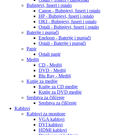
Bubnjevi, fuseri i ostalo
Canon - Bubnjevi, fuseri i ostalo
HP - Bubnjevi, fuseri i ostalo
OKI - Bubnjevi, fuseri i ostalo
Ostali - Bubnjevi, fuseri i ostalo
Baterije i punjači
Eneloop - Baterije i punjači
Ostali - Baterije i punjači
Papir
Ostali papir
Mediji
CD - Mediji
DVD - Mediji
Blu Ray - Mediji
Kutije za medije
Kutije za CD medije
Kutije za DVD medije
Sredstva za čišćenje
Sredstva za čišćenje
Kablovi
Kablovi za monitore
VGA kablovi
DVI kablovi
HDMI kablovi