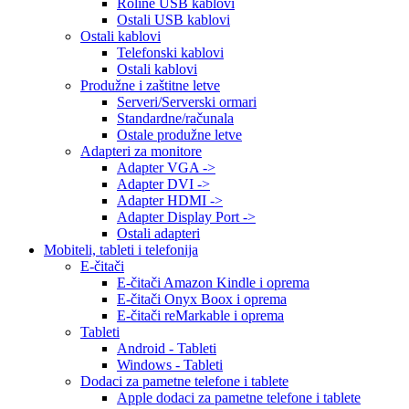
Roline USB kablovi
Ostali USB kablovi
Ostali kablovi
Telefonski kablovi
Ostali kablovi
Produžne i zaštitne letve
Serveri/Serverski ormari
Standardne/računala
Ostale produžne letve
Adapteri za monitore
Adapter VGA ->
Adapter DVI ->
Adapter HDMI ->
Adapter Display Port ->
Ostali adapteri
Mobiteli, tableti i telefonija
E-čitači
E-čitači Amazon Kindle i oprema
E-čitači Onyx Boox i oprema
E-čitači reMarkable i oprema
Tableti
Android - Tableti
Windows - Tableti
Dodaci za pametne telefone i tablete
Apple dodaci za pametne telefone i tablete