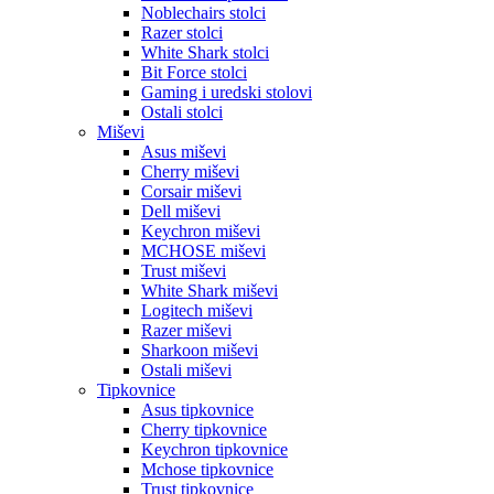
Noblechairs stolci
Razer stolci
White Shark stolci
Bit Force stolci
Gaming i uredski stolovi
Ostali stolci
Miševi
Asus miševi
Cherry miševi
Corsair miševi
Dell miševi
Keychron miševi
MCHOSE miševi
Trust miševi
White Shark miševi
Logitech miševi
Razer miševi
Sharkoon miševi
Ostali miševi
Tipkovnice
Asus tipkovnice
Cherry tipkovnice
Keychron tipkovnice
Mchose tipkovnice
Trust tipkovnice