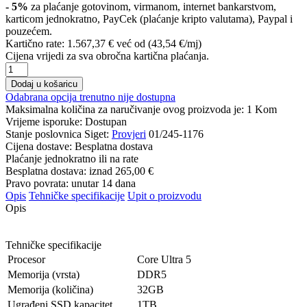
- 5%
za plaćanje gotovinom, virmanom, internet bankarstvom,
karticom jednokratno, PayCek (plaćanje kripto valutama), Paypal i
pouzećem.
Kartično rate:
1.567,37 €
već od (43,54 €/mj)
Cijena vrijedi za sva obročna kartična plaćanja.
Dodaj u košaricu
Odabrana opcija trenutno nije dostupna
Maksimalna količina za naručivanje ovog proizvoda je:
1
Kom
Vrijeme isporuke:
Dostupan
Stanje poslovnica Siget:
Provjeri
01/245-1176
Cijena dostave:
Besplatna dostava
Plaćanje jednokratno ili na rate
Besplatna dostava: iznad
265,00 €
Pravo povrata: unutar 14 dana
Opis
Tehničke specifikacije
Upit o proizvodu
Opis
Tehničke specifikacije
Procesor
Core Ultra 5
Memorija (vrsta)
DDR5
Memorija (količina)
32GB
Ugrađeni SSD kapacitet
1TB