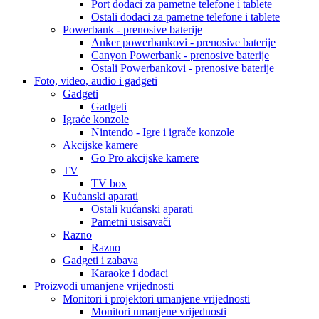
Port dodaci za pametne telefone i tablete
Ostali dodaci za pametne telefone i tablete
Powerbank - prenosive baterije
Anker powerbankovi - prenosive baterije
Canyon Powerbank - prenosive baterije
Ostali Powerbankovi - prenosive baterije
Foto, video, audio i gadgeti
Gadgeti
Gadgeti
Igraće konzole
Nintendo - Igre i igrače konzole
Akcijske kamere
Go Pro akcijske kamere
TV
TV box
Kućanski aparati
Ostali kućanski aparati
Pametni usisavači
Razno
Razno
Gadgeti i zabava
Karaoke i dodaci
Proizvodi umanjene vrijednosti
Monitori i projektori umanjene vrijednosti
Monitori umanjene vrijednosti