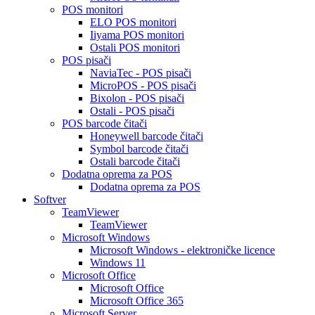
POS monitori
ELO POS monitori
Iiyama POS monitori
Ostali POS monitori
POS pisači
NaviaTec - POS pisači
MicroPOS - POS pisači
Bixolon - POS pisači
Ostali - POS pisači
POS barcode čitači
Honeywell barcode čitači
Symbol barcode čitači
Ostali barcode čitači
Dodatna oprema za POS
Dodatna oprema za POS
Softver
TeamViewer
TeamViewer
Microsoft Windows
Microsoft Windows - elektroničke licence
Windows 11
Microsoft Office
Microsoft Office
Microsoft Office 365
Microsoft Server