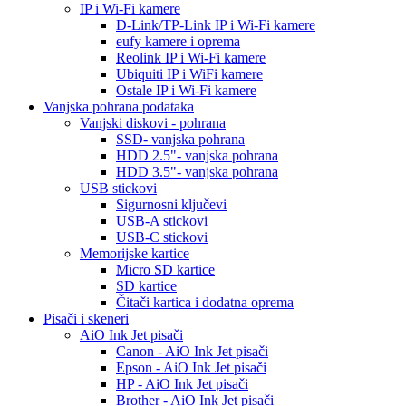
IP i Wi-Fi kamere
D-Link/TP-Link IP i Wi-Fi kamere
eufy kamere i oprema
Reolink IP i Wi-Fi kamere
Ubiquiti IP i WiFi kamere
Ostale IP i Wi-Fi kamere
Vanjska pohrana podataka
Vanjski diskovi - pohrana
SSD- vanjska pohrana
HDD 2.5"- vanjska pohrana
HDD 3.5"- vanjska pohrana
USB stickovi
Sigurnosni ključevi
USB-A stickovi
USB-C stickovi
Memorijske kartice
Micro SD kartice
SD kartice
Čitači kartica i dodatna oprema
Pisači i skeneri
AiO Ink Jet pisači
Canon - AiO Ink Jet pisači
Epson - AiO Ink Jet pisači
HP - AiO Ink Jet pisači
Brother - AiO Ink Jet pisači