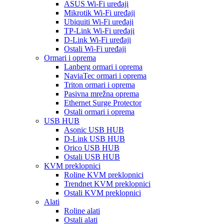
ASUS Wi-Fi uređaji
Mikrotik Wi-Fi uređaji
Ubiquiti Wi-Fi uređaji
TP-Link Wi-Fi uređaji
D-Link Wi-Fi uređaji
Ostali Wi-Fi uređaji
Ormari i oprema
Lanberg ormari i oprema
NaviaTec ormari i oprema
Triton ormari i oprema
Pasivna mrežna oprema
Ethernet Surge Protector
Ostali ormari i oprema
USB HUB
Asonic USB HUB
D-Link USB HUB
Orico USB HUB
Ostali USB HUB
KVM preklopnici
Roline KVM preklopnici
Trendnet KVM preklopnici
Ostali KVM preklopnici
Alati
Roline alati
Ostali alati