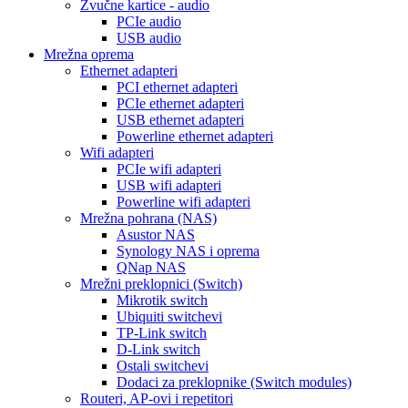
Zvučne kartice - audio
PCIe audio
USB audio
Mrežna oprema
Ethernet adapteri
PCI ethernet adapteri
PCIe ethernet adapteri
USB ethernet adapteri
Powerline ethernet adapteri
Wifi adapteri
PCIe wifi adapteri
USB wifi adapteri
Powerline wifi adapteri
Mrežna pohrana (NAS)
Asustor NAS
Synology NAS i oprema
QNap NAS
Mrežni preklopnici (Switch)
Mikrotik switch
Ubiquiti switchevi
TP-Link switch
D-Link switch
Ostali switchevi
Dodaci za preklopnike (Switch modules)
Routeri, AP-ovi i repetitori