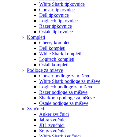
White Shark tipkovnice
Corsair tipkovnice
Dell tipkovnice
Logitech tipkovnice
Razer tipkovnice
Ostale tipkovnice
Kompleti
Cherry kompleti
Dell kompleti
White Shark kompleti
Logitech kompleti
Ostali kompleti
Podloge za miševe
Corsair podloge za miševe
White Shark podloge za miševe
Logitech podloge za miševe
Razer podloge za miševe
Sharkoon podloge za miševe
Ostale podloge za miševe
Zvučnici
Anker zvučnici
Jabra zvučnici
JBL zvučnici
Sony zvučnici
White Shark zvučnici