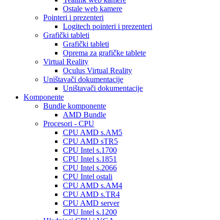
Ostale web kamere
Pointeri i prezenteri
Logitech pointeri i prezenteri
Grafički tableti
Grafički tableti
Oprema za grafičke tablete
Virtual Reality
Oculus Virtual Reality
Uništavači dokumentacije
Uništavači dokumentacije
Komponente
Bundle komponente
AMD Bundle
Procesori - CPU
CPU AMD s.AM5
CPU AMD sTR5
CPU Intel s.1700
CPU Intel s.1851
CPU Intel s.2066
CPU Intel ostali
CPU AMD s.AM4
CPU AMD s.TR4
CPU AMD server
CPU Intel s.1200