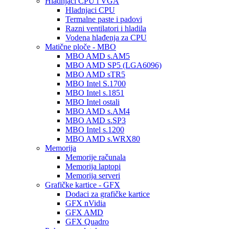
Hladnjaci CPU i VGA
Hladnjaci CPU
Termalne paste i padovi
Razni ventilatori i hladila
Vodena hlađenja za CPU
Matične ploče - MBO
MBO AMD s.AM5
MBO AMD SP5 (LGA6096)
MBO AMD sTR5
MBO Intel S.1700
MBO Intel s.1851
MBO Intel ostali
MBO AMD s.AM4
MBO AMD s.SP3
MBO Intel s.1200
MBO AMD s.WRX80
Memorija
Memorije računala
Memorija laptopi
Memorija serveri
Grafičke kartice - GFX
Dodaci za grafičke kartice
GFX nVidia
GFX AMD
GFX Quadro