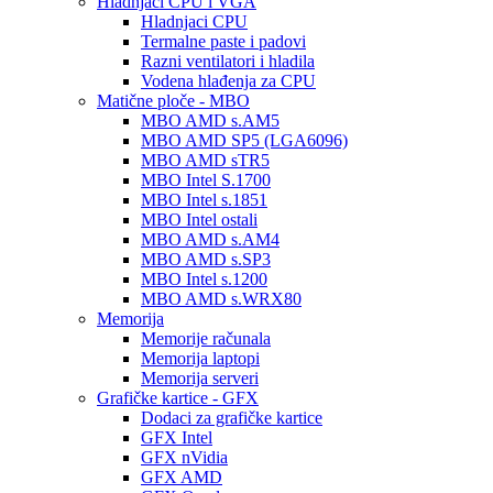
Hladnjaci CPU i VGA
Hladnjaci CPU
Termalne paste i padovi
Razni ventilatori i hladila
Vodena hlađenja za CPU
Matične ploče - MBO
MBO AMD s.AM5
MBO AMD SP5 (LGA6096)
MBO AMD sTR5
MBO Intel S.1700
MBO Intel s.1851
MBO Intel ostali
MBO AMD s.AM4
MBO AMD s.SP3
MBO Intel s.1200
MBO AMD s.WRX80
Memorija
Memorije računala
Memorija laptopi
Memorija serveri
Grafičke kartice - GFX
Dodaci za grafičke kartice
GFX Intel
GFX nVidia
GFX AMD