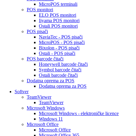
MicroPOS terminali
POS monitori
ELO POS monitori
Iiyama POS monitori
Ostali POS monitori
POS pisači
NaviaTec - POS pisači
MicroPOS - POS pisači
Bixolon - POS pisači
Ostali - POS pisači
POS barcode čitači
Honeywell barcode čitači
Symbol barcode čitači
Ostali barcode čitači
Dodatna oprema za POS
Dodatna oprema za POS
Softver
TeamViewer
TeamViewer
Microsoft Windows
Microsoft Windows - elektroničke licence
Windows 11
Microsoft Office
Microsoft Office
Microsoft Office 365