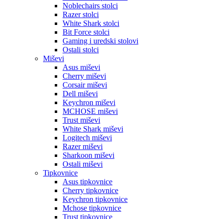
Noblechairs stolci
Razer stolci
White Shark stolci
Bit Force stolci
Gaming i uredski stolovi
Ostali stolci
Miševi
Asus miševi
Cherry miševi
Corsair miševi
Dell miševi
Keychron miševi
MCHOSE miševi
Trust miševi
White Shark miševi
Logitech miševi
Razer miševi
Sharkoon miševi
Ostali miševi
Tipkovnice
Asus tipkovnice
Cherry tipkovnice
Keychron tipkovnice
Mchose tipkovnice
Trust tipkovnice