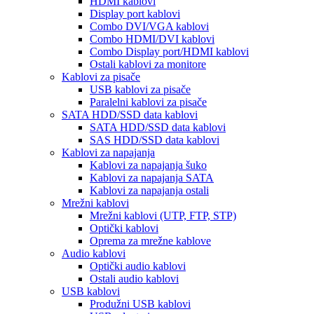
HDMI kablovi
Display port kablovi
Combo DVI/VGA kablovi
Combo HDMI/DVI kablovi
Combo Display port/HDMI kablovi
Ostali kablovi za monitore
Kablovi za pisače
USB kablovi za pisače
Paralelni kablovi za pisače
SATA HDD/SSD data kablovi
SATA HDD/SSD data kablovi
SAS HDD/SSD data kablovi
Kablovi za napajanja
Kablovi za napajanja šuko
Kablovi za napajanja SATA
Kablovi za napajanja ostali
Mrežni kablovi
Mrežni kablovi (UTP, FTP, STP)
Optički kablovi
Oprema za mrežne kablove
Audio kablovi
Optički audio kablovi
Ostali audio kablovi
USB kablovi
Produžni USB kablovi