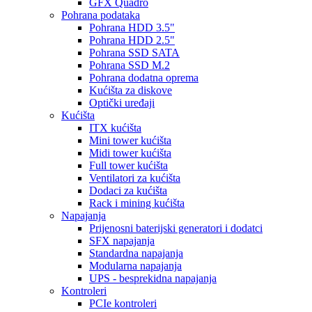
GFX Quadro
Pohrana podataka
Pohrana HDD 3.5"
Pohrana HDD 2.5"
Pohrana SSD SATA
Pohrana SSD M.2
Pohrana dodatna oprema
Kućišta za diskove
Optički uređaji
Kućišta
ITX kućišta
Mini tower kućišta
Midi tower kućišta
Full tower kućišta
Ventilatori za kućišta
Dodaci za kućišta
Rack i mining kućišta
Napajanja
Prijenosni baterijski generatori i dodatci
SFX napajanja
Standardna napajanja
Modularna napajanja
UPS - besprekidna napajanja
Kontroleri
PCIe kontroleri