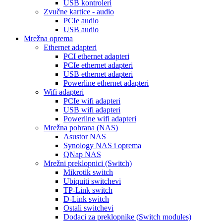
USB kontroleri
Zvučne kartice - audio
PCIe audio
USB audio
Mrežna oprema
Ethernet adapteri
PCI ethernet adapteri
PCIe ethernet adapteri
USB ethernet adapteri
Powerline ethernet adapteri
Wifi adapteri
PCIe wifi adapteri
USB wifi adapteri
Powerline wifi adapteri
Mrežna pohrana (NAS)
Asustor NAS
Synology NAS i oprema
QNap NAS
Mrežni preklopnici (Switch)
Mikrotik switch
Ubiquiti switchevi
TP-Link switch
D-Link switch
Ostali switchevi
Dodaci za preklopnike (Switch modules)