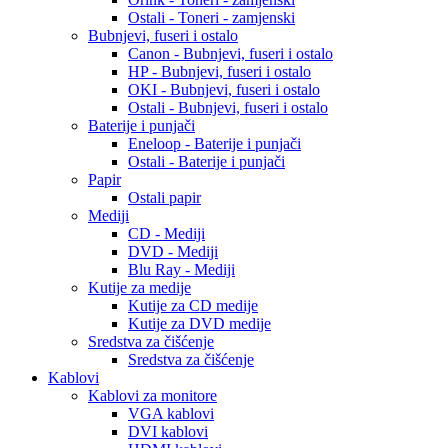
Ostali - Toneri - zamjenski
Bubnjevi, fuseri i ostalo
Canon - Bubnjevi, fuseri i ostalo
HP - Bubnjevi, fuseri i ostalo
OKI - Bubnjevi, fuseri i ostalo
Ostali - Bubnjevi, fuseri i ostalo
Baterije i punjači
Eneloop - Baterije i punjači
Ostali - Baterije i punjači
Papir
Ostali papir
Mediji
CD - Mediji
DVD - Mediji
Blu Ray - Mediji
Kutije za medije
Kutije za CD medije
Kutije za DVD medije
Sredstva za čišćenje
Sredstva za čišćenje
Kablovi
Kablovi za monitore
VGA kablovi
DVI kablovi