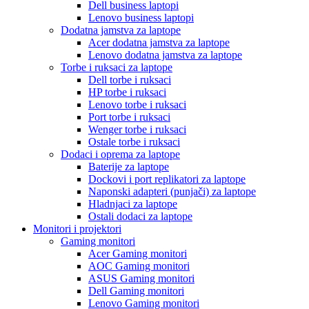
Dell business laptopi
Lenovo business laptopi
Dodatna jamstva za laptope
Acer dodatna jamstva za laptope
Lenovo dodatna jamstva za laptope
Torbe i ruksaci za laptope
Dell torbe i ruksaci
HP torbe i ruksaci
Lenovo torbe i ruksaci
Port torbe i ruksaci
Wenger torbe i ruksaci
Ostale torbe i ruksaci
Dodaci i oprema za laptope
Baterije za laptope
Dockovi i port replikatori za laptope
Naponski adapteri (punjači) za laptope
Hladnjaci za laptope
Ostali dodaci za laptope
Monitori i projektori
Gaming monitori
Acer Gaming monitori
AOC Gaming monitori
ASUS Gaming monitori
Dell Gaming monitori
Lenovo Gaming monitori