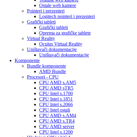
Ostale web kamere
Pointeri i prezenteri
Logitech pointeri i prezenteri
Grafički tableti
Grafički tableti
Oprema za grafičke tablete
Virtual Reality
Oculus Virtual Reality
Uništavači dokumentacije
Uništavači dokumentacije
Komponente
Bundle komponente
AMD Bundle
Procesori - CPU
CPU AMD s.AM5
CPU AMD sTR5
CPU Intel s.1700
CPU Intel s.1851
CPU Intel s.2066
CPU Intel ostali
CPU AMD s.AM4
CPU AMD s.TR4
CPU AMD server
CPU Intel s.1200