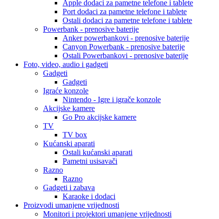
Apple dodaci za pametne telefone i tablete
Port dodaci za pametne telefone i tablete
Ostali dodaci za pametne telefone i tablete
Powerbank - prenosive baterije
Anker powerbankovi - prenosive baterije
Canyon Powerbank - prenosive baterije
Ostali Powerbankovi - prenosive baterije
Foto, video, audio i gadgeti
Gadgeti
Gadgeti
Igraće konzole
Nintendo - Igre i igrače konzole
Akcijske kamere
Go Pro akcijske kamere
TV
TV box
Kućanski aparati
Ostali kućanski aparati
Pametni usisavači
Razno
Razno
Gadgeti i zabava
Karaoke i dodaci
Proizvodi umanjene vrijednosti
Monitori i projektori umanjene vrijednosti