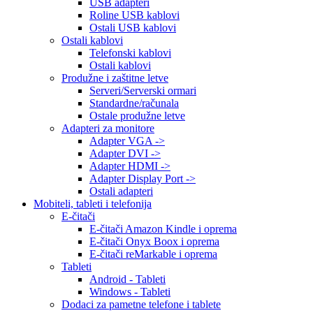
USB adapteri
Roline USB kablovi
Ostali USB kablovi
Ostali kablovi
Telefonski kablovi
Ostali kablovi
Produžne i zaštitne letve
Serveri/Serverski ormari
Standardne/računala
Ostale produžne letve
Adapteri za monitore
Adapter VGA ->
Adapter DVI ->
Adapter HDMI ->
Adapter Display Port ->
Ostali adapteri
Mobiteli, tableti i telefonija
E-čitači
E-čitači Amazon Kindle i oprema
E-čitači Onyx Boox i oprema
E-čitači reMarkable i oprema
Tableti
Android - Tableti
Windows - Tableti
Dodaci za pametne telefone i tablete