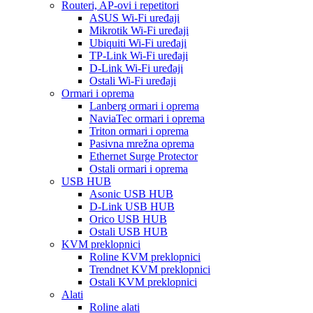
Routeri, AP-ovi i repetitori
ASUS Wi-Fi uređaji
Mikrotik Wi-Fi uređaji
Ubiquiti Wi-Fi uređaji
TP-Link Wi-Fi uređaji
D-Link Wi-Fi uređaji
Ostali Wi-Fi uređaji
Ormari i oprema
Lanberg ormari i oprema
NaviaTec ormari i oprema
Triton ormari i oprema
Pasivna mrežna oprema
Ethernet Surge Protector
Ostali ormari i oprema
USB HUB
Asonic USB HUB
D-Link USB HUB
Orico USB HUB
Ostali USB HUB
KVM preklopnici
Roline KVM preklopnici
Trendnet KVM preklopnici
Ostali KVM preklopnici
Alati
Roline alati