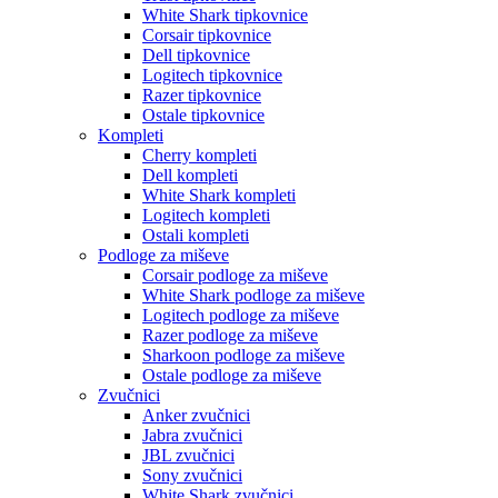
White Shark tipkovnice
Corsair tipkovnice
Dell tipkovnice
Logitech tipkovnice
Razer tipkovnice
Ostale tipkovnice
Kompleti
Cherry kompleti
Dell kompleti
White Shark kompleti
Logitech kompleti
Ostali kompleti
Podloge za miševe
Corsair podloge za miševe
White Shark podloge za miševe
Logitech podloge za miševe
Razer podloge za miševe
Sharkoon podloge za miševe
Ostale podloge za miševe
Zvučnici
Anker zvučnici
Jabra zvučnici
JBL zvučnici
Sony zvučnici
White Shark zvučnici