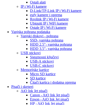
Ostali alati
IP i Wi-Fi kamere
D-Link/TP-Link IP i Wi-Fi kamere
eufy kamere i oprema
Reolink IP i Wi-Fi kamere
Ubiquiti IP i WiFi kamere
Ostale IP i Wi-Fi kamere
Vanjska pohrana podataka
Vanjski diskovi - pohrana
SSD- vanjska pohrana
HDD 2.5"- vanjska pohrana
HDD 3.5"- vanjska pohrana
USB stickovi
Sigurnosni ključevi
USB-A stickovi
USB-C stickovi
Memorijske kartice
Micro SD kartice
SD kartice
Čitači kartica i dodatna oprema
Pisači i skeneri
AiO Ink Jet pisači
Canon - AiO Ink Jet pisači
Epson - AiO Ink Jet pisači
HP - AiO Ink Jet pisači