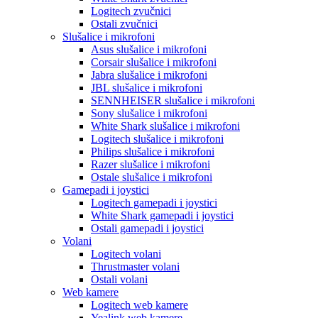
Logitech zvučnici
Ostali zvučnici
Slušalice i mikrofoni
Asus slušalice i mikrofoni
Corsair slušalice i mikrofoni
Jabra slušalice i mikrofoni
JBL slušalice i mikrofoni
SENNHEISER slušalice i mikrofoni
Sony slušalice i mikrofoni
White Shark slušalice i mikrofoni
Logitech slušalice i mikrofoni
Philips slušalice i mikrofoni
Razer slušalice i mikrofoni
Ostale slušalice i mikrofoni
Gamepadi i joystici
Logitech gamepadi i joystici
White Shark gamepadi i joystici
Ostali gamepadi i joystici
Volani
Logitech volani
Thrustmaster volani
Ostali volani
Web kamere
Logitech web kamere
Yealink web kamere