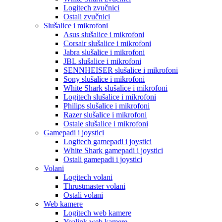
Logitech zvučnici
Ostali zvučnici
Slušalice i mikrofoni
Asus slušalice i mikrofoni
Corsair slušalice i mikrofoni
Jabra slušalice i mikrofoni
JBL slušalice i mikrofoni
SENNHEISER slušalice i mikrofoni
Sony slušalice i mikrofoni
White Shark slušalice i mikrofoni
Logitech slušalice i mikrofoni
Philips slušalice i mikrofoni
Razer slušalice i mikrofoni
Ostale slušalice i mikrofoni
Gamepadi i joystici
Logitech gamepadi i joystici
White Shark gamepadi i joystici
Ostali gamepadi i joystici
Volani
Logitech volani
Thrustmaster volani
Ostali volani
Web kamere
Logitech web kamere
Yealink web kamere