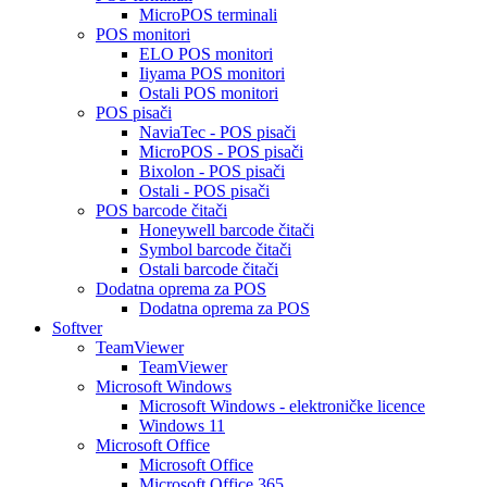
MicroPOS terminali
POS monitori
ELO POS monitori
Iiyama POS monitori
Ostali POS monitori
POS pisači
NaviaTec - POS pisači
MicroPOS - POS pisači
Bixolon - POS pisači
Ostali - POS pisači
POS barcode čitači
Honeywell barcode čitači
Symbol barcode čitači
Ostali barcode čitači
Dodatna oprema za POS
Dodatna oprema za POS
Softver
TeamViewer
TeamViewer
Microsoft Windows
Microsoft Windows - elektroničke licence
Windows 11
Microsoft Office
Microsoft Office
Microsoft Office 365