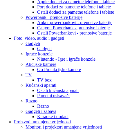
Apple dodaci za pametne telefone i tablete
Port dodaci za pametne telefone i tablete
Ostali dodaci za pametne telefone i tablete
Powerbank - prenosive baterije
Anker powerbankovi - prenosive baterije
Canyon Powerbank - prenosive baterije
Ostali Powerbankovi - prenosive baterije
Foto, video, audio i gadgeti
Gadgeti
Gadgeti
Igraće konzole
Nintendo - Igre i igrače konzole
Akcijske kamere
Go Pro akcijske kamere
TV
TV box
Kućanski aparati
Ostali kućanski aparati
Pametni usisavači
Razno
Razno
Gadgeti i zabava
Karaoke i dodaci
Proizvodi umanjene vrijednosti
Monitori i projektori umanjene vrijednosti