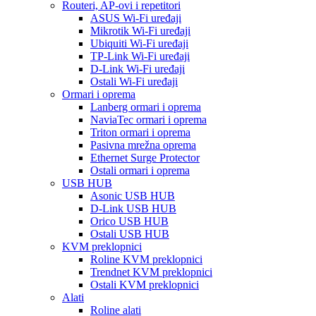
Routeri, AP-ovi i repetitori
ASUS Wi-Fi uređaji
Mikrotik Wi-Fi uređaji
Ubiquiti Wi-Fi uređaji
TP-Link Wi-Fi uređaji
D-Link Wi-Fi uređaji
Ostali Wi-Fi uređaji
Ormari i oprema
Lanberg ormari i oprema
NaviaTec ormari i oprema
Triton ormari i oprema
Pasivna mrežna oprema
Ethernet Surge Protector
Ostali ormari i oprema
USB HUB
Asonic USB HUB
D-Link USB HUB
Orico USB HUB
Ostali USB HUB
KVM preklopnici
Roline KVM preklopnici
Trendnet KVM preklopnici
Ostali KVM preklopnici
Alati
Roline alati