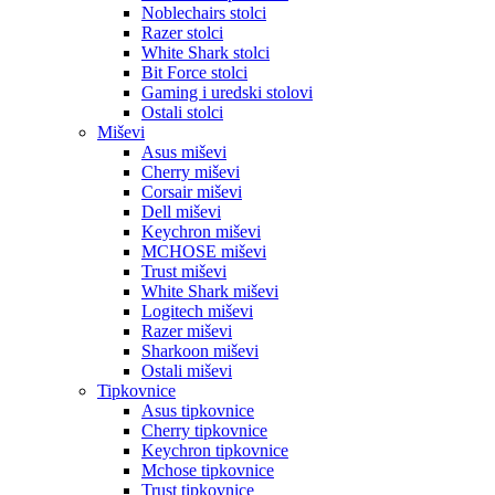
Noblechairs stolci
Razer stolci
White Shark stolci
Bit Force stolci
Gaming i uredski stolovi
Ostali stolci
Miševi
Asus miševi
Cherry miševi
Corsair miševi
Dell miševi
Keychron miševi
MCHOSE miševi
Trust miševi
White Shark miševi
Logitech miševi
Razer miševi
Sharkoon miševi
Ostali miševi
Tipkovnice
Asus tipkovnice
Cherry tipkovnice
Keychron tipkovnice
Mchose tipkovnice
Trust tipkovnice