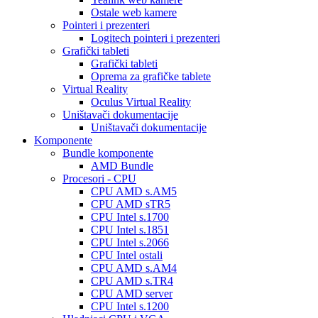
Ostale web kamere
Pointeri i prezenteri
Logitech pointeri i prezenteri
Grafički tableti
Grafički tableti
Oprema za grafičke tablete
Virtual Reality
Oculus Virtual Reality
Uništavači dokumentacije
Uništavači dokumentacije
Komponente
Bundle komponente
AMD Bundle
Procesori - CPU
CPU AMD s.AM5
CPU AMD sTR5
CPU Intel s.1700
CPU Intel s.1851
CPU Intel s.2066
CPU Intel ostali
CPU AMD s.AM4
CPU AMD s.TR4
CPU AMD server
CPU Intel s.1200