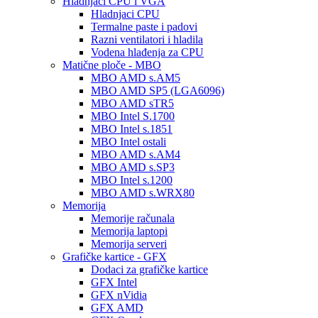
Hladnjaci CPU i VGA
Hladnjaci CPU
Termalne paste i padovi
Razni ventilatori i hladila
Vodena hlađenja za CPU
Matične ploče - MBO
MBO AMD s.AM5
MBO AMD SP5 (LGA6096)
MBO AMD sTR5
MBO Intel S.1700
MBO Intel s.1851
MBO Intel ostali
MBO AMD s.AM4
MBO AMD s.SP3
MBO Intel s.1200
MBO AMD s.WRX80
Memorija
Memorije računala
Memorija laptopi
Memorija serveri
Grafičke kartice - GFX
Dodaci za grafičke kartice
GFX Intel
GFX nVidia
GFX AMD