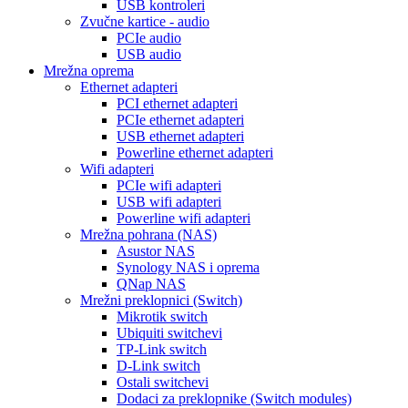
USB kontroleri
Zvučne kartice - audio
PCIe audio
USB audio
Mrežna oprema
Ethernet adapteri
PCI ethernet adapteri
PCIe ethernet adapteri
USB ethernet adapteri
Powerline ethernet adapteri
Wifi adapteri
PCIe wifi adapteri
USB wifi adapteri
Powerline wifi adapteri
Mrežna pohrana (NAS)
Asustor NAS
Synology NAS i oprema
QNap NAS
Mrežni preklopnici (Switch)
Mikrotik switch
Ubiquiti switchevi
TP-Link switch
D-Link switch
Ostali switchevi
Dodaci za preklopnike (Switch modules)