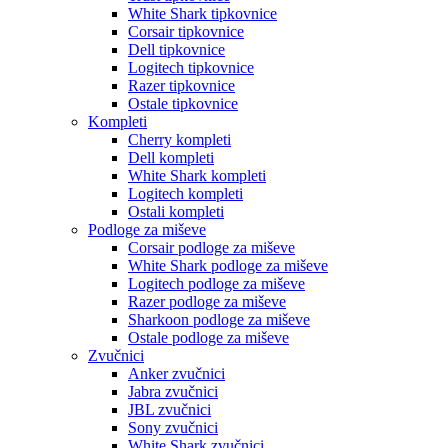
White Shark tipkovnice
Corsair tipkovnice
Dell tipkovnice
Logitech tipkovnice
Razer tipkovnice
Ostale tipkovnice
Kompleti
Cherry kompleti
Dell kompleti
White Shark kompleti
Logitech kompleti
Ostali kompleti
Podloge za miševe
Corsair podloge za miševe
White Shark podloge za miševe
Logitech podloge za miševe
Razer podloge za miševe
Sharkoon podloge za miševe
Ostale podloge za miševe
Zvučnici
Anker zvučnici
Jabra zvučnici
JBL zvučnici
Sony zvučnici
White Shark zvučnici