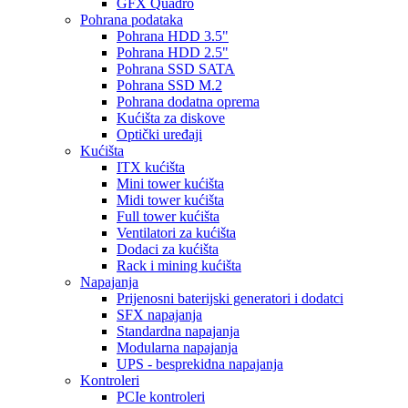
GFX Quadro
Pohrana podataka
Pohrana HDD 3.5"
Pohrana HDD 2.5"
Pohrana SSD SATA
Pohrana SSD M.2
Pohrana dodatna oprema
Kućišta za diskove
Optički uređaji
Kućišta
ITX kućišta
Mini tower kućišta
Midi tower kućišta
Full tower kućišta
Ventilatori za kućišta
Dodaci za kućišta
Rack i mining kućišta
Napajanja
Prijenosni baterijski generatori i dodatci
SFX napajanja
Standardna napajanja
Modularna napajanja
UPS - besprekidna napajanja
Kontroleri
PCIe kontroleri