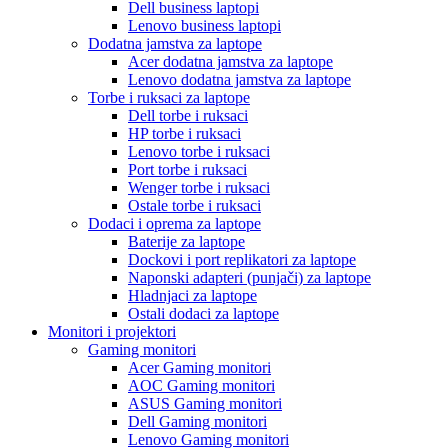
Dell business laptopi
Lenovo business laptopi
Dodatna jamstva za laptope
Acer dodatna jamstva za laptope
Lenovo dodatna jamstva za laptope
Torbe i ruksaci za laptope
Dell torbe i ruksaci
HP torbe i ruksaci
Lenovo torbe i ruksaci
Port torbe i ruksaci
Wenger torbe i ruksaci
Ostale torbe i ruksaci
Dodaci i oprema za laptope
Baterije za laptope
Dockovi i port replikatori za laptope
Naponski adapteri (punjači) za laptope
Hladnjaci za laptope
Ostali dodaci za laptope
Monitori i projektori
Gaming monitori
Acer Gaming monitori
AOC Gaming monitori
ASUS Gaming monitori
Dell Gaming monitori
Lenovo Gaming monitori