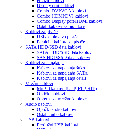
HDMI kablovi
Display port kablovi
Combo DVI/VGA kablovi
Combo HDMI/DVI kablovi
Combo Display port/HDMI kablovi
Ostali kablovi za monitore
Kablovi za pisače
USB kablovi za pisače
Paralelni kablovi za pisače
SATA HDD/SSD data kablovi
SATA HDD/SSD data kablovi
SAS HDD/SSD data kablovi
Kablovi za napajanja
Kablovi za napajanja šuko
Kablovi za napajanja SATA
Kablovi za napajanja ostali
Mrežni kablovi
Mrežni kablovi (UTP, FTP, STP)
Optički kablovi
Oprema za mrežne kablove
Audio kablovi
Optički audio kablovi
Ostali audio kablovi
USB kablovi
Produžni USB kablovi