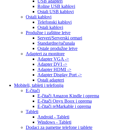
USB adapteri
Roline USB kablovi
Ostali USB kablovi
Ostali kablovi
Telefonski kablovi
Ostali kablovi
Produžne i zaštitne letve
Serveri/Serverski ormari
Standardne/računala
Ostale produžne letve
Adapteri za monitore
Adapter VGA ->
Adapter DVI ->
Adapter HDMI ->
Adapter Display Port ->
Ostali adapteri
Mobiteli, tableti i telefonija
E-čitači
E-čitači Amazon Kindle i oprema
E-čitači Onyx Boox i oprema
E-čitači reMarkable i oprema
Tableti
Android - Tableti
Windows - Tableti
Dodaci za pametne telefone i tablete