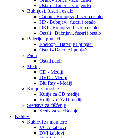
Ostali - Toneri - zamjenski
Bubnjevi, fuseri i ostalo
Canon - Bubnjevi, fuseri i ostalo
HP - Bubnjevi, fuseri i ostalo
OKI - Bubnjevi, fuseri i ostalo
Ostali - Bubnjevi, fuseri i ostalo
Baterije i punjači
Eneloop - Baterije i punjači
Ostali - Baterije i punjači
Papir
Ostali papir
Mediji
CD - Mediji
DVD - Mediji
Blu Ray - Mediji
Kutije za medije
Kutije za CD medije
Kutije za DVD medije
Sredstva za čišćenje
Sredstva za čišćenje
Kablovi
Kablovi za monitore
VGA kablovi
DVI kablovi