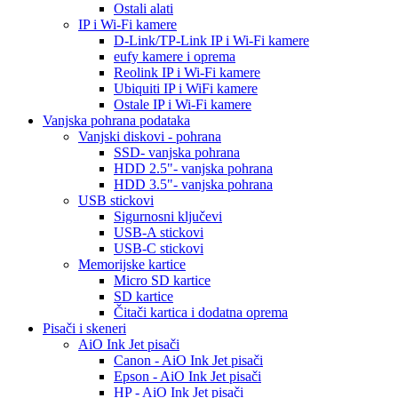
Ostali alati
IP i Wi-Fi kamere
D-Link/TP-Link IP i Wi-Fi kamere
eufy kamere i oprema
Reolink IP i Wi-Fi kamere
Ubiquiti IP i WiFi kamere
Ostale IP i Wi-Fi kamere
Vanjska pohrana podataka
Vanjski diskovi - pohrana
SSD- vanjska pohrana
HDD 2.5"- vanjska pohrana
HDD 3.5"- vanjska pohrana
USB stickovi
Sigurnosni ključevi
USB-A stickovi
USB-C stickovi
Memorijske kartice
Micro SD kartice
SD kartice
Čitači kartica i dodatna oprema
Pisači i skeneri
AiO Ink Jet pisači
Canon - AiO Ink Jet pisači
Epson - AiO Ink Jet pisači
HP - AiO Ink Jet pisači