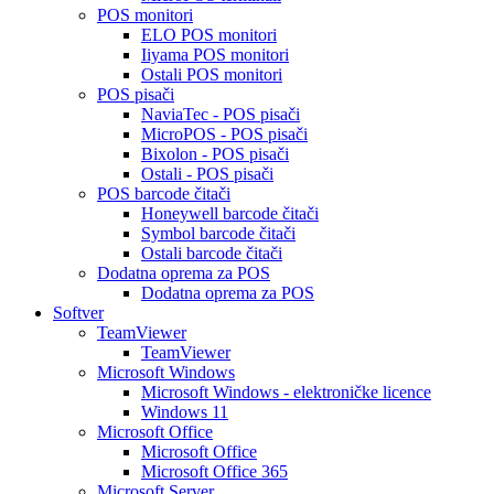
POS monitori
ELO POS monitori
Iiyama POS monitori
Ostali POS monitori
POS pisači
NaviaTec - POS pisači
MicroPOS - POS pisači
Bixolon - POS pisači
Ostali - POS pisači
POS barcode čitači
Honeywell barcode čitači
Symbol barcode čitači
Ostali barcode čitači
Dodatna oprema za POS
Dodatna oprema za POS
Softver
TeamViewer
TeamViewer
Microsoft Windows
Microsoft Windows - elektroničke licence
Windows 11
Microsoft Office
Microsoft Office
Microsoft Office 365
Microsoft Server