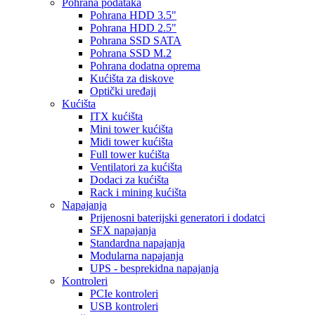
Pohrana podataka
Pohrana HDD 3.5"
Pohrana HDD 2.5"
Pohrana SSD SATA
Pohrana SSD M.2
Pohrana dodatna oprema
Kućišta za diskove
Optički uređaji
Kućišta
ITX kućišta
Mini tower kućišta
Midi tower kućišta
Full tower kućišta
Ventilatori za kućišta
Dodaci za kućišta
Rack i mining kućišta
Napajanja
Prijenosni baterijski generatori i dodatci
SFX napajanja
Standardna napajanja
Modularna napajanja
UPS - besprekidna napajanja
Kontroleri
PCIe kontroleri
USB kontroleri