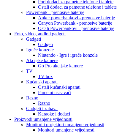
Port dodaci za pametne telefone i tablete
Ostali dodaci za pametne telefone i tablete
Powerbank - prenosive baterije
Anker powerbankovi - prenosive baterije
Canyon Powerbank - prenosive baterije
Ostali Powerbankovi - prenosive baterije
Foto, video, audio i gadgeti
Gadgeti
Gadgeti
Igraće konzole
Nintendo - Igre i igrače konzole
Akcijske kamere
Go Pro akcijske kamere
TV
TV box
Kućanski aparati
Ostali kućanski aparati
Pametni usisavači
Razno
Razno
Gadgeti i zabava
Karaoke i dodaci
Proizvodi umanjene vrijednosti
Monitori i projektori umanjene vrijednosti
Monitori umanjene vrijednosti