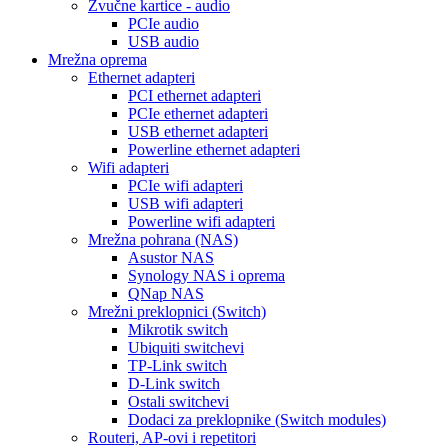
Zvučne kartice - audio
PCIe audio
USB audio
Mrežna oprema
Ethernet adapteri
PCI ethernet adapteri
PCIe ethernet adapteri
USB ethernet adapteri
Powerline ethernet adapteri
Wifi adapteri
PCIe wifi adapteri
USB wifi adapteri
Powerline wifi adapteri
Mrežna pohrana (NAS)
Asustor NAS
Synology NAS i oprema
QNap NAS
Mrežni preklopnici (Switch)
Mikrotik switch
Ubiquiti switchevi
TP-Link switch
D-Link switch
Ostali switchevi
Dodaci za preklopnike (Switch modules)
Routeri, AP-ovi i repetitori