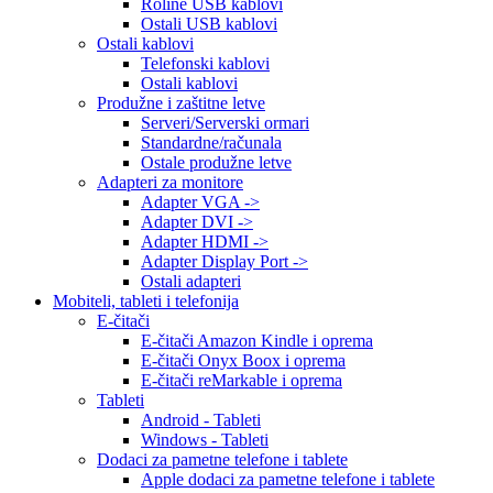
Roline USB kablovi
Ostali USB kablovi
Ostali kablovi
Telefonski kablovi
Ostali kablovi
Produžne i zaštitne letve
Serveri/Serverski ormari
Standardne/računala
Ostale produžne letve
Adapteri za monitore
Adapter VGA ->
Adapter DVI ->
Adapter HDMI ->
Adapter Display Port ->
Ostali adapteri
Mobiteli, tableti i telefonija
E-čitači
E-čitači Amazon Kindle i oprema
E-čitači Onyx Boox i oprema
E-čitači reMarkable i oprema
Tableti
Android - Tableti
Windows - Tableti
Dodaci za pametne telefone i tablete
Apple dodaci za pametne telefone i tablete