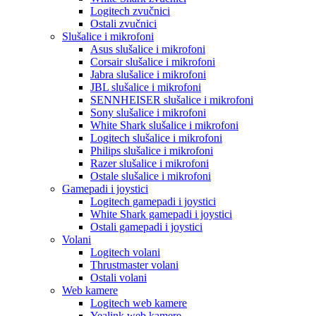
Logitech zvučnici
Ostali zvučnici
Slušalice i mikrofoni
Asus slušalice i mikrofoni
Corsair slušalice i mikrofoni
Jabra slušalice i mikrofoni
JBL slušalice i mikrofoni
SENNHEISER slušalice i mikrofoni
Sony slušalice i mikrofoni
White Shark slušalice i mikrofoni
Logitech slušalice i mikrofoni
Philips slušalice i mikrofoni
Razer slušalice i mikrofoni
Ostale slušalice i mikrofoni
Gamepadi i joystici
Logitech gamepadi i joystici
White Shark gamepadi i joystici
Ostali gamepadi i joystici
Volani
Logitech volani
Thrustmaster volani
Ostali volani
Web kamere
Logitech web kamere
Yealink web kamere