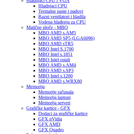
Hladnjaci CPU i VGA
Hladnjaci CPU
Termalne paste i padovi
Razni ventilatori i hladila
Vodena hlađenja za CPU
Matične ploče - MBO
MBO AMD s.AM5
MBO AMD SP5 (LGA6096)
MBO AMD sTR5
MBO Intel S.1700
MBO Intel s.1851
MBO Intel ostali
MBO AMD s.AM4
MBO AMD s.SP3
MBO Intel s.1200
MBO AMD s.WRX80
Memorija
Memorije računala
Memorija laptopi
Memorija serveri
Grafičke kartice - GFX
Dodaci za grafičke kartice
GFX nVidia
GFX AMD
GFX Quadro