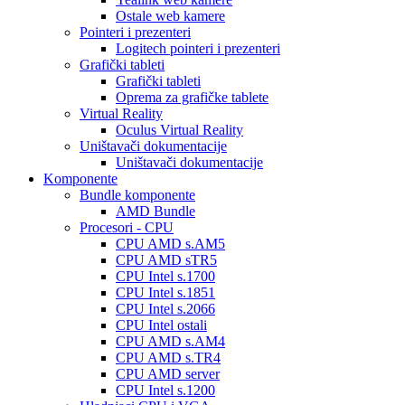
Ostale web kamere
Pointeri i prezenteri
Logitech pointeri i prezenteri
Grafički tableti
Grafički tableti
Oprema za grafičke tablete
Virtual Reality
Oculus Virtual Reality
Uništavači dokumentacije
Uništavači dokumentacije
Komponente
Bundle komponente
AMD Bundle
Procesori - CPU
CPU AMD s.AM5
CPU AMD sTR5
CPU Intel s.1700
CPU Intel s.1851
CPU Intel s.2066
CPU Intel ostali
CPU AMD s.AM4
CPU AMD s.TR4
CPU AMD server
CPU Intel s.1200