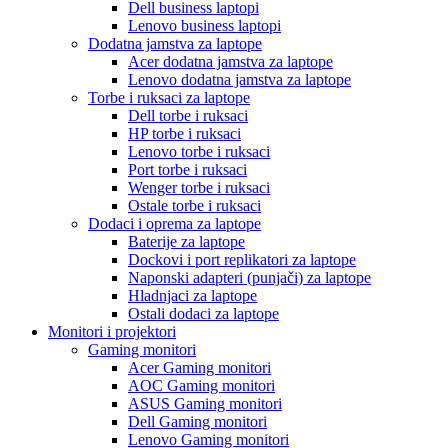
Dell business laptopi
Lenovo business laptopi
Dodatna jamstva za laptope
Acer dodatna jamstva za laptope
Lenovo dodatna jamstva za laptope
Torbe i ruksaci za laptope
Dell torbe i ruksaci
HP torbe i ruksaci
Lenovo torbe i ruksaci
Port torbe i ruksaci
Wenger torbe i ruksaci
Ostale torbe i ruksaci
Dodaci i oprema za laptope
Baterije za laptope
Dockovi i port replikatori za laptope
Naponski adapteri (punjači) za laptope
Hladnjaci za laptope
Ostali dodaci za laptope
Monitori i projektori
Gaming monitori
Acer Gaming monitori
AOC Gaming monitori
ASUS Gaming monitori
Dell Gaming monitori
Lenovo Gaming monitori