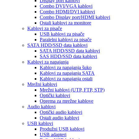
Display port kablovi
Combo DVI/VGA kablovi
Combo HDMI/DVI kablovi
Combo Display port/HDMI kablovi
Ostali kablovi za monitore
Kablovi za pisače
USB kablovi za pisače
Paralelni kablovi za pisače
SATA HDD/SSD data kablovi
SATA HDD/SSD data kablovi
SAS HDD/SSD data kablovi
Kablovi za napajanja
Kablovi za napajanja šuko
Kablovi za napajanja SATA
Kablovi za napajanja ostali
Mrežni kablovi
Mrežni kablovi (UTP, FTP, STP)
Optički kablovi
Oprema za mrežne kablove
Audio kablovi
Optički audio kablovi
Ostali audio kablovi
USB kablovi
Produžni USB kablovi
USB adapteri