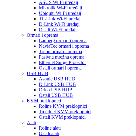
ASUS Wi-Fi uređaji
Mikrotik Wi-Fi uređaji
Ubiquiti Wi-Fi uređaji
TP-Link Wi-Fi uređaji
D-Link Wi-Fi uređaji
Ostali Wi-Fi uređaji
Ormari i oprema
Lanberg ormari i oprema
NaviaTec ormari i oprema
Triton ormari i oprema
Pasivna mrežna oprema
Ethernet Surge Protector
Ostali ormari i oprema
USB HUB
Asonic USB HUB
D-Link USB HUB
Orico USB HUB
Ostali USB HUB
KVM preklopnici
Roline KVM preklopnici
Trendnet KVM preklopnici
Ostali KVM preklopnici
Alati
Roline alati
Ostali alati