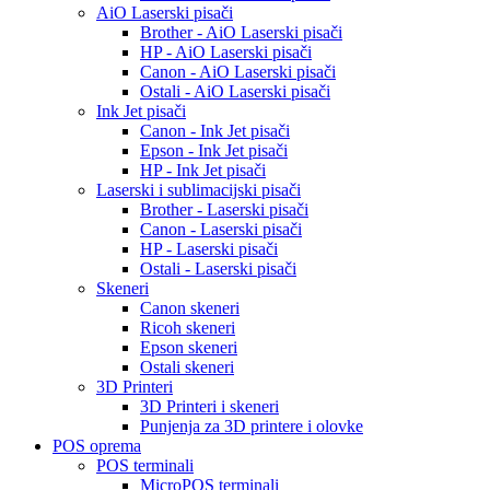
AiO Laserski pisači
Brother - AiO Laserski pisači
HP - AiO Laserski pisači
Canon - AiO Laserski pisači
Ostali - AiO Laserski pisači
Ink Jet pisači
Canon - Ink Jet pisači
Epson - Ink Jet pisači
HP - Ink Jet pisači
Laserski i sublimacijski pisači
Brother - Laserski pisači
Canon - Laserski pisači
HP - Laserski pisači
Ostali - Laserski pisači
Skeneri
Canon skeneri
Ricoh skeneri
Epson skeneri
Ostali skeneri
3D Printeri
3D Printeri i skeneri
Punjenja za 3D printere i olovke
POS oprema
POS terminali
MicroPOS terminali