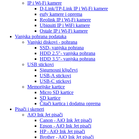
IP i Wi-Fi kamere
D-Link/TP-Link IP i Wi-Fi kamere
eufy kamere i oprema
Reolink IP i Wi-Fi kamere
Ubiquiti IP i WiFi kamere
Ostale IP i Wi-Fi kamere
Vanjska pohrana podataka
Vanjski diskovi - pohrana
SSD- vanjska pohrana
HDD 2.5"- vanjska pohrana
HDD 3.5"- vanjska pohrana
USB stickovi
Sigurnosni ključevi
USB-A stickovi
USB-C stickovi
Memorijske kartice
Micro SD kartice
SD kartice
Čitači kartica i dodatna oprema
Pisači i skeneri
AiO Ink Jet pisači
Canon - AiO Ink Jet pisači
Epson - AiO Ink Jet pisači
HP - AiO Ink Jet pisači
Brother - AiO Ink Jet pisači