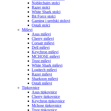
Noblechairs stolci
Razer stolci
White Shark stolci
Bit Force stolci
Gaming i uredski stolovi
Ostali stolci
Miševi
Asus miševi
Cherry miševi
Corsair miševi
Dell miševi
Keychron miševi
MCHOSE miševi
Trust miševi
White Shark miševi
Logitech miševi
Razer miševi
Sharkoon miševi
Ostali miševi
Tipkovnice
Asus tipkovnice
Cherry tipkovnice
Keychron tipkovnice
Mchose tipkovnice
Trust tipkovnice