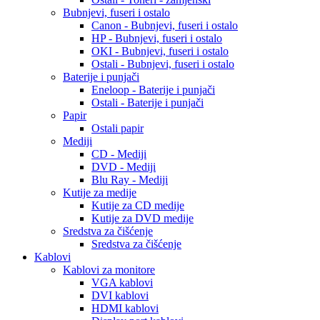
Bubnjevi, fuseri i ostalo
Canon - Bubnjevi, fuseri i ostalo
HP - Bubnjevi, fuseri i ostalo
OKI - Bubnjevi, fuseri i ostalo
Ostali - Bubnjevi, fuseri i ostalo
Baterije i punjači
Eneloop - Baterije i punjači
Ostali - Baterije i punjači
Papir
Ostali papir
Mediji
CD - Mediji
DVD - Mediji
Blu Ray - Mediji
Kutije za medije
Kutije za CD medije
Kutije za DVD medije
Sredstva za čišćenje
Sredstva za čišćenje
Kablovi
Kablovi za monitore
VGA kablovi
DVI kablovi
HDMI kablovi