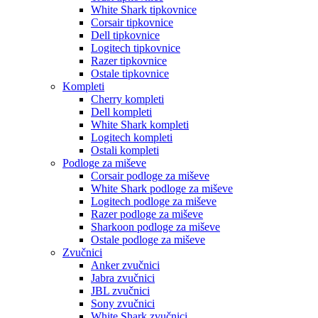
White Shark tipkovnice
Corsair tipkovnice
Dell tipkovnice
Logitech tipkovnice
Razer tipkovnice
Ostale tipkovnice
Kompleti
Cherry kompleti
Dell kompleti
White Shark kompleti
Logitech kompleti
Ostali kompleti
Podloge za miševe
Corsair podloge za miševe
White Shark podloge za miševe
Logitech podloge za miševe
Razer podloge za miševe
Sharkoon podloge za miševe
Ostale podloge za miševe
Zvučnici
Anker zvučnici
Jabra zvučnici
JBL zvučnici
Sony zvučnici
White Shark zvučnici