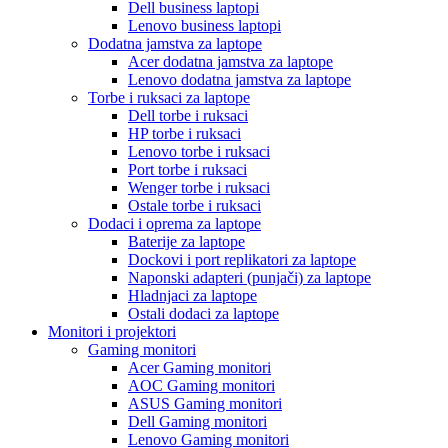
Dell business laptopi
Lenovo business laptopi
Dodatna jamstva za laptope
Acer dodatna jamstva za laptope
Lenovo dodatna jamstva za laptope
Torbe i ruksaci za laptope
Dell torbe i ruksaci
HP torbe i ruksaci
Lenovo torbe i ruksaci
Port torbe i ruksaci
Wenger torbe i ruksaci
Ostale torbe i ruksaci
Dodaci i oprema za laptope
Baterije za laptope
Dockovi i port replikatori za laptope
Naponski adapteri (punjači) za laptope
Hladnjaci za laptope
Ostali dodaci za laptope
Monitori i projektori
Gaming monitori
Acer Gaming monitori
AOC Gaming monitori
ASUS Gaming monitori
Dell Gaming monitori
Lenovo Gaming monitori