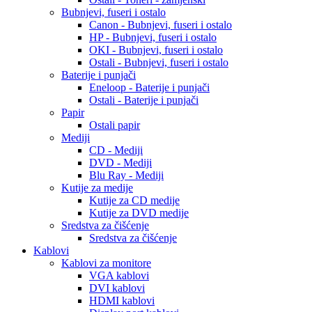
Bubnjevi, fuseri i ostalo
Canon - Bubnjevi, fuseri i ostalo
HP - Bubnjevi, fuseri i ostalo
OKI - Bubnjevi, fuseri i ostalo
Ostali - Bubnjevi, fuseri i ostalo
Baterije i punjači
Eneloop - Baterije i punjači
Ostali - Baterije i punjači
Papir
Ostali papir
Mediji
CD - Mediji
DVD - Mediji
Blu Ray - Mediji
Kutije za medije
Kutije za CD medije
Kutije za DVD medije
Sredstva za čišćenje
Sredstva za čišćenje
Kablovi
Kablovi za monitore
VGA kablovi
DVI kablovi
HDMI kablovi