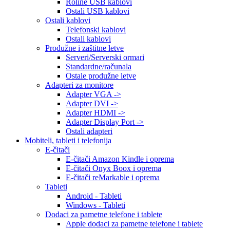
Roline USB kablovi
Ostali USB kablovi
Ostali kablovi
Telefonski kablovi
Ostali kablovi
Produžne i zaštitne letve
Serveri/Serverski ormari
Standardne/računala
Ostale produžne letve
Adapteri za monitore
Adapter VGA ->
Adapter DVI ->
Adapter HDMI ->
Adapter Display Port ->
Ostali adapteri
Mobiteli, tableti i telefonija
E-čitači
E-čitači Amazon Kindle i oprema
E-čitači Onyx Boox i oprema
E-čitači reMarkable i oprema
Tableti
Android - Tableti
Windows - Tableti
Dodaci za pametne telefone i tablete
Apple dodaci za pametne telefone i tablete