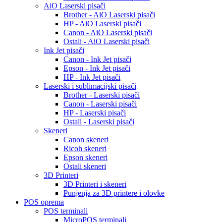
AiO Laserski pisači
Brother - AiO Laserski pisači
HP - AiO Laserski pisači
Canon - AiO Laserski pisači
Ostali - AiO Laserski pisači
Ink Jet pisači
Canon - Ink Jet pisači
Epson - Ink Jet pisači
HP - Ink Jet pisači
Laserski i sublimacijski pisači
Brother - Laserski pisači
Canon - Laserski pisači
HP - Laserski pisači
Ostali - Laserski pisači
Skeneri
Canon skeneri
Ricoh skeneri
Epson skeneri
Ostali skeneri
3D Printeri
3D Printeri i skeneri
Punjenja za 3D printere i olovke
POS oprema
POS terminali
MicroPOS terminali