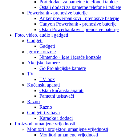
Port dodaci za pametne telefone i tablete
Ostali dodaci za pametne telefone i tablete
Powerbank - prenosive baterije
Anker powerbankovi - prenosive baterije
Canyon Powerbank - prenosive baterije
Ostali Powerbankovi - prenosive baterije
Foto, video, audio i gadgeti
Gadgeti
Gadgeti
Igraće konzole
Nintendo - Igre i igrače konzole
Akcijske kamere
Go Pro akcijske kamere
TV
TV box
Kućanski aparati
Ostali kućanski aparati
Pametni usisavači
Razno
Razno
Gadgeti i zabava
Karaoke i dodaci
Proizvodi umanjene vrijednosti
Monitori i projektori umanjene vrijednosti
Monitori umanjene vrijednosti