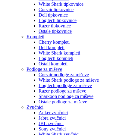
White Shark tipkovnice
Corsair tipkovnice
Dell tipkovnice
Logitech tipkovnice
Razer tipkovnice
Ostale tipkovnice
Kompleti
Cherry kompleti
Dell kompleti
White Shark kompleti
Logitech kompleti
Ostali kompleti
Podloge za miševe
Corsair podloge za miševe
White Shark podloge za miševe
Logitech podloge za miševe
Razer podloge za miševe
Sharkoon podloge za miševe
Ostale podloge za miševe
Zvučnici
Anker zvučnici
Jabra zvučnici
JBL zvučnici
Sony zvučnici
White Shark zvučnici