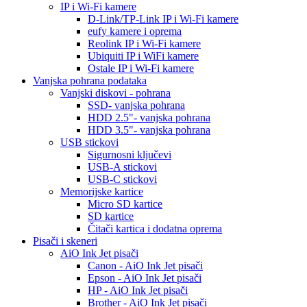
IP i Wi-Fi kamere
D-Link/TP-Link IP i Wi-Fi kamere
eufy kamere i oprema
Reolink IP i Wi-Fi kamere
Ubiquiti IP i WiFi kamere
Ostale IP i Wi-Fi kamere
Vanjska pohrana podataka
Vanjski diskovi - pohrana
SSD- vanjska pohrana
HDD 2.5"- vanjska pohrana
HDD 3.5"- vanjska pohrana
USB stickovi
Sigurnosni ključevi
USB-A stickovi
USB-C stickovi
Memorijske kartice
Micro SD kartice
SD kartice
Čitači kartica i dodatna oprema
Pisači i skeneri
AiO Ink Jet pisači
Canon - AiO Ink Jet pisači
Epson - AiO Ink Jet pisači
HP - AiO Ink Jet pisači
Brother - AiO Ink Jet pisači