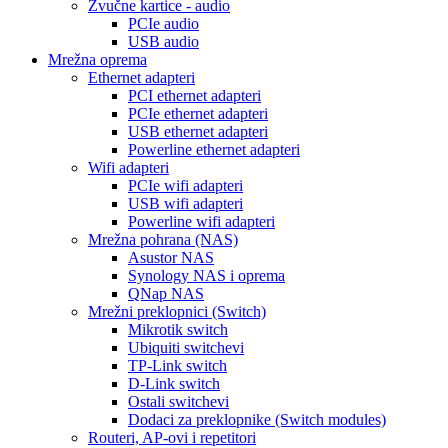
Zvučne kartice - audio
PCIe audio
USB audio
Mrežna oprema
Ethernet adapteri
PCI ethernet adapteri
PCIe ethernet adapteri
USB ethernet adapteri
Powerline ethernet adapteri
Wifi adapteri
PCIe wifi adapteri
USB wifi adapteri
Powerline wifi adapteri
Mrežna pohrana (NAS)
Asustor NAS
Synology NAS i oprema
QNap NAS
Mrežni preklopnici (Switch)
Mikrotik switch
Ubiquiti switchevi
TP-Link switch
D-Link switch
Ostali switchevi
Dodaci za preklopnike (Switch modules)
Routeri, AP-ovi i repetitori