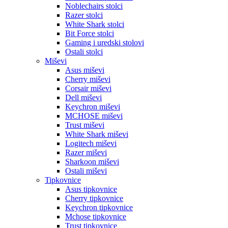
Noblechairs stolci
Razer stolci
White Shark stolci
Bit Force stolci
Gaming i uredski stolovi
Ostali stolci
Miševi
Asus miševi
Cherry miševi
Corsair miševi
Dell miševi
Keychron miševi
MCHOSE miševi
Trust miševi
White Shark miševi
Logitech miševi
Razer miševi
Sharkoon miševi
Ostali miševi
Tipkovnice
Asus tipkovnice
Cherry tipkovnice
Keychron tipkovnice
Mchose tipkovnice
Trust tipkovnice