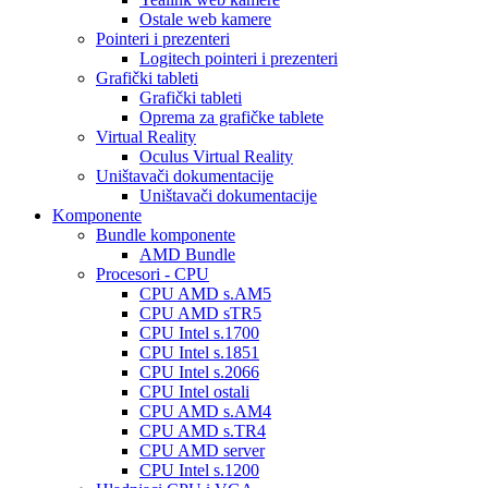
Ostale web kamere
Pointeri i prezenteri
Logitech pointeri i prezenteri
Grafički tableti
Grafički tableti
Oprema za grafičke tablete
Virtual Reality
Oculus Virtual Reality
Uništavači dokumentacije
Uništavači dokumentacije
Komponente
Bundle komponente
AMD Bundle
Procesori - CPU
CPU AMD s.AM5
CPU AMD sTR5
CPU Intel s.1700
CPU Intel s.1851
CPU Intel s.2066
CPU Intel ostali
CPU AMD s.AM4
CPU AMD s.TR4
CPU AMD server
CPU Intel s.1200