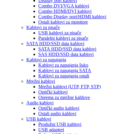
Display port kablovi
Combo DVI/VGA kablovi
Combo HDMI/DVI kablovi
Combo Display port/HDMI kablovi
Ostali kablovi za monitore
Kablovi za pisače
USB kablovi za pisače
Paralelni kablovi za pisače
SATA HDD/SSD data kablovi
SATA HDD/SSD data kablovi
SAS HDD/SSD data kablovi
Kablovi za napajanja
Kablovi za napajanja šuko
Kablovi za napajanja SATA
Kablovi za napajanja ostali
Mrežni kablovi
Mrežni kablovi (UTP, FTP, STP)
Optički kablovi
Oprema za mrežne kablove
Audio kablovi
Optički audio kablovi
Ostali audio kablovi
USB kablovi
Produžni USB kablovi
USB adapteri