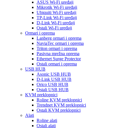
ASUS Wi-Fi uređaji
Mikrotik Wi-Fi uređaji
Ubiquiti Wi-Fi uređaji
TP-Link Wi-Fi uređaji
D-Link Wi-Fi uređaji
Ostali Wi-Fi uređaji
Ormari i oprema
Lanberg ormari i oprema
NaviaTec ormari i oprema
Triton ormari i oprema
Pasivna mrežna oprema
Ethernet Surge Protector
Ostali ormari i oprema
USB HUB
Asonic USB HUB
D-Link USB HUB
Orico USB HUB
Ostali USB HUB
KVM preklopnici
Roline KVM preklopnici
Trendnet KVM preklopnici
Ostali KVM preklopnici
Alati
Roline alati
Ostali alati