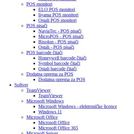
POS monitori
ELO POS monitori
Iiyama POS monitori
Ostali POS monitori
POS pisači
NaviaTec - POS pisači
MicroPOS - POS pisači
Bixolon - POS pisači
Ostali - POS pisači
POS barcode čitači
Honeywell barcode čitači
Symbol barcode čitači
Ostali barcode čitači
Dodatna oprema za POS
Dodatna oprema za POS
Softver
TeamViewer
TeamViewer
Microsoft Windows
Microsoft Windows - elektroničke licence
Windows 11
Microsoft Office
Microsoft Office
Microsoft Office 365
Microsoft Server