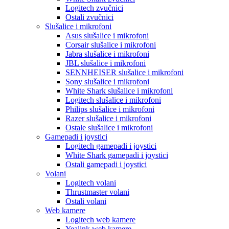
Logitech zvučnici
Ostali zvučnici
Slušalice i mikrofoni
Asus slušalice i mikrofoni
Corsair slušalice i mikrofoni
Jabra slušalice i mikrofoni
JBL slušalice i mikrofoni
SENNHEISER slušalice i mikrofoni
Sony slušalice i mikrofoni
White Shark slušalice i mikrofoni
Logitech slušalice i mikrofoni
Philips slušalice i mikrofoni
Razer slušalice i mikrofoni
Ostale slušalice i mikrofoni
Gamepadi i joystici
Logitech gamepadi i joystici
White Shark gamepadi i joystici
Ostali gamepadi i joystici
Volani
Logitech volani
Thrustmaster volani
Ostali volani
Web kamere
Logitech web kamere
Yealink web kamere