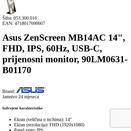
Šifra:
053.300.016
EAN:
4718017690607
Asus ZenScreen MB14AC 14",
FHD, IPS, 60Hz, USB-C,
prijenosni monitor, 90LM0631-
B01170
Brand:
Jamstvo 24 mjeseca
Izdvojene karakteristike
Ekran (veličina u inchima): 14"
Ekran (rezolucija): FHD (1920x1080)
Panel vrsta: IPS