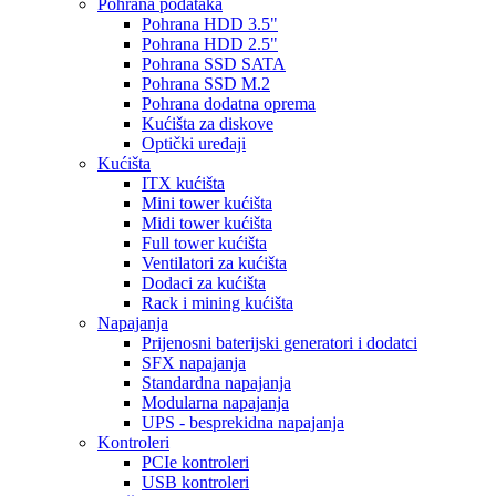
Pohrana podataka
Pohrana HDD 3.5"
Pohrana HDD 2.5"
Pohrana SSD SATA
Pohrana SSD M.2
Pohrana dodatna oprema
Kućišta za diskove
Optički uređaji
Kućišta
ITX kućišta
Mini tower kućišta
Midi tower kućišta
Full tower kućišta
Ventilatori za kućišta
Dodaci za kućišta
Rack i mining kućišta
Napajanja
Prijenosni baterijski generatori i dodatci
SFX napajanja
Standardna napajanja
Modularna napajanja
UPS - besprekidna napajanja
Kontroleri
PCIe kontroleri
USB kontroleri