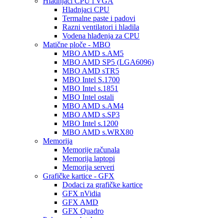
Hladnjaci CPU i VGA
Hladnjaci CPU
Termalne paste i padovi
Razni ventilatori i hladila
Vodena hlađenja za CPU
Matične ploče - MBO
MBO AMD s.AM5
MBO AMD SP5 (LGA6096)
MBO AMD sTR5
MBO Intel S.1700
MBO Intel s.1851
MBO Intel ostali
MBO AMD s.AM4
MBO AMD s.SP3
MBO Intel s.1200
MBO AMD s.WRX80
Memorija
Memorije računala
Memorija laptopi
Memorija serveri
Grafičke kartice - GFX
Dodaci za grafičke kartice
GFX nVidia
GFX AMD
GFX Quadro