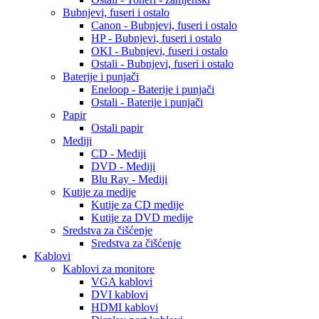
Bubnjevi, fuseri i ostalo
Canon - Bubnjevi, fuseri i ostalo
HP - Bubnjevi, fuseri i ostalo
OKI - Bubnjevi, fuseri i ostalo
Ostali - Bubnjevi, fuseri i ostalo
Baterije i punjači
Eneloop - Baterije i punjači
Ostali - Baterije i punjači
Papir
Ostali papir
Mediji
CD - Mediji
DVD - Mediji
Blu Ray - Mediji
Kutije za medije
Kutije za CD medije
Kutije za DVD medije
Sredstva za čišćenje
Sredstva za čišćenje
Kablovi
Kablovi za monitore
VGA kablovi
DVI kablovi
HDMI kablovi