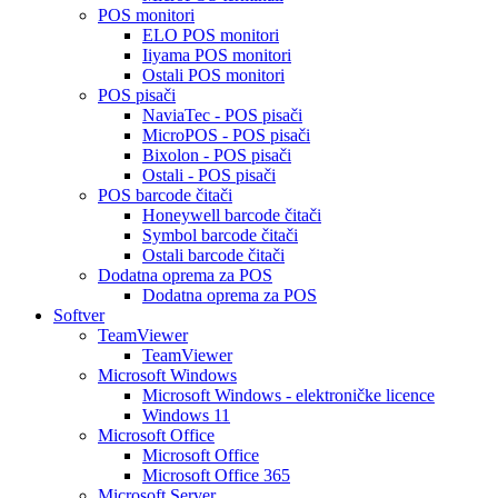
POS monitori
ELO POS monitori
Iiyama POS monitori
Ostali POS monitori
POS pisači
NaviaTec - POS pisači
MicroPOS - POS pisači
Bixolon - POS pisači
Ostali - POS pisači
POS barcode čitači
Honeywell barcode čitači
Symbol barcode čitači
Ostali barcode čitači
Dodatna oprema za POS
Dodatna oprema za POS
Softver
TeamViewer
TeamViewer
Microsoft Windows
Microsoft Windows - elektroničke licence
Windows 11
Microsoft Office
Microsoft Office
Microsoft Office 365
Microsoft Server