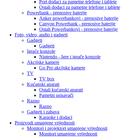
Port dodaci za pametne telefone i tablete
Ostali dodaci za pametne telefone i tablete
Powerbank - prenosive baterije
Anker powerbankovi - prenosive baterije
Canyon Powerbank - prenosive baterije
Ostali Powerbankovi - prenosive baterije
Foto, video, audio i gadgeti
Gadgeti
Gadgeti
Igraće konzole
Nintendo - Igre i igrače konzole
Akcijske kamere
Go Pro akcijske kamere
TV
TV box
Kućanski aparati
Ostali kućanski aparati
Pametni usisavači
Razno
Razno
Gadgeti i zabava
Karaoke i dodaci
Proizvodi umanjene vrijednosti
Monitori i projektori umanjene vrijednosti
Monitori umanjene vrijednosti