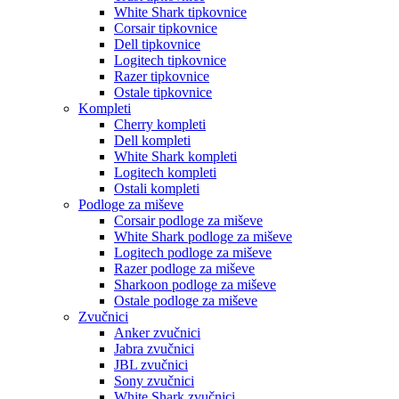
White Shark tipkovnice
Corsair tipkovnice
Dell tipkovnice
Logitech tipkovnice
Razer tipkovnice
Ostale tipkovnice
Kompleti
Cherry kompleti
Dell kompleti
White Shark kompleti
Logitech kompleti
Ostali kompleti
Podloge za miševe
Corsair podloge za miševe
White Shark podloge za miševe
Logitech podloge za miševe
Razer podloge za miševe
Sharkoon podloge za miševe
Ostale podloge za miševe
Zvučnici
Anker zvučnici
Jabra zvučnici
JBL zvučnici
Sony zvučnici
White Shark zvučnici