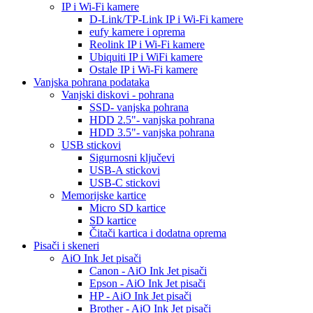
IP i Wi-Fi kamere
D-Link/TP-Link IP i Wi-Fi kamere
eufy kamere i oprema
Reolink IP i Wi-Fi kamere
Ubiquiti IP i WiFi kamere
Ostale IP i Wi-Fi kamere
Vanjska pohrana podataka
Vanjski diskovi - pohrana
SSD- vanjska pohrana
HDD 2.5"- vanjska pohrana
HDD 3.5"- vanjska pohrana
USB stickovi
Sigurnosni ključevi
USB-A stickovi
USB-C stickovi
Memorijske kartice
Micro SD kartice
SD kartice
Čitači kartica i dodatna oprema
Pisači i skeneri
AiO Ink Jet pisači
Canon - AiO Ink Jet pisači
Epson - AiO Ink Jet pisači
HP - AiO Ink Jet pisači
Brother - AiO Ink Jet pisači