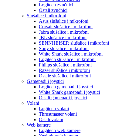
Logitech zvučnici
Ostali zvučnici
Slušalice i mikrofoni
Asus slušalice i mikrofoni
Corsair slušalice i mikrofoni
Jabra slušalice i mikrofoni
JBL slušalice i mikrofoni
SENNHEISER slušalice i mikrofoni
Sony slušalice i mikrofoni
White Shark slušalice i mikrofoni
Logitech slušalice i mikrofoni
Philips slušalice i mikrofoni
Razer slušalice i mikrofoni
Ostale slušalice i mikrofoni
Gamepadi i joystici
Logitech gamepadi i joystici
White Shark gamepadi i joystici
Ostali gamepadi i joystici
Volani
Logitech volani
Thrustmaster volani
Ostali volani
Web kamere
Logitech web kamere
Yealink web kamere