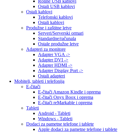
Roline USB kablovi
Ostali USB kablovi
Ostali kablovi
Telefonski kablovi
Ostali kablovi
Produžne i zaštitne letve
Serveri/Serverski ormari
Standardne/računala
Ostale produžne letve
Adapteri za monitore
Adapter VGA ->
Adapter DVI ->
Adapter HDMI ->
Adapter Display Port ->
Ostali adapteri
Mobiteli, tableti i telefonija
E-čitači
E-čitači Amazon Kindle i oprema
E-čitači Onyx Boox i oprema
E-čitači reMarkable i oprema
Tableti
Android - Tableti
Windows - Tableti
Dodaci za pametne telefone i tablete
Apple dodaci za pametne telefone i tablete