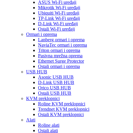
ASUS Wi-Fi uređaji
Mikrotik Wi-Fi uređaji
Ubiquiti Wi-Fi uređaji
TP-Link Wi-Fi uređaji
D-Link Wi-Fi uređaji
Ostali Wi-Fi uređaji
Ormari i oprema
Lanberg ormari i oprema
NaviaTec ormari i oprema
Triton ormari i oprema
Pasivna mrežna oprema
Ethernet Surge Protector
Ostali ormari i oprema
USB HUB
Asonic USB HUB
D-Link USB HUB
Orico USB HUB
Ostali USB HUB
KVM preklopnici
Roline KVM preklopnici
Trendnet KVM preklopnici
Ostali KVM preklopnici
Alati
Roline alati
Ostali alati