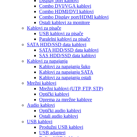
Display port kablovi
Combo DVI/VGA kablovi
Combo HDMI/DVI kablovi
Combo Display port/HDMI kablovi
Ostali kablovi za monitore
Kablovi za pisače
USB kablovi za pisače
Paralelni kablovi za pisače
SATA HDD/SSD data kablovi
SATA HDD/SSD data kablovi
SAS HDD/SSD data kablovi
Kablovi za napajanja
Kablovi za napajanja šuko
Kablovi za napajanja SATA
Kablovi za napajanja ostali
Mrežni kablovi
Mrežni kablovi (UTP, FTP, STP)
Optički kablovi
Oprema za mrežne kablove
Audio kablovi
Optički audio kablovi
Ostali audio kablovi
USB kablovi
Produžni USB kablovi
USB adapteri