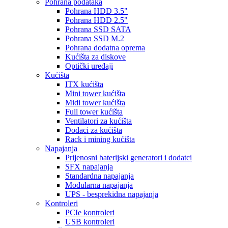
Pohrana podataka
Pohrana HDD 3.5"
Pohrana HDD 2.5"
Pohrana SSD SATA
Pohrana SSD M.2
Pohrana dodatna oprema
Kućišta za diskove
Optički uređaji
Kućišta
ITX kućišta
Mini tower kućišta
Midi tower kućišta
Full tower kućišta
Ventilatori za kućišta
Dodaci za kućišta
Rack i mining kućišta
Napajanja
Prijenosni baterijski generatori i dodatci
SFX napajanja
Standardna napajanja
Modularna napajanja
UPS - besprekidna napajanja
Kontroleri
PCIe kontroleri
USB kontroleri