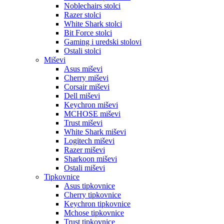
Noblechairs stolci
Razer stolci
White Shark stolci
Bit Force stolci
Gaming i uredski stolovi
Ostali stolci
Miševi
Asus miševi
Cherry miševi
Corsair miševi
Dell miševi
Keychron miševi
MCHOSE miševi
Trust miševi
White Shark miševi
Logitech miševi
Razer miševi
Sharkoon miševi
Ostali miševi
Tipkovnice
Asus tipkovnice
Cherry tipkovnice
Keychron tipkovnice
Mchose tipkovnice
Trust tipkovnice