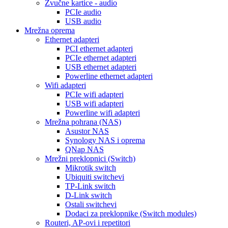
Zvučne kartice - audio
PCIe audio
USB audio
Mrežna oprema
Ethernet adapteri
PCI ethernet adapteri
PCIe ethernet adapteri
USB ethernet adapteri
Powerline ethernet adapteri
Wifi adapteri
PCIe wifi adapteri
USB wifi adapteri
Powerline wifi adapteri
Mrežna pohrana (NAS)
Asustor NAS
Synology NAS i oprema
QNap NAS
Mrežni preklopnici (Switch)
Mikrotik switch
Ubiquiti switchevi
TP-Link switch
D-Link switch
Ostali switchevi
Dodaci za preklopnike (Switch modules)
Routeri, AP-ovi i repetitori