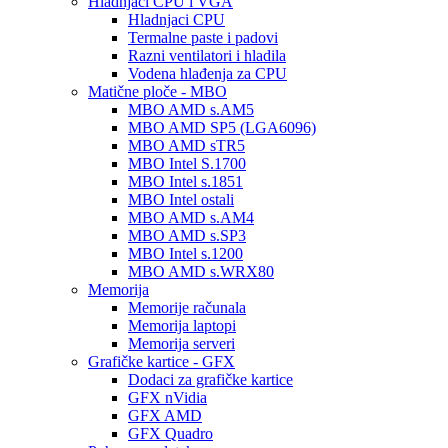
Hladnjaci CPU i VGA
Hladnjaci CPU
Termalne paste i padovi
Razni ventilatori i hladila
Vodena hlađenja za CPU
Matične ploče - MBO
MBO AMD s.AM5
MBO AMD SP5 (LGA6096)
MBO AMD sTR5
MBO Intel S.1700
MBO Intel s.1851
MBO Intel ostali
MBO AMD s.AM4
MBO AMD s.SP3
MBO Intel s.1200
MBO AMD s.WRX80
Memorija
Memorije računala
Memorija laptopi
Memorija serveri
Grafičke kartice - GFX
Dodaci za grafičke kartice
GFX nVidia
GFX AMD
GFX Quadro