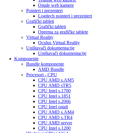
Ostale web kamere
Pointeri i prezenteri
Logitech pointeri i prezenteri
Grafički tableti
Grafički tableti
Oprema za grafičke tablete
Virtual Reality
Oculus Virtual Reality
Uništavači dokumentacije
Uništavači dokumentacije
Komponente
Bundle komponente
AMD Bundle
Procesori - CPU
CPU AMD s.AM5
CPU AMD sTR5
CPU Intel s.1700
CPU Intel s.1851
CPU Intel s.2066
CPU Intel ostali
CPU AMD s.AM4
CPU AMD s.TR4
CPU AMD server
CPU Intel s.1200