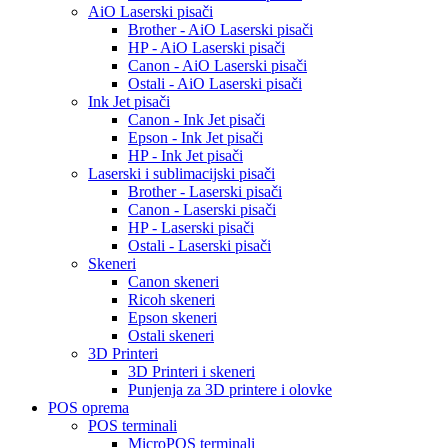
AiO Laserski pisači
Brother - AiO Laserski pisači
HP - AiO Laserski pisači
Canon - AiO Laserski pisači
Ostali - AiO Laserski pisači
Ink Jet pisači
Canon - Ink Jet pisači
Epson - Ink Jet pisači
HP - Ink Jet pisači
Laserski i sublimacijski pisači
Brother - Laserski pisači
Canon - Laserski pisači
HP - Laserski pisači
Ostali - Laserski pisači
Skeneri
Canon skeneri
Ricoh skeneri
Epson skeneri
Ostali skeneri
3D Printeri
3D Printeri i skeneri
Punjenja za 3D printere i olovke
POS oprema
POS terminali
MicroPOS terminali