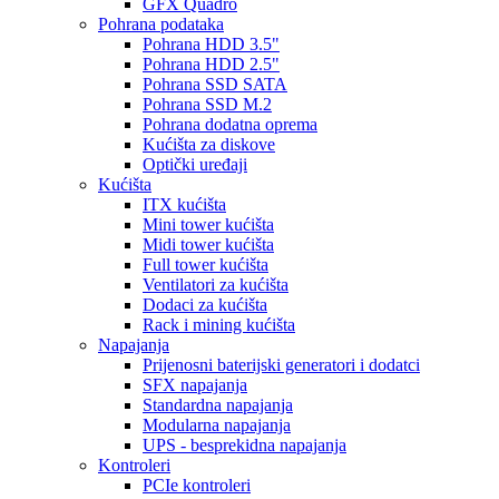
GFX Quadro
Pohrana podataka
Pohrana HDD 3.5"
Pohrana HDD 2.5"
Pohrana SSD SATA
Pohrana SSD M.2
Pohrana dodatna oprema
Kućišta za diskove
Optički uređaji
Kućišta
ITX kućišta
Mini tower kućišta
Midi tower kućišta
Full tower kućišta
Ventilatori za kućišta
Dodaci za kućišta
Rack i mining kućišta
Napajanja
Prijenosni baterijski generatori i dodatci
SFX napajanja
Standardna napajanja
Modularna napajanja
UPS - besprekidna napajanja
Kontroleri
PCIe kontroleri