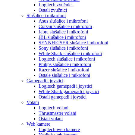
Logitech zvučnici
Ostali zvučnici
Slušalice i mikrofoni
Asus slušalice i mikrofoni
Corsair slušalice i mikrofoni
Jabra slušalice i mikrofoni
JBL slušalice i mikrofoni
SENNHEISER slušalice i mikrofoni
Sony slušalice i mikrofoni
White Shark slušalice i mikrofoni
Logitech slušalice i mikrofoni
Philips slušalice i mikrofoni
Razer slušalice i mikrofoni
Ostale slušalice i mikrofoni
Gamepadi i joystici
Logitech gamepadi i joystici
White Shark gamepadi i joystici
Ostali gamepadi i joystici
Volani
Logitech volani
Thrustmaster volani
Ostali volani
Web kamere
Logitech web kamere
Yealink web kamere