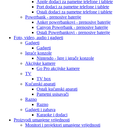
Apple dodaci za pametne telefone i tablete
Port dodaci za pametne telefone i tablete
Ostali dodaci za pametne telefone i tablete
Powerbank - prenosive baterije
Anker powerbankovi - prenosive baterije
Canyon Powerbank - prenosive baterije
Ostali Powerbankovi - prenosive baterije
Foto, video, audio i gadgeti
Gadgeti
Gadgeti
Igraće konzole
Nintendo - Igre i igrače konzole
Akcijske kamere
Go Pro akcijske kamere
TV
TV box
Kućanski aparati
Ostali kućanski aparati
Pametni usisavači
Razno
Razno
Gadgeti i zabava
Karaoke i dodaci
Proizvodi umanjene vrijednosti
Monitori i projektori umanjene vrijednosti