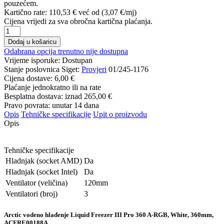
pouzećem.
Kartično rate:
110,53 €
već od (3,07 €/mj)
Cijena vrijedi za sva obročna kartična plaćanja.
Dodaj u košaricu
Odabrana opcija trenutno nije dostupna
Vrijeme isporuke:
Dostupan
Stanje poslovnica Siget:
Provjeri
01/245-1176
Cijena dostave:
6,00 €
Plaćanje jednokratno ili na rate
Besplatna dostava: iznad
265,00 €
Pravo povrata: unutar 14 dana
Opis
Tehničke specifikacije
Upit o proizvodu
Opis
Tehničke specifikacije
Hladnjak (socket AMD)
Da
Hladnjak (socket Intel)
Da
Ventilator (veličina)
120mm
Ventilatori (broj)
3
Arctic vodeno hlađenje Liquid Freezer III Pro 360 A-RGB, White, 360mm,
ACFRE00188A