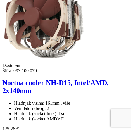
Dostupan
Šifra:
093.100.079
Noctua cooler NH-D15, Intel/AMD,
2x140mm
Hladnjak visina: 161mm i više
Ventilatori (broj): 2
Hladnjak (socket Intel): Da
Hladnjak (socket AMD): Da
125,26 €