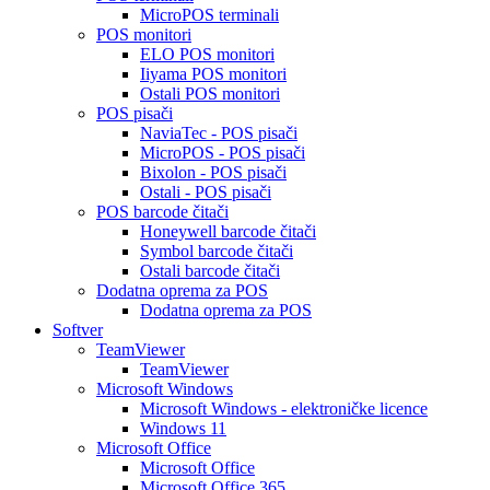
MicroPOS terminali
POS monitori
ELO POS monitori
Iiyama POS monitori
Ostali POS monitori
POS pisači
NaviaTec - POS pisači
MicroPOS - POS pisači
Bixolon - POS pisači
Ostali - POS pisači
POS barcode čitači
Honeywell barcode čitači
Symbol barcode čitači
Ostali barcode čitači
Dodatna oprema za POS
Dodatna oprema za POS
Softver
TeamViewer
TeamViewer
Microsoft Windows
Microsoft Windows - elektroničke licence
Windows 11
Microsoft Office
Microsoft Office
Microsoft Office 365