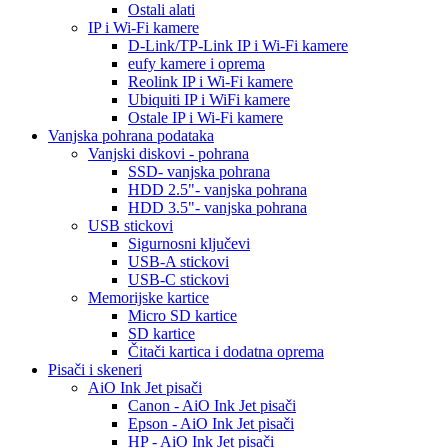
Ostali alati
IP i Wi-Fi kamere
D-Link/TP-Link IP i Wi-Fi kamere
eufy kamere i oprema
Reolink IP i Wi-Fi kamere
Ubiquiti IP i WiFi kamere
Ostale IP i Wi-Fi kamere
Vanjska pohrana podataka
Vanjski diskovi - pohrana
SSD- vanjska pohrana
HDD 2.5"- vanjska pohrana
HDD 3.5"- vanjska pohrana
USB stickovi
Sigurnosni ključevi
USB-A stickovi
USB-C stickovi
Memorijske kartice
Micro SD kartice
SD kartice
Čitači kartica i dodatna oprema
Pisači i skeneri
AiO Ink Jet pisači
Canon - AiO Ink Jet pisači
Epson - AiO Ink Jet pisači
HP - AiO Ink Jet pisači