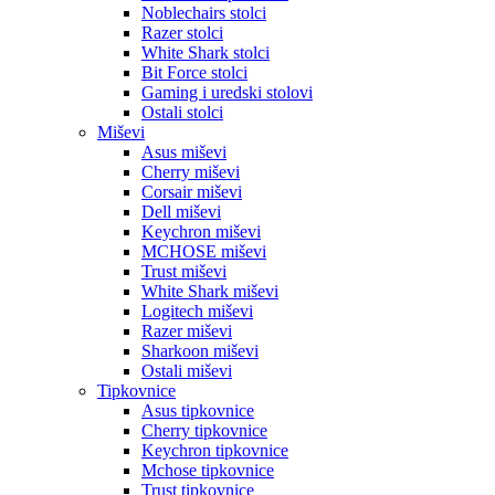
Noblechairs stolci
Razer stolci
White Shark stolci
Bit Force stolci
Gaming i uredski stolovi
Ostali stolci
Miševi
Asus miševi
Cherry miševi
Corsair miševi
Dell miševi
Keychron miševi
MCHOSE miševi
Trust miševi
White Shark miševi
Logitech miševi
Razer miševi
Sharkoon miševi
Ostali miševi
Tipkovnice
Asus tipkovnice
Cherry tipkovnice
Keychron tipkovnice
Mchose tipkovnice
Trust tipkovnice