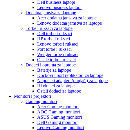
Dell business laptopi
Lenovo business laptopi
Dodatna jamstva za laptope
Acer dodatna jamstva za laptope
Lenovo dodatna jamstva za laptope
Torbe i ruksaci za laptope
Dell torbe i ruksaci
HP torbe i ruksaci
Lenovo torbe i ruksaci
Port torbe i ruksaci
Wenger torbe i ruksaci
Ostale torbe i ruksaci
Dodaci i oprema za laptope
Baterije za laptope
Dockovi i port replikatori za laptope
Naponski adapteri (punjači) za laptope
Hladnjaci za laptope
Ostali dodaci za laptope
Monitori i projektori
Gaming monitori
Acer Gaming monitori
AOC Gaming monitori
ASUS Gaming monitori
Dell Gaming monitori
Lenovo Gaming monitori