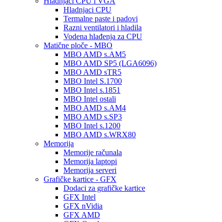
Hladnjaci CPU i VGA
Hladnjaci CPU
Termalne paste i padovi
Razni ventilatori i hladila
Vodena hlađenja za CPU
Matične ploče - MBO
MBO AMD s.AM5
MBO AMD SP5 (LGA6096)
MBO AMD sTR5
MBO Intel S.1700
MBO Intel s.1851
MBO Intel ostali
MBO AMD s.AM4
MBO AMD s.SP3
MBO Intel s.1200
MBO AMD s.WRX80
Memorija
Memorije računala
Memorija laptopi
Memorija serveri
Grafičke kartice - GFX
Dodaci za grafičke kartice
GFX Intel
GFX nVidia
GFX AMD