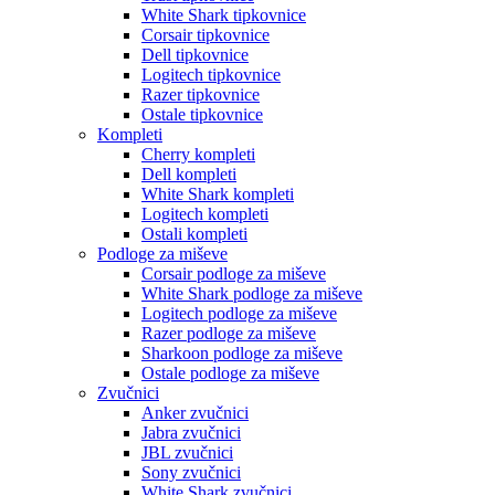
White Shark tipkovnice
Corsair tipkovnice
Dell tipkovnice
Logitech tipkovnice
Razer tipkovnice
Ostale tipkovnice
Kompleti
Cherry kompleti
Dell kompleti
White Shark kompleti
Logitech kompleti
Ostali kompleti
Podloge za miševe
Corsair podloge za miševe
White Shark podloge za miševe
Logitech podloge za miševe
Razer podloge za miševe
Sharkoon podloge za miševe
Ostale podloge za miševe
Zvučnici
Anker zvučnici
Jabra zvučnici
JBL zvučnici
Sony zvučnici
White Shark zvučnici