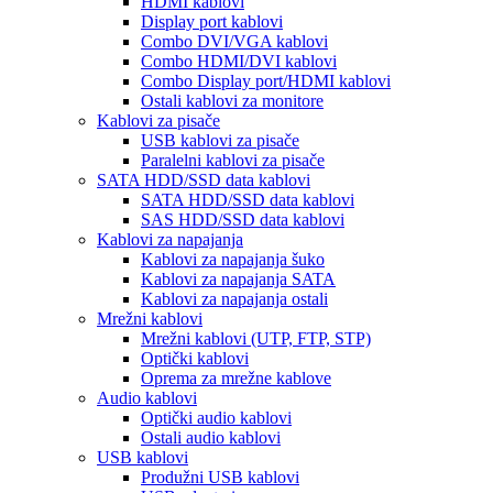
HDMI kablovi
Display port kablovi
Combo DVI/VGA kablovi
Combo HDMI/DVI kablovi
Combo Display port/HDMI kablovi
Ostali kablovi za monitore
Kablovi za pisače
USB kablovi za pisače
Paralelni kablovi za pisače
SATA HDD/SSD data kablovi
SATA HDD/SSD data kablovi
SAS HDD/SSD data kablovi
Kablovi za napajanja
Kablovi za napajanja šuko
Kablovi za napajanja SATA
Kablovi za napajanja ostali
Mrežni kablovi
Mrežni kablovi (UTP, FTP, STP)
Optički kablovi
Oprema za mrežne kablove
Audio kablovi
Optički audio kablovi
Ostali audio kablovi
USB kablovi
Produžni USB kablovi