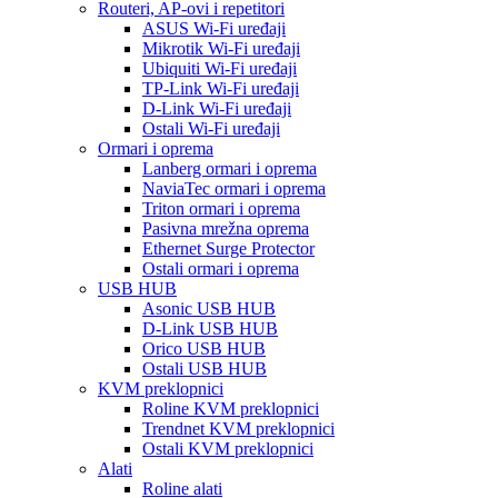
Routeri, AP-ovi i repetitori
ASUS Wi-Fi uređaji
Mikrotik Wi-Fi uređaji
Ubiquiti Wi-Fi uređaji
TP-Link Wi-Fi uređaji
D-Link Wi-Fi uređaji
Ostali Wi-Fi uređaji
Ormari i oprema
Lanberg ormari i oprema
NaviaTec ormari i oprema
Triton ormari i oprema
Pasivna mrežna oprema
Ethernet Surge Protector
Ostali ormari i oprema
USB HUB
Asonic USB HUB
D-Link USB HUB
Orico USB HUB
Ostali USB HUB
KVM preklopnici
Roline KVM preklopnici
Trendnet KVM preklopnici
Ostali KVM preklopnici
Alati
Roline alati