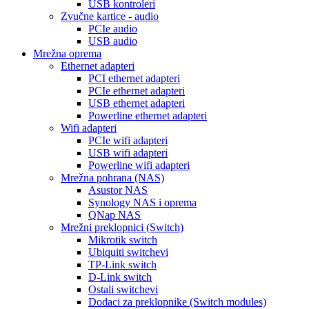
USB kontroleri
Zvučne kartice - audio
PCIe audio
USB audio
Mrežna oprema
Ethernet adapteri
PCI ethernet adapteri
PCIe ethernet adapteri
USB ethernet adapteri
Powerline ethernet adapteri
Wifi adapteri
PCIe wifi adapteri
USB wifi adapteri
Powerline wifi adapteri
Mrežna pohrana (NAS)
Asustor NAS
Synology NAS i oprema
QNap NAS
Mrežni preklopnici (Switch)
Mikrotik switch
Ubiquiti switchevi
TP-Link switch
D-Link switch
Ostali switchevi
Dodaci za preklopnike (Switch modules)