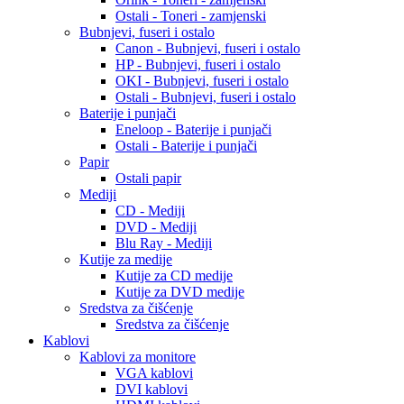
Ostali - Toneri - zamjenski
Bubnjevi, fuseri i ostalo
Canon - Bubnjevi, fuseri i ostalo
HP - Bubnjevi, fuseri i ostalo
OKI - Bubnjevi, fuseri i ostalo
Ostali - Bubnjevi, fuseri i ostalo
Baterije i punjači
Eneloop - Baterije i punjači
Ostali - Baterije i punjači
Papir
Ostali papir
Mediji
CD - Mediji
DVD - Mediji
Blu Ray - Mediji
Kutije za medije
Kutije za CD medije
Kutije za DVD medije
Sredstva za čišćenje
Sredstva za čišćenje
Kablovi
Kablovi za monitore
VGA kablovi
DVI kablovi