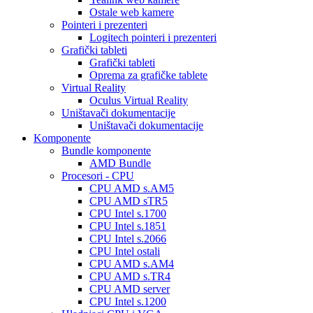
Ostale web kamere
Pointeri i prezenteri
Logitech pointeri i prezenteri
Grafički tableti
Grafički tableti
Oprema za grafičke tablete
Virtual Reality
Oculus Virtual Reality
Uništavači dokumentacije
Uništavači dokumentacije
Komponente
Bundle komponente
AMD Bundle
Procesori - CPU
CPU AMD s.AM5
CPU AMD sTR5
CPU Intel s.1700
CPU Intel s.1851
CPU Intel s.2066
CPU Intel ostali
CPU AMD s.AM4
CPU AMD s.TR4
CPU AMD server
CPU Intel s.1200