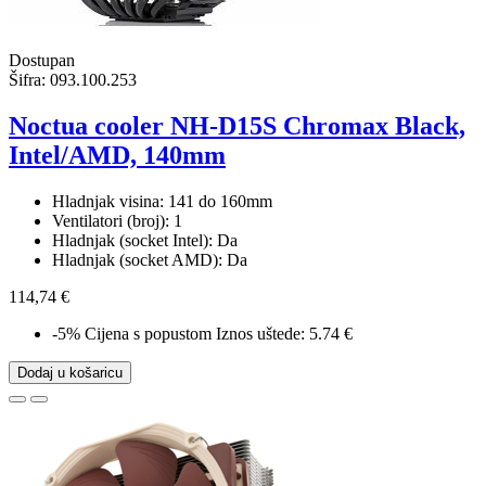
Dostupan
Šifra:
093.100.253
Noctua cooler NH-D15S Chromax Black,
Intel/AMD, 140mm
Hladnjak visina: 141 do 160mm
Ventilatori (broj): 1
Hladnjak (socket Intel): Da
Hladnjak (socket AMD): Da
114,74 €
-5%
Cijena s popustom
Iznos uštede: 5.74 €
Dodaj u košaricu