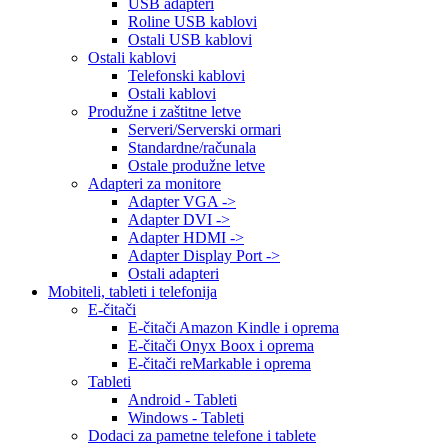
USB adapteri
Roline USB kablovi
Ostali USB kablovi
Ostali kablovi
Telefonski kablovi
Ostali kablovi
Produžne i zaštitne letve
Serveri/Serverski ormari
Standardne/računala
Ostale produžne letve
Adapteri za monitore
Adapter VGA ->
Adapter DVI ->
Adapter HDMI ->
Adapter Display Port ->
Ostali adapteri
Mobiteli, tableti i telefonija
E-čitači
E-čitači Amazon Kindle i oprema
E-čitači Onyx Boox i oprema
E-čitači reMarkable i oprema
Tableti
Android - Tableti
Windows - Tableti
Dodaci za pametne telefone i tablete