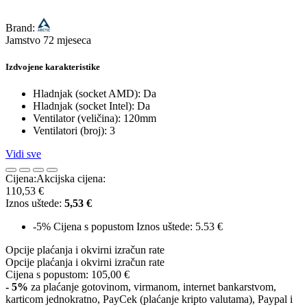
Brand:
Jamstvo 72 mjeseca
Izdvojene karakteristike
Hladnjak (socket AMD): Da
Hladnjak (socket Intel): Da
Ventilator (veličina): 120mm
Ventilatori (broj): 3
Vidi sve
Cijena:
Akcijska cijena:
110,53 €
Iznos uštede:
5,53 €
-5%
Cijena s popustom
Iznos uštede: 5.53 €
Opcije plaćanja i okvirni izračun rate
Opcije plaćanja i okvirni izračun rate
Cijena s popustom:
105,00 €
- 5%
za plaćanje gotovinom, virmanom, internet bankarstvom,
karticom jednokratno, PayCek (plaćanje kripto valutama), Paypal i