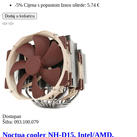
-5%
Cijena s popustom
Iznos uštede: 5.74 €
Dodaj u košaricu
Dostupan
Šifra:
093.100.079
Noctua cooler NH-D15, Intel/AMD,