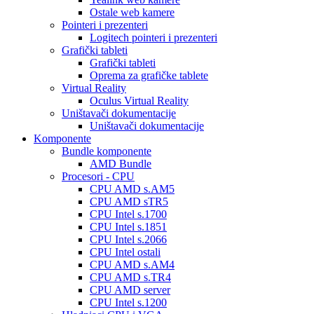
Ostale web kamere
Pointeri i prezenteri
Logitech pointeri i prezenteri
Grafički tableti
Grafički tableti
Oprema za grafičke tablete
Virtual Reality
Oculus Virtual Reality
Uništavači dokumentacije
Uništavači dokumentacije
Komponente
Bundle komponente
AMD Bundle
Procesori - CPU
CPU AMD s.AM5
CPU AMD sTR5
CPU Intel s.1700
CPU Intel s.1851
CPU Intel s.2066
CPU Intel ostali
CPU AMD s.AM4
CPU AMD s.TR4
CPU AMD server
CPU Intel s.1200