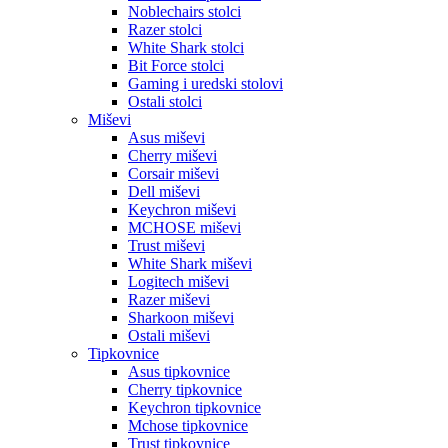
Noblechairs stolci
Razer stolci
White Shark stolci
Bit Force stolci
Gaming i uredski stolovi
Ostali stolci
Miševi
Asus miševi
Cherry miševi
Corsair miševi
Dell miševi
Keychron miševi
MCHOSE miševi
Trust miševi
White Shark miševi
Logitech miševi
Razer miševi
Sharkoon miševi
Ostali miševi
Tipkovnice
Asus tipkovnice
Cherry tipkovnice
Keychron tipkovnice
Mchose tipkovnice
Trust tipkovnice