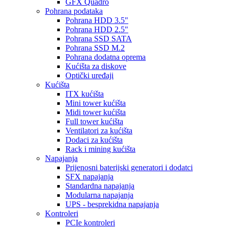
GFX Quadro
Pohrana podataka
Pohrana HDD 3.5"
Pohrana HDD 2.5"
Pohrana SSD SATA
Pohrana SSD M.2
Pohrana dodatna oprema
Kućišta za diskove
Optički uređaji
Kućišta
ITX kućišta
Mini tower kućišta
Midi tower kućišta
Full tower kućišta
Ventilatori za kućišta
Dodaci za kućišta
Rack i mining kućišta
Napajanja
Prijenosni baterijski generatori i dodatci
SFX napajanja
Standardna napajanja
Modularna napajanja
UPS - besprekidna napajanja
Kontroleri
PCIe kontroleri