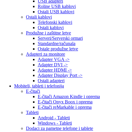
USB adapteri
Roline USB kablovi
Ostali USB kablovi
Ostali kablovi
Telefonski kablovi
Ostali kablovi
Produžne i zaštitne letve
Serveri/Serverski ormari
Standardne/računala
Ostale produžne letve
Adapteri za monitore
Adapter VGA ->
Adapter DVI ->
Adapter HDMI ->
Adapter Display Port ->
Ostali adapteri
Mobiteli, tableti i telefonija
E-čitači
E-čitači Amazon Kindle i oprema
E-čitači Onyx Boox i oprema
E-čitači reMarkable i oprema
Tableti
Android - Tableti
Windows - Tableti
Dodaci za pametne telefone i tablete