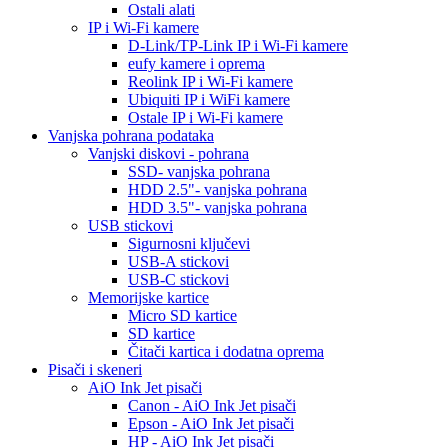
Ostali alati
IP i Wi-Fi kamere
D-Link/TP-Link IP i Wi-Fi kamere
eufy kamere i oprema
Reolink IP i Wi-Fi kamere
Ubiquiti IP i WiFi kamere
Ostale IP i Wi-Fi kamere
Vanjska pohrana podataka
Vanjski diskovi - pohrana
SSD- vanjska pohrana
HDD 2.5"- vanjska pohrana
HDD 3.5"- vanjska pohrana
USB stickovi
Sigurnosni ključevi
USB-A stickovi
USB-C stickovi
Memorijske kartice
Micro SD kartice
SD kartice
Čitači kartica i dodatna oprema
Pisači i skeneri
AiO Ink Jet pisači
Canon - AiO Ink Jet pisači
Epson - AiO Ink Jet pisači
HP - AiO Ink Jet pisači