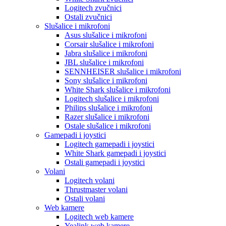
Logitech zvučnici
Ostali zvučnici
Slušalice i mikrofoni
Asus slušalice i mikrofoni
Corsair slušalice i mikrofoni
Jabra slušalice i mikrofoni
JBL slušalice i mikrofoni
SENNHEISER slušalice i mikrofoni
Sony slušalice i mikrofoni
White Shark slušalice i mikrofoni
Logitech slušalice i mikrofoni
Philips slušalice i mikrofoni
Razer slušalice i mikrofoni
Ostale slušalice i mikrofoni
Gamepadi i joystici
Logitech gamepadi i joystici
White Shark gamepadi i joystici
Ostali gamepadi i joystici
Volani
Logitech volani
Thrustmaster volani
Ostali volani
Web kamere
Logitech web kamere
Yealink web kamere