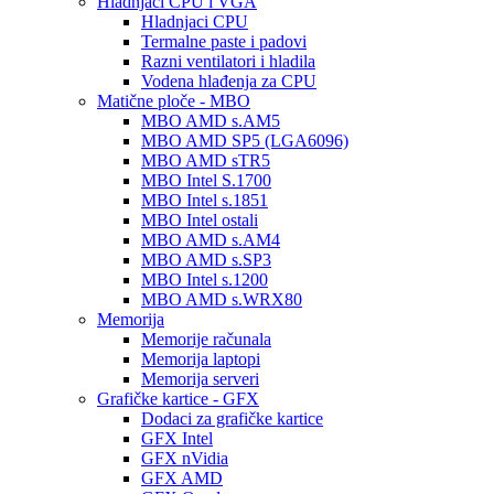
Hladnjaci CPU i VGA
Hladnjaci CPU
Termalne paste i padovi
Razni ventilatori i hladila
Vodena hlađenja za CPU
Matične ploče - MBO
MBO AMD s.AM5
MBO AMD SP5 (LGA6096)
MBO AMD sTR5
MBO Intel S.1700
MBO Intel s.1851
MBO Intel ostali
MBO AMD s.AM4
MBO AMD s.SP3
MBO Intel s.1200
MBO AMD s.WRX80
Memorija
Memorije računala
Memorija laptopi
Memorija serveri
Grafičke kartice - GFX
Dodaci za grafičke kartice
GFX Intel
GFX nVidia
GFX AMD