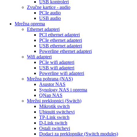
USB kontroleri
Zvučne kartice - audio
PCIe audio
USB audio
Mrežna oprema
Ethernet adapteri
PCI ethernet adapteri
PCIe ethernet adapteri
USB ethernet adapteri
Powerline ethernet adapteri
Wifi adapteri
PCIe wifi adapteri
USB wifi adapteri
Powerline wifi adapteri
Mrežna pohrana (NAS)
Asustor NAS
Synology NAS i oprema
QNap NAS
Mrežni preklopnici (Switch)
Mikrotik switch
Ubiquiti switchevi
TP-Link switch
D-Link switch
Ostali switchevi
Dodaci za preklopnike (Switch modules)