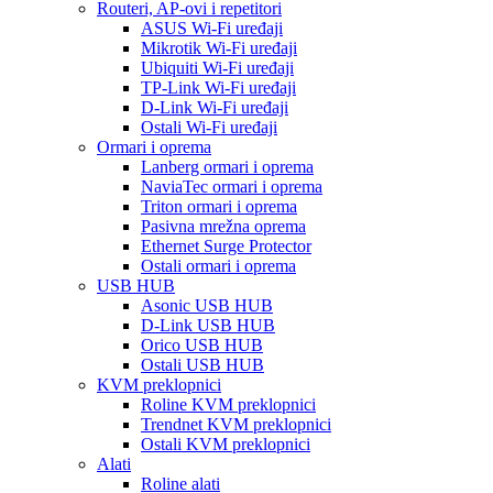
Routeri, AP-ovi i repetitori
ASUS Wi-Fi uređaji
Mikrotik Wi-Fi uređaji
Ubiquiti Wi-Fi uređaji
TP-Link Wi-Fi uređaji
D-Link Wi-Fi uređaji
Ostali Wi-Fi uređaji
Ormari i oprema
Lanberg ormari i oprema
NaviaTec ormari i oprema
Triton ormari i oprema
Pasivna mrežna oprema
Ethernet Surge Protector
Ostali ormari i oprema
USB HUB
Asonic USB HUB
D-Link USB HUB
Orico USB HUB
Ostali USB HUB
KVM preklopnici
Roline KVM preklopnici
Trendnet KVM preklopnici
Ostali KVM preklopnici
Alati
Roline alati