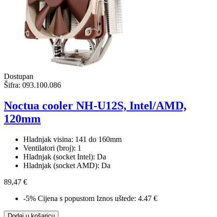
Dostupan
Šifra:
093.100.086
Noctua cooler NH-U12S, Intel/AMD,
120mm
Hladnjak visina: 141 do 160mm
Ventilatori (broj): 1
Hladnjak (socket Intel): Da
Hladnjak (socket AMD): Da
89,47 €
-5%
Cijena s popustom
Iznos uštede: 4.47 €
Dodaj u košaricu