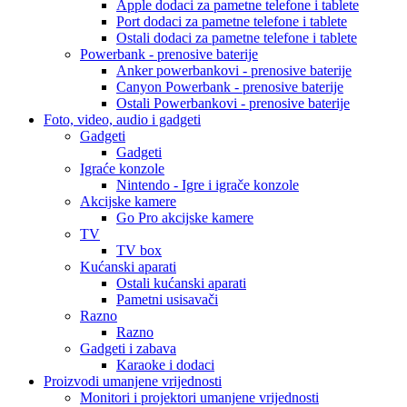
Apple dodaci za pametne telefone i tablete
Port dodaci za pametne telefone i tablete
Ostali dodaci za pametne telefone i tablete
Powerbank - prenosive baterije
Anker powerbankovi - prenosive baterije
Canyon Powerbank - prenosive baterije
Ostali Powerbankovi - prenosive baterije
Foto, video, audio i gadgeti
Gadgeti
Gadgeti
Igraće konzole
Nintendo - Igre i igrače konzole
Akcijske kamere
Go Pro akcijske kamere
TV
TV box
Kućanski aparati
Ostali kućanski aparati
Pametni usisavači
Razno
Razno
Gadgeti i zabava
Karaoke i dodaci
Proizvodi umanjene vrijednosti
Monitori i projektori umanjene vrijednosti