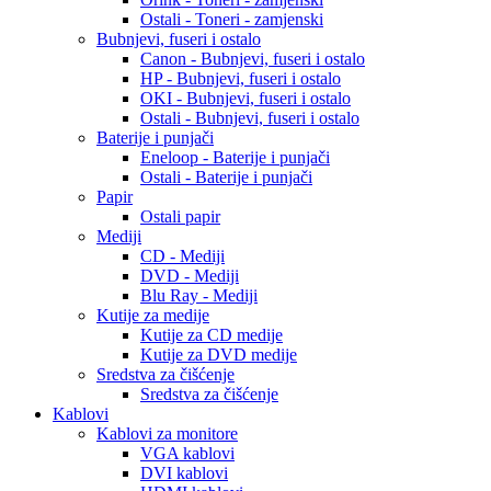
Ostali - Toneri - zamjenski
Bubnjevi, fuseri i ostalo
Canon - Bubnjevi, fuseri i ostalo
HP - Bubnjevi, fuseri i ostalo
OKI - Bubnjevi, fuseri i ostalo
Ostali - Bubnjevi, fuseri i ostalo
Baterije i punjači
Eneloop - Baterije i punjači
Ostali - Baterije i punjači
Papir
Ostali papir
Mediji
CD - Mediji
DVD - Mediji
Blu Ray - Mediji
Kutije za medije
Kutije za CD medije
Kutije za DVD medije
Sredstva za čišćenje
Sredstva za čišćenje
Kablovi
Kablovi za monitore
VGA kablovi
DVI kablovi