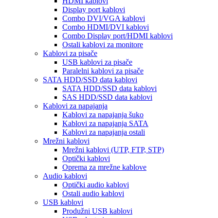
HDMI kablovi
Display port kablovi
Combo DVI/VGA kablovi
Combo HDMI/DVI kablovi
Combo Display port/HDMI kablovi
Ostali kablovi za monitore
Kablovi za pisače
USB kablovi za pisače
Paralelni kablovi za pisače
SATA HDD/SSD data kablovi
SATA HDD/SSD data kablovi
SAS HDD/SSD data kablovi
Kablovi za napajanja
Kablovi za napajanja šuko
Kablovi za napajanja SATA
Kablovi za napajanja ostali
Mrežni kablovi
Mrežni kablovi (UTP, FTP, STP)
Optički kablovi
Oprema za mrežne kablove
Audio kablovi
Optički audio kablovi
Ostali audio kablovi
USB kablovi
Produžni USB kablovi