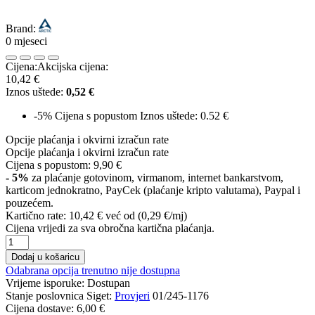
Brand:
0 mjeseci
Cijena:
Akcijska cijena:
10,42 €
Iznos uštede:
0,52 €
-5%
Cijena s popustom
Iznos uštede: 0.52 €
Opcije plaćanja i okvirni izračun rate
Opcije plaćanja i okvirni izračun rate
Cijena s popustom:
9,90 €
- 5%
za plaćanje gotovinom, virmanom, internet bankarstvom,
karticom jednokratno, PayCek (plaćanje kripto valutama), Paypal i
pouzećem.
Kartično rate:
10,42 €
već od (0,29 €/mj)
Cijena vrijedi za sva obročna kartična plaćanja.
Dodaj u košaricu
Odabrana opcija trenutno nije dostupna
Vrijeme isporuke:
Dostupan
Stanje poslovnica Siget:
Provjeri
01/245-1176
Cijena dostave:
6,00 €