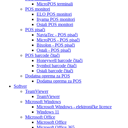
MicroPOS terminali
POS monitori
ELO POS monitori
Iiyama POS monitori
Ostali POS monitori
POS pisači
NaviaTec - POS pisači
MicroPOS - POS pisači
Bixolon - POS pisači
Ostali - POS pisači
POS barcode čitači
Honeywell barcode čitači
Symbol barcode čitači
Ostali barcode čitači
Dodatna oprema za POS
Dodatna oprema za POS
Softver
TeamViewer
TeamViewer
Microsoft Windows
Microsoft Windows - elektroničke licence
Windows 11
Microsoft Office
Microsoft Office
Microsoft Office 365