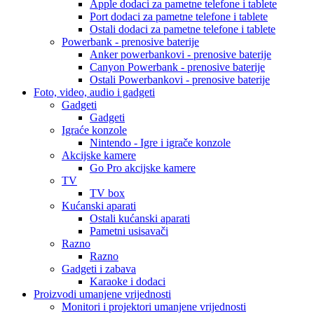
Apple dodaci za pametne telefone i tablete
Port dodaci za pametne telefone i tablete
Ostali dodaci za pametne telefone i tablete
Powerbank - prenosive baterije
Anker powerbankovi - prenosive baterije
Canyon Powerbank - prenosive baterije
Ostali Powerbankovi - prenosive baterije
Foto, video, audio i gadgeti
Gadgeti
Gadgeti
Igraće konzole
Nintendo - Igre i igrače konzole
Akcijske kamere
Go Pro akcijske kamere
TV
TV box
Kućanski aparati
Ostali kućanski aparati
Pametni usisavači
Razno
Razno
Gadgeti i zabava
Karaoke i dodaci
Proizvodi umanjene vrijednosti
Monitori i projektori umanjene vrijednosti