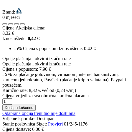
Brand:
0 mjeseci
Cijena:
Akcijska cijena:
8,32 €
Iznos uštede:
0,42 €
-5%
Cijena s popustom
Iznos uštede: 0.42 €
Opcije plaćanja i okvirni izračun rate
Opcije plaćanja i okvirni izračun rate
Cijena s popustom:
7,90 €
- 5%
za plaćanje gotovinom, virmanom, internet bankarstvom,
karticom jednokratno, PayCek (plaćanje kripto valutama), Paypal i
pouzećem.
Kartično rate:
8,32 €
već od (0,23 €/mj)
Cijena vrijedi za sva obročna kartična plaćanja.
Dodaj u košaricu
Odabrana opcija trenutno nije dostupna
Vrijeme isporuke:
Dostupan
Stanje poslovnica Siget:
Provjeri
01/245-1176
Cijena dostave:
6,00 €