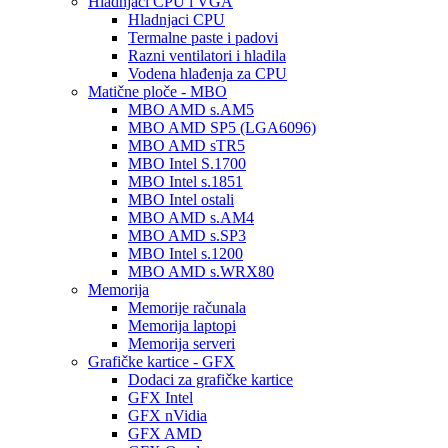
Hladnjaci CPU i VGA
Hladnjaci CPU
Termalne paste i padovi
Razni ventilatori i hladila
Vodena hlađenja za CPU
Matične ploče - MBO
MBO AMD s.AM5
MBO AMD SP5 (LGA6096)
MBO AMD sTR5
MBO Intel S.1700
MBO Intel s.1851
MBO Intel ostali
MBO AMD s.AM4
MBO AMD s.SP3
MBO Intel s.1200
MBO AMD s.WRX80
Memorija
Memorije računala
Memorija laptopi
Memorija serveri
Grafičke kartice - GFX
Dodaci za grafičke kartice
GFX Intel
GFX nVidia
GFX AMD