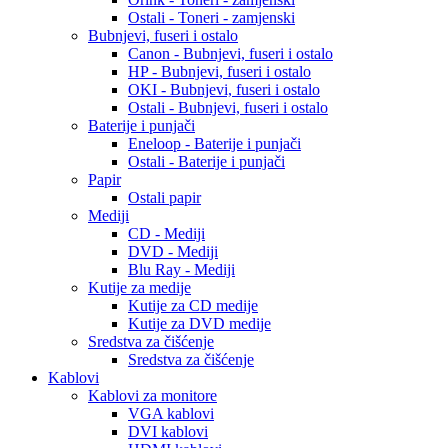
Ostali - Toneri - zamjenski
Bubnjevi, fuseri i ostalo
Canon - Bubnjevi, fuseri i ostalo
HP - Bubnjevi, fuseri i ostalo
OKI - Bubnjevi, fuseri i ostalo
Ostali - Bubnjevi, fuseri i ostalo
Baterije i punjači
Eneloop - Baterije i punjači
Ostali - Baterije i punjači
Papir
Ostali papir
Mediji
CD - Mediji
DVD - Mediji
Blu Ray - Mediji
Kutije za medije
Kutije za CD medije
Kutije za DVD medije
Sredstva za čišćenje
Sredstva za čišćenje
Kablovi
Kablovi za monitore
VGA kablovi
DVI kablovi