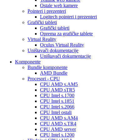
Ostale web kamere
Pointeri i prezenteri
Logitech pointeri i prezenteri
Grafički tableti
Grafički tableti
Oprema za grafičke tablete
Virtual Reality
Oculus Virtual Reality
Uništavači dokumentacije
Uništavači dokumentacije
Komponente
Bundle komponente
AMD Bundle
Procesori - CPU
CPU AMD s.AM5
CPU AMD sTR5
CPU Intel s.1700
CPU Intel s.1851
CPU Intel s.2066
CPU Intel ostali
CPU AMD s.AM4
CPU AMD s.TR4
CPU AMD server
CPU Intel s.1200