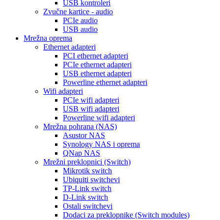
USB kontroleri
Zvučne kartice - audio
PCIe audio
USB audio
Mrežna oprema
Ethernet adapteri
PCI ethernet adapteri
PCIe ethernet adapteri
USB ethernet adapteri
Powerline ethernet adapteri
Wifi adapteri
PCIe wifi adapteri
USB wifi adapteri
Powerline wifi adapteri
Mrežna pohrana (NAS)
Asustor NAS
Synology NAS i oprema
QNap NAS
Mrežni preklopnici (Switch)
Mikrotik switch
Ubiquiti switchevi
TP-Link switch
D-Link switch
Ostali switchevi
Dodaci za preklopnike (Switch modules)