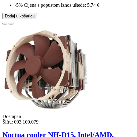
-5%
Cijena s popustom
Iznos uštede: 5.74 €
Dodaj u košaricu
Dostupan
Šifra:
093.100.079
Noctua cooler NH-D15, Intel/AMD,