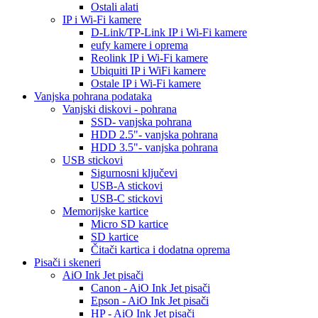
Ostali alati
IP i Wi-Fi kamere
D-Link/TP-Link IP i Wi-Fi kamere
eufy kamere i oprema
Reolink IP i Wi-Fi kamere
Ubiquiti IP i WiFi kamere
Ostale IP i Wi-Fi kamere
Vanjska pohrana podataka
Vanjski diskovi - pohrana
SSD- vanjska pohrana
HDD 2.5"- vanjska pohrana
HDD 3.5"- vanjska pohrana
USB stickovi
Sigurnosni ključevi
USB-A stickovi
USB-C stickovi
Memorijske kartice
Micro SD kartice
SD kartice
Čitači kartica i dodatna oprema
Pisači i skeneri
AiO Ink Jet pisači
Canon - AiO Ink Jet pisači
Epson - AiO Ink Jet pisači
HP - AiO Ink Jet pisači