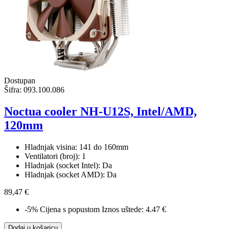
Dostupan
Šifra:
093.100.086
Noctua cooler NH-U12S, Intel/AMD,
120mm
Hladnjak visina: 141 do 160mm
Ventilatori (broj): 1
Hladnjak (socket Intel): Da
Hladnjak (socket AMD): Da
89,47 €
-5%
Cijena s popustom
Iznos uštede: 4.47 €
Dodaj u košaricu