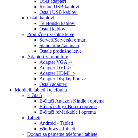
USB adapteri
Roline USB kablovi
Ostali USB kablovi
Ostali kablovi
Telefonski kablovi
Ostali kablovi
Produžne i zaštitne letve
Serveri/Serverski ormari
Standardne/računala
Ostale produžne letve
Adapteri za monitore
Adapter VGA ->
Adapter DVI ->
Adapter HDMI ->
Adapter Display Port ->
Ostali adapteri
Mobiteli, tableti i telefonija
E-čitači
E-čitači Amazon Kindle i oprema
E-čitači Onyx Boox i oprema
E-čitači reMarkable i oprema
Tableti
Android - Tableti
Windows - Tableti
Dodaci za pametne telefone i tablete