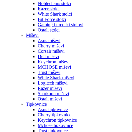
Noblechairs stolci
Razer stolci
White Shark stolci
Bit Force stolci
Gaming i uredski stolovi
Ostali stolci
Miševi
Asus miševi
Cherry miševi
Corsair miševi
Dell miševi
Keychron miševi
MCHOSE miševi
Trust miševi
White Shark miševi
Logitech miševi
Razer miševi
Sharkoon miševi
Ostali miševi
Tipkovnice
Asus tipkovnice
Cherry tipkovnice
Keychron tipkovnice
Mchose tipkovnice
Trust tipkovnice