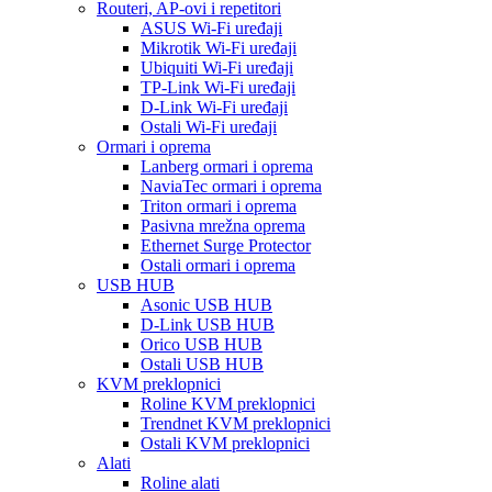
Routeri, AP-ovi i repetitori
ASUS Wi-Fi uređaji
Mikrotik Wi-Fi uređaji
Ubiquiti Wi-Fi uređaji
TP-Link Wi-Fi uređaji
D-Link Wi-Fi uređaji
Ostali Wi-Fi uređaji
Ormari i oprema
Lanberg ormari i oprema
NaviaTec ormari i oprema
Triton ormari i oprema
Pasivna mrežna oprema
Ethernet Surge Protector
Ostali ormari i oprema
USB HUB
Asonic USB HUB
D-Link USB HUB
Orico USB HUB
Ostali USB HUB
KVM preklopnici
Roline KVM preklopnici
Trendnet KVM preklopnici
Ostali KVM preklopnici
Alati
Roline alati