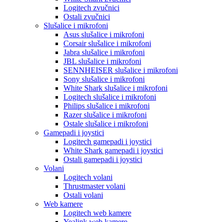
Logitech zvučnici
Ostali zvučnici
Slušalice i mikrofoni
Asus slušalice i mikrofoni
Corsair slušalice i mikrofoni
Jabra slušalice i mikrofoni
JBL slušalice i mikrofoni
SENNHEISER slušalice i mikrofoni
Sony slušalice i mikrofoni
White Shark slušalice i mikrofoni
Logitech slušalice i mikrofoni
Philips slušalice i mikrofoni
Razer slušalice i mikrofoni
Ostale slušalice i mikrofoni
Gamepadi i joystici
Logitech gamepadi i joystici
White Shark gamepadi i joystici
Ostali gamepadi i joystici
Volani
Logitech volani
Thrustmaster volani
Ostali volani
Web kamere
Logitech web kamere
Yealink web kamere