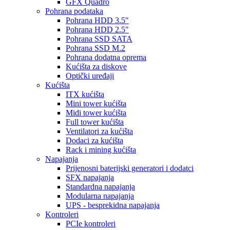
GFX Quadro
Pohrana podataka
Pohrana HDD 3.5"
Pohrana HDD 2.5"
Pohrana SSD SATA
Pohrana SSD M.2
Pohrana dodatna oprema
Kućišta za diskove
Optički uređaji
Kućišta
ITX kućišta
Mini tower kućišta
Midi tower kućišta
Full tower kućišta
Ventilatori za kućišta
Dodaci za kućišta
Rack i mining kućišta
Napajanja
Prijenosni baterijski generatori i dodatci
SFX napajanja
Standardna napajanja
Modularna napajanja
UPS - besprekidna napajanja
Kontroleri
PCIe kontroleri