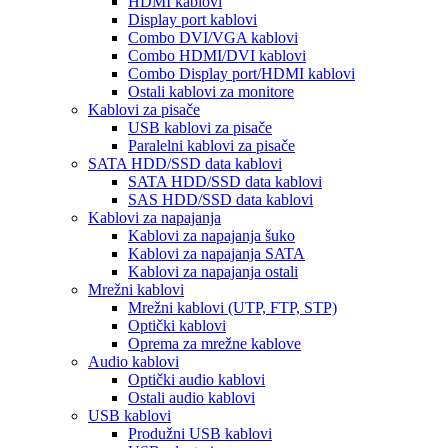
HDMI kablovi
Display port kablovi
Combo DVI/VGA kablovi
Combo HDMI/DVI kablovi
Combo Display port/HDMI kablovi
Ostali kablovi za monitore
Kablovi za pisače
USB kablovi za pisače
Paralelni kablovi za pisače
SATA HDD/SSD data kablovi
SATA HDD/SSD data kablovi
SAS HDD/SSD data kablovi
Kablovi za napajanja
Kablovi za napajanja šuko
Kablovi za napajanja SATA
Kablovi za napajanja ostali
Mrežni kablovi
Mrežni kablovi (UTP, FTP, STP)
Optički kablovi
Oprema za mrežne kablove
Audio kablovi
Optički audio kablovi
Ostali audio kablovi
USB kablovi
Produžni USB kablovi