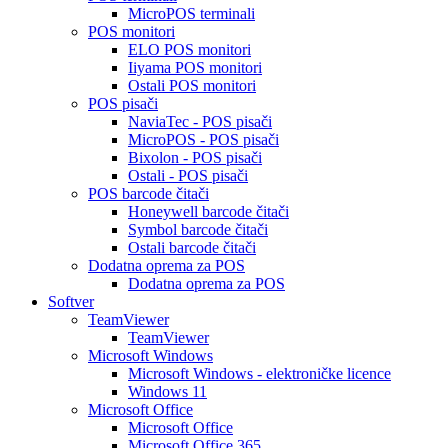
MicroPOS terminali
POS monitori
ELO POS monitori
Iiyama POS monitori
Ostali POS monitori
POS pisači
NaviaTec - POS pisači
MicroPOS - POS pisači
Bixolon - POS pisači
Ostali - POS pisači
POS barcode čitači
Honeywell barcode čitači
Symbol barcode čitači
Ostali barcode čitači
Dodatna oprema za POS
Dodatna oprema za POS
Softver
TeamViewer
TeamViewer
Microsoft Windows
Microsoft Windows - elektroničke licence
Windows 11
Microsoft Office
Microsoft Office
Microsoft Office 365