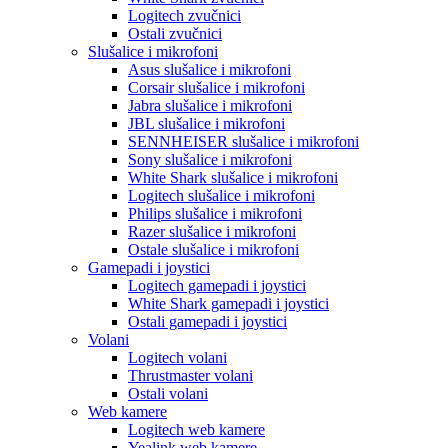
Logitech zvučnici
Ostali zvučnici
Slušalice i mikrofoni
Asus slušalice i mikrofoni
Corsair slušalice i mikrofoni
Jabra slušalice i mikrofoni
JBL slušalice i mikrofoni
SENNHEISER slušalice i mikrofoni
Sony slušalice i mikrofoni
White Shark slušalice i mikrofoni
Logitech slušalice i mikrofoni
Philips slušalice i mikrofoni
Razer slušalice i mikrofoni
Ostale slušalice i mikrofoni
Gamepadi i joystici
Logitech gamepadi i joystici
White Shark gamepadi i joystici
Ostali gamepadi i joystici
Volani
Logitech volani
Thrustmaster volani
Ostali volani
Web kamere
Logitech web kamere
Yealink web kamere