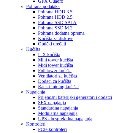
GFX Quadro
Pohrana podataka
Pohrana HDD 3.5"
Pohrana HDD 2.5"
Pohrana SSD SATA
Pohrana SSD M.2
Pohrana dodatna oprema
Kućišta za diskove
Optički uređaji
Kućišta
ITX kućišta
Mini tower kućišta
Midi tower kućišta
Full tower kućišta
Ventilatori za kućišta
Dodaci za kućišta
Rack i mining kućišta
Napajanja
Prijenosni baterijski generatori i dodatci
SFX napajanja
Standardna napajanja
Modularna napajanja
UPS - besprekidna napajanja
Kontroleri
PCIe kontroleri