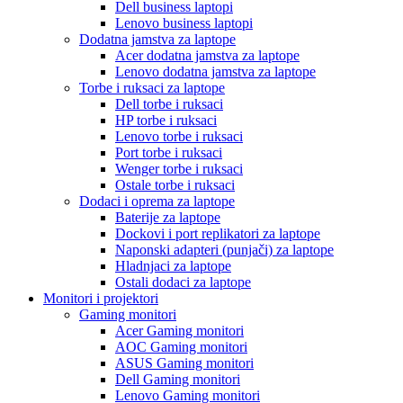
Dell business laptopi
Lenovo business laptopi
Dodatna jamstva za laptope
Acer dodatna jamstva za laptope
Lenovo dodatna jamstva za laptope
Torbe i ruksaci za laptope
Dell torbe i ruksaci
HP torbe i ruksaci
Lenovo torbe i ruksaci
Port torbe i ruksaci
Wenger torbe i ruksaci
Ostale torbe i ruksaci
Dodaci i oprema za laptope
Baterije za laptope
Dockovi i port replikatori za laptope
Naponski adapteri (punjači) za laptope
Hladnjaci za laptope
Ostali dodaci za laptope
Monitori i projektori
Gaming monitori
Acer Gaming monitori
AOC Gaming monitori
ASUS Gaming monitori
Dell Gaming monitori
Lenovo Gaming monitori