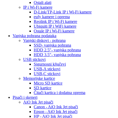
Ostali alati
IP i Wi-Fi kamere
D-Link/TP-Link IP i Wi-Fi kamere
eufy kamere i oprema
Reolink IP i Wi-Fi kamere
Ubiquiti IP i WiFi kamere
Ostale IP i Wi-Fi kamere
Vanjska pohrana podataka
Vanjski diskovi - pohrana
SSD- vanjska pohrana
HDD 2.5"- vanjska pohrana
HDD 3.5"- vanjska pohrana
USB stickovi
Sigurnosni ključevi
USB-A stickovi
USB-C stickovi
Memorijske kartice
Micro SD kartice
SD kartice
Čitači kartica i dodatna oprema
Pisači i skeneri
AiO Ink Jet pisači
Canon - AiO Ink Jet pisači
Epson - AiO Ink Jet pisači
HP - AiO Ink Jet pisači