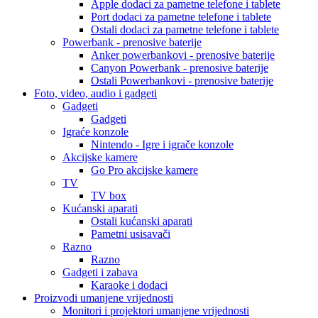
Apple dodaci za pametne telefone i tablete
Port dodaci za pametne telefone i tablete
Ostali dodaci za pametne telefone i tablete
Powerbank - prenosive baterije
Anker powerbankovi - prenosive baterije
Canyon Powerbank - prenosive baterije
Ostali Powerbankovi - prenosive baterije
Foto, video, audio i gadgeti
Gadgeti
Gadgeti
Igraće konzole
Nintendo - Igre i igrače konzole
Akcijske kamere
Go Pro akcijske kamere
TV
TV box
Kućanski aparati
Ostali kućanski aparati
Pametni usisavači
Razno
Razno
Gadgeti i zabava
Karaoke i dodaci
Proizvodi umanjene vrijednosti
Monitori i projektori umanjene vrijednosti