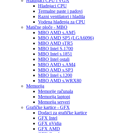
Hladnjaci CPU i VGA
Hladnjaci CPU
Termalne paste i padovi
Razni ventilatori i hladila
Vodena hlađenja za CPU
Matične ploče - MBO
MBO AMD s.AM5
MBO AMD SP5 (LGA6096)
MBO AMD sTR5
MBO Intel S.1700
MBO Intel s.1851
MBO Intel ostali
MBO AMD s.AM4
MBO AMD s.SP3
MBO Intel s.1200
MBO AMD s.WRX80
Memorija
Memorije računala
Memorija laptopi
Memorija serveri
Grafičke kartice - GFX
Dodaci za grafičke kartice
GFX Intel
GFX nVidia
GFX AMD