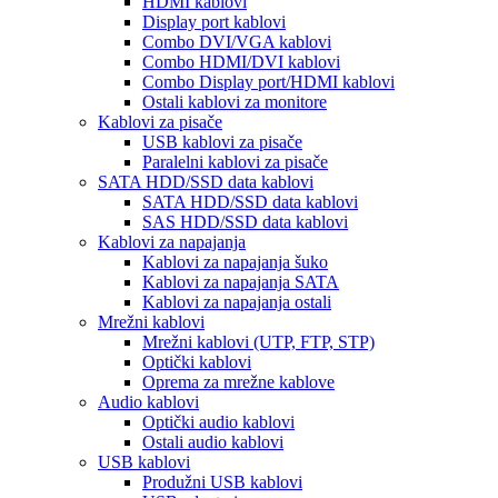
HDMI kablovi
Display port kablovi
Combo DVI/VGA kablovi
Combo HDMI/DVI kablovi
Combo Display port/HDMI kablovi
Ostali kablovi za monitore
Kablovi za pisače
USB kablovi za pisače
Paralelni kablovi za pisače
SATA HDD/SSD data kablovi
SATA HDD/SSD data kablovi
SAS HDD/SSD data kablovi
Kablovi za napajanja
Kablovi za napajanja šuko
Kablovi za napajanja SATA
Kablovi za napajanja ostali
Mrežni kablovi
Mrežni kablovi (UTP, FTP, STP)
Optički kablovi
Oprema za mrežne kablove
Audio kablovi
Optički audio kablovi
Ostali audio kablovi
USB kablovi
Produžni USB kablovi