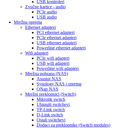
USB kontroleri
Zvučne kartice - audio
PCIe audio
USB audio
Mrežna oprema
Ethernet adapteri
PCI ethernet adapteri
PCIe ethernet adapteri
USB ethernet adapteri
Powerline ethernet adapteri
Wifi adapteri
PCIe wifi adapteri
USB wifi adapteri
Powerline wifi adapteri
Mrežna pohrana (NAS)
Asustor NAS
Synology NAS i oprema
QNap NAS
Mrežni preklopnici (Switch)
Mikrotik switch
Ubiquiti switchevi
TP-Link switch
D-Link switch
Ostali switchevi
Dodaci za preklopnike (Switch modules)