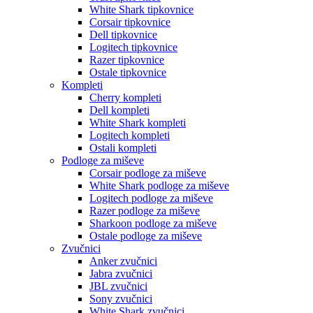
White Shark tipkovnice
Corsair tipkovnice
Dell tipkovnice
Logitech tipkovnice
Razer tipkovnice
Ostale tipkovnice
Kompleti
Cherry kompleti
Dell kompleti
White Shark kompleti
Logitech kompleti
Ostali kompleti
Podloge za miševe
Corsair podloge za miševe
White Shark podloge za miševe
Logitech podloge za miševe
Razer podloge za miševe
Sharkoon podloge za miševe
Ostale podloge za miševe
Zvučnici
Anker zvučnici
Jabra zvučnici
JBL zvučnici
Sony zvučnici
White Shark zvučnici