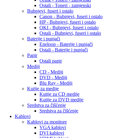
Ostali - Toneri - zamjenski
Bubnjevi, fuseri i ostalo
Canon - Bubnjevi, fuseri i ostalo
HP - Bubnjevi, fuseri i ostalo
OKI - Bubnjevi, fuseri i ostalo
Ostali - Bubnjevi, fuseri i ostalo
Baterije i punjači
Eneloop - Baterije i punjači
Ostali - Baterije i punjači
Papir
Ostali papir
Mediji
CD - Mediji
DVD - Mediji
Blu Ray - Mediji
Kutije za medije
Kutije za CD medije
Kutije za DVD medije
Sredstva za čišćenje
Sredstva za čišćenje
Kablovi
Kablovi za monitore
VGA kablovi
DVI kablovi