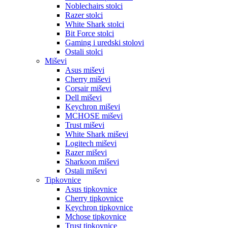
Noblechairs stolci
Razer stolci
White Shark stolci
Bit Force stolci
Gaming i uredski stolovi
Ostali stolci
Miševi
Asus miševi
Cherry miševi
Corsair miševi
Dell miševi
Keychron miševi
MCHOSE miševi
Trust miševi
White Shark miševi
Logitech miševi
Razer miševi
Sharkoon miševi
Ostali miševi
Tipkovnice
Asus tipkovnice
Cherry tipkovnice
Keychron tipkovnice
Mchose tipkovnice
Trust tipkovnice