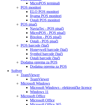
MicroPOS terminali
POS monitori
ELO POS monitori
Iiyama POS monitori
Ostali POS monitori
POS pisači
NaviaTec - POS pisači
MicroPOS - POS pisači
Bixolon - POS pisači
Ostali - POS pisači
POS barcode čitači
Honeywell barcode čitači
Symbol barcode čitači
Ostali barcode čitači
Dodatna oprema za POS
Dodatna oprema za POS
Softver
TeamViewer
TeamViewer
Microsoft Windows
Microsoft Windows - elektroničke licence
Windows 11
Microsoft Office
Microsoft Office
Microsoft Office 365