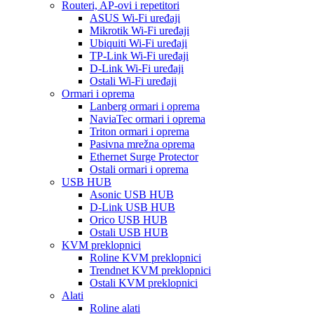
Routeri, AP-ovi i repetitori
ASUS Wi-Fi uređaji
Mikrotik Wi-Fi uređaji
Ubiquiti Wi-Fi uređaji
TP-Link Wi-Fi uređaji
D-Link Wi-Fi uređaji
Ostali Wi-Fi uređaji
Ormari i oprema
Lanberg ormari i oprema
NaviaTec ormari i oprema
Triton ormari i oprema
Pasivna mrežna oprema
Ethernet Surge Protector
Ostali ormari i oprema
USB HUB
Asonic USB HUB
D-Link USB HUB
Orico USB HUB
Ostali USB HUB
KVM preklopnici
Roline KVM preklopnici
Trendnet KVM preklopnici
Ostali KVM preklopnici
Alati
Roline alati