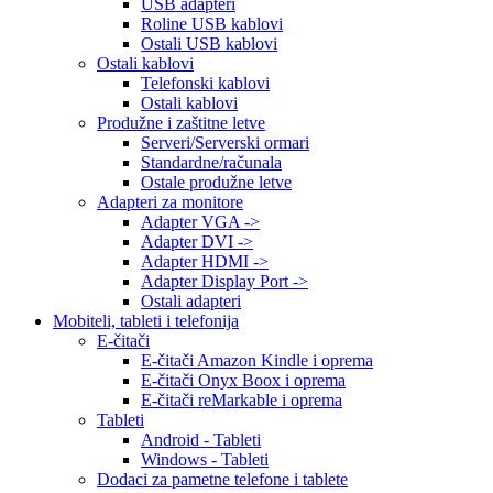
USB adapteri
Roline USB kablovi
Ostali USB kablovi
Ostali kablovi
Telefonski kablovi
Ostali kablovi
Produžne i zaštitne letve
Serveri/Serverski ormari
Standardne/računala
Ostale produžne letve
Adapteri za monitore
Adapter VGA ->
Adapter DVI ->
Adapter HDMI ->
Adapter Display Port ->
Ostali adapteri
Mobiteli, tableti i telefonija
E-čitači
E-čitači Amazon Kindle i oprema
E-čitači Onyx Boox i oprema
E-čitači reMarkable i oprema
Tableti
Android - Tableti
Windows - Tableti
Dodaci za pametne telefone i tablete