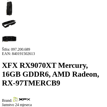
Šifra:
097.200.689
EAN:
840191502613
XFX RX9070XT Mercury,
16GB GDDR6, AMD Radeon,
RX-97TMERCB9
Brand:
Jamstvo 24 mjeseca