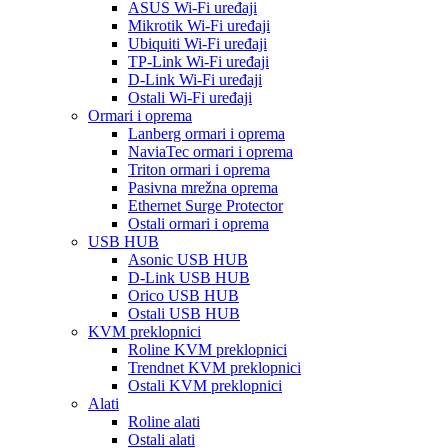
ASUS Wi-Fi uređaji
Mikrotik Wi-Fi uređaji
Ubiquiti Wi-Fi uređaji
TP-Link Wi-Fi uređaji
D-Link Wi-Fi uređaji
Ostali Wi-Fi uređaji
Ormari i oprema
Lanberg ormari i oprema
NaviaTec ormari i oprema
Triton ormari i oprema
Pasivna mrežna oprema
Ethernet Surge Protector
Ostali ormari i oprema
USB HUB
Asonic USB HUB
D-Link USB HUB
Orico USB HUB
Ostali USB HUB
KVM preklopnici
Roline KVM preklopnici
Trendnet KVM preklopnici
Ostali KVM preklopnici
Alati
Roline alati
Ostali alati