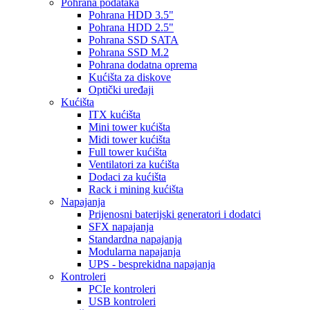
Pohrana podataka
Pohrana HDD 3.5"
Pohrana HDD 2.5"
Pohrana SSD SATA
Pohrana SSD M.2
Pohrana dodatna oprema
Kućišta za diskove
Optički uređaji
Kućišta
ITX kućišta
Mini tower kućišta
Midi tower kućišta
Full tower kućišta
Ventilatori za kućišta
Dodaci za kućišta
Rack i mining kućišta
Napajanja
Prijenosni baterijski generatori i dodatci
SFX napajanja
Standardna napajanja
Modularna napajanja
UPS - besprekidna napajanja
Kontroleri
PCIe kontroleri
USB kontroleri