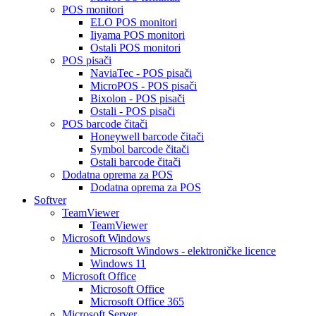
POS monitori
ELO POS monitori
Iiyama POS monitori
Ostali POS monitori
POS pisači
NaviaTec - POS pisači
MicroPOS - POS pisači
Bixolon - POS pisači
Ostali - POS pisači
POS barcode čitači
Honeywell barcode čitači
Symbol barcode čitači
Ostali barcode čitači
Dodatna oprema za POS
Dodatna oprema za POS
Softver
TeamViewer
TeamViewer
Microsoft Windows
Microsoft Windows - elektroničke licence
Windows 11
Microsoft Office
Microsoft Office
Microsoft Office 365
Microsoft Server