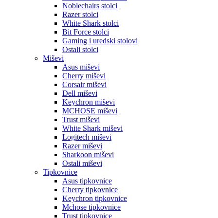
Noblechairs stolci
Razer stolci
White Shark stolci
Bit Force stolci
Gaming i uredski stolovi
Ostali stolci
Miševi
Asus miševi
Cherry miševi
Corsair miševi
Dell miševi
Keychron miševi
MCHOSE miševi
Trust miševi
White Shark miševi
Logitech miševi
Razer miševi
Sharkoon miševi
Ostali miševi
Tipkovnice
Asus tipkovnice
Cherry tipkovnice
Keychron tipkovnice
Mchose tipkovnice
Trust tipkovnice