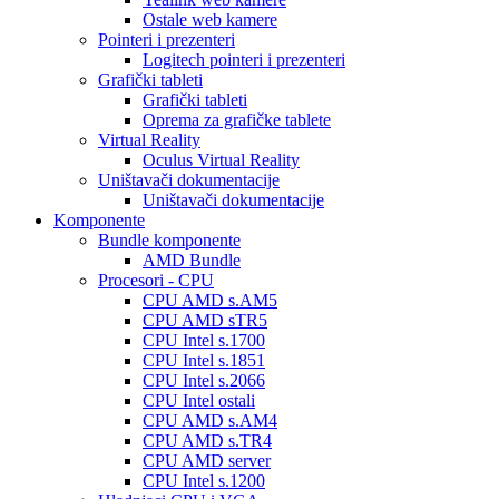
Ostale web kamere
Pointeri i prezenteri
Logitech pointeri i prezenteri
Grafički tableti
Grafički tableti
Oprema za grafičke tablete
Virtual Reality
Oculus Virtual Reality
Uništavači dokumentacije
Uništavači dokumentacije
Komponente
Bundle komponente
AMD Bundle
Procesori - CPU
CPU AMD s.AM5
CPU AMD sTR5
CPU Intel s.1700
CPU Intel s.1851
CPU Intel s.2066
CPU Intel ostali
CPU AMD s.AM4
CPU AMD s.TR4
CPU AMD server
CPU Intel s.1200