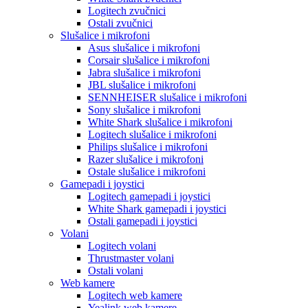
Logitech zvučnici
Ostali zvučnici
Slušalice i mikrofoni
Asus slušalice i mikrofoni
Corsair slušalice i mikrofoni
Jabra slušalice i mikrofoni
JBL slušalice i mikrofoni
SENNHEISER slušalice i mikrofoni
Sony slušalice i mikrofoni
White Shark slušalice i mikrofoni
Logitech slušalice i mikrofoni
Philips slušalice i mikrofoni
Razer slušalice i mikrofoni
Ostale slušalice i mikrofoni
Gamepadi i joystici
Logitech gamepadi i joystici
White Shark gamepadi i joystici
Ostali gamepadi i joystici
Volani
Logitech volani
Thrustmaster volani
Ostali volani
Web kamere
Logitech web kamere
Yealink web kamere