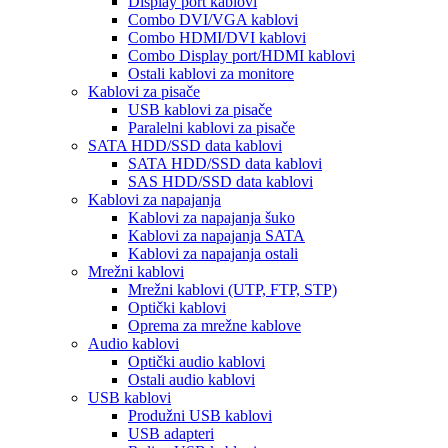
Display port kablovi
Combo DVI/VGA kablovi
Combo HDMI/DVI kablovi
Combo Display port/HDMI kablovi
Ostali kablovi za monitore
Kablovi za pisače
USB kablovi za pisače
Paralelni kablovi za pisače
SATA HDD/SSD data kablovi
SATA HDD/SSD data kablovi
SAS HDD/SSD data kablovi
Kablovi za napajanja
Kablovi za napajanja šuko
Kablovi za napajanja SATA
Kablovi za napajanja ostali
Mrežni kablovi
Mrežni kablovi (UTP, FTP, STP)
Optički kablovi
Oprema za mrežne kablove
Audio kablovi
Optički audio kablovi
Ostali audio kablovi
USB kablovi
Produžni USB kablovi
USB adapteri