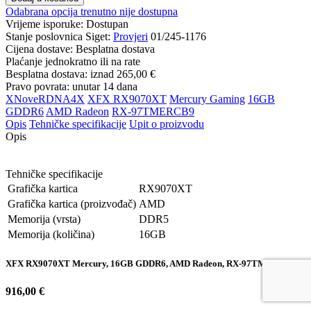
Odabrana opcija trenutno nije dostupna
Vrijeme isporuke:
Dostupan
Stanje poslovnica Siget:
Provjeri
01/245-1176
Cijena dostave:
Besplatna dostava
Plaćanje jednokratno ili na rate
Besplatna dostava: iznad
265,00 €
Pravo povrata: unutar 14 dana
XNoveRDNA4X
XFX RX9070XT
Mercury Gaming
16GB
GDDR6
AMD Radeon
RX-97TMERCB9
Opis
Tehničke specifikacije
Upit o proizvodu
Opis
Tehničke specifikacije
Grafička kartica
RX9070XT
Grafička kartica (proizvođač)
AMD
Memorija (vrsta)
DDR5
Memorija (količina)
16GB
XFX RX9070XT Mercury, 16GB GDDR6, AMD Radeon, RX-97TMERCB9
916,00 €