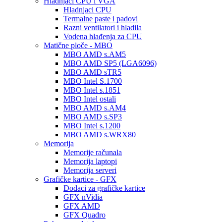
Hladnjaci CPU i VGA
Hladnjaci CPU
Termalne paste i padovi
Razni ventilatori i hladila
Vodena hlađenja za CPU
Matične ploče - MBO
MBO AMD s.AM5
MBO AMD SP5 (LGA6096)
MBO AMD sTR5
MBO Intel S.1700
MBO Intel s.1851
MBO Intel ostali
MBO AMD s.AM4
MBO AMD s.SP3
MBO Intel s.1200
MBO AMD s.WRX80
Memorija
Memorije računala
Memorija laptopi
Memorija serveri
Grafičke kartice - GFX
Dodaci za grafičke kartice
GFX nVidia
GFX AMD
GFX Quadro