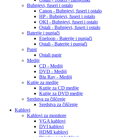
Bubnjevi, fuseri i ostalo
Canon - Bubnjevi, fuseri i ostalo
HP - Bubnjevi, fuseri i ostalo
OKI - Bubnjevi, fuseri i ostalo
Ostali - Bubnjevi, fuseri i ostalo
Baterije i punjači
Eneloop - Baterije i punjači
Ostali - Baterije i punjači
Papir
Ostali papir
Mediji
CD - Mediji
DVD - Mediji
Blu Ray - Mediji
Kutije za medije
Kutije za CD medije
Kutije za DVD medije
Sredstva za čišćenje
Sredstva za čišćenje
Kablovi
Kablovi za monitore
VGA kablovi
DVI kablovi
HDMI kablovi