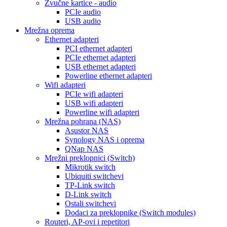
Zvučne kartice - audio
PCIe audio
USB audio
Mrežna oprema
Ethernet adapteri
PCI ethernet adapteri
PCIe ethernet adapteri
USB ethernet adapteri
Powerline ethernet adapteri
Wifi adapteri
PCIe wifi adapteri
USB wifi adapteri
Powerline wifi adapteri
Mrežna pohrana (NAS)
Asustor NAS
Synology NAS i oprema
QNap NAS
Mrežni preklopnici (Switch)
Mikrotik switch
Ubiquiti switchevi
TP-Link switch
D-Link switch
Ostali switchevi
Dodaci za preklopnike (Switch modules)
Routeri, AP-ovi i repetitori