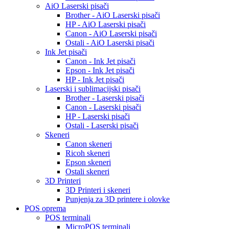
AiO Laserski pisači
Brother - AiO Laserski pisači
HP - AiO Laserski pisači
Canon - AiO Laserski pisači
Ostali - AiO Laserski pisači
Ink Jet pisači
Canon - Ink Jet pisači
Epson - Ink Jet pisači
HP - Ink Jet pisači
Laserski i sublimacijski pisači
Brother - Laserski pisači
Canon - Laserski pisači
HP - Laserski pisači
Ostali - Laserski pisači
Skeneri
Canon skeneri
Ricoh skeneri
Epson skeneri
Ostali skeneri
3D Printeri
3D Printeri i skeneri
Punjenja za 3D printere i olovke
POS oprema
POS terminali
MicroPOS terminali