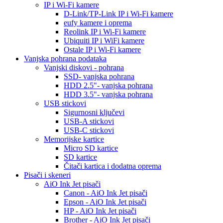
IP i Wi-Fi kamere
D-Link/TP-Link IP i Wi-Fi kamere
eufy kamere i oprema
Reolink IP i Wi-Fi kamere
Ubiquiti IP i WiFi kamere
Ostale IP i Wi-Fi kamere
Vanjska pohrana podataka
Vanjski diskovi - pohrana
SSD- vanjska pohrana
HDD 2.5"- vanjska pohrana
HDD 3.5"- vanjska pohrana
USB stickovi
Sigurnosni ključevi
USB-A stickovi
USB-C stickovi
Memorijske kartice
Micro SD kartice
SD kartice
Čitači kartica i dodatna oprema
Pisači i skeneri
AiO Ink Jet pisači
Canon - AiO Ink Jet pisači
Epson - AiO Ink Jet pisači
HP - AiO Ink Jet pisači
Brother - AiO Ink Jet pisači