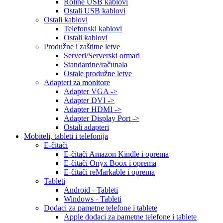
Roline USB kablovi
Ostali USB kablovi
Ostali kablovi
Telefonski kablovi
Ostali kablovi
Produžne i zaštitne letve
Serveri/Serverski ormari
Standardne/računala
Ostale produžne letve
Adapteri za monitore
Adapter VGA ->
Adapter DVI ->
Adapter HDMI ->
Adapter Display Port ->
Ostali adapteri
Mobiteli, tableti i telefonija
E-čitači
E-čitači Amazon Kindle i oprema
E-čitači Onyx Boox i oprema
E-čitači reMarkable i oprema
Tableti
Android - Tableti
Windows - Tableti
Dodaci za pametne telefone i tablete
Apple dodaci za pametne telefone i tablete