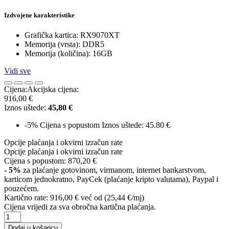
Izdvojene karakteristike
Grafička kartica: RX9070XT
Memorija (vrsta): DDR5
Memorija (količina): 16GB
Vidi sve
Cijena:
Akcijska cijena:
916,00 €
Iznos uštede:
45,80 €
-5%
Cijena s popustom
Iznos uštede: 45.80 €
Opcije plaćanja i okvirni izračun rate
Opcije plaćanja i okvirni izračun rate
Cijena s popustom:
870,20 €
- 5%
za plaćanje gotovinom, virmanom, internet bankarstvom,
karticom jednokratno, PayCek (plaćanje kripto valutama), Paypal i
pouzećem.
Kartično rate:
916,00 €
već od (25,44 €/mj)
Cijena vrijedi za sva obročna kartična plaćanja.
Dodaj u košaricu