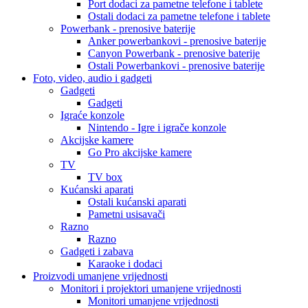
Port dodaci za pametne telefone i tablete
Ostali dodaci za pametne telefone i tablete
Powerbank - prenosive baterije
Anker powerbankovi - prenosive baterije
Canyon Powerbank - prenosive baterije
Ostali Powerbankovi - prenosive baterije
Foto, video, audio i gadgeti
Gadgeti
Gadgeti
Igraće konzole
Nintendo - Igre i igrače konzole
Akcijske kamere
Go Pro akcijske kamere
TV
TV box
Kućanski aparati
Ostali kućanski aparati
Pametni usisavači
Razno
Razno
Gadgeti i zabava
Karaoke i dodaci
Proizvodi umanjene vrijednosti
Monitori i projektori umanjene vrijednosti
Monitori umanjene vrijednosti