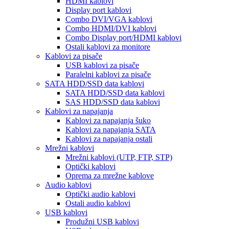
HDMI kablovi
Display port kablovi
Combo DVI/VGA kablovi
Combo HDMI/DVI kablovi
Combo Display port/HDMI kablovi
Ostali kablovi za monitore
Kablovi za pisače
USB kablovi za pisače
Paralelni kablovi za pisače
SATA HDD/SSD data kablovi
SATA HDD/SSD data kablovi
SAS HDD/SSD data kablovi
Kablovi za napajanja
Kablovi za napajanja šuko
Kablovi za napajanja SATA
Kablovi za napajanja ostali
Mrežni kablovi
Mrežni kablovi (UTP, FTP, STP)
Optički kablovi
Oprema za mrežne kablove
Audio kablovi
Optički audio kablovi
Ostali audio kablovi
USB kablovi
Produžni USB kablovi