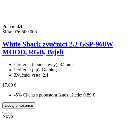
Po narudžbi
Šifra:
076.500.008
White Shark zvučnici 2.2 GSP-968W
MOOD, RGB, Bijeli
Periferija (connectivity): 3.5mm
Periferija (tip): Gaming
Zvučnici vrsta: 2.1
17,89 €
-5%
Cijena s popustom
Iznos uštede: 0.89 €
Dodaj u košaricu
Novo