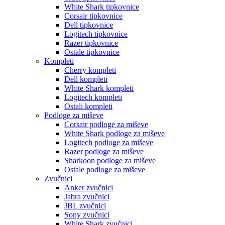
White Shark tipkovnice
Corsair tipkovnice
Dell tipkovnice
Logitech tipkovnice
Razer tipkovnice
Ostale tipkovnice
Kompleti
Cherry kompleti
Dell kompleti
White Shark kompleti
Logitech kompleti
Ostali kompleti
Podloge za miševe
Corsair podloge za miševe
White Shark podloge za miševe
Logitech podloge za miševe
Razer podloge za miševe
Sharkoon podloge za miševe
Ostale podloge za miševe
Zvučnici
Anker zvučnici
Jabra zvučnici
JBL zvučnici
Sony zvučnici
White Shark zvučnici