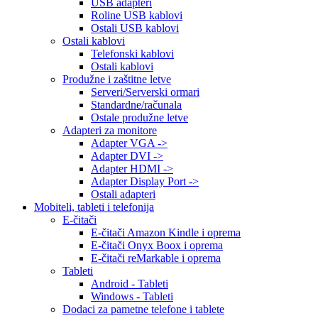
USB adapteri
Roline USB kablovi
Ostali USB kablovi
Ostali kablovi
Telefonski kablovi
Ostali kablovi
Produžne i zaštitne letve
Serveri/Serverski ormari
Standardne/računala
Ostale produžne letve
Adapteri za monitore
Adapter VGA ->
Adapter DVI ->
Adapter HDMI ->
Adapter Display Port ->
Ostali adapteri
Mobiteli, tableti i telefonija
E-čitači
E-čitači Amazon Kindle i oprema
E-čitači Onyx Boox i oprema
E-čitači reMarkable i oprema
Tableti
Android - Tableti
Windows - Tableti
Dodaci za pametne telefone i tablete