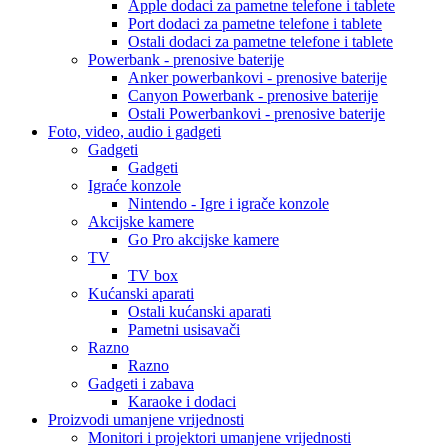
Apple dodaci za pametne telefone i tablete
Port dodaci za pametne telefone i tablete
Ostali dodaci za pametne telefone i tablete
Powerbank - prenosive baterije
Anker powerbankovi - prenosive baterije
Canyon Powerbank - prenosive baterije
Ostali Powerbankovi - prenosive baterije
Foto, video, audio i gadgeti
Gadgeti
Gadgeti
Igraće konzole
Nintendo - Igre i igrače konzole
Akcijske kamere
Go Pro akcijske kamere
TV
TV box
Kućanski aparati
Ostali kućanski aparati
Pametni usisavači
Razno
Razno
Gadgeti i zabava
Karaoke i dodaci
Proizvodi umanjene vrijednosti
Monitori i projektori umanjene vrijednosti