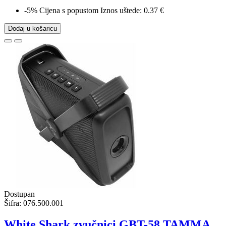
-5%
Cijena s popustom
Iznos uštede: 0.37 €
Dodaj u košaricu
Dostupan
Šifra:
076.500.001
White Shark zvučnici GBT-58 TAMMA,