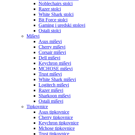
Noblechairs stolci
Razer stolci
White Shark stolci
Bit Force stolci
Gaming i uredski stolovi
Ostali stolci
Miševi
Asus miševi
Cherry miševi
Corsair miševi
Dell miševi
Keychron miševi
MCHOSE miševi
Trust miševi
White Shark miševi
Logitech miševi
Razer miševi
Sharkoon miševi
Ostali miševi
Tipkovnice
Asus tipkovnice
Cherry tipkovnice
Keychron tipkovnice
Mchose tipkovnice
Trust tipkovnice