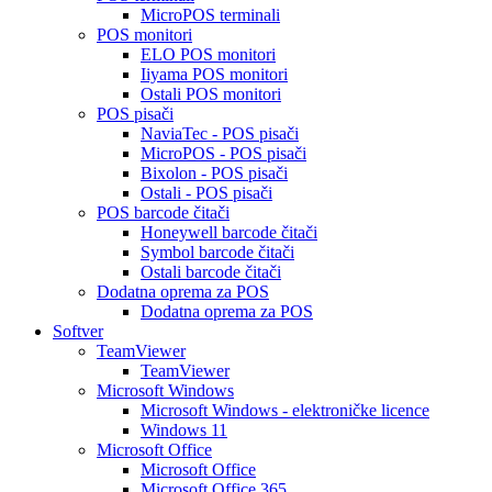
MicroPOS terminali
POS monitori
ELO POS monitori
Iiyama POS monitori
Ostali POS monitori
POS pisači
NaviaTec - POS pisači
MicroPOS - POS pisači
Bixolon - POS pisači
Ostali - POS pisači
POS barcode čitači
Honeywell barcode čitači
Symbol barcode čitači
Ostali barcode čitači
Dodatna oprema za POS
Dodatna oprema za POS
Softver
TeamViewer
TeamViewer
Microsoft Windows
Microsoft Windows - elektroničke licence
Windows 11
Microsoft Office
Microsoft Office
Microsoft Office 365