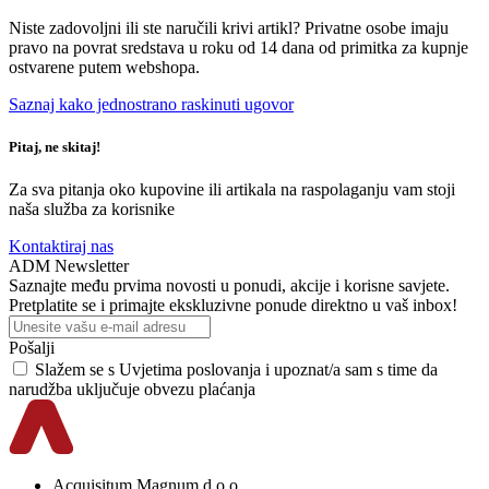
Niste zadovoljni ili ste naručili krivi artikl? Privatne osobe imaju
pravo na povrat sredstava u roku od 14 dana od primitka za kupnje
ostvarene putem webshopa.
Saznaj kako jednostrano raskinuti ugovor
Pitaj, ne skitaj!
Za sva pitanja oko kupovine ili artikala na raspolaganju vam stoji
naša služba za korisnike
Kontaktiraj nas
ADM Newsletter
Saznajte među prvima novosti u ponudi, akcije i korisne savjete.
Pretplatite se i primajte ekskluzivne ponude direktno u vaš inbox!
Pošalji
Slažem se s
Uvjetima poslovanja
i upoznat/a sam s time da
narudžba uključuje obvezu plaćanja
Acquisitum Magnum d.o.o.