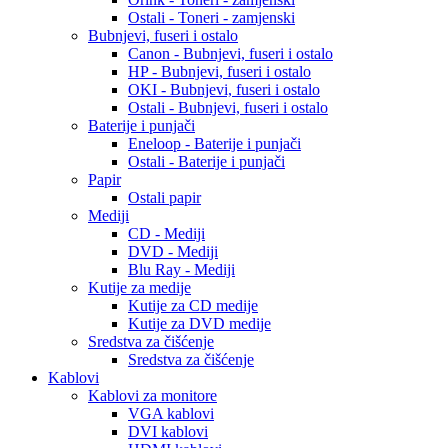
Ostali - Toneri - zamjenski
Bubnjevi, fuseri i ostalo
Canon - Bubnjevi, fuseri i ostalo
HP - Bubnjevi, fuseri i ostalo
OKI - Bubnjevi, fuseri i ostalo
Ostali - Bubnjevi, fuseri i ostalo
Baterije i punjači
Eneloop - Baterije i punjači
Ostali - Baterije i punjači
Papir
Ostali papir
Mediji
CD - Mediji
DVD - Mediji
Blu Ray - Mediji
Kutije za medije
Kutije za CD medije
Kutije za DVD medije
Sredstva za čišćenje
Sredstva za čišćenje
Kablovi
Kablovi za monitore
VGA kablovi
DVI kablovi