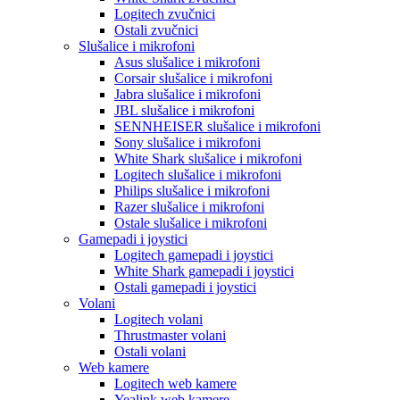
Logitech zvučnici
Ostali zvučnici
Slušalice i mikrofoni
Asus slušalice i mikrofoni
Corsair slušalice i mikrofoni
Jabra slušalice i mikrofoni
JBL slušalice i mikrofoni
SENNHEISER slušalice i mikrofoni
Sony slušalice i mikrofoni
White Shark slušalice i mikrofoni
Logitech slušalice i mikrofoni
Philips slušalice i mikrofoni
Razer slušalice i mikrofoni
Ostale slušalice i mikrofoni
Gamepadi i joystici
Logitech gamepadi i joystici
White Shark gamepadi i joystici
Ostali gamepadi i joystici
Volani
Logitech volani
Thrustmaster volani
Ostali volani
Web kamere
Logitech web kamere
Yealink web kamere