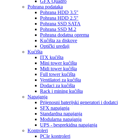
GFX Quadro
Pohrana podataka
Pohrana HDD 3.5"
Pohrana HDD 2.5"
Pohrana SSD SATA
Pohrana SSD M.2
Pohrana dodatna oprema
Kućišta za diskove
Optički uređaji
Kućišta
ITX kućišta
Mini tower kućišta
Midi tower kućišta
Full tower kućišta
Ventilatori za kućišta
Dodaci za kućišta
Rack i mining kućišta
Napajanja
Prijenosni baterijski generatori i dodatci
SFX napajanja
Standardna napajanja
Modularna napajanja
UPS - besprekidna napajanja
Kontroleri
PCIe kontroleri