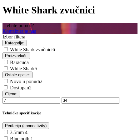
White Shark zvučnici
Trebate pomoć?
Kontaktirajte nas
Izbor filtera
Kategorije:
White Shark zvučnici
6
Proizvođači:
Baracuda
1
White Shark
5
Ostale opcije:
Novo u ponudi
2
Dostupan
2
Cijena:
Tehničke specifikacije
Periferija (connectivity)
3.5mm
4
Bluetooth
1