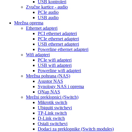
USB kontroleri
Zvučne kartice - audio
PCIe audio
USB audio
Mrežna oprema
Ethernet adapteri
PCI ethernet adapteri
PCIe ethernet adapteri
USB ethernet adapteri
Powerline ethernet adapteri
Wifi adapteri
PCIe wifi adapteri
USB wifi adapteri
Powerline wifi adapteri
Mrežna pohrana (NAS)
Asustor NAS
Synology NAS i oprema
QNap NAS
Mrežni preklopnici (Switch)
Mikrotik switch
Ubiquiti switchevi
TP-Link switch
D-Link switch
Ostali switchevi
Dodaci za preklopnike (Switch modules)