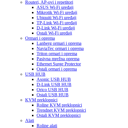
Routeri, AP-ovi i repetitori
ASUS Wi-Fi uređaji
Mikrotik Wi-Fi uređaji
Ubiquiti Wi-Fi uređaji
TP-Link Wi-Fi uređaji
D-Link Wi-Fi uređaji
Ostali Wi-Fi uređaji
Ormari i oprema
Lanberg ormari i oprema
NaviaTec ormari i oprema
Triton ormari i oprema
Pasivna mrežna oprema
Ethernet Surge Protector
Ostali ormari i oprema
USB HUB
Asonic USB HUB
D-Link USB HUB
Orico USB HUB
Ostali USB HUB
KVM preklopnici
Roline KVM preklopnici
Trendnet KVM preklopnici
Ostali KVM preklopnici
Alati
Roline alati