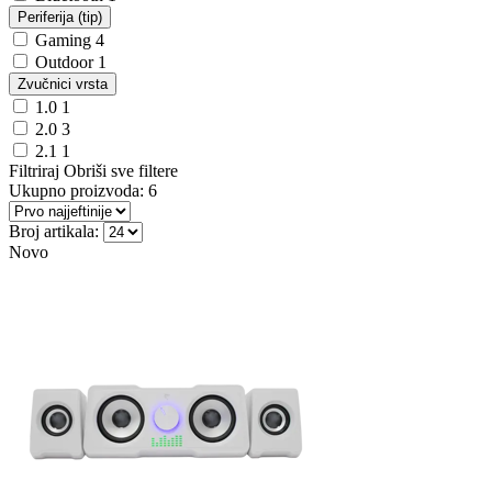
Periferija (tip)
Gaming
4
Outdoor
1
Zvučnici vrsta
1.0
1
2.0
3
2.1
1
Filtriraj
Obriši sve filtere
Ukupno proizvoda:
6
Broj artikala:
Novo