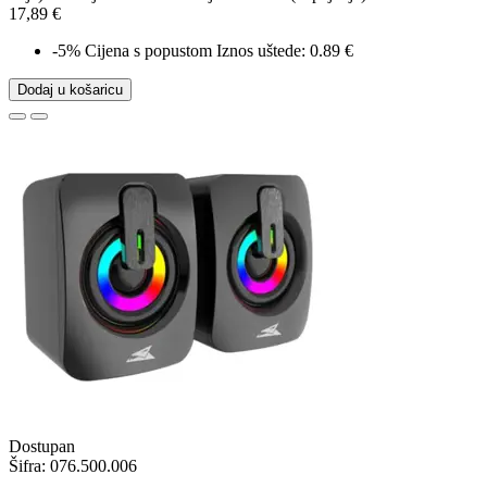
17,89 €
-5%
Cijena s popustom
Iznos uštede: 0.89 €
Dodaj u košaricu
Dostupan
Šifra:
076.500.006