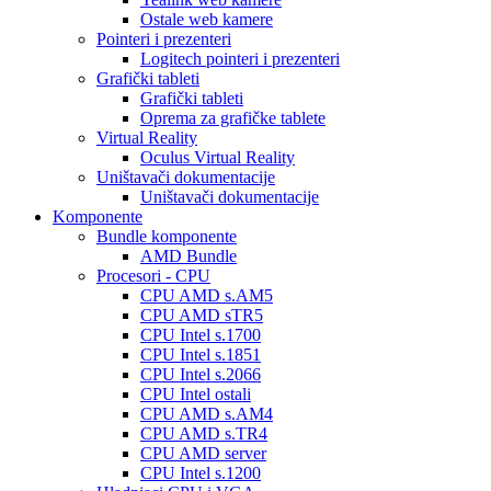
Ostale web kamere
Pointeri i prezenteri
Logitech pointeri i prezenteri
Grafički tableti
Grafički tableti
Oprema za grafičke tablete
Virtual Reality
Oculus Virtual Reality
Uništavači dokumentacije
Uništavači dokumentacije
Komponente
Bundle komponente
AMD Bundle
Procesori - CPU
CPU AMD s.AM5
CPU AMD sTR5
CPU Intel s.1700
CPU Intel s.1851
CPU Intel s.2066
CPU Intel ostali
CPU AMD s.AM4
CPU AMD s.TR4
CPU AMD server
CPU Intel s.1200