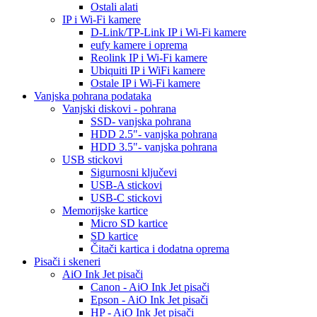
Ostali alati
IP i Wi-Fi kamere
D-Link/TP-Link IP i Wi-Fi kamere
eufy kamere i oprema
Reolink IP i Wi-Fi kamere
Ubiquiti IP i WiFi kamere
Ostale IP i Wi-Fi kamere
Vanjska pohrana podataka
Vanjski diskovi - pohrana
SSD- vanjska pohrana
HDD 2.5"- vanjska pohrana
HDD 3.5"- vanjska pohrana
USB stickovi
Sigurnosni ključevi
USB-A stickovi
USB-C stickovi
Memorijske kartice
Micro SD kartice
SD kartice
Čitači kartica i dodatna oprema
Pisači i skeneri
AiO Ink Jet pisači
Canon - AiO Ink Jet pisači
Epson - AiO Ink Jet pisači
HP - AiO Ink Jet pisači