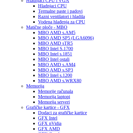
Hladnjaci CPU i VGA
Hladnjaci CPU
Termalne paste i padovi
Razni ventilatori i hladila
Vodena hlađenja za CPU
Matične ploče - MBO
MBO AMD s.AM5
MBO AMD SP5 (LGA6096)
MBO AMD sTR5
MBO Intel S.1700
MBO Intel s.1851
MBO Intel ostali
MBO AMD s.AM4
MBO AMD s.SP3
MBO Intel s.1200
MBO AMD s.WRX80
Memorija
Memorije računala
Memorija laptopi
Memorija serveri
Grafičke kartice - GFX
Dodaci za grafičke kartice
GFX Intel
GFX nVidia
GFX AMD