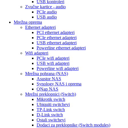
USB kontroleri
Zvučne kartice - audio
PCIe audio
USB audio
Mrežna oprema
Ethernet adapteri
PCI ethernet adapteri
PCIe ethernet adapteri
USB ethernet adapteri
Powerline ethernet adapteri
Wifi adapteri
PCIe wifi adapteri
USB wifi adapteri
Powerline wifi adapteri
Mrežna pohrana (NAS)
Asustor NAS
Synology NAS i oprema
QNap NAS
Mrežni preklopnici (Switch)
Mikrotik switch
Ubiquiti switchevi
TP-Link switch
D-Link switch
Ostali switchevi
Dodaci za preklopnike (Switch modules)