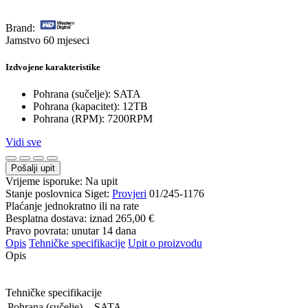
Brand:
Jamstvo 60 mjeseci
Izdvojene karakteristike
Pohrana (sučelje): SATA
Pohrana (kapacitet): 12TB
Pohrana (RPM): 7200RPM
Vidi sve
Pošalji upit
Vrijeme isporuke:
Na upit
Stanje poslovnica Siget:
Provjeri
01/245-1176
Plaćanje jednokratno ili na rate
Besplatna dostava: iznad
265,00 €
Pravo povrata: unutar 14 dana
Opis
Tehničke specifikacije
Upit o proizvodu
Opis
Tehničke specifikacije
Pohrana (sučelje)
SATA