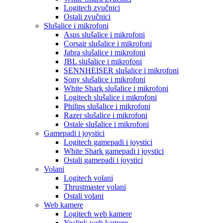
Logitech zvučnici
Ostali zvučnici
Slušalice i mikrofoni
Asus slušalice i mikrofoni
Corsair slušalice i mikrofoni
Jabra slušalice i mikrofoni
JBL slušalice i mikrofoni
SENNHEISER slušalice i mikrofoni
Sony slušalice i mikrofoni
White Shark slušalice i mikrofoni
Logitech slušalice i mikrofoni
Philips slušalice i mikrofoni
Razer slušalice i mikrofoni
Ostale slušalice i mikrofoni
Gamepadi i joystici
Logitech gamepadi i joystici
White Shark gamepadi i joystici
Ostali gamepadi i joystici
Volani
Logitech volani
Thrustmaster volani
Ostali volani
Web kamere
Logitech web kamere
Yealink web kamere