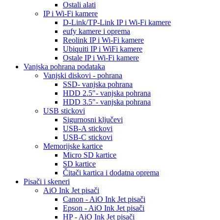
Ostali alati
IP i Wi-Fi kamere
D-Link/TP-Link IP i Wi-Fi kamere
eufy kamere i oprema
Reolink IP i Wi-Fi kamere
Ubiquiti IP i WiFi kamere
Ostale IP i Wi-Fi kamere
Vanjska pohrana podataka
Vanjski diskovi - pohrana
SSD- vanjska pohrana
HDD 2.5"- vanjska pohrana
HDD 3.5"- vanjska pohrana
USB stickovi
Sigurnosni ključevi
USB-A stickovi
USB-C stickovi
Memorijske kartice
Micro SD kartice
SD kartice
Čitači kartica i dodatna oprema
Pisači i skeneri
AiO Ink Jet pisači
Canon - AiO Ink Jet pisači
Epson - AiO Ink Jet pisači
HP - AiO Ink Jet pisači