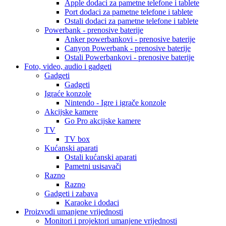
Apple dodaci za pametne telefone i tablete
Port dodaci za pametne telefone i tablete
Ostali dodaci za pametne telefone i tablete
Powerbank - prenosive baterije
Anker powerbankovi - prenosive baterije
Canyon Powerbank - prenosive baterije
Ostali Powerbankovi - prenosive baterije
Foto, video, audio i gadgeti
Gadgeti
Gadgeti
Igraće konzole
Nintendo - Igre i igrače konzole
Akcijske kamere
Go Pro akcijske kamere
TV
TV box
Kućanski aparati
Ostali kućanski aparati
Pametni usisavači
Razno
Razno
Gadgeti i zabava
Karaoke i dodaci
Proizvodi umanjene vrijednosti
Monitori i projektori umanjene vrijednosti