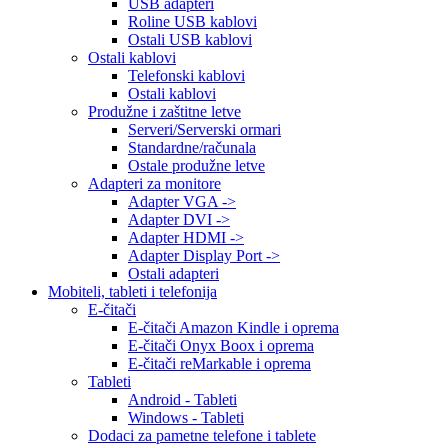
USB adapteri
Roline USB kablovi
Ostali USB kablovi
Ostali kablovi
Telefonski kablovi
Ostali kablovi
Produžne i zaštitne letve
Serveri/Serverski ormari
Standardne/računala
Ostale produžne letve
Adapteri za monitore
Adapter VGA ->
Adapter DVI ->
Adapter HDMI ->
Adapter Display Port ->
Ostali adapteri
Mobiteli, tableti i telefonija
E-čitači
E-čitači Amazon Kindle i oprema
E-čitači Onyx Boox i oprema
E-čitači reMarkable i oprema
Tableti
Android - Tableti
Windows - Tableti
Dodaci za pametne telefone i tablete