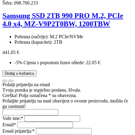
Šifra:
098.700.233
Samsung SSD 2TB 990 PRO M.2, PCIe
4.0 x4, MZ-V9P2T0BW, 1200TBW
Pohrana (sučelje): M.2 PCIe/NVMe
Pohrana (kapacitet): 2TB
441,05 €
-5%
Cijena s popustom
Iznos uštede: 22.05 €
Dodaj u košaricu
Pošalji prijatelju na email
Tvoja poruka je uspješno poslana. Hvala.
Greška! Polja označena * su obavezna.
Pošaljite prijatelju na mail obavijest o ovome proizvodu, možda će
ga zanimati!
Vaše ime:
*
Email
*
Email prijatelja:
*