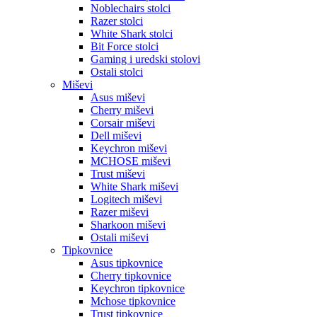
Noblechairs stolci
Razer stolci
White Shark stolci
Bit Force stolci
Gaming i uredski stolovi
Ostali stolci
Miševi
Asus miševi
Cherry miševi
Corsair miševi
Dell miševi
Keychron miševi
MCHOSE miševi
Trust miševi
White Shark miševi
Logitech miševi
Razer miševi
Sharkoon miševi
Ostali miševi
Tipkovnice
Asus tipkovnice
Cherry tipkovnice
Keychron tipkovnice
Mchose tipkovnice
Trust tipkovnice