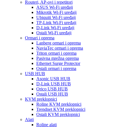
Routeri, AP-ovi i repetitori
ASUS Wi-Fi uređaji
Mikrotik Wi-Fi uređaji
Ubiquiti Wi-Fi uređaji
TP-Link Wi-Fi uređaji
D-Link Wi-Fi uređaji
Ostali Wi-Fi uređaji
Ormari i oprema
Lanberg ormari i oprema
NaviaTec ormari i oprema
Triton ormari i oprema
Pasivna mrežna oprema
Ethernet Surge Protector
Ostali ormari i oprema
USB HUB
Asonic USB HUB
D-Link USB HUB
Orico USB HUB
Ostali USB HUB
KVM preklopnici
Roline KVM preklopnici
Trendnet KVM preklopnici
Ostali KVM preklopnici
Alati
Roline alati