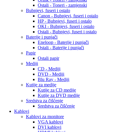
Ostali - Toneri - zamjenski
Bubnjevi, fuseri i ostalo
Canon - Bubnjevi, fuseri i ostalo
HP - Bubnjevi, fuseri i ostalo
OKI - Bubnjevi, fuseri i ostalo
Ostali - Bubnjevi, fuseri i ostalo
Baterije i punjači
Eneloop - Baterije i punjači
Ostali - Baterije i punjači
Papir
Ostali papir
Mediji
CD - Mediji
DVD - Mediji
Blu Ray - Mediji
Kutije za medije
Kutije za CD medije
Kutije za DVD medije
Sredstva za čišćenje
Sredstva za čišćenje
Kablovi
Kablovi za monitore
VGA kablovi
DVI kablovi