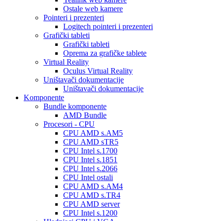
Ostale web kamere
Pointeri i prezenteri
Logitech pointeri i prezenteri
Grafički tableti
Grafički tableti
Oprema za grafičke tablete
Virtual Reality
Oculus Virtual Reality
Uništavači dokumentacije
Uništavači dokumentacije
Komponente
Bundle komponente
AMD Bundle
Procesori - CPU
CPU AMD s.AM5
CPU AMD sTR5
CPU Intel s.1700
CPU Intel s.1851
CPU Intel s.2066
CPU Intel ostali
CPU AMD s.AM4
CPU AMD s.TR4
CPU AMD server
CPU Intel s.1200