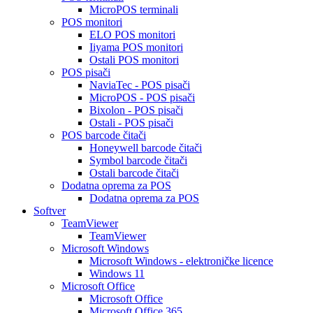
MicroPOS terminali
POS monitori
ELO POS monitori
Iiyama POS monitori
Ostali POS monitori
POS pisači
NaviaTec - POS pisači
MicroPOS - POS pisači
Bixolon - POS pisači
Ostali - POS pisači
POS barcode čitači
Honeywell barcode čitači
Symbol barcode čitači
Ostali barcode čitači
Dodatna oprema za POS
Dodatna oprema za POS
Softver
TeamViewer
TeamViewer
Microsoft Windows
Microsoft Windows - elektroničke licence
Windows 11
Microsoft Office
Microsoft Office
Microsoft Office 365