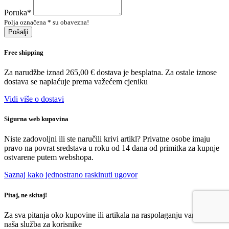
Poruka
*
Polja označena * su obavezna!
Pošalji
Free shipping
Za narudžbe iznad 265,00 € dostava je besplatna. Za ostale iznose
dostava se naplaćuje prema važećem cjeniku
Vidi više o dostavi
Sigurna web kupovina
Niste zadovoljni ili ste naručili krivi artikl? Privatne osobe imaju
pravo na povrat sredstava u roku od 14 dana od primitka za kupnje
ostvarene putem webshopa.
Saznaj kako jednostrano raskinuti ugovor
Pitaj, ne skitaj!
Za sva pitanja oko kupovine ili artikala na raspolaganju vam stoji
naša služba za korisnike