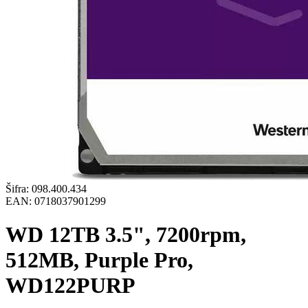
Šifra:
098.400.434
EAN:
0718037901299
WD 12TB 3.5", 7200rpm,
512MB, Purple Pro,
WD122PURP