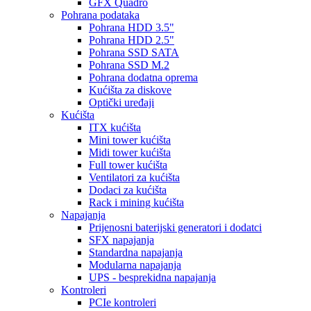
GFX Quadro
Pohrana podataka
Pohrana HDD 3.5"
Pohrana HDD 2.5"
Pohrana SSD SATA
Pohrana SSD M.2
Pohrana dodatna oprema
Kućišta za diskove
Optički uređaji
Kućišta
ITX kućišta
Mini tower kućišta
Midi tower kućišta
Full tower kućišta
Ventilatori za kućišta
Dodaci za kućišta
Rack i mining kućišta
Napajanja
Prijenosni baterijski generatori i dodatci
SFX napajanja
Standardna napajanja
Modularna napajanja
UPS - besprekidna napajanja
Kontroleri
PCIe kontroleri