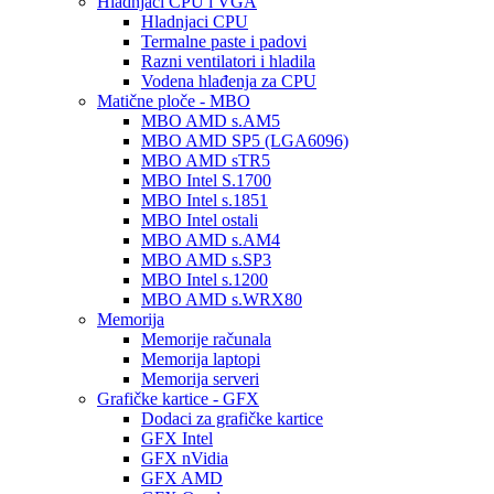
Hladnjaci CPU i VGA
Hladnjaci CPU
Termalne paste i padovi
Razni ventilatori i hladila
Vodena hlađenja za CPU
Matične ploče - MBO
MBO AMD s.AM5
MBO AMD SP5 (LGA6096)
MBO AMD sTR5
MBO Intel S.1700
MBO Intel s.1851
MBO Intel ostali
MBO AMD s.AM4
MBO AMD s.SP3
MBO Intel s.1200
MBO AMD s.WRX80
Memorija
Memorije računala
Memorija laptopi
Memorija serveri
Grafičke kartice - GFX
Dodaci za grafičke kartice
GFX Intel
GFX nVidia
GFX AMD