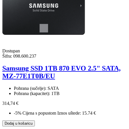
Dostupan
Šifra:
098.600.237
Samsung SSD 1TB 870 EVO 2.5" SATA,
MZ-77E1T0B/EU
Pohrana (sučelje): SATA
Pohrana (kapacitet): 1TB
314,74 €
-5%
Cijena s popustom
Iznos uštede: 15.74 €
Dodaj u košaricu