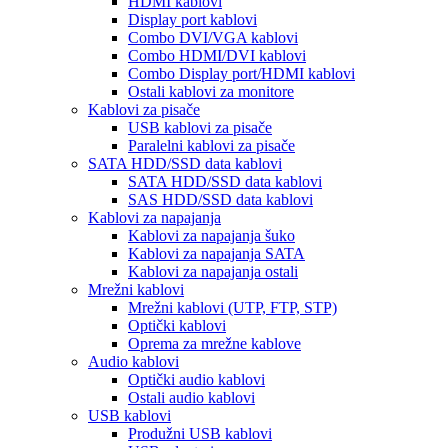
HDMI kablovi
Display port kablovi
Combo DVI/VGA kablovi
Combo HDMI/DVI kablovi
Combo Display port/HDMI kablovi
Ostali kablovi za monitore
Kablovi za pisače
USB kablovi za pisače
Paralelni kablovi za pisače
SATA HDD/SSD data kablovi
SATA HDD/SSD data kablovi
SAS HDD/SSD data kablovi
Kablovi za napajanja
Kablovi za napajanja šuko
Kablovi za napajanja SATA
Kablovi za napajanja ostali
Mrežni kablovi
Mrežni kablovi (UTP, FTP, STP)
Optički kablovi
Oprema za mrežne kablove
Audio kablovi
Optički audio kablovi
Ostali audio kablovi
USB kablovi
Produžni USB kablovi