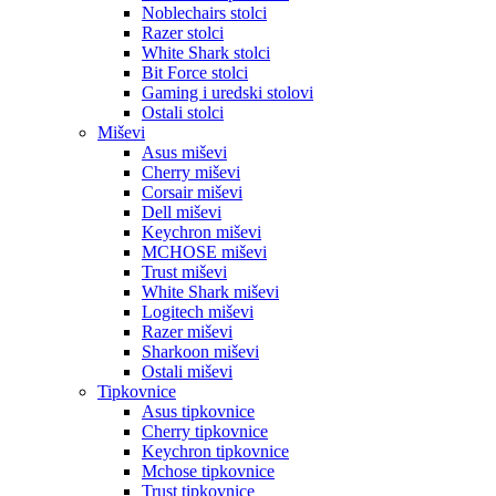
Noblechairs stolci
Razer stolci
White Shark stolci
Bit Force stolci
Gaming i uredski stolovi
Ostali stolci
Miševi
Asus miševi
Cherry miševi
Corsair miševi
Dell miševi
Keychron miševi
MCHOSE miševi
Trust miševi
White Shark miševi
Logitech miševi
Razer miševi
Sharkoon miševi
Ostali miševi
Tipkovnice
Asus tipkovnice
Cherry tipkovnice
Keychron tipkovnice
Mchose tipkovnice
Trust tipkovnice