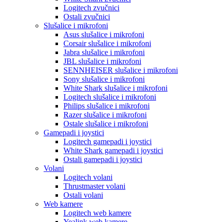
Logitech zvučnici
Ostali zvučnici
Slušalice i mikrofoni
Asus slušalice i mikrofoni
Corsair slušalice i mikrofoni
Jabra slušalice i mikrofoni
JBL slušalice i mikrofoni
SENNHEISER slušalice i mikrofoni
Sony slušalice i mikrofoni
White Shark slušalice i mikrofoni
Logitech slušalice i mikrofoni
Philips slušalice i mikrofoni
Razer slušalice i mikrofoni
Ostale slušalice i mikrofoni
Gamepadi i joystici
Logitech gamepadi i joystici
White Shark gamepadi i joystici
Ostali gamepadi i joystici
Volani
Logitech volani
Thrustmaster volani
Ostali volani
Web kamere
Logitech web kamere
Yealink web kamere