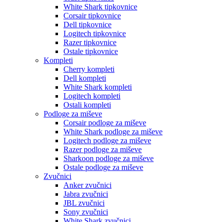
White Shark tipkovnice
Corsair tipkovnice
Dell tipkovnice
Logitech tipkovnice
Razer tipkovnice
Ostale tipkovnice
Kompleti
Cherry kompleti
Dell kompleti
White Shark kompleti
Logitech kompleti
Ostali kompleti
Podloge za miševe
Corsair podloge za miševe
White Shark podloge za miševe
Logitech podloge za miševe
Razer podloge za miševe
Sharkoon podloge za miševe
Ostale podloge za miševe
Zvučnici
Anker zvučnici
Jabra zvučnici
JBL zvučnici
Sony zvučnici
White Shark zvučnici