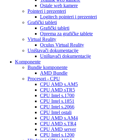
Ostale web kamere
Pointeri i prezenteri
Logitech pointeri i prezenteri
Grafički tableti
Grafički tableti
Oprema za grafičke tablete
Virtual Reality
Oculus Virtual Reality
Uništavači dokumentacije
Uništavači dokumentacije
Komponente
Bundle komponente
AMD Bundle
Procesori - CPU
CPU AMD s.AM5
CPU AMD sTR5
CPU Intel s.1700
CPU Intel s.1851
CPU Intel s.2066
CPU Intel ostali
CPU AMD s.AM4
CPU AMD s.TR4
CPU AMD server
CPU Intel s.1200