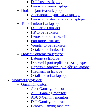
Dell business laptopi
Lenovo business laptopi
Dodatna jamstva za laptope
Acer dodatna jamstva za laptope
Lenovo dodatna jamstva za laptope
Torbe i ruksaci za laptope
Dell torbe i ruksaci
HP torbe i ruksaci
Lenovo torbe i ruksaci
Port torbe i ruksaci
Wenger torbe i ruksaci
Ostale torbe i ruksaci
Dodaci i oprema za laptope
Baterije za laptope
Dockovi i port replikatori za laptope
Naponski adapteri (punjači) za laptope
Hladnjaci za laptope
Ostali dodaci za laptope
Monitori i projektori
Gaming monitori
Acer Gaming monitori
AOC Gaming monitori
ASUS Gaming monitori
Dell Gaming monitori
Lenovo Gaming monitori