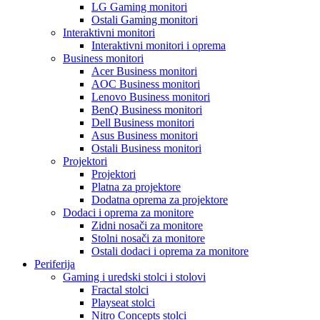
LG Gaming monitori
Ostali Gaming monitori
Interaktivni monitori
Interaktivni monitori i oprema
Business monitori
Acer Business monitori
AOC Business monitori
Lenovo Business monitori
BenQ Business monitori
Dell Business monitori
Asus Business monitori
Ostali Business monitori
Projektori
Projektori
Platna za projektore
Dodatna oprema za projektore
Dodaci i oprema za monitore
Zidni nosači za monitore
Stolni nosači za monitore
Ostali dodaci i oprema za monitore
Periferija
Gaming i uredski stolci i stolovi
Fractal stolci
Playseat stolci
Nitro Concepts stolci