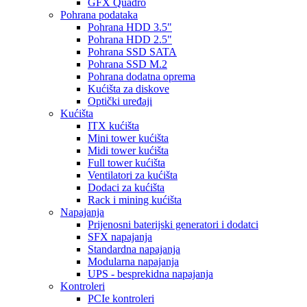
GFX Quadro
Pohrana podataka
Pohrana HDD 3.5"
Pohrana HDD 2.5"
Pohrana SSD SATA
Pohrana SSD M.2
Pohrana dodatna oprema
Kućišta za diskove
Optički uređaji
Kućišta
ITX kućišta
Mini tower kućišta
Midi tower kućišta
Full tower kućišta
Ventilatori za kućišta
Dodaci za kućišta
Rack i mining kućišta
Napajanja
Prijenosni baterijski generatori i dodatci
SFX napajanja
Standardna napajanja
Modularna napajanja
UPS - besprekidna napajanja
Kontroleri
PCIe kontroleri