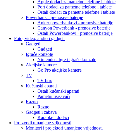
Apple dodaci za pametne telefone i tablete
Port dodaci za pametne telefone i tablete
Ostali dodaci za pametne telefone i tablete
Powerbank - prenosive baterije
Anker powerbankovi - prenosive baterije
Canyon Powerbank - prenosive baterije
Ostali Powerbankovi - prenosive baterije
Foto, video, audio i gadgeti
Gadgeti
Gadgeti
Igraće konzole
Nintendo - Igre i igrače konzole
Akcijske kamere
Go Pro akcijske kamere
TV
TV box
Kućanski aparati
Ostali kućanski aparati
Pametni usisavači
Razno
Razno
Gadgeti i zabava
Karaoke i dodaci
Proizvodi umanjene vrijednosti
Monitori i projektori umanjene vrijednosti