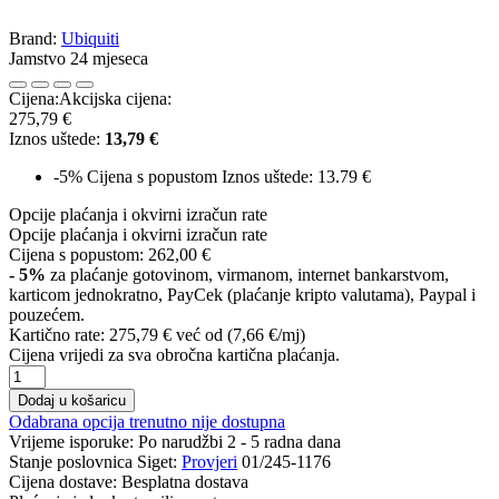
Brand:
Ubiquiti
Jamstvo 24 mjeseca
Cijena:
Akcijska cijena:
275,79 €
Iznos uštede:
13,79 €
-5%
Cijena s popustom
Iznos uštede: 13.79 €
Opcije plaćanja i okvirni izračun rate
Opcije plaćanja i okvirni izračun rate
Cijena s popustom:
262,00 €
- 5%
za plaćanje gotovinom, virmanom, internet bankarstvom,
karticom jednokratno, PayCek (plaćanje kripto valutama), Paypal i
pouzećem.
Kartično rate:
275,79 €
već od (7,66 €/mj)
Cijena vrijedi za sva obročna kartična plaćanja.
Dodaj u košaricu
Odabrana opcija trenutno nije dostupna
Vrijeme isporuke:
Po narudžbi 2 - 5 radna dana
Stanje poslovnica Siget:
Provjeri
01/245-1176
Cijena dostave:
Besplatna dostava