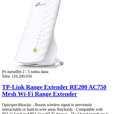
Po narudžbi 2 - 5 radna dana
Šifra:
116.200.030
TP-Link Range Extender RE200 AC750
Mesh Wi-Fi Range Extender
Opis/specifikacija: - Boosts wireless signal to previously
unreachable or hard-to-wire areas flawlessly - Compatible with
802.11 b/g/n and 802.11ac Wi-Fi devices - Dual band speeds up to