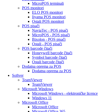
MicroPOS terminali
POS monitori
ELO POS monitori
Iiyama POS monitori
Ostali POS monitori
POS pisači
NaviaTec - POS pisači
MicroPOS - POS pisači
Bixolon - POS pisači
Ostali - POS pisači
POS barcode čitači
Honeywell barcode čitači
Symbol barcode čitači
Ostali barcode čitači
Dodatna oprema za POS
Dodatna oprema za POS
Softver
TeamViewer
TeamViewer
Microsoft Windows
Microsoft Windows - elektroničke licence
Windows 11
Microsoft Office
Microsoft Office
Microsoft Office 365