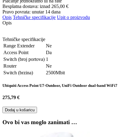
Plaćanje jednokratno ili na rate
Besplatna dostava: iznad
265,00 €
Pravo povrata: unutar 14 dana
Opis
Tehničke specifikacije
Upit o proizvodu
Opis
Tehničke specifikacije
Range Extender
Ne
Access Point
Da
Switch (broj portova)
1
Router
Ne
Switch (brzina)
2500Mbit
Ubiquiti Access Point U7-Outdoor, UniFi Outdoor dual-band WiFi7
275,79 €
Dodaj u košaricu
Ovo bi vas moglo zanimati …