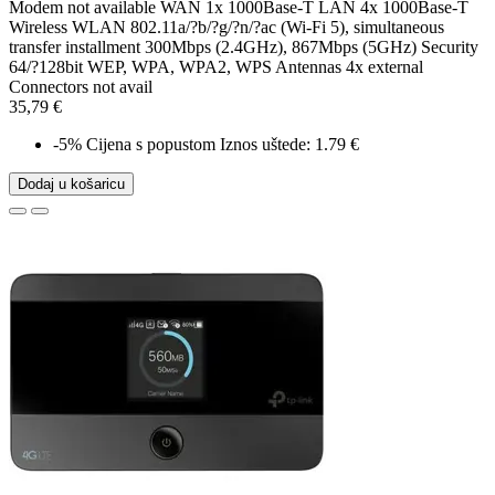
Modem not available WAN 1x 1000Base-T LAN 4x 1000Base-T
Wireless WLAN 802.11a/?b/?g/?n/?ac (Wi-Fi 5), simultaneous
transfer installment 300Mbps (2.4GHz), 867Mbps (5GHz) Security
64/?128bit WEP, WPA, WPA2, WPS Antennas 4x external
Connectors not avail
35,79 €
-5%
Cijena s popustom
Iznos uštede: 1.79 €
Dodaj u košaricu