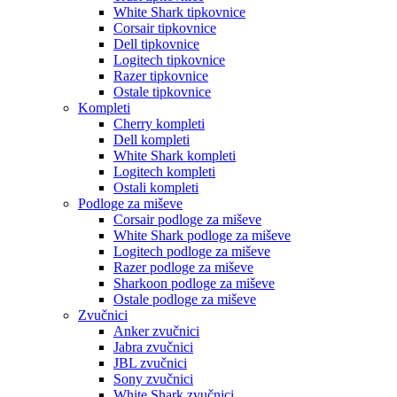
White Shark tipkovnice
Corsair tipkovnice
Dell tipkovnice
Logitech tipkovnice
Razer tipkovnice
Ostale tipkovnice
Kompleti
Cherry kompleti
Dell kompleti
White Shark kompleti
Logitech kompleti
Ostali kompleti
Podloge za miševe
Corsair podloge za miševe
White Shark podloge za miševe
Logitech podloge za miševe
Razer podloge za miševe
Sharkoon podloge za miševe
Ostale podloge za miševe
Zvučnici
Anker zvučnici
Jabra zvučnici
JBL zvučnici
Sony zvučnici
White Shark zvučnici