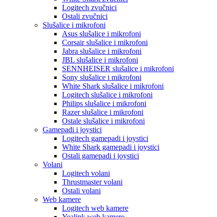
Logitech zvučnici
Ostali zvučnici
Slušalice i mikrofoni
Asus slušalice i mikrofoni
Corsair slušalice i mikrofoni
Jabra slušalice i mikrofoni
JBL slušalice i mikrofoni
SENNHEISER slušalice i mikrofoni
Sony slušalice i mikrofoni
White Shark slušalice i mikrofoni
Logitech slušalice i mikrofoni
Philips slušalice i mikrofoni
Razer slušalice i mikrofoni
Ostale slušalice i mikrofoni
Gamepadi i joystici
Logitech gamepadi i joystici
White Shark gamepadi i joystici
Ostali gamepadi i joystici
Volani
Logitech volani
Thrustmaster volani
Ostali volani
Web kamere
Logitech web kamere
Yealink web kamere