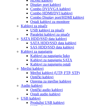
HDMI kablovi
Display port kablovi
Combo DVI/VGA kablovi
Combo HDMI/DVI kablovi
Combo Display port/HDMI kablovi
Ostali kablovi za monitore
Kablovi za pisače
USB kablovi za pisače
Paralelni kablovi za pisače
SATA HDD/SSD data kablovi
SATA HDD/SSD data kablovi
SAS HDD/SSD data kablovi
Kablovi za napajanja
Kablovi za napajanja šuko
Kablovi za napajanja SATA
Kablovi za napajanja ostali
Mrežni kablovi
Mrežni kablovi (UTP, FTP, STP)
Optički kablovi
Oprema za mrežne kablove
Audio kablovi
Optički audio kablovi
Ostali audio kablovi
USB kablovi
Produžni USB kablovi