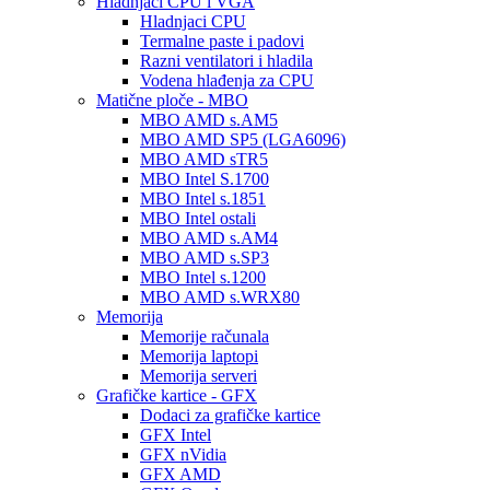
Hladnjaci CPU i VGA
Hladnjaci CPU
Termalne paste i padovi
Razni ventilatori i hladila
Vodena hlađenja za CPU
Matične ploče - MBO
MBO AMD s.AM5
MBO AMD SP5 (LGA6096)
MBO AMD sTR5
MBO Intel S.1700
MBO Intel s.1851
MBO Intel ostali
MBO AMD s.AM4
MBO AMD s.SP3
MBO Intel s.1200
MBO AMD s.WRX80
Memorija
Memorije računala
Memorija laptopi
Memorija serveri
Grafičke kartice - GFX
Dodaci za grafičke kartice
GFX Intel
GFX nVidia
GFX AMD