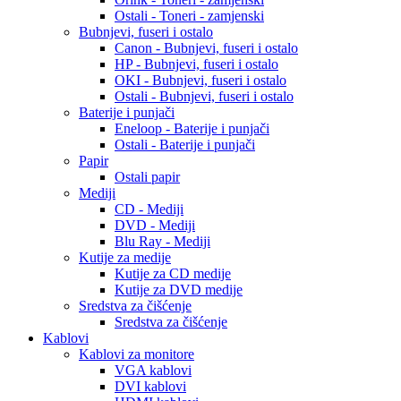
Ostali - Toneri - zamjenski
Bubnjevi, fuseri i ostalo
Canon - Bubnjevi, fuseri i ostalo
HP - Bubnjevi, fuseri i ostalo
OKI - Bubnjevi, fuseri i ostalo
Ostali - Bubnjevi, fuseri i ostalo
Baterije i punjači
Eneloop - Baterije i punjači
Ostali - Baterije i punjači
Papir
Ostali papir
Mediji
CD - Mediji
DVD - Mediji
Blu Ray - Mediji
Kutije za medije
Kutije za CD medije
Kutije za DVD medije
Sredstva za čišćenje
Sredstva za čišćenje
Kablovi
Kablovi za monitore
VGA kablovi
DVI kablovi