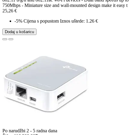
750Mbps - Miniature size and wall-mounted design make it easy t
25,26 €
-5%
Cijena s popustom
Iznos uštede: 1.26 €
Dodaj u košaricu
Po narudžbi 2 - 5 radna dana