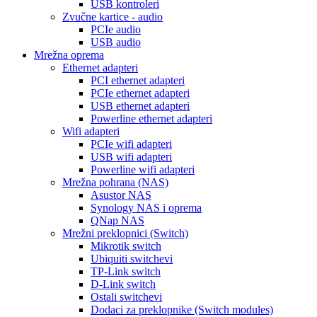
USB kontroleri
Zvučne kartice - audio
PCIe audio
USB audio
Mrežna oprema
Ethernet adapteri
PCI ethernet adapteri
PCIe ethernet adapteri
USB ethernet adapteri
Powerline ethernet adapteri
Wifi adapteri
PCIe wifi adapteri
USB wifi adapteri
Powerline wifi adapteri
Mrežna pohrana (NAS)
Asustor NAS
Synology NAS i oprema
QNap NAS
Mrežni preklopnici (Switch)
Mikrotik switch
Ubiquiti switchevi
TP-Link switch
D-Link switch
Ostali switchevi
Dodaci za preklopnike (Switch modules)