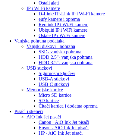
Ostali alati
IP i Wi-Fi kamere
D-Link/TP-Link IP i Wi-Fi kamere
eufy kamere i oprema
Reolink IP i Wi-Fi kamere
Ubiquiti IP i WiFi kamere
Ostale IP i Wi-Fi kamere
Vanjska pohrana podataka
Vanjski diskovi - pohrana
SSD- vanjska pohrana
HDD 2.5"- vanjska pohrana
HDD 3.5"- vanjska pohrana
USB stickovi
Sigurnosni ključevi
USB-A stickovi
USB-C stickovi
Memorijske kartice
Micro SD kartice
SD kartice
Čitači kartica i dodatna oprema
Pisači i skeneri
AiO Ink Jet pisači
Canon - AiO Ink Jet pisači
Epson - AiO Ink Jet pisači
HP - AiO Ink Jet pisači