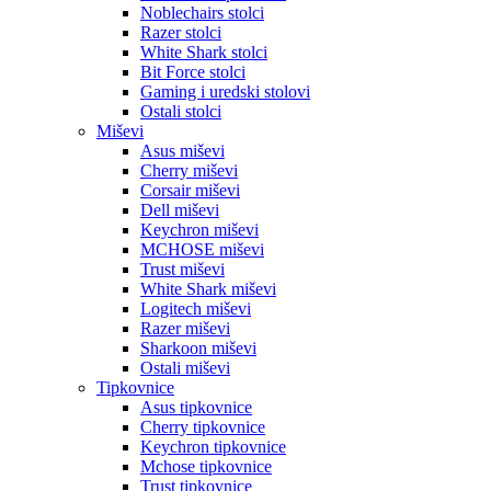
Noblechairs stolci
Razer stolci
White Shark stolci
Bit Force stolci
Gaming i uredski stolovi
Ostali stolci
Miševi
Asus miševi
Cherry miševi
Corsair miševi
Dell miševi
Keychron miševi
MCHOSE miševi
Trust miševi
White Shark miševi
Logitech miševi
Razer miševi
Sharkoon miševi
Ostali miševi
Tipkovnice
Asus tipkovnice
Cherry tipkovnice
Keychron tipkovnice
Mchose tipkovnice
Trust tipkovnice