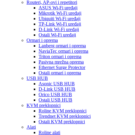
Routeri, AP-ovi i repetitori
ASUS Wi-Fi uređaji
Mikrotik Wi-Fi uređaji
Ubiquiti Wi-Fi uređaji
TP-Link Wi-Fi uređaji
D-Link Wi-Fi uređaji
Ostali Wi-Fi uređaji
Ormari i oprema
Lanberg ormari i oprema
NaviaTec ormari i oprema
Triton ormari i oprema
Pasivna mrežna oprema
Ethernet Surge Protector
Ostali ormari i oprema
USB HUB
Asonic USB HUB
D-Link USB HUB
Orico USB HUB
Ostali USB HUB
KVM preklopnici
Roline KVM preklopnici
Trendnet KVM preklopnici
Ostali KVM preklopnici
Alati
Roline alati