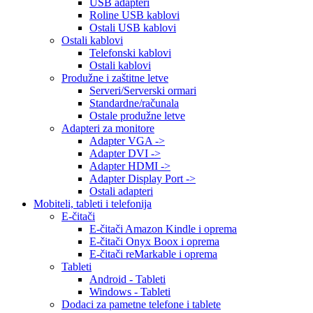
USB adapteri
Roline USB kablovi
Ostali USB kablovi
Ostali kablovi
Telefonski kablovi
Ostali kablovi
Produžne i zaštitne letve
Serveri/Serverski ormari
Standardne/računala
Ostale produžne letve
Adapteri za monitore
Adapter VGA ->
Adapter DVI ->
Adapter HDMI ->
Adapter Display Port ->
Ostali adapteri
Mobiteli, tableti i telefonija
E-čitači
E-čitači Amazon Kindle i oprema
E-čitači Onyx Boox i oprema
E-čitači reMarkable i oprema
Tableti
Android - Tableti
Windows - Tableti
Dodaci za pametne telefone i tablete