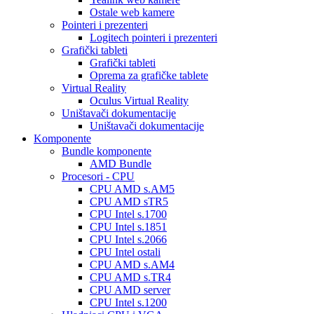
Ostale web kamere
Pointeri i prezenteri
Logitech pointeri i prezenteri
Grafički tableti
Grafički tableti
Oprema za grafičke tablete
Virtual Reality
Oculus Virtual Reality
Uništavači dokumentacije
Uništavači dokumentacije
Komponente
Bundle komponente
AMD Bundle
Procesori - CPU
CPU AMD s.AM5
CPU AMD sTR5
CPU Intel s.1700
CPU Intel s.1851
CPU Intel s.2066
CPU Intel ostali
CPU AMD s.AM4
CPU AMD s.TR4
CPU AMD server
CPU Intel s.1200