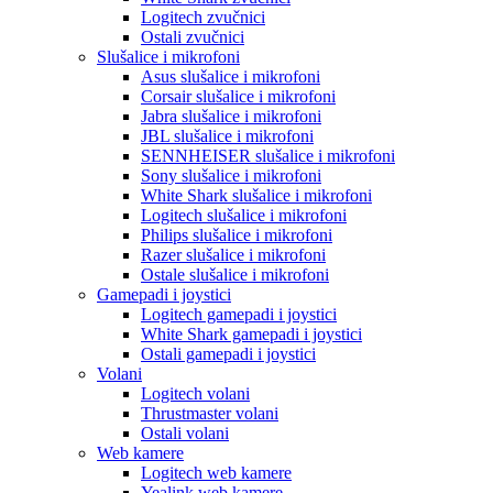
Logitech zvučnici
Ostali zvučnici
Slušalice i mikrofoni
Asus slušalice i mikrofoni
Corsair slušalice i mikrofoni
Jabra slušalice i mikrofoni
JBL slušalice i mikrofoni
SENNHEISER slušalice i mikrofoni
Sony slušalice i mikrofoni
White Shark slušalice i mikrofoni
Logitech slušalice i mikrofoni
Philips slušalice i mikrofoni
Razer slušalice i mikrofoni
Ostale slušalice i mikrofoni
Gamepadi i joystici
Logitech gamepadi i joystici
White Shark gamepadi i joystici
Ostali gamepadi i joystici
Volani
Logitech volani
Thrustmaster volani
Ostali volani
Web kamere
Logitech web kamere
Yealink web kamere