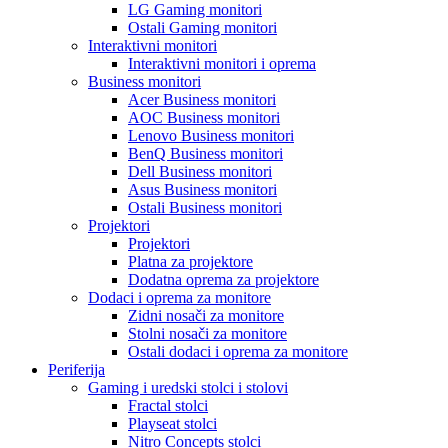
LG Gaming monitori
Ostali Gaming monitori
Interaktivni monitori
Interaktivni monitori i oprema
Business monitori
Acer Business monitori
AOC Business monitori
Lenovo Business monitori
BenQ Business monitori
Dell Business monitori
Asus Business monitori
Ostali Business monitori
Projektori
Projektori
Platna za projektore
Dodatna oprema za projektore
Dodaci i oprema za monitore
Zidni nosači za monitore
Stolni nosači za monitore
Ostali dodaci i oprema za monitore
Periferija
Gaming i uredski stolci i stolovi
Fractal stolci
Playseat stolci
Nitro Concepts stolci