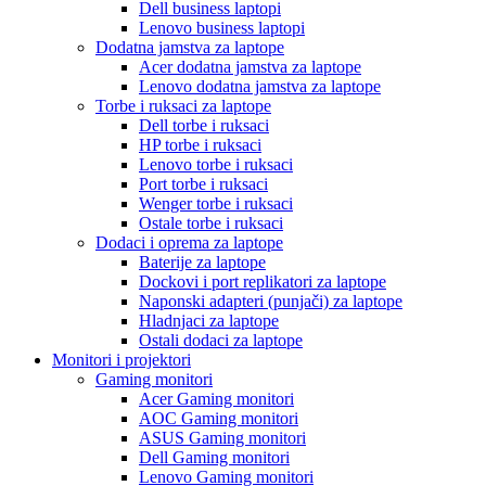
Dell business laptopi
Lenovo business laptopi
Dodatna jamstva za laptope
Acer dodatna jamstva za laptope
Lenovo dodatna jamstva za laptope
Torbe i ruksaci za laptope
Dell torbe i ruksaci
HP torbe i ruksaci
Lenovo torbe i ruksaci
Port torbe i ruksaci
Wenger torbe i ruksaci
Ostale torbe i ruksaci
Dodaci i oprema za laptope
Baterije za laptope
Dockovi i port replikatori za laptope
Naponski adapteri (punjači) za laptope
Hladnjaci za laptope
Ostali dodaci za laptope
Monitori i projektori
Gaming monitori
Acer Gaming monitori
AOC Gaming monitori
ASUS Gaming monitori
Dell Gaming monitori
Lenovo Gaming monitori