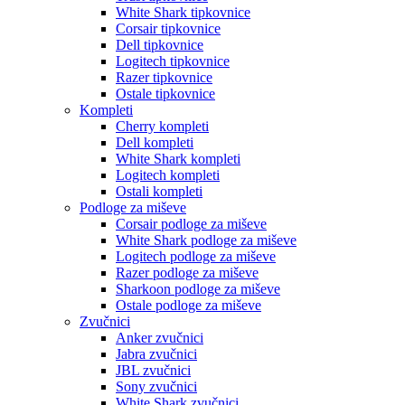
White Shark tipkovnice
Corsair tipkovnice
Dell tipkovnice
Logitech tipkovnice
Razer tipkovnice
Ostale tipkovnice
Kompleti
Cherry kompleti
Dell kompleti
White Shark kompleti
Logitech kompleti
Ostali kompleti
Podloge za miševe
Corsair podloge za miševe
White Shark podloge za miševe
Logitech podloge za miševe
Razer podloge za miševe
Sharkoon podloge za miševe
Ostale podloge za miševe
Zvučnici
Anker zvučnici
Jabra zvučnici
JBL zvučnici
Sony zvučnici
White Shark zvučnici