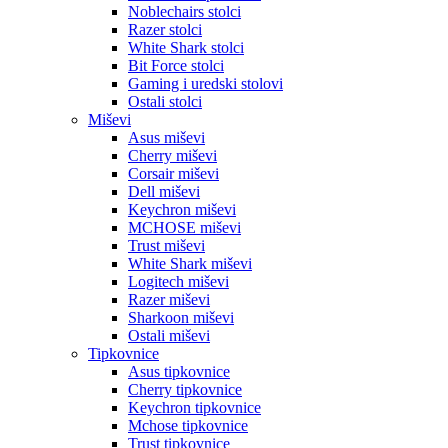
Noblechairs stolci
Razer stolci
White Shark stolci
Bit Force stolci
Gaming i uredski stolovi
Ostali stolci
Miševi
Asus miševi
Cherry miševi
Corsair miševi
Dell miševi
Keychron miševi
MCHOSE miševi
Trust miševi
White Shark miševi
Logitech miševi
Razer miševi
Sharkoon miševi
Ostali miševi
Tipkovnice
Asus tipkovnice
Cherry tipkovnice
Keychron tipkovnice
Mchose tipkovnice
Trust tipkovnice