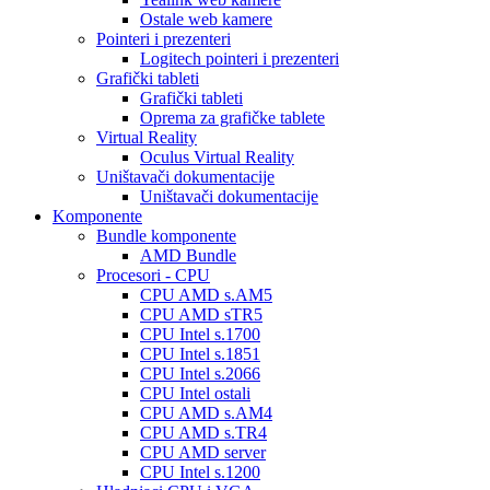
Ostale web kamere
Pointeri i prezenteri
Logitech pointeri i prezenteri
Grafički tableti
Grafički tableti
Oprema za grafičke tablete
Virtual Reality
Oculus Virtual Reality
Uništavači dokumentacije
Uništavači dokumentacije
Komponente
Bundle komponente
AMD Bundle
Procesori - CPU
CPU AMD s.AM5
CPU AMD sTR5
CPU Intel s.1700
CPU Intel s.1851
CPU Intel s.2066
CPU Intel ostali
CPU AMD s.AM4
CPU AMD s.TR4
CPU AMD server
CPU Intel s.1200