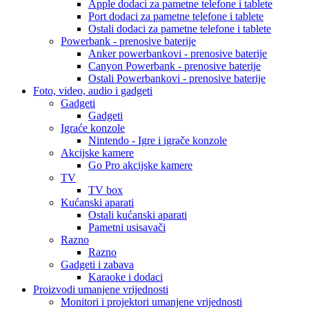
Apple dodaci za pametne telefone i tablete
Port dodaci za pametne telefone i tablete
Ostali dodaci za pametne telefone i tablete
Powerbank - prenosive baterije
Anker powerbankovi - prenosive baterije
Canyon Powerbank - prenosive baterije
Ostali Powerbankovi - prenosive baterije
Foto, video, audio i gadgeti
Gadgeti
Gadgeti
Igraće konzole
Nintendo - Igre i igrače konzole
Akcijske kamere
Go Pro akcijske kamere
TV
TV box
Kućanski aparati
Ostali kućanski aparati
Pametni usisavači
Razno
Razno
Gadgeti i zabava
Karaoke i dodaci
Proizvodi umanjene vrijednosti
Monitori i projektori umanjene vrijednosti