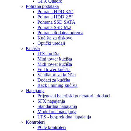
GFX Quadro
Pohrana podataka
Pohrana HDD 3.5"
Pohrana HDD 2.5"
Pohrana SSD SATA
Pohrana SSD M.2
Pohrana dodatna oprema
Kućišta za diskove
Optički uređaji
Kućišta
ITX kućišta
Mini tower kućišta
Midi tower kućišta
Full tower kućišta
Ventilatori za kućišta
Dodaci za kućišta
Rack i mining kućišta
Napajanja
Prijenosni baterijski generatori i dodatci
SFX napajanja
Standardna napajanja
Modularna napajanja
UPS - besprekidna napajanja
Kontroleri
PCIe kontroleri