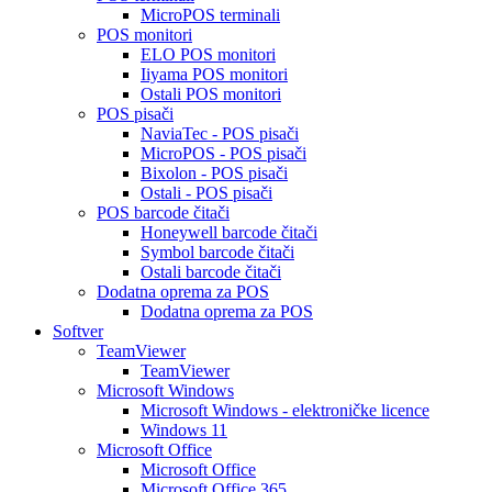
MicroPOS terminali
POS monitori
ELO POS monitori
Iiyama POS monitori
Ostali POS monitori
POS pisači
NaviaTec - POS pisači
MicroPOS - POS pisači
Bixolon - POS pisači
Ostali - POS pisači
POS barcode čitači
Honeywell barcode čitači
Symbol barcode čitači
Ostali barcode čitači
Dodatna oprema za POS
Dodatna oprema za POS
Softver
TeamViewer
TeamViewer
Microsoft Windows
Microsoft Windows - elektroničke licence
Windows 11
Microsoft Office
Microsoft Office
Microsoft Office 365