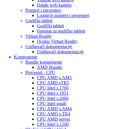
Ostale web kamere
Pointeri i prezenteri
Logitech pointeri i prezenteri
Grafički tableti
Grafički tableti
Oprema za grafičke tablete
Virtual Reality
Oculus Virtual Reality
Uništavači dokumentacije
Uništavači dokumentacije
Komponente
Bundle komponente
AMD Bundle
Procesori - CPU
CPU AMD s.AM5
CPU AMD sTR5
CPU Intel s.1700
CPU Intel s.1851
CPU Intel s.2066
CPU Intel ostali
CPU AMD s.AM4
CPU AMD s.TR4
CPU AMD server
CPU Intel s.1200