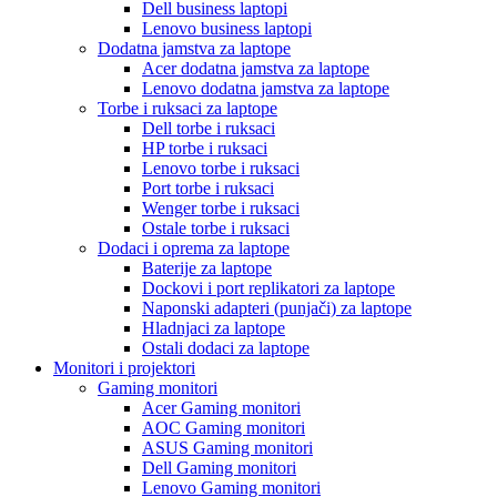
Dell business laptopi
Lenovo business laptopi
Dodatna jamstva za laptope
Acer dodatna jamstva za laptope
Lenovo dodatna jamstva za laptope
Torbe i ruksaci za laptope
Dell torbe i ruksaci
HP torbe i ruksaci
Lenovo torbe i ruksaci
Port torbe i ruksaci
Wenger torbe i ruksaci
Ostale torbe i ruksaci
Dodaci i oprema za laptope
Baterije za laptope
Dockovi i port replikatori za laptope
Naponski adapteri (punjači) za laptope
Hladnjaci za laptope
Ostali dodaci za laptope
Monitori i projektori
Gaming monitori
Acer Gaming monitori
AOC Gaming monitori
ASUS Gaming monitori
Dell Gaming monitori
Lenovo Gaming monitori