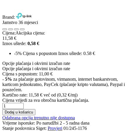
Brand:
Jamstvo 36 mjeseci
Cijena:
Akcijska cijena:
11,58 €
Iznos uštede:
0,58 €
-5%
Cijena s popustom
Iznos uštede: 0.58 €
Opcije plaćanja i okvirni izračun rate
Opcije plaćanja i okvirni izračun rate
Cijena s popustom:
11,00 €
- 5%
za plaćanje gotovinom, virmanom, internet bankarstvom,
karticom jednokratno, PayCek (plaćanje kripto valutama), Paypal i
pouzećem.
Kartično rate:
11,58 €
već od (0,32 €/mj)
Cijena vrijedi za sva obročna kartična plaćanja.
Dodaj u košaricu
Odabrana opcija trenutno nije dostupna
Vrijeme isporuke:
Po narudžbi 2 - 5 radna dana
Stanje poslovnica Siget:
Provjeri
01/245-1176