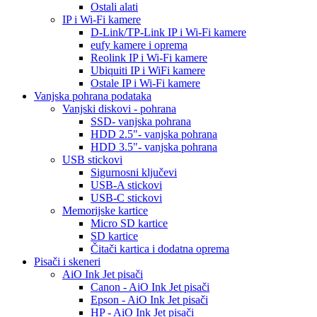
Ostali alati
IP i Wi-Fi kamere
D-Link/TP-Link IP i Wi-Fi kamere
eufy kamere i oprema
Reolink IP i Wi-Fi kamere
Ubiquiti IP i WiFi kamere
Ostale IP i Wi-Fi kamere
Vanjska pohrana podataka
Vanjski diskovi - pohrana
SSD- vanjska pohrana
HDD 2.5"- vanjska pohrana
HDD 3.5"- vanjska pohrana
USB stickovi
Sigurnosni ključevi
USB-A stickovi
USB-C stickovi
Memorijske kartice
Micro SD kartice
SD kartice
Čitači kartica i dodatna oprema
Pisači i skeneri
AiO Ink Jet pisači
Canon - AiO Ink Jet pisači
Epson - AiO Ink Jet pisači
HP - AiO Ink Jet pisači