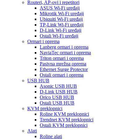
Routeri, AP-ovi i repetitori
ASUS Wi-Fi uređaji
Mikrotik Wi-Fi uređaji
Ubiquiti Wi-Fi uređaji
TP-Link Wi-Fi uređaji
D-Link Wi-Fi uređaji
Ostali Wi-Fi uređaji
Ormari i oprema
Lanberg ormari i oprema
NaviaTec ormari i oprema
Triton ormari i oprema
Pasivna mrežna oprema
Ethernet Surge Protector
Ostali ormari i oprema
USB HUB
Asonic USB HUB
D-Link USB HUB
Orico USB HUB
Ostali USB HUB
KVM preklopnici
Roline KVM preklopnici
Trendnet KVM preklopnici
Ostali KVM preklopnici
Alati
Roline alati