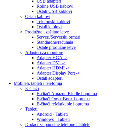
USB adapteri
Roline USB kablovi
Ostali USB kablovi
Ostali kablovi
Telefonski kablovi
Ostali kablovi
Produžne i zaštitne letve
Serveri/Serverski ormari
Standardne/računala
Ostale produžne letve
Adapteri za monitore
Adapter VGA ->
Adapter DVI ->
Adapter HDMI ->
Adapter Display Port ->
Ostali adapteri
Mobiteli, tableti i telefonija
E-čitači
E-čitači Amazon Kindle i oprema
E-čitači Onyx Boox i oprema
E-čitači reMarkable i oprema
Tableti
Android - Tableti
Windows - Tableti
Dodaci za pametne telefone i tablete