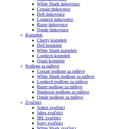
White Shark tipkovnice
Corsair tipkovnice
Dell tipkovnice
Logitech tipkovnice
Razer tipkovnice
Ostale tipkovnice
Kompleti
Cherry kompleti
Dell kompleti
White Shark kompleti
Logitech kompleti
Ostali kompleti
Podloge za miševe
Corsair podloge za miševe
White Shark podloge za miševe
Logitech podloge za miševe
Razer podloge za miševe
Sharkoon podloge za miševe
Ostale podloge za miševe
Zvučnici
Anker zvučnici
Jabra zvučnici
JBL zvučnici
Sony zvučnici
White Shark zvučnici