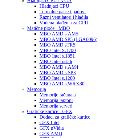
Hladnjaci CPU i VGA
Hladnjaci CPU
Termalne paste i padovi
Razni ventilatori i hladila
Vodena hlađenja za CPU
Matične ploče - MBO
MBO AMD s.AM5
MBO AMD SP5 (LGA6096)
MBO AMD sTR5
MBO Intel S.1700
MBO Intel s.1851
MBO Intel ostali
MBO AMD s.AM4
MBO AMD s.SP3
MBO Intel s.1200
MBO AMD s.WRX80
Memorija
Memorije računala
Memorija laptopi
Memorija serveri
Grafičke kartice - GFX
Dodaci za grafičke kartice
GFX Intel
GFX nVidia
GFX AMD