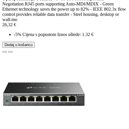
Negotiation RJ45 ports supporting Auto-MDI/MDIX - Green
Ethernet technology saves the power up to 82% - IEEE 802.3x flow
control provides reliable data transfer - Steel housing, desktop or
wall-mo
26,32 €
-5%
Cijena s popustom
Iznos uštede: 1.32 €
Dodaj u košaricu