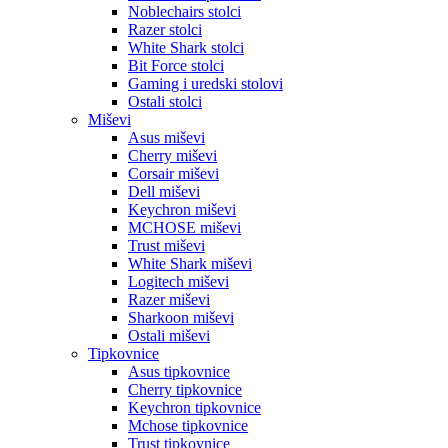
Noblechairs stolci
Razer stolci
White Shark stolci
Bit Force stolci
Gaming i uredski stolovi
Ostali stolci
Miševi
Asus miševi
Cherry miševi
Corsair miševi
Dell miševi
Keychron miševi
MCHOSE miševi
Trust miševi
White Shark miševi
Logitech miševi
Razer miševi
Sharkoon miševi
Ostali miševi
Tipkovnice
Asus tipkovnice
Cherry tipkovnice
Keychron tipkovnice
Mchose tipkovnice
Trust tipkovnice