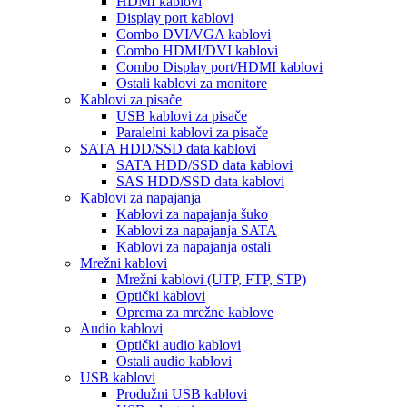
HDMI kablovi
Display port kablovi
Combo DVI/VGA kablovi
Combo HDMI/DVI kablovi
Combo Display port/HDMI kablovi
Ostali kablovi za monitore
Kablovi za pisače
USB kablovi za pisače
Paralelni kablovi za pisače
SATA HDD/SSD data kablovi
SATA HDD/SSD data kablovi
SAS HDD/SSD data kablovi
Kablovi za napajanja
Kablovi za napajanja šuko
Kablovi za napajanja SATA
Kablovi za napajanja ostali
Mrežni kablovi
Mrežni kablovi (UTP, FTP, STP)
Optički kablovi
Oprema za mrežne kablove
Audio kablovi
Optički audio kablovi
Ostali audio kablovi
USB kablovi
Produžni USB kablovi