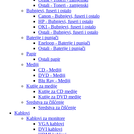
Ostali - Toneri - zamjenski
Bubnjevi, fuseri i ostalo
Canon - Bubnjevi, fuseri i ostalo
HP - Bubnjevi, fuseri i ostalo
OKI - Bubnjevi, fuseri i ostalo
Ostali - Bubnjevi, fuseri i ostalo
Baterije i punjači
Eneloop - Baterije i punjači
Ostali - Baterije i punjači
Papir
Ostali papir
Mediji
CD - Mediji
DVD - Mediji
Blu Ray - Mediji
Kutije za medije
Kutije za CD medije
Kutije za DVD medije
Sredstva za čišćenje
Sredstva za čišćenje
Kablovi
Kablovi za monitore
VGA kablovi
DVI kablovi