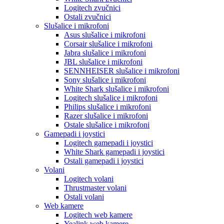
Logitech zvučnici
Ostali zvučnici
Slušalice i mikrofoni
Asus slušalice i mikrofoni
Corsair slušalice i mikrofoni
Jabra slušalice i mikrofoni
JBL slušalice i mikrofoni
SENNHEISER slušalice i mikrofoni
Sony slušalice i mikrofoni
White Shark slušalice i mikrofoni
Logitech slušalice i mikrofoni
Philips slušalice i mikrofoni
Razer slušalice i mikrofoni
Ostale slušalice i mikrofoni
Gamepadi i joystici
Logitech gamepadi i joystici
White Shark gamepadi i joystici
Ostali gamepadi i joystici
Volani
Logitech volani
Thrustmaster volani
Ostali volani
Web kamere
Logitech web kamere
Yealink web kamere