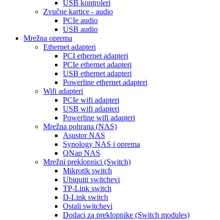
USB kontroleri
Zvučne kartice - audio
PCIe audio
USB audio
Mrežna oprema
Ethernet adapteri
PCI ethernet adapteri
PCIe ethernet adapteri
USB ethernet adapteri
Powerline ethernet adapteri
Wifi adapteri
PCIe wifi adapteri
USB wifi adapteri
Powerline wifi adapteri
Mrežna pohrana (NAS)
Asustor NAS
Synology NAS i oprema
QNap NAS
Mrežni preklopnici (Switch)
Mikrotik switch
Ubiquiti switchevi
TP-Link switch
D-Link switch
Ostali switchevi
Dodaci za preklopnike (Switch modules)