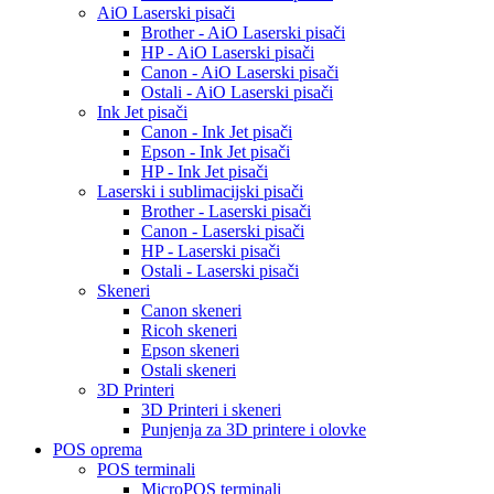
AiO Laserski pisači
Brother - AiO Laserski pisači
HP - AiO Laserski pisači
Canon - AiO Laserski pisači
Ostali - AiO Laserski pisači
Ink Jet pisači
Canon - Ink Jet pisači
Epson - Ink Jet pisači
HP - Ink Jet pisači
Laserski i sublimacijski pisači
Brother - Laserski pisači
Canon - Laserski pisači
HP - Laserski pisači
Ostali - Laserski pisači
Skeneri
Canon skeneri
Ricoh skeneri
Epson skeneri
Ostali skeneri
3D Printeri
3D Printeri i skeneri
Punjenja za 3D printere i olovke
POS oprema
POS terminali
MicroPOS terminali