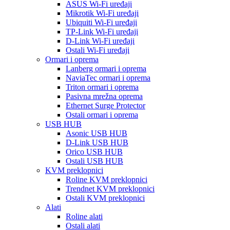
ASUS Wi-Fi uređaji
Mikrotik Wi-Fi uređaji
Ubiquiti Wi-Fi uređaji
TP-Link Wi-Fi uređaji
D-Link Wi-Fi uređaji
Ostali Wi-Fi uređaji
Ormari i oprema
Lanberg ormari i oprema
NaviaTec ormari i oprema
Triton ormari i oprema
Pasivna mrežna oprema
Ethernet Surge Protector
Ostali ormari i oprema
USB HUB
Asonic USB HUB
D-Link USB HUB
Orico USB HUB
Ostali USB HUB
KVM preklopnici
Roline KVM preklopnici
Trendnet KVM preklopnici
Ostali KVM preklopnici
Alati
Roline alati
Ostali alati