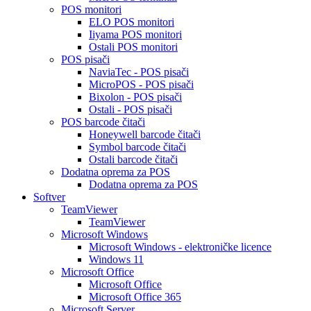
POS monitori
ELO POS monitori
Iiyama POS monitori
Ostali POS monitori
POS pisači
NaviaTec - POS pisači
MicroPOS - POS pisači
Bixolon - POS pisači
Ostali - POS pisači
POS barcode čitači
Honeywell barcode čitači
Symbol barcode čitači
Ostali barcode čitači
Dodatna oprema za POS
Dodatna oprema za POS
Softver
TeamViewer
TeamViewer
Microsoft Windows
Microsoft Windows - elektroničke licence
Windows 11
Microsoft Office
Microsoft Office
Microsoft Office 365
Microsoft Server