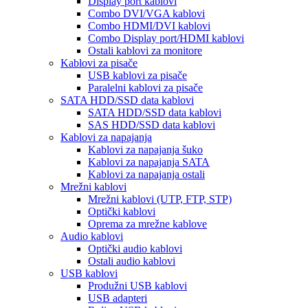
Display port kablovi
Combo DVI/VGA kablovi
Combo HDMI/DVI kablovi
Combo Display port/HDMI kablovi
Ostali kablovi za monitore
Kablovi za pisače
USB kablovi za pisače
Paralelni kablovi za pisače
SATA HDD/SSD data kablovi
SATA HDD/SSD data kablovi
SAS HDD/SSD data kablovi
Kablovi za napajanja
Kablovi za napajanja šuko
Kablovi za napajanja SATA
Kablovi za napajanja ostali
Mrežni kablovi
Mrežni kablovi (UTP, FTP, STP)
Optički kablovi
Oprema za mrežne kablove
Audio kablovi
Optički audio kablovi
Ostali audio kablovi
USB kablovi
Produžni USB kablovi
USB adapteri