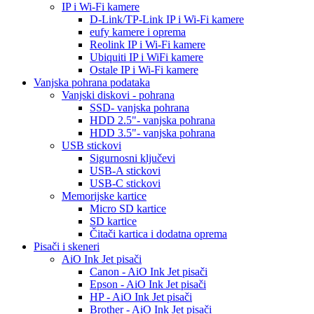
IP i Wi-Fi kamere
D-Link/TP-Link IP i Wi-Fi kamere
eufy kamere i oprema
Reolink IP i Wi-Fi kamere
Ubiquiti IP i WiFi kamere
Ostale IP i Wi-Fi kamere
Vanjska pohrana podataka
Vanjski diskovi - pohrana
SSD- vanjska pohrana
HDD 2.5"- vanjska pohrana
HDD 3.5"- vanjska pohrana
USB stickovi
Sigurnosni ključevi
USB-A stickovi
USB-C stickovi
Memorijske kartice
Micro SD kartice
SD kartice
Čitači kartica i dodatna oprema
Pisači i skeneri
AiO Ink Jet pisači
Canon - AiO Ink Jet pisači
Epson - AiO Ink Jet pisači
HP - AiO Ink Jet pisači
Brother - AiO Ink Jet pisači