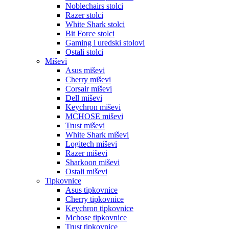
Noblechairs stolci
Razer stolci
White Shark stolci
Bit Force stolci
Gaming i uredski stolovi
Ostali stolci
Miševi
Asus miševi
Cherry miševi
Corsair miševi
Dell miševi
Keychron miševi
MCHOSE miševi
Trust miševi
White Shark miševi
Logitech miševi
Razer miševi
Sharkoon miševi
Ostali miševi
Tipkovnice
Asus tipkovnice
Cherry tipkovnice
Keychron tipkovnice
Mchose tipkovnice
Trust tipkovnice