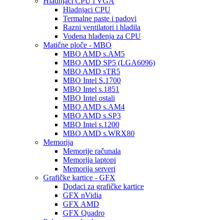
Hladnjaci CPU i VGA
Hladnjaci CPU
Termalne paste i padovi
Razni ventilatori i hladila
Vodena hlađenja za CPU
Matične ploče - MBO
MBO AMD s.AM5
MBO AMD SP5 (LGA6096)
MBO AMD sTR5
MBO Intel S.1700
MBO Intel s.1851
MBO Intel ostali
MBO AMD s.AM4
MBO AMD s.SP3
MBO Intel s.1200
MBO AMD s.WRX80
Memorija
Memorije računala
Memorija laptopi
Memorija serveri
Grafičke kartice - GFX
Dodaci za grafičke kartice
GFX nVidia
GFX AMD
GFX Quadro