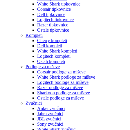
White Shark tipkovnice
Corsair tipkovnice
Dell tipkovnice
Logitech tipkovnice
Razer tipkovnice
Ostale tipkovnice
Kompleti
Cherry kompleti
Dell kompleti
White Shark kompleti
Logitech kompleti
Ostali kompleti
Podloge za miševe
Corsair podloge za miševe
White Shark podloge za miševe
Logitech podloge za miševe
Razer podloge za miševe
Sharkoon podloge za miševe
Ostale podloge za miševe
Zvučnici
Anker zvučnici
Jabra zvučnici
JBL zvučnici
Sony zvučnici
White Shark zvučnici