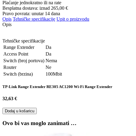
Plaćanje jednokratno ili na rate
Besplatna dostava: iznad
265,00 €
Pravo povrata: unutar 14 dana
Opis
Tehničke specifikacije
Upit o proizvodu
Opis
Tehničke specifikacije
Range Extender
Da
Access Point
Da
Switch (broj portova)
Nema
Router
Ne
Switch (brzina)
100Mbit
TP-Link Range Extender RE305 AC1200 Wi-Fi Range Extender
32,63 €
Dodaj u košaricu
Ovo bi vas moglo zanimati …