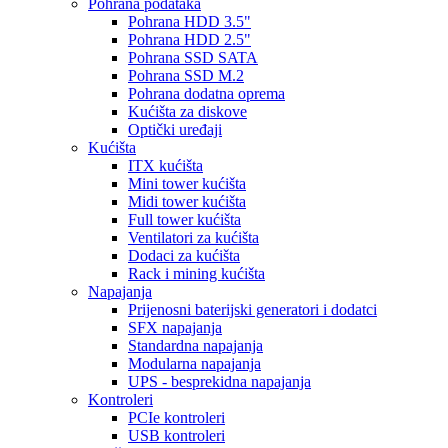
Pohrana podataka
Pohrana HDD 3.5"
Pohrana HDD 2.5"
Pohrana SSD SATA
Pohrana SSD M.2
Pohrana dodatna oprema
Kućišta za diskove
Optički uređaji
Kućišta
ITX kućišta
Mini tower kućišta
Midi tower kućišta
Full tower kućišta
Ventilatori za kućišta
Dodaci za kućišta
Rack i mining kućišta
Napajanja
Prijenosni baterijski generatori i dodatci
SFX napajanja
Standardna napajanja
Modularna napajanja
UPS - besprekidna napajanja
Kontroleri
PCIe kontroleri
USB kontroleri