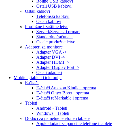
Roline USB kablovi
Ostali USB kablovi
Ostali kablovi
Telefonski kablovi
Ostali kablovi
Produžne i zaštitne letve
Serveri/Serverski ormari
Standardne/računala
Ostale produžne letve
Adapteri za monitore
Adapter VGA ->
Adapter DVI ->
Adapter HDMI ->
Adapter Display Port ->
Ostali adapteri
Mobiteli, tableti i telefonija
E-čitači
E-čitači Amazon Kindle i oprema
E-čitači Onyx Boox i oprema
E-čitači reMarkable i oprema
Tableti
Android - Tableti
Windows - Tableti
Dodaci za pametne telefone i tablete
Apple dodaci za pametne telefone i tablete