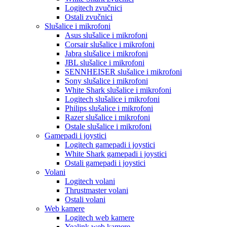
Logitech zvučnici
Ostali zvučnici
Slušalice i mikrofoni
Asus slušalice i mikrofoni
Corsair slušalice i mikrofoni
Jabra slušalice i mikrofoni
JBL slušalice i mikrofoni
SENNHEISER slušalice i mikrofoni
Sony slušalice i mikrofoni
White Shark slušalice i mikrofoni
Logitech slušalice i mikrofoni
Philips slušalice i mikrofoni
Razer slušalice i mikrofoni
Ostale slušalice i mikrofoni
Gamepadi i joystici
Logitech gamepadi i joystici
White Shark gamepadi i joystici
Ostali gamepadi i joystici
Volani
Logitech volani
Thrustmaster volani
Ostali volani
Web kamere
Logitech web kamere
Yealink web kamere