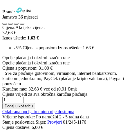
Brand:
Jamstvo 36 mjeseci
Cijena:
Akcijska cijena:
32,63 €
Iznos uštede:
1,63 €
-5%
Cijena s popustom
Iznos uštede: 1.63 €
Opcije plaćanja i okvirni izračun rate
Opcije plaćanja i okvirni izračun rate
Cijena s popustom:
31,00 €
- 5%
za plaćanje gotovinom, virmanom, internet bankarstvom,
karticom jednokratno, PayCek (plaćanje kripto valutama), Paypal i
pouzećem.
Kartično rate:
32,63 €
već od (0,91 €/mj)
Cijena vrijedi za sva obročna kartična plaćanja.
Dodaj u košaricu
Odabrana opcija trenutno nije dostupna
Vrijeme isporuke:
Po narudžbi 2 - 5 radna dana
Stanje poslovnica Siget:
Provjeri
01/245-1176
Cijena dostave:
6,00 €