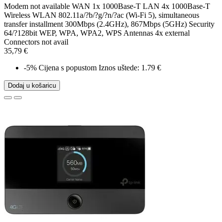
Modem not available WAN 1x 1000Base-T LAN 4x 1000Base-T
Wireless WLAN 802.11a/?b/?g/?n/?ac (Wi-Fi 5), simultaneous
transfer installment 300Mbps (2.4GHz), 867Mbps (5GHz) Security
64/?128bit WEP, WPA, WPA2, WPS Antennas 4x external
Connectors not avail
35,79 €
-5%
Cijena s popustom
Iznos uštede: 1.79 €
Dodaj u košaricu