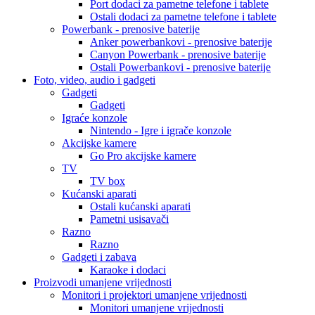
Port dodaci za pametne telefone i tablete
Ostali dodaci za pametne telefone i tablete
Powerbank - prenosive baterije
Anker powerbankovi - prenosive baterije
Canyon Powerbank - prenosive baterije
Ostali Powerbankovi - prenosive baterije
Foto, video, audio i gadgeti
Gadgeti
Gadgeti
Igraće konzole
Nintendo - Igre i igrače konzole
Akcijske kamere
Go Pro akcijske kamere
TV
TV box
Kućanski aparati
Ostali kućanski aparati
Pametni usisavači
Razno
Razno
Gadgeti i zabava
Karaoke i dodaci
Proizvodi umanjene vrijednosti
Monitori i projektori umanjene vrijednosti
Monitori umanjene vrijednosti