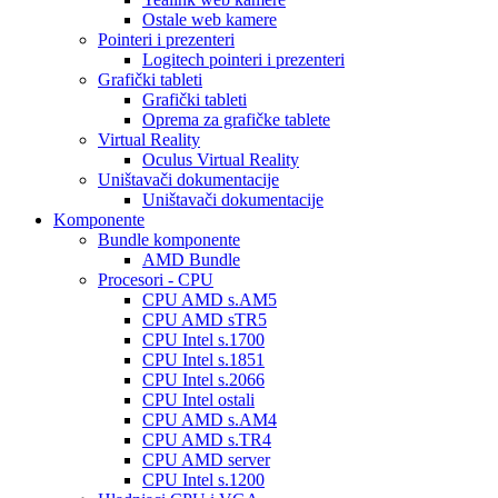
Ostale web kamere
Pointeri i prezenteri
Logitech pointeri i prezenteri
Grafički tableti
Grafički tableti
Oprema za grafičke tablete
Virtual Reality
Oculus Virtual Reality
Uništavači dokumentacije
Uništavači dokumentacije
Komponente
Bundle komponente
AMD Bundle
Procesori - CPU
CPU AMD s.AM5
CPU AMD sTR5
CPU Intel s.1700
CPU Intel s.1851
CPU Intel s.2066
CPU Intel ostali
CPU AMD s.AM4
CPU AMD s.TR4
CPU AMD server
CPU Intel s.1200