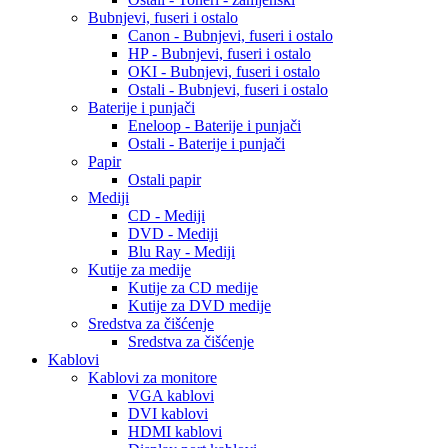
Bubnjevi, fuseri i ostalo
Canon - Bubnjevi, fuseri i ostalo
HP - Bubnjevi, fuseri i ostalo
OKI - Bubnjevi, fuseri i ostalo
Ostali - Bubnjevi, fuseri i ostalo
Baterije i punjači
Eneloop - Baterije i punjači
Ostali - Baterije i punjači
Papir
Ostali papir
Mediji
CD - Mediji
DVD - Mediji
Blu Ray - Mediji
Kutije za medije
Kutije za CD medije
Kutije za DVD medije
Sredstva za čišćenje
Sredstva za čišćenje
Kablovi
Kablovi za monitore
VGA kablovi
DVI kablovi
HDMI kablovi