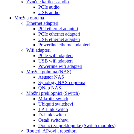
Zvučne kartice - audio
PCIe audio
USB audio
Mrežna oprema
Ethernet adapteri
PCI ethernet adapteri
PCIe ethernet adapteri
USB ethernet adapteri
Powerline ethernet adapteri
Wifi adapteri
PCIe wifi adapteri
USB wifi adapteri
Powerline wifi adapteri
Mrežna pohrana (NAS)
Asustor NAS
Synology NAS i oprema
QNap NAS
Mrežni preklopnici (Switch)
Mikrotik switch
Ubiquiti switchevi
TP-Link switch
D-Link switch
Ostali switchevi
Dodaci za preklopnike (Switch modules)
Routeri, AP-ovi i repetitori