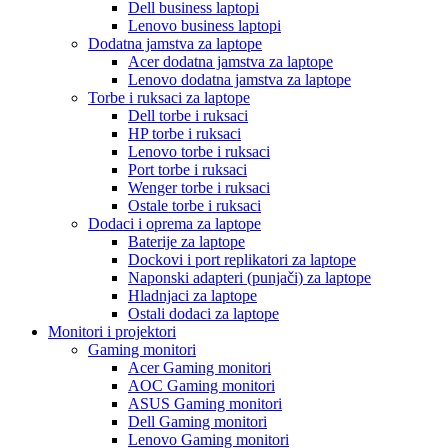
Dell business laptopi
Lenovo business laptopi
Dodatna jamstva za laptope
Acer dodatna jamstva za laptope
Lenovo dodatna jamstva za laptope
Torbe i ruksaci za laptope
Dell torbe i ruksaci
HP torbe i ruksaci
Lenovo torbe i ruksaci
Port torbe i ruksaci
Wenger torbe i ruksaci
Ostale torbe i ruksaci
Dodaci i oprema za laptope
Baterije za laptope
Dockovi i port replikatori za laptope
Naponski adapteri (punjači) za laptope
Hladnjaci za laptope
Ostali dodaci za laptope
Monitori i projektori
Gaming monitori
Acer Gaming monitori
AOC Gaming monitori
ASUS Gaming monitori
Dell Gaming monitori
Lenovo Gaming monitori