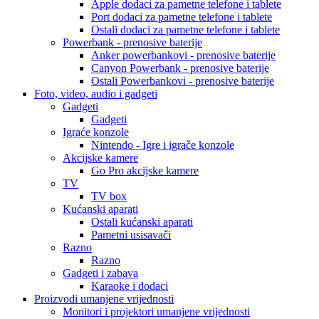
Apple dodaci za pametne telefone i tablete
Port dodaci za pametne telefone i tablete
Ostali dodaci za pametne telefone i tablete
Powerbank - prenosive baterije
Anker powerbankovi - prenosive baterije
Canyon Powerbank - prenosive baterije
Ostali Powerbankovi - prenosive baterije
Foto, video, audio i gadgeti
Gadgeti
Gadgeti
Igraće konzole
Nintendo - Igre i igrače konzole
Akcijske kamere
Go Pro akcijske kamere
TV
TV box
Kućanski aparati
Ostali kućanski aparati
Pametni usisavači
Razno
Razno
Gadgeti i zabava
Karaoke i dodaci
Proizvodi umanjene vrijednosti
Monitori i projektori umanjene vrijednosti