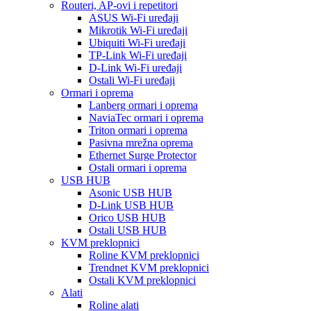
Routeri, AP-ovi i repetitori
ASUS Wi-Fi uređaji
Mikrotik Wi-Fi uređaji
Ubiquiti Wi-Fi uređaji
TP-Link Wi-Fi uređaji
D-Link Wi-Fi uređaji
Ostali Wi-Fi uređaji
Ormari i oprema
Lanberg ormari i oprema
NaviaTec ormari i oprema
Triton ormari i oprema
Pasivna mrežna oprema
Ethernet Surge Protector
Ostali ormari i oprema
USB HUB
Asonic USB HUB
D-Link USB HUB
Orico USB HUB
Ostali USB HUB
KVM preklopnici
Roline KVM preklopnici
Trendnet KVM preklopnici
Ostali KVM preklopnici
Alati
Roline alati