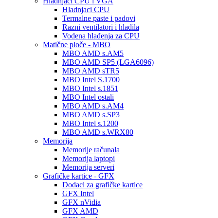
Hladnjaci CPU i VGA
Hladnjaci CPU
Termalne paste i padovi
Razni ventilatori i hladila
Vodena hlađenja za CPU
Matične ploče - MBO
MBO AMD s.AM5
MBO AMD SP5 (LGA6096)
MBO AMD sTR5
MBO Intel S.1700
MBO Intel s.1851
MBO Intel ostali
MBO AMD s.AM4
MBO AMD s.SP3
MBO Intel s.1200
MBO AMD s.WRX80
Memorija
Memorije računala
Memorija laptopi
Memorija serveri
Grafičke kartice - GFX
Dodaci za grafičke kartice
GFX Intel
GFX nVidia
GFX AMD