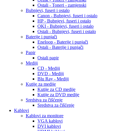
Ostali - Toneri - zamjenski
Bubnjevi, fuseri i ostalo
Canon - Bubnjevi, fuseri i ostalo
HP - Bubnjevi, fuseri i ostalo
OKI - Bubnjevi, fuseri i ostalo
Ostali - Bubnjevi, fuseri i ostalo
Baterije i punjači
Eneloop - Baterije i punjači
Ostali - Baterije i punjači
Papir
Ostali papir
Mediji
CD - Mediji
DVD - Mediji
Blu Ray - Mediji
Kutije za medije
Kutije za CD medije
Kutije za DVD medije
Sredstva za čišćenje
Sredstva za čišćenje
Kablovi
Kablovi za monitore
VGA kablovi
DVI kablovi