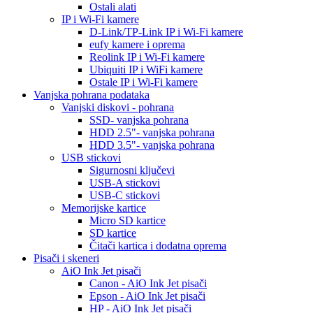
Ostali alati
IP i Wi-Fi kamere
D-Link/TP-Link IP i Wi-Fi kamere
eufy kamere i oprema
Reolink IP i Wi-Fi kamere
Ubiquiti IP i WiFi kamere
Ostale IP i Wi-Fi kamere
Vanjska pohrana podataka
Vanjski diskovi - pohrana
SSD- vanjska pohrana
HDD 2.5"- vanjska pohrana
HDD 3.5"- vanjska pohrana
USB stickovi
Sigurnosni ključevi
USB-A stickovi
USB-C stickovi
Memorijske kartice
Micro SD kartice
SD kartice
Čitači kartica i dodatna oprema
Pisači i skeneri
AiO Ink Jet pisači
Canon - AiO Ink Jet pisači
Epson - AiO Ink Jet pisači
HP - AiO Ink Jet pisači