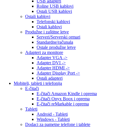
USB adapteri
Roline USB kablovi
Ostali USB kablovi
Ostali kablovi
Telefonski kablovi
Ostali kablovi
Produžne i zaštitne letve
Serveri/Serverski ormari
Standardne/računala
Ostale produžne letve
Adapteri za monitore
Adapter VGA ->
Adapter DVI ->
Adapter HDMI ->
Adapter Display Port ->
Ostali adapteri
Mobiteli, tableti i telefonija
E-čitači
E-čitači Amazon Kindle i oprema
E-čitači Onyx Boox i oprema
E-čitači reMarkable i oprema
Tableti
Android - Tableti
Windows - Tableti
Dodaci za pametne telefone i tablete