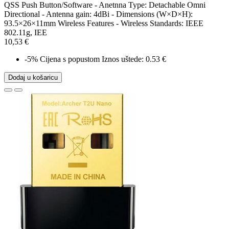
QSS Push Button/Software - Anetnna Type: Detachable Omni
Directional - Antenna gain: 4dBi - Dimensions (W×D×H):
93.5×26×11mm Wireless Features - Wireless Standards: IEEE
802.11g, IEE
10,53 €
-5%
Cijena s popustom
Iznos uštede: 0.53 €
Dodaj u košaricu