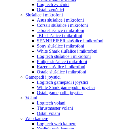
Logitech zvučnici
Ostali zvučnici
Slušalice i mikrofoni
Asus slušalice i mikrofoni
Corsair slušalice i mikrofoni
Jabra slušalice i mikrofoni
JBL slušalice i mikrofoni
SENNHEISER slušalice i mikrofoni
Sony slušalice i mikrofoni
White Shark slušalice i mikrofoni
Logitech slušalice i mikrofoni
Philips slušalice i mikrofoni
Razer slušalice i mikrofoni
Ostale slušalice i mikrofoni
Gamepadi i joystici
Logitech gamepadi i joystici
White Shark gamepadi i joystici
Ostali gamepadi i joystici
Volani
Logitech volani
Thrustmaster volani
Ostali volani
Web kamere
Logitech web kamere
Yealink web kamere