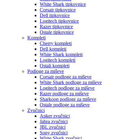
White Shark tipkovnice
Corsair tipkovnice
Dell tipkovnice
Logitech tipkovnice
Razer tipkovnice
Ostale tipkovnice
Kompleti
Cherry kompleti
Dell kompleti
White Shark kompleti
Logitech kompleti
Ostali kompleti
Podloge za miševe
Corsair podloge za miševe
White Shark podloge za miševe
Logitech podloge za miševe
Razer podloge za miševe
Sharkoon podloge za miševe
Ostale podloge za miševe
Zvučnici
Anker zvučnici
Jabra zvučnici
JBL zvučnici
Sony zvučnici
White Shark zvučnici