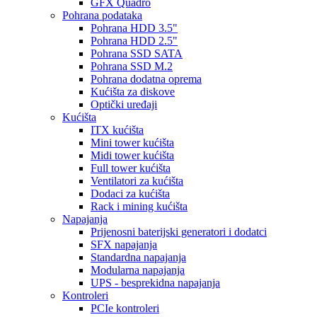
GFX Quadro
Pohrana podataka
Pohrana HDD 3.5"
Pohrana HDD 2.5"
Pohrana SSD SATA
Pohrana SSD M.2
Pohrana dodatna oprema
Kućišta za diskove
Optički uređaji
Kućišta
ITX kućišta
Mini tower kućišta
Midi tower kućišta
Full tower kućišta
Ventilatori za kućišta
Dodaci za kućišta
Rack i mining kućišta
Napajanja
Prijenosni baterijski generatori i dodatci
SFX napajanja
Standardna napajanja
Modularna napajanja
UPS - besprekidna napajanja
Kontroleri
PCIe kontroleri