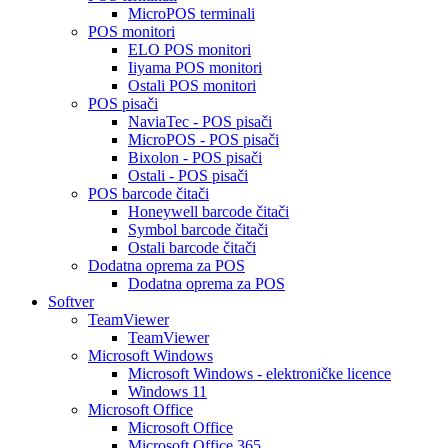
MicroPOS terminali
POS monitori
ELO POS monitori
Iiyama POS monitori
Ostali POS monitori
POS pisači
NaviaTec - POS pisači
MicroPOS - POS pisači
Bixolon - POS pisači
Ostali - POS pisači
POS barcode čitači
Honeywell barcode čitači
Symbol barcode čitači
Ostali barcode čitači
Dodatna oprema za POS
Dodatna oprema za POS
Softver
TeamViewer
TeamViewer
Microsoft Windows
Microsoft Windows - elektroničke licence
Windows 11
Microsoft Office
Microsoft Office
Microsoft Office 365