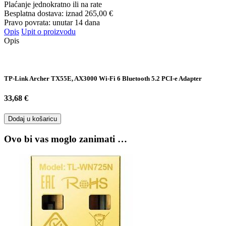
Plaćanje jednokratno ili na rate
Besplatna dostava: iznad
265,00 €
Pravo povrata: unutar 14 dana
Opis
Upit o proizvodu
Opis
TP-Link Archer TX55E, AX3000 Wi-Fi 6 Bluetooth 5.2 PCI-e Adapter
33,68 €
Dodaj u košaricu
Ovo bi vas moglo zanimati …