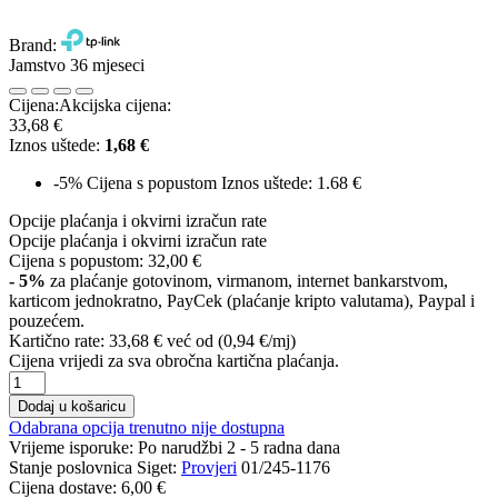
Brand:
Jamstvo 36 mjeseci
Cijena:
Akcijska cijena:
33,68 €
Iznos uštede:
1,68 €
-5%
Cijena s popustom
Iznos uštede: 1.68 €
Opcije plaćanja i okvirni izračun rate
Opcije plaćanja i okvirni izračun rate
Cijena s popustom:
32,00 €
- 5%
za plaćanje gotovinom, virmanom, internet bankarstvom,
karticom jednokratno, PayCek (plaćanje kripto valutama), Paypal i
pouzećem.
Kartično rate:
33,68 €
već od (0,94 €/mj)
Cijena vrijedi za sva obročna kartična plaćanja.
Dodaj u košaricu
Odabrana opcija trenutno nije dostupna
Vrijeme isporuke:
Po narudžbi 2 - 5 radna dana
Stanje poslovnica Siget:
Provjeri
01/245-1176
Cijena dostave:
6,00 €