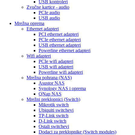
USB kontroleri
Zvučne kartice - audio
PCIe audio
USB audio
Mrežna oprema
Ethernet adapteri
PCI ethernet adapteri
PCIe ethernet adapteri
USB ethernet adapteri
Powerline ethernet adapteri
Wifi adapteri
PCIe wifi adapteri
USB wifi adapteri
Powerline wifi adapteri
Mrežna pohrana (NAS)
Asustor NAS
Synology NAS i oprema
QNap NAS
Mrežni preklopnici (Switch)
Mikrotik switch
Ubiquiti switchevi
TP-Link switch
D-Link switch
Ostali switchevi
Dodaci za preklopnike (Switch modules)