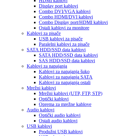
HDMI kablovi
Display port kablovi
Combo DVI/VGA kablovi
Combo HDMI/DVI kablovi
Combo Display port/HDMI kablovi
Ostali kablovi za monitore
Kablovi za pisače
USB kablovi za pisače
Paralelni kablovi za pisače
SATA HDD/SSD data kablovi
SATA HDD/SSD data kablovi
SAS HDD/SSD data kablovi
Kablovi za napajanja
Kablovi za napajanja šuko
Kablovi za napajanja SATA
Kablovi za napajanja ostali
Mrežni kablovi
Mrežni kablovi (UTP, FTP, STP)
Optički kablovi
Oprema za mrežne kablove
Audio kablovi
Optički audio kablovi
Ostali audio kablovi
USB kablovi
Produžni USB kablovi