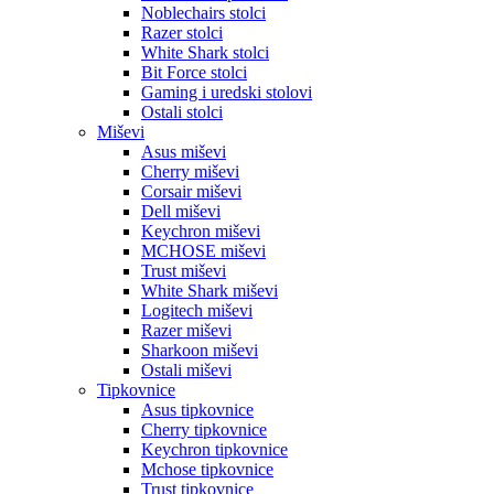
Noblechairs stolci
Razer stolci
White Shark stolci
Bit Force stolci
Gaming i uredski stolovi
Ostali stolci
Miševi
Asus miševi
Cherry miševi
Corsair miševi
Dell miševi
Keychron miševi
MCHOSE miševi
Trust miševi
White Shark miševi
Logitech miševi
Razer miševi
Sharkoon miševi
Ostali miševi
Tipkovnice
Asus tipkovnice
Cherry tipkovnice
Keychron tipkovnice
Mchose tipkovnice
Trust tipkovnice