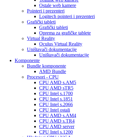
Ostale web kamere
Pointeri i prezenteri
Logitech pointeri i prezenteri
Grafički tableti
Grafički tableti
Oprema za grafičke tablete
Virtual Reality
Oculus Virtual Reality
Uništavači dokumentacije
Uništavači dokumentacije
Komponente
Bundle komponente
AMD Bundle
Procesori - CPU
CPU AMD s.AM5
CPU AMD sTR5
CPU Intel s.1700
CPU Intel s.1851
CPU Intel s.2066
CPU Intel ostali
CPU AMD s.AM4
CPU AMD s.TR4
CPU AMD server
CPU Intel s.1200