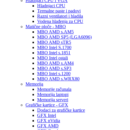
Hladnjaci CPU i VGA
Hladnjaci CPU
Termalne paste i padovi
Razni ventilatori i hladila
Vodena hlađenja za CPU
Matične ploče - MBO
MBO AMD s.AM5
MBO AMD SP5 (LGA6096)
MBO AMD sTR5
MBO Intel S.1700
MBO Intel s.1851
MBO Intel ostali
MBO AMD s.AM4
MBO AMD s.SP3
MBO Intel s.1200
MBO AMD s.WRX80
Memorija
Memorije računala
Memorija laptopi
Memorija serveri
Grafičke kartice - GFX
Dodaci za grafičke kartice
GFX Intel
GFX nVidia
GFX AMD