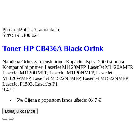
Po narudžbi 2 - 5 radna dana
Šifra:
194.100.021
Toner HP CB436A Black Orink
Namjena Orink zamjenski toner Kapacitet ispisa 2000 stranica
Kompatibilni printeri LaserJet M1120MFP, LaserJet M1120AMFP,
LaserJet M1120HMFP, LaserJet M1120NMFP, LaserJet
M1120WMFP, LaserJet M1522NFMFP, LaserJet M1522NMFP,
LaserJet P1503, LaserJet P1
9,47 €
-5%
Cijena s popustom
Iznos uštede: 0.47 €
Dodaj u košaricu