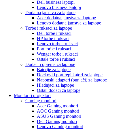
Dell business laptopi
Lenovo business laptopi
Dodatna jamstva za laptope
Acer dodatna jamstva za laptope
Lenovo dodatna jamstva za laptope
Torbe i ruksaci za laptope
Dell torbe i ruksaci
HP torbe i ruksaci
Lenovo torbe i ruksaci
Port torbe i ruksaci
Wenger torbe i ruksaci
Ostale torbe i ruksaci
Dodaci i oprema za laptope
Baterije za laptope
Dockovi i port replikatori za laptope
Naponski adapteri (punjači) za laptope
Hladnjaci za laptope
Ostali dodaci za laptope
Monitori i projektori
Gaming monitori
Acer Gaming monitori
AOC Gaming monitori
ASUS Gaming monitori
Dell Gaming monitori
Lenovo Gaming monitori