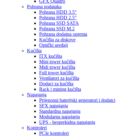
GFX Quadro
Pohrana podataka
Pohrana HDD 3.5"
Pohrana HDD 2.5"
Pohrana SSD SATA
Pohrana SSD M.2
Pohrana dodatna oprema
Kućišta za diskove
Optički uređaji
Kućišta
ITX kućišta
Mini tower kućišta
Midi tower kućišta
Full tower kućišta
Ventilatori za kućišta
Dodaci za kućišta
Rack i mining kućišta
Napajanja
Prijenosni baterijski generatori i dodatci
SFX napajanja
Standardna napajanja
Modularna napajanja
UPS - besprekidna napajanja
Kontroleri
PCIe kontroleri