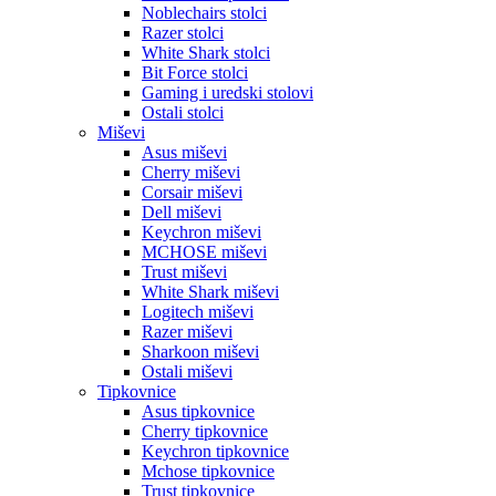
Noblechairs stolci
Razer stolci
White Shark stolci
Bit Force stolci
Gaming i uredski stolovi
Ostali stolci
Miševi
Asus miševi
Cherry miševi
Corsair miševi
Dell miševi
Keychron miševi
MCHOSE miševi
Trust miševi
White Shark miševi
Logitech miševi
Razer miševi
Sharkoon miševi
Ostali miševi
Tipkovnice
Asus tipkovnice
Cherry tipkovnice
Keychron tipkovnice
Mchose tipkovnice
Trust tipkovnice