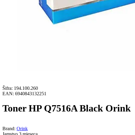
Šifra:
194.100.260
EAN:
6940843132251
Toner HP Q7516A Black Orink
Brand:
Orink
Jamstvo 3 mjeseca