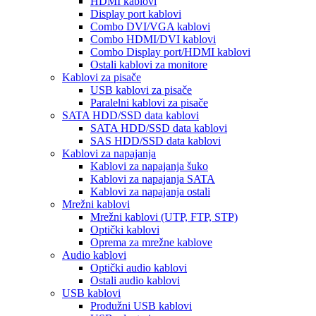
HDMI kablovi
Display port kablovi
Combo DVI/VGA kablovi
Combo HDMI/DVI kablovi
Combo Display port/HDMI kablovi
Ostali kablovi za monitore
Kablovi za pisače
USB kablovi za pisače
Paralelni kablovi za pisače
SATA HDD/SSD data kablovi
SATA HDD/SSD data kablovi
SAS HDD/SSD data kablovi
Kablovi za napajanja
Kablovi za napajanja šuko
Kablovi za napajanja SATA
Kablovi za napajanja ostali
Mrežni kablovi
Mrežni kablovi (UTP, FTP, STP)
Optički kablovi
Oprema za mrežne kablove
Audio kablovi
Optički audio kablovi
Ostali audio kablovi
USB kablovi
Produžni USB kablovi