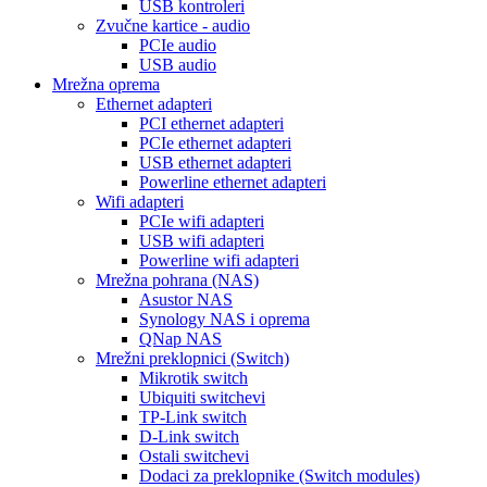
USB kontroleri
Zvučne kartice - audio
PCIe audio
USB audio
Mrežna oprema
Ethernet adapteri
PCI ethernet adapteri
PCIe ethernet adapteri
USB ethernet adapteri
Powerline ethernet adapteri
Wifi adapteri
PCIe wifi adapteri
USB wifi adapteri
Powerline wifi adapteri
Mrežna pohrana (NAS)
Asustor NAS
Synology NAS i oprema
QNap NAS
Mrežni preklopnici (Switch)
Mikrotik switch
Ubiquiti switchevi
TP-Link switch
D-Link switch
Ostali switchevi
Dodaci za preklopnike (Switch modules)