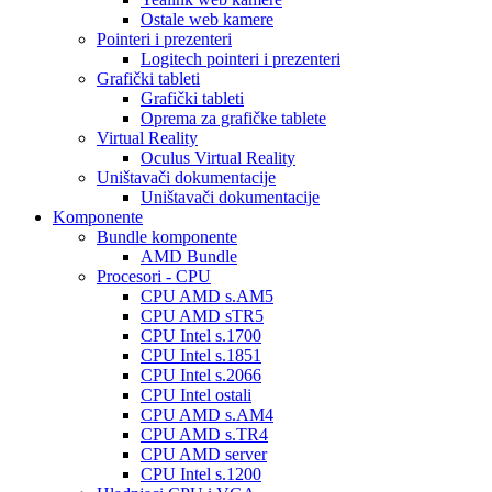
Ostale web kamere
Pointeri i prezenteri
Logitech pointeri i prezenteri
Grafički tableti
Grafički tableti
Oprema za grafičke tablete
Virtual Reality
Oculus Virtual Reality
Uništavači dokumentacije
Uništavači dokumentacije
Komponente
Bundle komponente
AMD Bundle
Procesori - CPU
CPU AMD s.AM5
CPU AMD sTR5
CPU Intel s.1700
CPU Intel s.1851
CPU Intel s.2066
CPU Intel ostali
CPU AMD s.AM4
CPU AMD s.TR4
CPU AMD server
CPU Intel s.1200