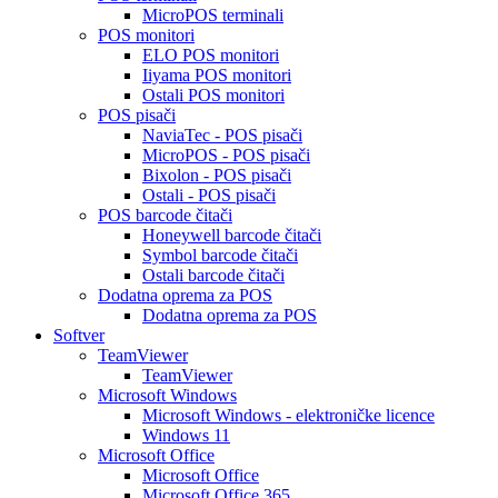
MicroPOS terminali
POS monitori
ELO POS monitori
Iiyama POS monitori
Ostali POS monitori
POS pisači
NaviaTec - POS pisači
MicroPOS - POS pisači
Bixolon - POS pisači
Ostali - POS pisači
POS barcode čitači
Honeywell barcode čitači
Symbol barcode čitači
Ostali barcode čitači
Dodatna oprema za POS
Dodatna oprema za POS
Softver
TeamViewer
TeamViewer
Microsoft Windows
Microsoft Windows - elektroničke licence
Windows 11
Microsoft Office
Microsoft Office
Microsoft Office 365