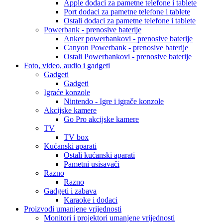
Apple dodaci za pametne telefone i tablete
Port dodaci za pametne telefone i tablete
Ostali dodaci za pametne telefone i tablete
Powerbank - prenosive baterije
Anker powerbankovi - prenosive baterije
Canyon Powerbank - prenosive baterije
Ostali Powerbankovi - prenosive baterije
Foto, video, audio i gadgeti
Gadgeti
Gadgeti
Igraće konzole
Nintendo - Igre i igrače konzole
Akcijske kamere
Go Pro akcijske kamere
TV
TV box
Kućanski aparati
Ostali kućanski aparati
Pametni usisavači
Razno
Razno
Gadgeti i zabava
Karaoke i dodaci
Proizvodi umanjene vrijednosti
Monitori i projektori umanjene vrijednosti