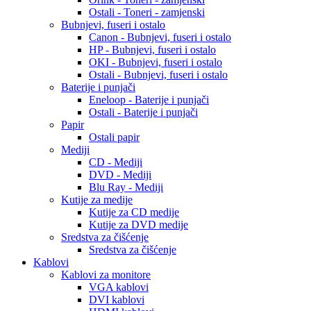
Ostali - Toneri - zamjenski
Bubnjevi, fuseri i ostalo
Canon - Bubnjevi, fuseri i ostalo
HP - Bubnjevi, fuseri i ostalo
OKI - Bubnjevi, fuseri i ostalo
Ostali - Bubnjevi, fuseri i ostalo
Baterije i punjači
Eneloop - Baterije i punjači
Ostali - Baterije i punjači
Papir
Ostali papir
Mediji
CD - Mediji
DVD - Mediji
Blu Ray - Mediji
Kutije za medije
Kutije za CD medije
Kutije za DVD medije
Sredstva za čišćenje
Sredstva za čišćenje
Kablovi
Kablovi za monitore
VGA kablovi
DVI kablovi