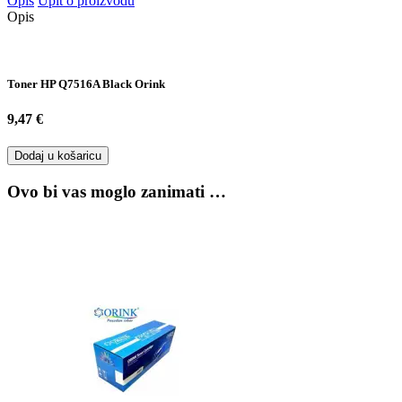
Opis
Upit o proizvodu
Opis
Toner HP Q7516A Black Orink
9,47 €
Dodaj u košaricu
Ovo bi vas moglo zanimati …