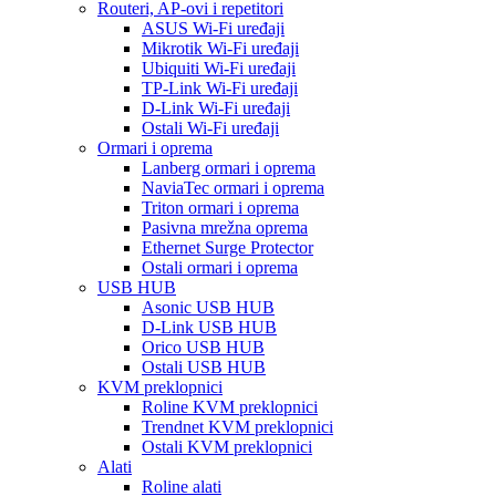
Routeri, AP-ovi i repetitori
ASUS Wi-Fi uređaji
Mikrotik Wi-Fi uređaji
Ubiquiti Wi-Fi uređaji
TP-Link Wi-Fi uređaji
D-Link Wi-Fi uređaji
Ostali Wi-Fi uređaji
Ormari i oprema
Lanberg ormari i oprema
NaviaTec ormari i oprema
Triton ormari i oprema
Pasivna mrežna oprema
Ethernet Surge Protector
Ostali ormari i oprema
USB HUB
Asonic USB HUB
D-Link USB HUB
Orico USB HUB
Ostali USB HUB
KVM preklopnici
Roline KVM preklopnici
Trendnet KVM preklopnici
Ostali KVM preklopnici
Alati
Roline alati