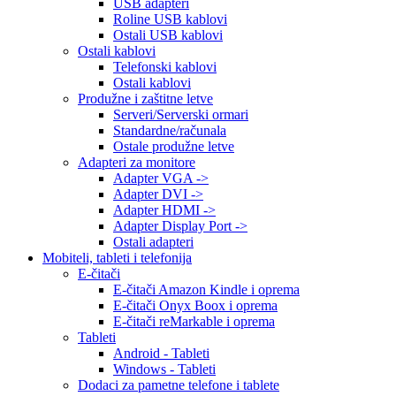
USB adapteri
Roline USB kablovi
Ostali USB kablovi
Ostali kablovi
Telefonski kablovi
Ostali kablovi
Produžne i zaštitne letve
Serveri/Serverski ormari
Standardne/računala
Ostale produžne letve
Adapteri za monitore
Adapter VGA ->
Adapter DVI ->
Adapter HDMI ->
Adapter Display Port ->
Ostali adapteri
Mobiteli, tableti i telefonija
E-čitači
E-čitači Amazon Kindle i oprema
E-čitači Onyx Boox i oprema
E-čitači reMarkable i oprema
Tableti
Android - Tableti
Windows - Tableti
Dodaci za pametne telefone i tablete