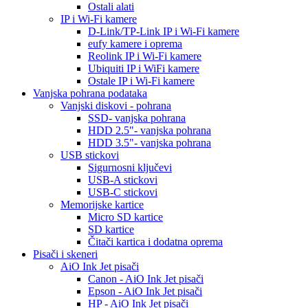
Ostali alati
IP i Wi-Fi kamere
D-Link/TP-Link IP i Wi-Fi kamere
eufy kamere i oprema
Reolink IP i Wi-Fi kamere
Ubiquiti IP i WiFi kamere
Ostale IP i Wi-Fi kamere
Vanjska pohrana podataka
Vanjski diskovi - pohrana
SSD- vanjska pohrana
HDD 2.5"- vanjska pohrana
HDD 3.5"- vanjska pohrana
USB stickovi
Sigurnosni ključevi
USB-A stickovi
USB-C stickovi
Memorijske kartice
Micro SD kartice
SD kartice
Čitači kartica i dodatna oprema
Pisači i skeneri
AiO Ink Jet pisači
Canon - AiO Ink Jet pisači
Epson - AiO Ink Jet pisači
HP - AiO Ink Jet pisači