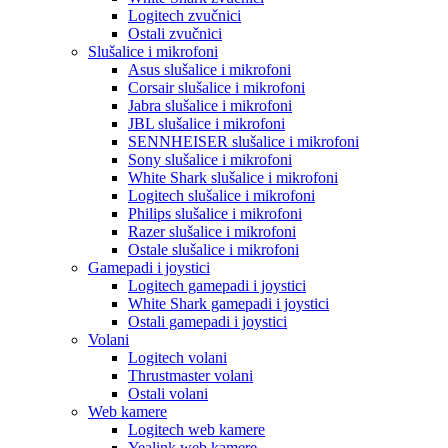
Logitech zvučnici
Ostali zvučnici
Slušalice i mikrofoni
Asus slušalice i mikrofoni
Corsair slušalice i mikrofoni
Jabra slušalice i mikrofoni
JBL slušalice i mikrofoni
SENNHEISER slušalice i mikrofoni
Sony slušalice i mikrofoni
White Shark slušalice i mikrofoni
Logitech slušalice i mikrofoni
Philips slušalice i mikrofoni
Razer slušalice i mikrofoni
Ostale slušalice i mikrofoni
Gamepadi i joystici
Logitech gamepadi i joystici
White Shark gamepadi i joystici
Ostali gamepadi i joystici
Volani
Logitech volani
Thrustmaster volani
Ostali volani
Web kamere
Logitech web kamere
Yealink web kamere