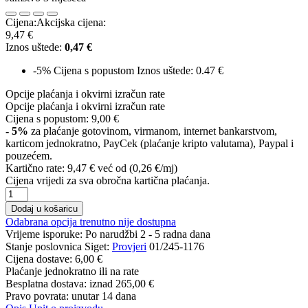
Cijena:
Akcijska cijena:
9,47 €
Iznos uštede:
0,47 €
-5%
Cijena s popustom
Iznos uštede: 0.47 €
Opcije plaćanja i okvirni izračun rate
Opcije plaćanja i okvirni izračun rate
Cijena s popustom:
9,00 €
- 5%
za plaćanje gotovinom, virmanom, internet bankarstvom,
karticom jednokratno, PayCek (plaćanje kripto valutama), Paypal i
pouzećem.
Kartično rate:
9,47 €
već od (0,26 €/mj)
Cijena vrijedi za sva obročna kartična plaćanja.
Dodaj u košaricu
Odabrana opcija trenutno nije dostupna
Vrijeme isporuke:
Po narudžbi 2 - 5 radna dana
Stanje poslovnica Siget:
Provjeri
01/245-1176
Cijena dostave:
6,00 €
Plaćanje jednokratno ili na rate
Besplatna dostava: iznad
265,00 €
Pravo povrata: unutar 14 dana