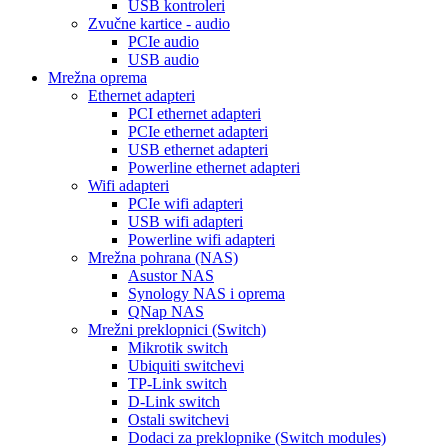
USB kontroleri
Zvučne kartice - audio
PCIe audio
USB audio
Mrežna oprema
Ethernet adapteri
PCI ethernet adapteri
PCIe ethernet adapteri
USB ethernet adapteri
Powerline ethernet adapteri
Wifi adapteri
PCIe wifi adapteri
USB wifi adapteri
Powerline wifi adapteri
Mrežna pohrana (NAS)
Asustor NAS
Synology NAS i oprema
QNap NAS
Mrežni preklopnici (Switch)
Mikrotik switch
Ubiquiti switchevi
TP-Link switch
D-Link switch
Ostali switchevi
Dodaci za preklopnike (Switch modules)