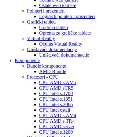
Ostale web kamere
Pointeri i prezenteri
Logitech pointeri i prezenteri
Grafički tableti
Grafički tableti
Oprema za grafičke tablete
Virtual Reality
Oculus Virtual Reality
Uništavači dokumentacije
Uništavači dokumentacije
Komponente
Bundle komponente
AMD Bundle
Procesori - CPU
CPU AMD s.AM5
CPU AMD sTR5
CPU Intel s.1700
CPU Intel s.1851
CPU Intel s.2066
CPU Intel ostali
CPU AMD s.AM4
CPU AMD s.TR4
CPU AMD server
CPU Intel s.1200