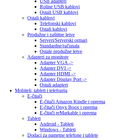
USB adapteri
Roline USB kablovi
Ostali USB kablovi
Ostali kablovi
Telefonski kablovi
Ostali kablovi
Produžne i zaštitne letve
Serveri/Serverski ormari
Standardne/računala
Ostale produžne letve
Adapteri za monitore
Adapter VGA ->
Adapter DVI ->
Adapter HDMI ->
Adapter Display Port ->
Ostali adapteri
Mobiteli, tableti i telefonija
E-čitači
E-čitači Amazon Kindle i oprema
E-čitači Onyx Boox i oprema
E-čitači reMarkable i oprema
Tableti
Android - Tableti
Windows - Tableti
Dodaci za pametne telefone i tablete