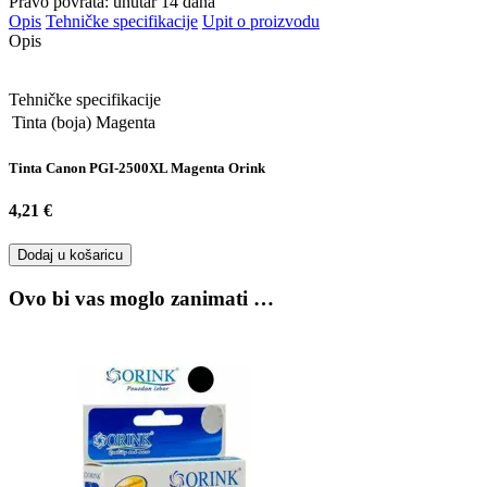
Pravo povrata: unutar 14 dana
Opis
Tehničke specifikacije
Upit o proizvodu
Opis
Tehničke specifikacije
Tinta (boja)
Magenta
Tinta Canon PGI-2500XL Magenta Orink
4,21 €
Dodaj u košaricu
Ovo bi vas moglo zanimati …