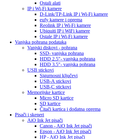
Ostali alati
IP i Wi-Fi kamere
D-Link/TP-Link IP i Wi-Fi kamere
eufy kamere i oprema
Reolink IP i Wi-Fi kamere
Ubiquiti IP i WiFi kamere
Ostale IP i Wi-Fi kamere
Vanjska pohrana podataka
Vanjski diskovi - pohrana
SSD- vanjska pohrana
HDD 2.5"- vanjska pohrana
HDD 3.5"- vanjska pohrana
USB stickovi
Sigurnosni ključevi
USB-A stickovi
USB-C stickovi
Memorijske kartice
Micro SD kartice
SD kartice
Čitači kartica i dodatna oprema
Pisači i skeneri
AiO Ink Jet pisači
Canon - AiO Ink Jet pisači
Epson - AiO Ink Jet pisači
HP - AiO Ink Jet pisači