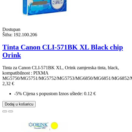
Dostupan
Šifra:
192.100.206
Tinta Canon CLI-571BK XL Black chip
Orink
Tinta za Canon CLI-571BK XL, Orink zamjenska tinta, black,
kompatibilnost : PIXMA
MG5750/MG5751/MG5752/MG5753/MG6850/MG6851/MG6852/
2,32 €
-5%
Cijena s popustom
Iznos uštede: 0.12 €
Dodaj u košaricu