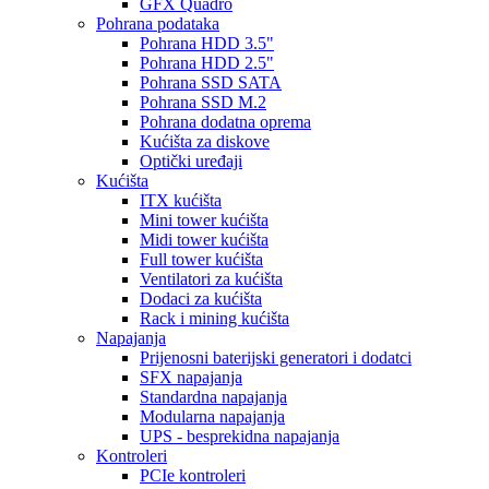
GFX Quadro
Pohrana podataka
Pohrana HDD 3.5"
Pohrana HDD 2.5"
Pohrana SSD SATA
Pohrana SSD M.2
Pohrana dodatna oprema
Kućišta za diskove
Optički uređaji
Kućišta
ITX kućišta
Mini tower kućišta
Midi tower kućišta
Full tower kućišta
Ventilatori za kućišta
Dodaci za kućišta
Rack i mining kućišta
Napajanja
Prijenosni baterijski generatori i dodatci
SFX napajanja
Standardna napajanja
Modularna napajanja
UPS - besprekidna napajanja
Kontroleri
PCIe kontroleri