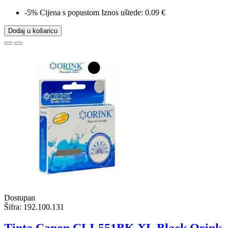
-5%
Cijena s popustom
Iznos uštede: 0.09 €
Dodaj u košaricu
Dostupan
Šifra:
192.100.131