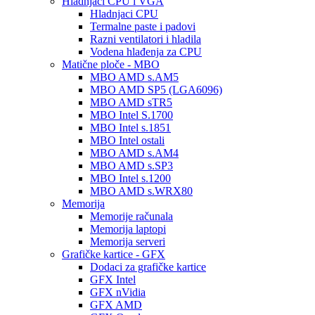
Hladnjaci CPU i VGA
Hladnjaci CPU
Termalne paste i padovi
Razni ventilatori i hladila
Vodena hlađenja za CPU
Matične ploče - MBO
MBO AMD s.AM5
MBO AMD SP5 (LGA6096)
MBO AMD sTR5
MBO Intel S.1700
MBO Intel s.1851
MBO Intel ostali
MBO AMD s.AM4
MBO AMD s.SP3
MBO Intel s.1200
MBO AMD s.WRX80
Memorija
Memorije računala
Memorija laptopi
Memorija serveri
Grafičke kartice - GFX
Dodaci za grafičke kartice
GFX Intel
GFX nVidia
GFX AMD