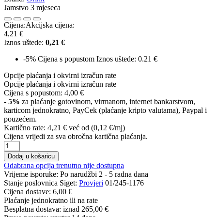
Jamstvo 3 mjeseca
Cijena:
Akcijska cijena:
4,21 €
Iznos uštede:
0,21 €
-5%
Cijena s popustom
Iznos uštede: 0.21 €
Opcije plaćanja i okvirni izračun rate
Opcije plaćanja i okvirni izračun rate
Cijena s popustom:
4,00 €
- 5%
za plaćanje gotovinom, virmanom, internet bankarstvom,
karticom jednokratno, PayCek (plaćanje kripto valutama), Paypal i
pouzećem.
Kartično rate:
4,21 €
već od (0,12 €/mj)
Cijena vrijedi za sva obročna kartična plaćanja.
Dodaj u košaricu
Odabrana opcija trenutno nije dostupna
Vrijeme isporuke:
Po narudžbi 2 - 5 radna dana
Stanje poslovnica Siget:
Provjeri
01/245-1176
Cijena dostave:
6,00 €
Plaćanje jednokratno ili na rate
Besplatna dostava: iznad
265,00 €