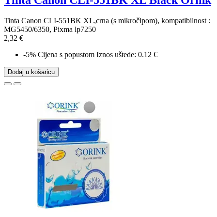
Tinta Canon CLI-551BK XL Black Orink
Tinta Canon CLI-551BK XL,crna (s mikročipom), kompatibilnost :
MG5450/6350, Pixma lp7250
2,32 €
-5%
Cijena s popustom
Iznos uštede: 0.12 €
Dodaj u košaricu