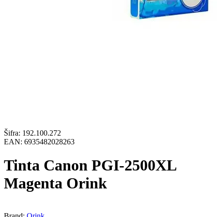
Šifra:
192.100.272
EAN:
6935482028263
Tinta Canon PGI-2500XL
Magenta Orink
Brand:
Orink