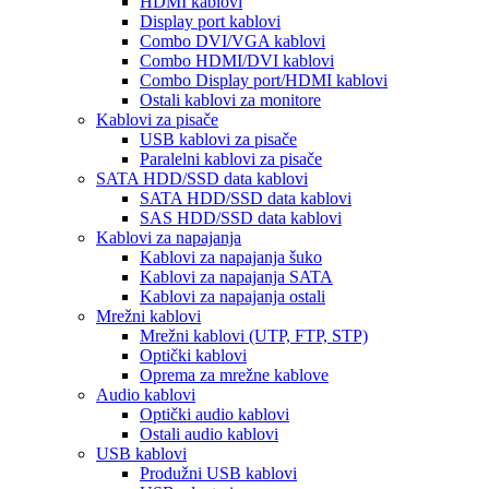
HDMI kablovi
Display port kablovi
Combo DVI/VGA kablovi
Combo HDMI/DVI kablovi
Combo Display port/HDMI kablovi
Ostali kablovi za monitore
Kablovi za pisače
USB kablovi za pisače
Paralelni kablovi za pisače
SATA HDD/SSD data kablovi
SATA HDD/SSD data kablovi
SAS HDD/SSD data kablovi
Kablovi za napajanja
Kablovi za napajanja šuko
Kablovi za napajanja SATA
Kablovi za napajanja ostali
Mrežni kablovi
Mrežni kablovi (UTP, FTP, STP)
Optički kablovi
Oprema za mrežne kablove
Audio kablovi
Optički audio kablovi
Ostali audio kablovi
USB kablovi
Produžni USB kablovi