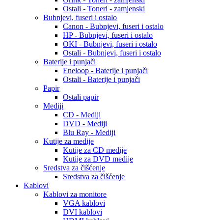
Ostali - Toneri - zamjenski
Bubnjevi, fuseri i ostalo
Canon - Bubnjevi, fuseri i ostalo
HP - Bubnjevi, fuseri i ostalo
OKI - Bubnjevi, fuseri i ostalo
Ostali - Bubnjevi, fuseri i ostalo
Baterije i punjači
Eneloop - Baterije i punjači
Ostali - Baterije i punjači
Papir
Ostali papir
Mediji
CD - Mediji
DVD - Mediji
Blu Ray - Mediji
Kutije za medije
Kutije za CD medije
Kutije za DVD medije
Sredstva za čišćenje
Sredstva za čišćenje
Kablovi
Kablovi za monitore
VGA kablovi
DVI kablovi