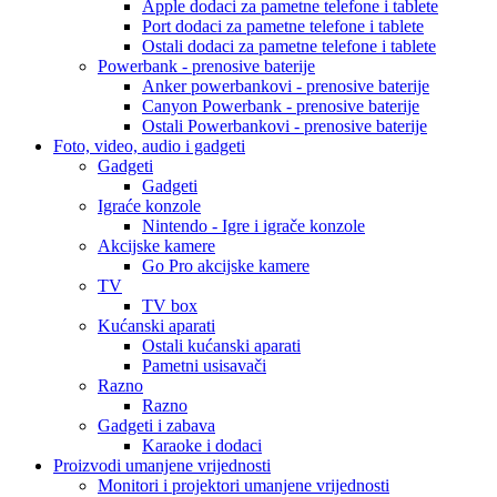
Apple dodaci za pametne telefone i tablete
Port dodaci za pametne telefone i tablete
Ostali dodaci za pametne telefone i tablete
Powerbank - prenosive baterije
Anker powerbankovi - prenosive baterije
Canyon Powerbank - prenosive baterije
Ostali Powerbankovi - prenosive baterije
Foto, video, audio i gadgeti
Gadgeti
Gadgeti
Igraće konzole
Nintendo - Igre i igrače konzole
Akcijske kamere
Go Pro akcijske kamere
TV
TV box
Kućanski aparati
Ostali kućanski aparati
Pametni usisavači
Razno
Razno
Gadgeti i zabava
Karaoke i dodaci
Proizvodi umanjene vrijednosti
Monitori i projektori umanjene vrijednosti