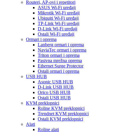
Routeri, AP-ovi i repetitori
ASUS Wi-Fi uređaji
Mikrotik Wi-Fi uređaji
Ubiquiti Wi-Fi uređaji
TP-Link Wi-Fi uređaji
D-Link Wi-Fi uređaji
Ostali Wi-Fi uređaji
Ormari i oprema
Lanberg ormari i oprema
NaviaTec ormari i oprema
Triton ormari i oprema
Pasivna mrežna oprema
Ethernet Surge Protector
Ostali ormari i oprema
USB HUB
Asonic USB HUB
D-Link USB HUB
Orico USB HUB
Ostali USB HUB
KVM preklopnici
Roline KVM preklopnici
Trendnet KVM preklopnici
Ostali KVM preklopnici
Alati
Roline alati