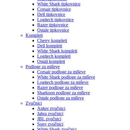
White Shark tipkovnice
Corsair tipkovnice
Dell tipkovnice
Logitech tipkovnice
Razer tipkovnice
Ostale tipkovnice
Kompleti
Cherry kompleti
Dell kompleti
White Shark kompleti
Logitech kompleti
Ostali kompleti
Podloge za miševe
Corsair podloge za miševe
White Shark podloge za miševe
Logitech podloge za miševe
Razer podloge za miševe
Sharkoon podloge za miševe
Ostale podloge za miševe
Zvučnici
Anker zvučnici
Jabra zvučnici
JBL zvučnici
Sony zvučnici
White Shark zvučnici