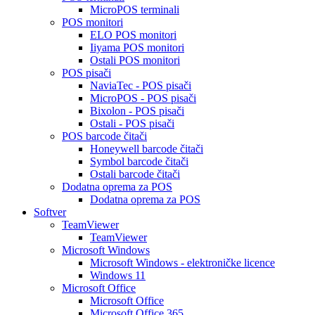
MicroPOS terminali
POS monitori
ELO POS monitori
Iiyama POS monitori
Ostali POS monitori
POS pisači
NaviaTec - POS pisači
MicroPOS - POS pisači
Bixolon - POS pisači
Ostali - POS pisači
POS barcode čitači
Honeywell barcode čitači
Symbol barcode čitači
Ostali barcode čitači
Dodatna oprema za POS
Dodatna oprema za POS
Softver
TeamViewer
TeamViewer
Microsoft Windows
Microsoft Windows - elektroničke licence
Windows 11
Microsoft Office
Microsoft Office
Microsoft Office 365