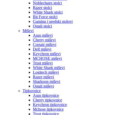
Noblechairs stolci
Razer stolci
White Shark stolci
Bit Force stolci
Gaming i uredski stolovi
Ostali stolci
Miševi
Asus miševi
Cherry miševi
Corsair miševi
Dell miševi
Keychron miševi
MCHOSE miševi
Trust miševi
White Shark miševi
Logitech miševi
Razer miševi
Sharkoon miševi
Ostali miševi
Tipkovnice
Asus tipkovnice
Cherry tipkovnice
Keychron tipkovnice
Mchose tipkovnice
Trust tipkovnice