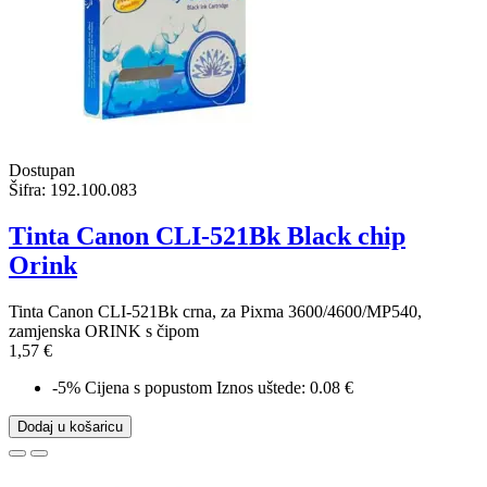
Dostupan
Šifra:
192.100.083
Tinta Canon CLI-521Bk Black chip
Orink
Tinta Canon CLI-521Bk crna, za Pixma 3600/4600/MP540,
zamjenska ORINK s čipom
1,57 €
-5%
Cijena s popustom
Iznos uštede: 0.08 €
Dodaj u košaricu