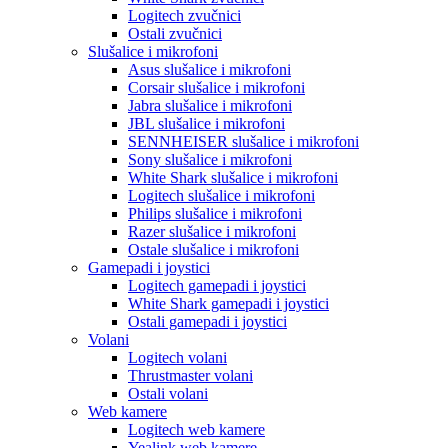
Logitech zvučnici
Ostali zvučnici
Slušalice i mikrofoni
Asus slušalice i mikrofoni
Corsair slušalice i mikrofoni
Jabra slušalice i mikrofoni
JBL slušalice i mikrofoni
SENNHEISER slušalice i mikrofoni
Sony slušalice i mikrofoni
White Shark slušalice i mikrofoni
Logitech slušalice i mikrofoni
Philips slušalice i mikrofoni
Razer slušalice i mikrofoni
Ostale slušalice i mikrofoni
Gamepadi i joystici
Logitech gamepadi i joystici
White Shark gamepadi i joystici
Ostali gamepadi i joystici
Volani
Logitech volani
Thrustmaster volani
Ostali volani
Web kamere
Logitech web kamere
Yealink web kamere