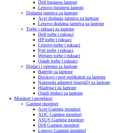
Dell business laptopi
Lenovo business laptopi
Dodatna jamstva za laptope
Acer dodatna jamstva za laptope
Lenovo dodatna jamstva za laptope
Torbe i ruksaci za laptope
Dell torbe i ruksaci
HP torbe i ruksaci
Lenovo torbe i ruksaci
Port torbe i ruksaci
Wenger torbe i ruksaci
Ostale torbe i ruksaci
Dodaci i oprema za laptope
Baterije za laptope
Dockovi i port replikatori za laptope
Naponski adapteri (punjači) za laptope
Hladnjaci za laptope
Ostali dodaci za laptope
Monitori i projektori
Gaming monitori
Acer Gaming monitori
AOC Gaming monitori
ASUS Gaming monitori
Dell Gaming monitori
Lenovo Gaming monitori