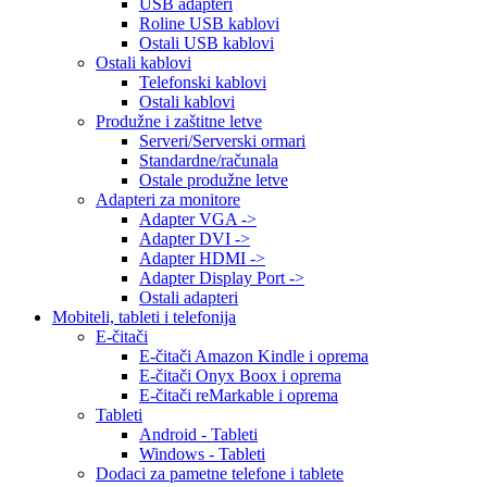
USB adapteri
Roline USB kablovi
Ostali USB kablovi
Ostali kablovi
Telefonski kablovi
Ostali kablovi
Produžne i zaštitne letve
Serveri/Serverski ormari
Standardne/računala
Ostale produžne letve
Adapteri za monitore
Adapter VGA ->
Adapter DVI ->
Adapter HDMI ->
Adapter Display Port ->
Ostali adapteri
Mobiteli, tableti i telefonija
E-čitači
E-čitači Amazon Kindle i oprema
E-čitači Onyx Boox i oprema
E-čitači reMarkable i oprema
Tableti
Android - Tableti
Windows - Tableti
Dodaci za pametne telefone i tablete