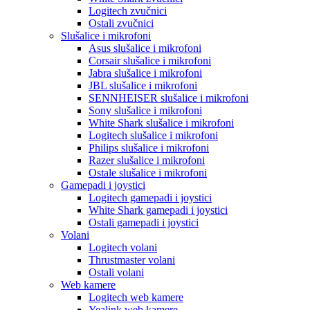
Logitech zvučnici
Ostali zvučnici
Slušalice i mikrofoni
Asus slušalice i mikrofoni
Corsair slušalice i mikrofoni
Jabra slušalice i mikrofoni
JBL slušalice i mikrofoni
SENNHEISER slušalice i mikrofoni
Sony slušalice i mikrofoni
White Shark slušalice i mikrofoni
Logitech slušalice i mikrofoni
Philips slušalice i mikrofoni
Razer slušalice i mikrofoni
Ostale slušalice i mikrofoni
Gamepadi i joystici
Logitech gamepadi i joystici
White Shark gamepadi i joystici
Ostali gamepadi i joystici
Volani
Logitech volani
Thrustmaster volani
Ostali volani
Web kamere
Logitech web kamere
Yealink web kamere