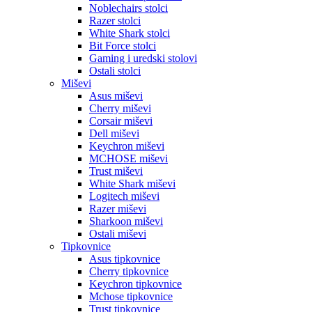
Noblechairs stolci
Razer stolci
White Shark stolci
Bit Force stolci
Gaming i uredski stolovi
Ostali stolci
Miševi
Asus miševi
Cherry miševi
Corsair miševi
Dell miševi
Keychron miševi
MCHOSE miševi
Trust miševi
White Shark miševi
Logitech miševi
Razer miševi
Sharkoon miševi
Ostali miševi
Tipkovnice
Asus tipkovnice
Cherry tipkovnice
Keychron tipkovnice
Mchose tipkovnice
Trust tipkovnice