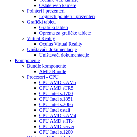
Ostale web kamere
Pointeri i prezenteri
Logitech pointeri i prezenteri
Grafički tableti
Grafički tableti
Oprema za grafičke tablete
Virtual Reality
Oculus Virtual Reality
Uništavači dokumentacije
Uništavači dokumentacije
Komponente
Bundle komponente
AMD Bundle
Procesori - CPU
CPU AMD s.AM5
CPU AMD sTR5
CPU Intel s.1700
CPU Intel s.1851
CPU Intel s.2066
CPU Intel ostali
CPU AMD s.AM4
CPU AMD s.TR4
CPU AMD server
CPU Intel s.1200