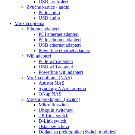
USB kontroleri
Zvučne kartice - audio
PCIe audio
USB audio
Mrežna oprema
Ethernet adapteri
PCI ethernet adapteri
PCIe ethernet adapteri
USB ethernet adapteri
Powerline ethernet adapteri
Wifi adapteri
PCIe wifi adapteri
USB wifi adapteri
Powerline wifi adapteri
Mrežna pohrana (NAS)
Asustor NAS
Synology NAS i oprema
QNap NAS
Mrežni preklopnici (Switch)
Mikrotik switch
Ubiquiti switchevi
TP-Link switch
D-Link switch
Ostali switchevi
Dodaci za preklopnike (Switch modules)