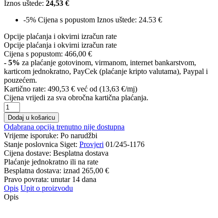
Iznos uštede:
24,53 €
-5%
Cijena s popustom
Iznos uštede: 24.53 €
Opcije plaćanja i okvirni izračun rate
Opcije plaćanja i okvirni izračun rate
Cijena s popustom:
466,00 €
- 5%
za plaćanje gotovinom, virmanom, internet bankarstvom,
karticom jednokratno, PayCek (plaćanje kripto valutama), Paypal i
pouzećem.
Kartično rate:
490,53 €
već od (13,63 €/mj)
Cijena vrijedi za sva obročna kartična plaćanja.
Dodaj u košaricu
Odabrana opcija trenutno nije dostupna
Vrijeme isporuke:
Po narudžbi
Stanje poslovnica Siget:
Provjeri
01/245-1176
Cijena dostave:
Besplatna dostava
Plaćanje jednokratno ili na rate
Besplatna dostava: iznad
265,00 €
Pravo povrata: unutar 14 dana
Opis
Upit o proizvodu
Opis