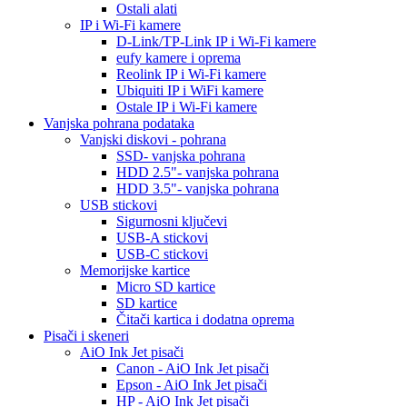
Ostali alati
IP i Wi-Fi kamere
D-Link/TP-Link IP i Wi-Fi kamere
eufy kamere i oprema
Reolink IP i Wi-Fi kamere
Ubiquiti IP i WiFi kamere
Ostale IP i Wi-Fi kamere
Vanjska pohrana podataka
Vanjski diskovi - pohrana
SSD- vanjska pohrana
HDD 2.5"- vanjska pohrana
HDD 3.5"- vanjska pohrana
USB stickovi
Sigurnosni ključevi
USB-A stickovi
USB-C stickovi
Memorijske kartice
Micro SD kartice
SD kartice
Čitači kartica i dodatna oprema
Pisači i skeneri
AiO Ink Jet pisači
Canon - AiO Ink Jet pisači
Epson - AiO Ink Jet pisači
HP - AiO Ink Jet pisači