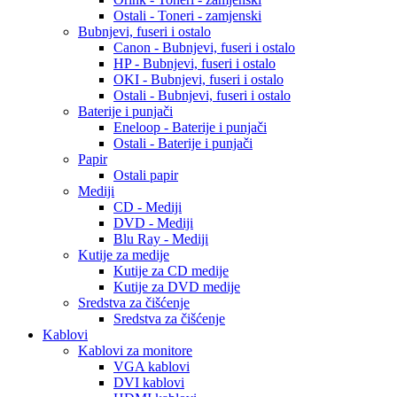
Ostali - Toneri - zamjenski
Bubnjevi, fuseri i ostalo
Canon - Bubnjevi, fuseri i ostalo
HP - Bubnjevi, fuseri i ostalo
OKI - Bubnjevi, fuseri i ostalo
Ostali - Bubnjevi, fuseri i ostalo
Baterije i punjači
Eneloop - Baterije i punjači
Ostali - Baterije i punjači
Papir
Ostali papir
Mediji
CD - Mediji
DVD - Mediji
Blu Ray - Mediji
Kutije za medije
Kutije za CD medije
Kutije za DVD medije
Sredstva za čišćenje
Sredstva za čišćenje
Kablovi
Kablovi za monitore
VGA kablovi
DVI kablovi