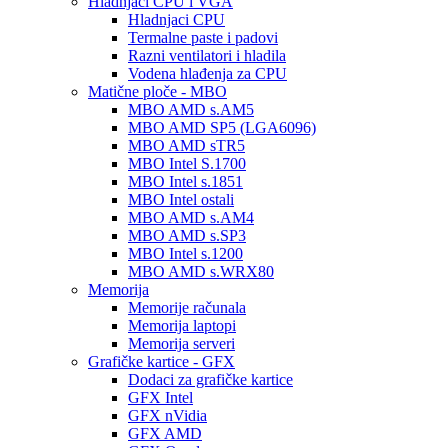
Hladnjaci CPU i VGA
Hladnjaci CPU
Termalne paste i padovi
Razni ventilatori i hladila
Vodena hlađenja za CPU
Matične ploče - MBO
MBO AMD s.AM5
MBO AMD SP5 (LGA6096)
MBO AMD sTR5
MBO Intel S.1700
MBO Intel s.1851
MBO Intel ostali
MBO AMD s.AM4
MBO AMD s.SP3
MBO Intel s.1200
MBO AMD s.WRX80
Memorija
Memorije računala
Memorija laptopi
Memorija serveri
Grafičke kartice - GFX
Dodaci za grafičke kartice
GFX Intel
GFX nVidia
GFX AMD