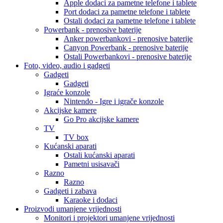
Apple dodaci za pametne telefone i tablete
Port dodaci za pametne telefone i tablete
Ostali dodaci za pametne telefone i tablete
Powerbank - prenosive baterije
Anker powerbankovi - prenosive baterije
Canyon Powerbank - prenosive baterije
Ostali Powerbankovi - prenosive baterije
Foto, video, audio i gadgeti
Gadgeti
Gadgeti
Igraće konzole
Nintendo - Igre i igrače konzole
Akcijske kamere
Go Pro akcijske kamere
TV
TV box
Kućanski aparati
Ostali kućanski aparati
Pametni usisavači
Razno
Razno
Gadgeti i zabava
Karaoke i dodaci
Proizvodi umanjene vrijednosti
Monitori i projektori umanjene vrijednosti