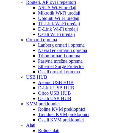
Routeri, AP-ovi i repetitori
ASUS Wi-Fi uređaji
Mikrotik Wi-Fi uređaji
Ubiquiti Wi-Fi uređaji
TP-Link Wi-Fi uređaji
D-Link Wi-Fi uređaji
Ostali Wi-Fi uređaji
Ormari i oprema
Lanberg ormari i oprema
NaviaTec ormari i oprema
Triton ormari i oprema
Pasivna mrežna oprema
Ethernet Surge Protector
Ostali ormari i oprema
USB HUB
Asonic USB HUB
D-Link USB HUB
Orico USB HUB
Ostali USB HUB
KVM preklopnici
Roline KVM preklopnici
Trendnet KVM preklopnici
Ostali KVM preklopnici
Alati
Roline alati