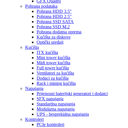
GFX Quadro
Pohrana podataka
Pohrana HDD 3.5"
Pohrana HDD 2.5"
Pohrana SSD SATA
Pohrana SSD M.2
Pohrana dodatna oprema
Kućišta za diskove
Optički uređaji
Kućišta
ITX kućišta
Mini tower kućišta
Midi tower kućišta
Full tower kućišta
Ventilatori za kućišta
Dodaci za kućišta
Rack i mining kućišta
Napajanja
Prijenosni baterijski generatori i dodatci
SFX napajanja
Standardna napajanja
Modularna napajanja
UPS - besprekidna napajanja
Kontroleri
PCIe kontroleri