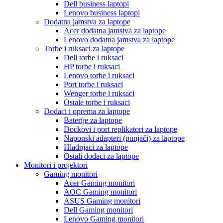
Dell business laptopi
Lenovo business laptopi
Dodatna jamstva za laptope
Acer dodatna jamstva za laptope
Lenovo dodatna jamstva za laptope
Torbe i ruksaci za laptope
Dell torbe i ruksaci
HP torbe i ruksaci
Lenovo torbe i ruksaci
Port torbe i ruksaci
Wenger torbe i ruksaci
Ostale torbe i ruksaci
Dodaci i oprema za laptope
Baterije za laptope
Dockovi i port replikatori za laptope
Naponski adapteri (punjači) za laptope
Hladnjaci za laptope
Ostali dodaci za laptope
Monitori i projektori
Gaming monitori
Acer Gaming monitori
AOC Gaming monitori
ASUS Gaming monitori
Dell Gaming monitori
Lenovo Gaming monitori