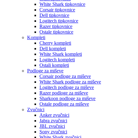
White Shark tipkovnice
Corsair tipkovnice
Dell tipkovnice
Logitech tipkovnice
Razer tipkovnice
Ostale tipkovnice
Kompleti
Cherry kompleti
Dell kompleti
White Shark kompleti
Logitech kompleti
Ostali kompleti
Podloge za miševe
Corsair podloge za miševe
White Shark podloge za miševe
Logitech podloge za miševe
Razer podloge za miševe
Sharkoon podloge za miševe
Ostale podloge za miševe
Zvučnici
Anker zvučnici
Jabra zvučnici
JBL zvučnici
Sony zvučnici
White Shark zvučnici