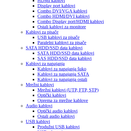
HDMI kablovi
Display port kablovi
Combo DVI/VGA kablovi
Combo HDMI/DVI kablovi
Combo Display port/HDMI kablovi
Ostali kablovi za monitore
Kablovi za pisače
USB kablovi za pisače
Paralelni kablovi za pisače
SATA HDD/SSD data kablovi
SATA HDD/SSD data kablovi
SAS HDD/SSD data kablovi
Kablovi za napajanja
Kablovi za napajanja šuko
Kablovi za napajanja SATA
Kablovi za napajanja ostali
Mrežni kablovi
Mrežni kablovi (UTP, FTP, STP)
Optički kablovi
Oprema za mrežne kablove
Audio kablovi
Optički audio kablovi
Ostali audio kablovi
USB kablovi
Produžni USB kablovi