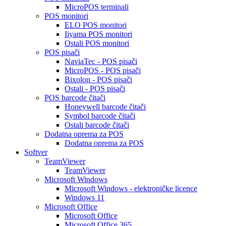
MicroPOS terminali
POS monitori
ELO POS monitori
Iiyama POS monitori
Ostali POS monitori
POS pisači
NaviaTec - POS pisači
MicroPOS - POS pisači
Bixolon - POS pisači
Ostali - POS pisači
POS barcode čitači
Honeywell barcode čitači
Symbol barcode čitači
Ostali barcode čitači
Dodatna oprema za POS
Dodatna oprema za POS
Softver
TeamViewer
TeamViewer
Microsoft Windows
Microsoft Windows - elektroničke licence
Windows 11
Microsoft Office
Microsoft Office
Microsoft Office 365