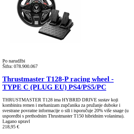
Po narudžbi
Šifra:
078.900.067
Thrustmaster T128-P racing wheel -
TYPE C (PLUG EU) PS4/PS5/PC
THRUSTMASTER T128 ima HYBRID DRIVE sustav koji
kombinira remen i mehanizam zupčanika za pružanje duboke i
svestrane povratne informacije o sili i isporučuje 20% više snage (u
usporedbi s prethodnim Thrustmaster T150 hibridnim volanima).
Lagano upravl
218,95 €