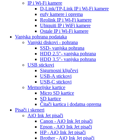
IP i Wi-Fi kamere
D-Link/TP-Link IP i Wi-Fi kamere
eufy kamere i oprema
Reolink IP i Wi-Fi kamere
Ubiquiti IP i WiFi kamere
Ostale IP i Wi-Fi kamere
Vanjska pohrana podataka
Vanjski diskovi - pohrana
SSD- vanjska pohrana
HDD 2.5"- vanjska pohrana
HDD 3.5"- vanjska pohrana
USB stickovi
Sigurnosni ključevi
USB-A stickovi
USB-C stickovi
Memorijske kartice
Micro SD kartice
SD kartice
Čitači kartica i dodatna oprema
Pisači i skeneri
AiO Ink Jet pisači
Canon - AiO Ink Jet pisači
Epson - AiO Ink Jet pisači
HP - AiO Ink Jet pisači
Brother - AiO Ink Jet pisači