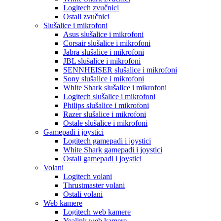
Logitech zvučnici
Ostali zvučnici
Slušalice i mikrofoni
Asus slušalice i mikrofoni
Corsair slušalice i mikrofoni
Jabra slušalice i mikrofoni
JBL slušalice i mikrofoni
SENNHEISER slušalice i mikrofoni
Sony slušalice i mikrofoni
White Shark slušalice i mikrofoni
Logitech slušalice i mikrofoni
Philips slušalice i mikrofoni
Razer slušalice i mikrofoni
Ostale slušalice i mikrofoni
Gamepadi i joystici
Logitech gamepadi i joystici
White Shark gamepadi i joystici
Ostali gamepadi i joystici
Volani
Logitech volani
Thrustmaster volani
Ostali volani
Web kamere
Logitech web kamere
Yealink web kamere