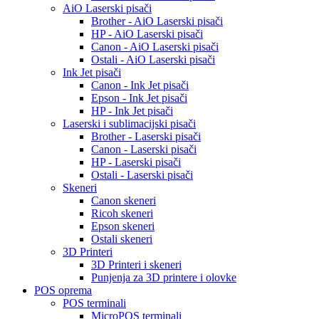
AiO Laserski pisači
Brother - AiO Laserski pisači
HP - AiO Laserski pisači
Canon - AiO Laserski pisači
Ostali - AiO Laserski pisači
Ink Jet pisači
Canon - Ink Jet pisači
Epson - Ink Jet pisači
HP - Ink Jet pisači
Laserski i sublimacijski pisači
Brother - Laserski pisači
Canon - Laserski pisači
HP - Laserski pisači
Ostali - Laserski pisači
Skeneri
Canon skeneri
Ricoh skeneri
Epson skeneri
Ostali skeneri
3D Printeri
3D Printeri i skeneri
Punjenja za 3D printere i olovke
POS oprema
POS terminali
MicroPOS terminali