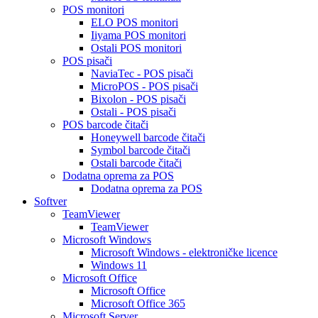
POS monitori
ELO POS monitori
Iiyama POS monitori
Ostali POS monitori
POS pisači
NaviaTec - POS pisači
MicroPOS - POS pisači
Bixolon - POS pisači
Ostali - POS pisači
POS barcode čitači
Honeywell barcode čitači
Symbol barcode čitači
Ostali barcode čitači
Dodatna oprema za POS
Dodatna oprema za POS
Softver
TeamViewer
TeamViewer
Microsoft Windows
Microsoft Windows - elektroničke licence
Windows 11
Microsoft Office
Microsoft Office
Microsoft Office 365
Microsoft Server