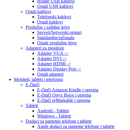
Roline USB kablovi
Ostali USB kablovi
Ostali kablovi
Telefonski kablovi
Ostali kablovi
Produžne i zaštitne letve
Serveri/Serverski ormari
Standardne/računala
Ostale produžne letve
Adapteri za monitore
Adapter VGA ->
Adapter DVI ->
Adapter HDMI ->
Adapter Display Port ->
Ostali adapteri
Mobiteli, tableti i telefonija
E-čitači
E-čitači Amazon Kindle i oprema
E-čitači Onyx Boox i oprema
E-čitači reMarkable i oprema
Tableti
Android - Tableti
Windows - Tableti
Dodaci za pametne telefone i tablete
Apple dodaci za pametne telefone i tablete