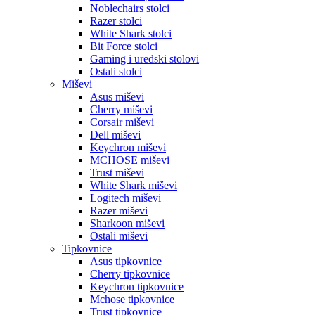
Noblechairs stolci
Razer stolci
White Shark stolci
Bit Force stolci
Gaming i uredski stolovi
Ostali stolci
Miševi
Asus miševi
Cherry miševi
Corsair miševi
Dell miševi
Keychron miševi
MCHOSE miševi
Trust miševi
White Shark miševi
Logitech miševi
Razer miševi
Sharkoon miševi
Ostali miševi
Tipkovnice
Asus tipkovnice
Cherry tipkovnice
Keychron tipkovnice
Mchose tipkovnice
Trust tipkovnice