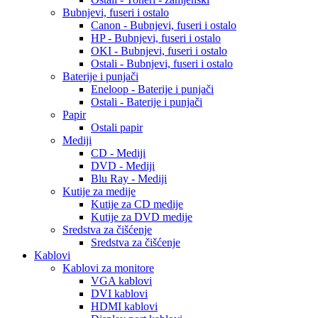
Bubnjevi, fuseri i ostalo
Canon - Bubnjevi, fuseri i ostalo
HP - Bubnjevi, fuseri i ostalo
OKI - Bubnjevi, fuseri i ostalo
Ostali - Bubnjevi, fuseri i ostalo
Baterije i punjači
Eneloop - Baterije i punjači
Ostali - Baterije i punjači
Papir
Ostali papir
Mediji
CD - Mediji
DVD - Mediji
Blu Ray - Mediji
Kutije za medije
Kutije za CD medije
Kutije za DVD medije
Sredstva za čišćenje
Sredstva za čišćenje
Kablovi
Kablovi za monitore
VGA kablovi
DVI kablovi
HDMI kablovi