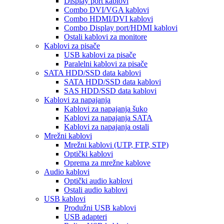
Display port kablovi
Combo DVI/VGA kablovi
Combo HDMI/DVI kablovi
Combo Display port/HDMI kablovi
Ostali kablovi za monitore
Kablovi za pisače
USB kablovi za pisače
Paralelni kablovi za pisače
SATA HDD/SSD data kablovi
SATA HDD/SSD data kablovi
SAS HDD/SSD data kablovi
Kablovi za napajanja
Kablovi za napajanja šuko
Kablovi za napajanja SATA
Kablovi za napajanja ostali
Mrežni kablovi
Mrežni kablovi (UTP, FTP, STP)
Optički kablovi
Oprema za mrežne kablove
Audio kablovi
Optički audio kablovi
Ostali audio kablovi
USB kablovi
Produžni USB kablovi
USB adapteri