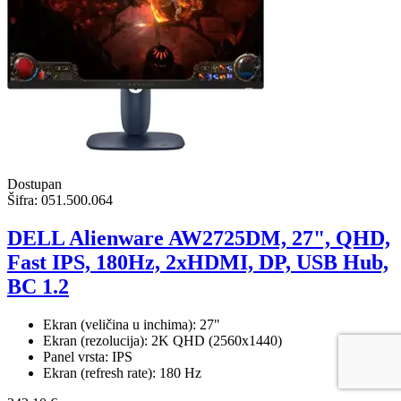
Dostupan
Šifra:
051.500.064
DELL Alienware AW2725DM, 27", QHD,
Fast IPS, 180Hz, 2xHDMI, DP, USB Hub,
BC 1.2
Ekran (veličina u inchima): 27"
Ekran (rezolucija): 2K QHD (2560x1440)
Panel vrsta: IPS
Ekran (refresh rate): 180 Hz