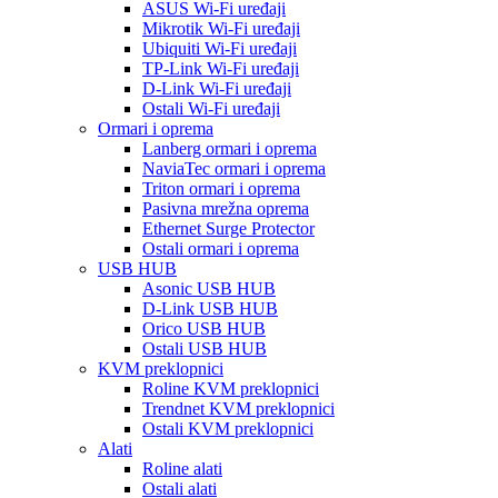
ASUS Wi-Fi uređaji
Mikrotik Wi-Fi uređaji
Ubiquiti Wi-Fi uređaji
TP-Link Wi-Fi uređaji
D-Link Wi-Fi uređaji
Ostali Wi-Fi uređaji
Ormari i oprema
Lanberg ormari i oprema
NaviaTec ormari i oprema
Triton ormari i oprema
Pasivna mrežna oprema
Ethernet Surge Protector
Ostali ormari i oprema
USB HUB
Asonic USB HUB
D-Link USB HUB
Orico USB HUB
Ostali USB HUB
KVM preklopnici
Roline KVM preklopnici
Trendnet KVM preklopnici
Ostali KVM preklopnici
Alati
Roline alati
Ostali alati