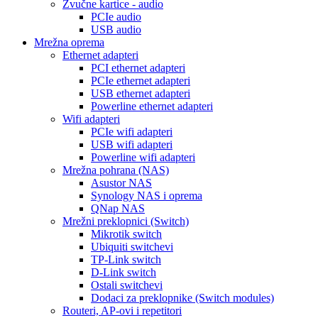
Zvučne kartice - audio
PCIe audio
USB audio
Mrežna oprema
Ethernet adapteri
PCI ethernet adapteri
PCIe ethernet adapteri
USB ethernet adapteri
Powerline ethernet adapteri
Wifi adapteri
PCIe wifi adapteri
USB wifi adapteri
Powerline wifi adapteri
Mrežna pohrana (NAS)
Asustor NAS
Synology NAS i oprema
QNap NAS
Mrežni preklopnici (Switch)
Mikrotik switch
Ubiquiti switchevi
TP-Link switch
D-Link switch
Ostali switchevi
Dodaci za preklopnike (Switch modules)
Routeri, AP-ovi i repetitori