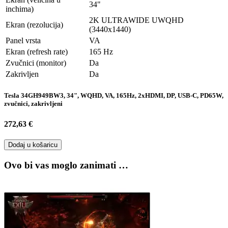
34"
inchima)
2K ULTRAWIDE UWQHD
Ekran (rezolucija)
(3440x1440)
Panel vrsta
VA
Ekran (refresh rate)
165 Hz
Zvučnici (monitor)
Da
Zakrivljen
Da
Tesla 34GH949BW3, 34", WQHD, VA, 165Hz, 2xHDMI, DP, USB-C, PD65W,
zvučnici, zakrivljeni
272,63 €
Dodaj u košaricu
Ovo bi vas moglo zanimati …