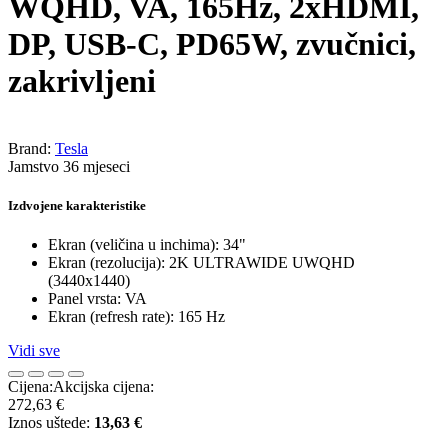
WQHD, VA, 165Hz, 2xHDMI,
DP, USB-C, PD65W, zvučnici,
zakrivljeni
Brand:
Tesla
Jamstvo 36 mjeseci
Izdvojene karakteristike
Ekran (veličina u inchima): 34"
Ekran (rezolucija): 2K ULTRAWIDE UWQHD
(3440x1440)
Panel vrsta: VA
Ekran (refresh rate): 165 Hz
Vidi sve
Cijena:
Akcijska cijena:
272,63 €
Iznos uštede:
13,63 €