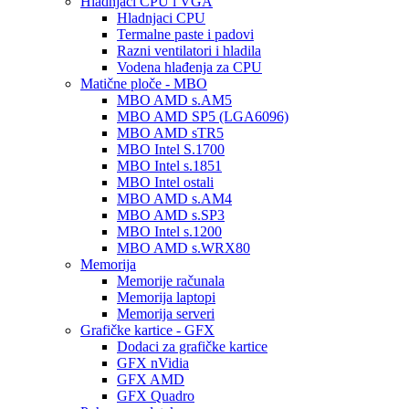
Hladnjaci CPU i VGA
Hladnjaci CPU
Termalne paste i padovi
Razni ventilatori i hladila
Vodena hlađenja za CPU
Matične ploče - MBO
MBO AMD s.AM5
MBO AMD SP5 (LGA6096)
MBO AMD sTR5
MBO Intel S.1700
MBO Intel s.1851
MBO Intel ostali
MBO AMD s.AM4
MBO AMD s.SP3
MBO Intel s.1200
MBO AMD s.WRX80
Memorija
Memorije računala
Memorija laptopi
Memorija serveri
Grafičke kartice - GFX
Dodaci za grafičke kartice
GFX nVidia
GFX AMD
GFX Quadro