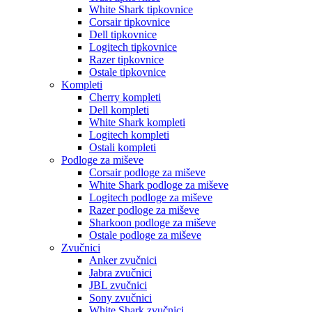
White Shark tipkovnice
Corsair tipkovnice
Dell tipkovnice
Logitech tipkovnice
Razer tipkovnice
Ostale tipkovnice
Kompleti
Cherry kompleti
Dell kompleti
White Shark kompleti
Logitech kompleti
Ostali kompleti
Podloge za miševe
Corsair podloge za miševe
White Shark podloge za miševe
Logitech podloge za miševe
Razer podloge za miševe
Sharkoon podloge za miševe
Ostale podloge za miševe
Zvučnici
Anker zvučnici
Jabra zvučnici
JBL zvučnici
Sony zvučnici
White Shark zvučnici