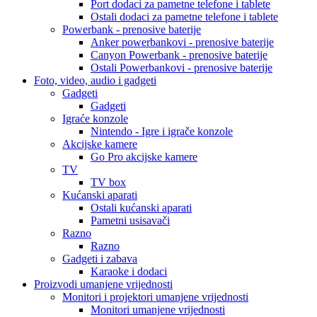
Port dodaci za pametne telefone i tablete
Ostali dodaci za pametne telefone i tablete
Powerbank - prenosive baterije
Anker powerbankovi - prenosive baterije
Canyon Powerbank - prenosive baterije
Ostali Powerbankovi - prenosive baterije
Foto, video, audio i gadgeti
Gadgeti
Gadgeti
Igraće konzole
Nintendo - Igre i igrače konzole
Akcijske kamere
Go Pro akcijske kamere
TV
TV box
Kućanski aparati
Ostali kućanski aparati
Pametni usisavači
Razno
Razno
Gadgeti i zabava
Karaoke i dodaci
Proizvodi umanjene vrijednosti
Monitori i projektori umanjene vrijednosti
Monitori umanjene vrijednosti