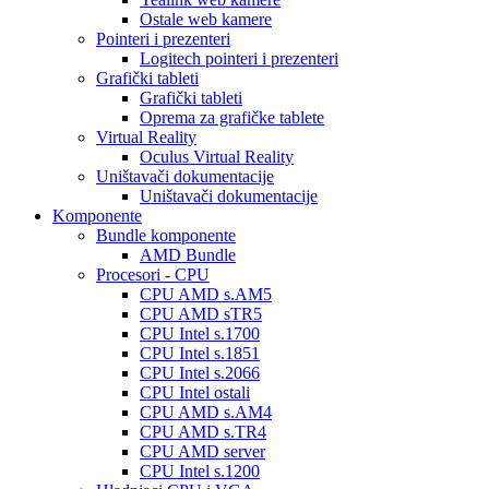
Ostale web kamere
Pointeri i prezenteri
Logitech pointeri i prezenteri
Grafički tableti
Grafički tableti
Oprema za grafičke tablete
Virtual Reality
Oculus Virtual Reality
Uništavači dokumentacije
Uništavači dokumentacije
Komponente
Bundle komponente
AMD Bundle
Procesori - CPU
CPU AMD s.AM5
CPU AMD sTR5
CPU Intel s.1700
CPU Intel s.1851
CPU Intel s.2066
CPU Intel ostali
CPU AMD s.AM4
CPU AMD s.TR4
CPU AMD server
CPU Intel s.1200