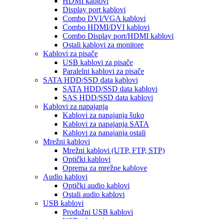
HDMI kablovi
Display port kablovi
Combo DVI/VGA kablovi
Combo HDMI/DVI kablovi
Combo Display port/HDMI kablovi
Ostali kablovi za monitore
Kablovi za pisače
USB kablovi za pisače
Paralelni kablovi za pisače
SATA HDD/SSD data kablovi
SATA HDD/SSD data kablovi
SAS HDD/SSD data kablovi
Kablovi za napajanja
Kablovi za napajanja šuko
Kablovi za napajanja SATA
Kablovi za napajanja ostali
Mrežni kablovi
Mrežni kablovi (UTP, FTP, STP)
Optički kablovi
Oprema za mrežne kablove
Audio kablovi
Optički audio kablovi
Ostali audio kablovi
USB kablovi
Produžni USB kablovi