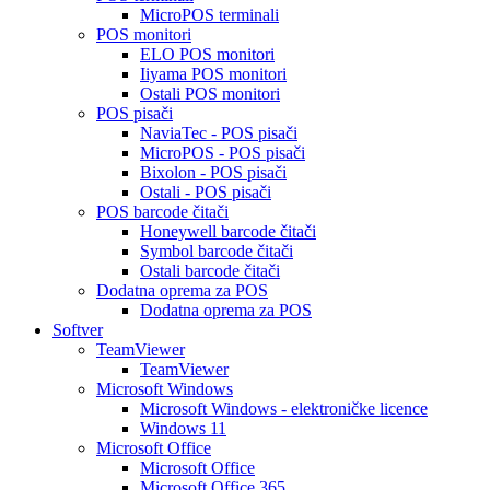
MicroPOS terminali
POS monitori
ELO POS monitori
Iiyama POS monitori
Ostali POS monitori
POS pisači
NaviaTec - POS pisači
MicroPOS - POS pisači
Bixolon - POS pisači
Ostali - POS pisači
POS barcode čitači
Honeywell barcode čitači
Symbol barcode čitači
Ostali barcode čitači
Dodatna oprema za POS
Dodatna oprema za POS
Softver
TeamViewer
TeamViewer
Microsoft Windows
Microsoft Windows - elektroničke licence
Windows 11
Microsoft Office
Microsoft Office
Microsoft Office 365