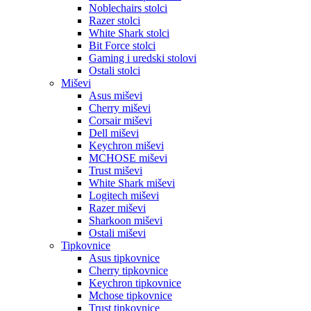
Noblechairs stolci
Razer stolci
White Shark stolci
Bit Force stolci
Gaming i uredski stolovi
Ostali stolci
Miševi
Asus miševi
Cherry miševi
Corsair miševi
Dell miševi
Keychron miševi
MCHOSE miševi
Trust miševi
White Shark miševi
Logitech miševi
Razer miševi
Sharkoon miševi
Ostali miševi
Tipkovnice
Asus tipkovnice
Cherry tipkovnice
Keychron tipkovnice
Mchose tipkovnice
Trust tipkovnice