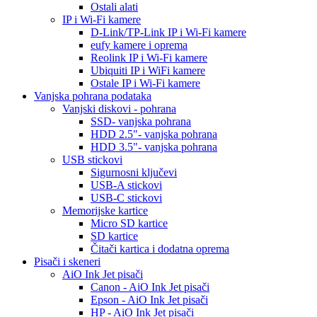
Ostali alati
IP i Wi-Fi kamere
D-Link/TP-Link IP i Wi-Fi kamere
eufy kamere i oprema
Reolink IP i Wi-Fi kamere
Ubiquiti IP i WiFi kamere
Ostale IP i Wi-Fi kamere
Vanjska pohrana podataka
Vanjski diskovi - pohrana
SSD- vanjska pohrana
HDD 2.5"- vanjska pohrana
HDD 3.5"- vanjska pohrana
USB stickovi
Sigurnosni ključevi
USB-A stickovi
USB-C stickovi
Memorijske kartice
Micro SD kartice
SD kartice
Čitači kartica i dodatna oprema
Pisači i skeneri
AiO Ink Jet pisači
Canon - AiO Ink Jet pisači
Epson - AiO Ink Jet pisači
HP - AiO Ink Jet pisači