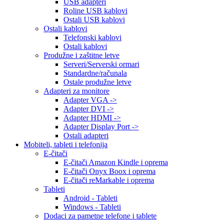
USB adapteri
Roline USB kablovi
Ostali USB kablovi
Ostali kablovi
Telefonski kablovi
Ostali kablovi
Produžne i zaštitne letve
Serveri/Serverski ormari
Standardne/računala
Ostale produžne letve
Adapteri za monitore
Adapter VGA ->
Adapter DVI ->
Adapter HDMI ->
Adapter Display Port ->
Ostali adapteri
Mobiteli, tableti i telefonija
E-čitači
E-čitači Amazon Kindle i oprema
E-čitači Onyx Boox i oprema
E-čitači reMarkable i oprema
Tableti
Android - Tableti
Windows - Tableti
Dodaci za pametne telefone i tablete