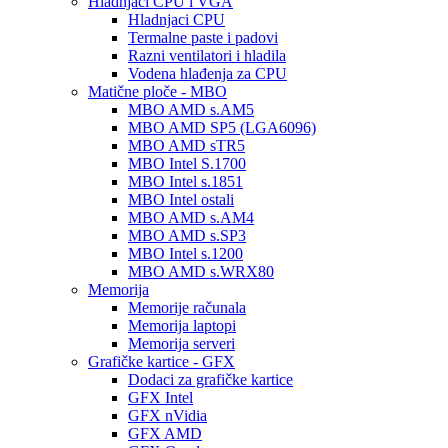
Hladnjaci CPU i VGA
Hladnjaci CPU
Termalne paste i padovi
Razni ventilatori i hladila
Vodena hlađenja za CPU
Matične ploče - MBO
MBO AMD s.AM5
MBO AMD SP5 (LGA6096)
MBO AMD sTR5
MBO Intel S.1700
MBO Intel s.1851
MBO Intel ostali
MBO AMD s.AM4
MBO AMD s.SP3
MBO Intel s.1200
MBO AMD s.WRX80
Memorija
Memorije računala
Memorija laptopi
Memorija serveri
Grafičke kartice - GFX
Dodaci za grafičke kartice
GFX Intel
GFX nVidia
GFX AMD