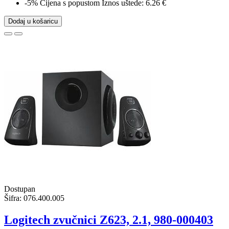
-5%
Cijena s popustom
Iznos uštede: 6.26 €
Dodaj u košaricu
Dostupan
Šifra:
076.400.005
Logitech zvučnici Z623, 2.1, 980-000403