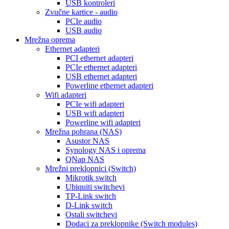
USB kontroleri
Zvučne kartice - audio
PCIe audio
USB audio
Mrežna oprema
Ethernet adapteri
PCI ethernet adapteri
PCIe ethernet adapteri
USB ethernet adapteri
Powerline ethernet adapteri
Wifi adapteri
PCIe wifi adapteri
USB wifi adapteri
Powerline wifi adapteri
Mrežna pohrana (NAS)
Asustor NAS
Synology NAS i oprema
QNap NAS
Mrežni preklopnici (Switch)
Mikrotik switch
Ubiquiti switchevi
TP-Link switch
D-Link switch
Ostali switchevi
Dodaci za preklopnike (Switch modules)