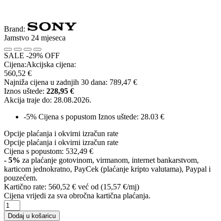
Brand:
Jamstvo 24 mjeseca
SALE -29% OFF
Cijena:
Akcijska cijena:
560,52 €
Najniža cijena u zadnjih 30 dana:
789,47 €
Iznos uštede:
228,95 €
Akcija traje do:
28.08.2026.
-5%
Cijena s popustom
Iznos uštede: 28.03 €
Opcije plaćanja i okvirni izračun rate
Opcije plaćanja i okvirni izračun rate
Cijena s popustom:
532,49 €
- 5%
za plaćanje gotovinom, virmanom, internet bankarstvom,
karticom jednokratno, PayCek (plaćanje kripto valutama), Paypal i
pouzećem.
Kartično rate:
560,52 €
već od (15,57 €/mj)
Cijena vrijedi za sva obročna kartična plaćanja.
Dodaj u košaricu