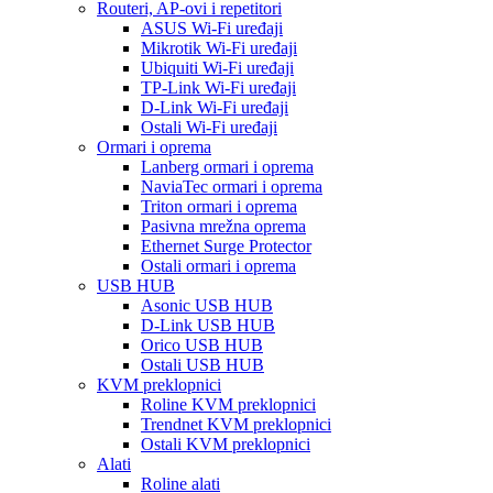
Routeri, AP-ovi i repetitori
ASUS Wi-Fi uređaji
Mikrotik Wi-Fi uređaji
Ubiquiti Wi-Fi uređaji
TP-Link Wi-Fi uređaji
D-Link Wi-Fi uređaji
Ostali Wi-Fi uređaji
Ormari i oprema
Lanberg ormari i oprema
NaviaTec ormari i oprema
Triton ormari i oprema
Pasivna mrežna oprema
Ethernet Surge Protector
Ostali ormari i oprema
USB HUB
Asonic USB HUB
D-Link USB HUB
Orico USB HUB
Ostali USB HUB
KVM preklopnici
Roline KVM preklopnici
Trendnet KVM preklopnici
Ostali KVM preklopnici
Alati
Roline alati