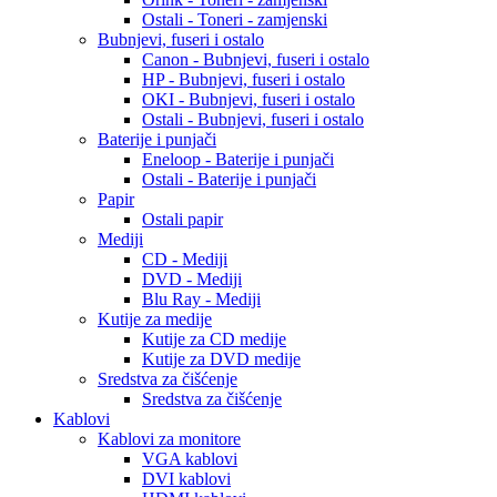
Ostali - Toneri - zamjenski
Bubnjevi, fuseri i ostalo
Canon - Bubnjevi, fuseri i ostalo
HP - Bubnjevi, fuseri i ostalo
OKI - Bubnjevi, fuseri i ostalo
Ostali - Bubnjevi, fuseri i ostalo
Baterije i punjači
Eneloop - Baterije i punjači
Ostali - Baterije i punjači
Papir
Ostali papir
Mediji
CD - Mediji
DVD - Mediji
Blu Ray - Mediji
Kutije za medije
Kutije za CD medije
Kutije za DVD medije
Sredstva za čišćenje
Sredstva za čišćenje
Kablovi
Kablovi za monitore
VGA kablovi
DVI kablovi