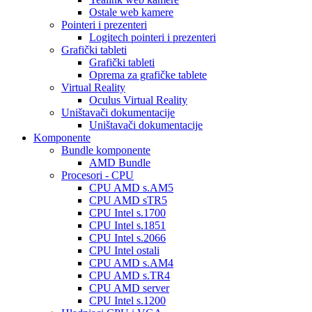
Ostale web kamere
Pointeri i prezenteri
Logitech pointeri i prezenteri
Grafički tableti
Grafički tableti
Oprema za grafičke tablete
Virtual Reality
Oculus Virtual Reality
Uništavači dokumentacije
Uništavači dokumentacije
Komponente
Bundle komponente
AMD Bundle
Procesori - CPU
CPU AMD s.AM5
CPU AMD sTR5
CPU Intel s.1700
CPU Intel s.1851
CPU Intel s.2066
CPU Intel ostali
CPU AMD s.AM4
CPU AMD s.TR4
CPU AMD server
CPU Intel s.1200