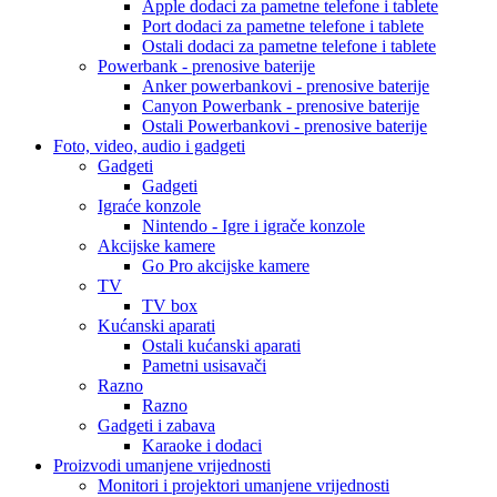
Apple dodaci za pametne telefone i tablete
Port dodaci za pametne telefone i tablete
Ostali dodaci za pametne telefone i tablete
Powerbank - prenosive baterije
Anker powerbankovi - prenosive baterije
Canyon Powerbank - prenosive baterije
Ostali Powerbankovi - prenosive baterije
Foto, video, audio i gadgeti
Gadgeti
Gadgeti
Igraće konzole
Nintendo - Igre i igrače konzole
Akcijske kamere
Go Pro akcijske kamere
TV
TV box
Kućanski aparati
Ostali kućanski aparati
Pametni usisavači
Razno
Razno
Gadgeti i zabava
Karaoke i dodaci
Proizvodi umanjene vrijednosti
Monitori i projektori umanjene vrijednosti