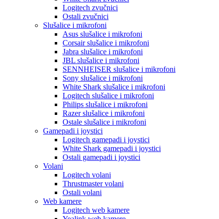
Logitech zvučnici
Ostali zvučnici
Slušalice i mikrofoni
Asus slušalice i mikrofoni
Corsair slušalice i mikrofoni
Jabra slušalice i mikrofoni
JBL slušalice i mikrofoni
SENNHEISER slušalice i mikrofoni
Sony slušalice i mikrofoni
White Shark slušalice i mikrofoni
Logitech slušalice i mikrofoni
Philips slušalice i mikrofoni
Razer slušalice i mikrofoni
Ostale slušalice i mikrofoni
Gamepadi i joystici
Logitech gamepadi i joystici
White Shark gamepadi i joystici
Ostali gamepadi i joystici
Volani
Logitech volani
Thrustmaster volani
Ostali volani
Web kamere
Logitech web kamere
Yealink web kamere