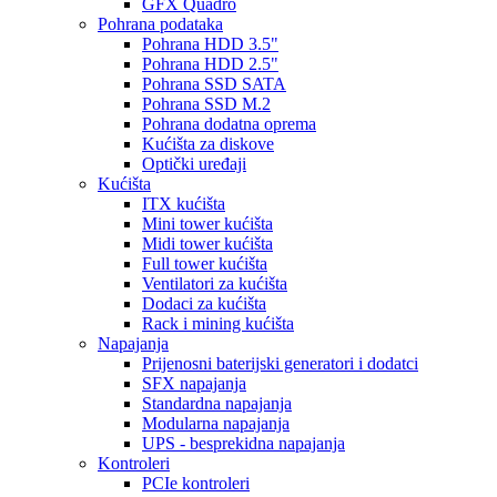
GFX Quadro
Pohrana podataka
Pohrana HDD 3.5"
Pohrana HDD 2.5"
Pohrana SSD SATA
Pohrana SSD M.2
Pohrana dodatna oprema
Kućišta za diskove
Optički uređaji
Kućišta
ITX kućišta
Mini tower kućišta
Midi tower kućišta
Full tower kućišta
Ventilatori za kućišta
Dodaci za kućišta
Rack i mining kućišta
Napajanja
Prijenosni baterijski generatori i dodatci
SFX napajanja
Standardna napajanja
Modularna napajanja
UPS - besprekidna napajanja
Kontroleri
PCIe kontroleri