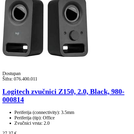
Dostupan
Šifra:
076.400.011
Logitech zvučnici Z150, 2.0, Black, 980-
000814
Periferija (connectivity): 3.5mm
Periferija (tip): Office
Zvučnici vrsta: 2.0
27,37 €