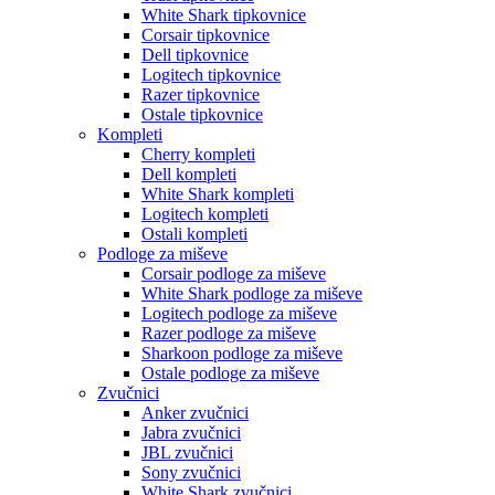
White Shark tipkovnice
Corsair tipkovnice
Dell tipkovnice
Logitech tipkovnice
Razer tipkovnice
Ostale tipkovnice
Kompleti
Cherry kompleti
Dell kompleti
White Shark kompleti
Logitech kompleti
Ostali kompleti
Podloge za miševe
Corsair podloge za miševe
White Shark podloge za miševe
Logitech podloge za miševe
Razer podloge za miševe
Sharkoon podloge za miševe
Ostale podloge za miševe
Zvučnici
Anker zvučnici
Jabra zvučnici
JBL zvučnici
Sony zvučnici
White Shark zvučnici