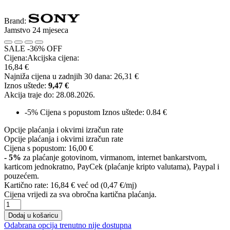
Brand:
Jamstvo 24 mjeseca
SALE -36% OFF
Cijena:
Akcijska cijena:
16,84 €
Najniža cijena u zadnjih 30 dana:
26,31 €
Iznos uštede:
9,47 €
Akcija traje do:
28.08.2026.
-5%
Cijena s popustom
Iznos uštede: 0.84 €
Opcije plaćanja i okvirni izračun rate
Opcije plaćanja i okvirni izračun rate
Cijena s popustom:
16,00 €
- 5%
za plaćanje gotovinom, virmanom, internet bankarstvom,
karticom jednokratno, PayCek (plaćanje kripto valutama), Paypal i
pouzećem.
Kartično rate:
16,84 €
već od (0,47 €/mj)
Cijena vrijedi za sva obročna kartična plaćanja.
Dodaj u košaricu
Odabrana opcija trenutno nije dostupna