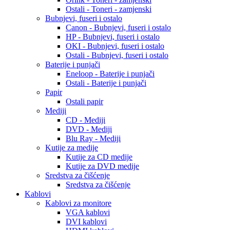
Ostali - Toneri - zamjenski
Bubnjevi, fuseri i ostalo
Canon - Bubnjevi, fuseri i ostalo
HP - Bubnjevi, fuseri i ostalo
OKI - Bubnjevi, fuseri i ostalo
Ostali - Bubnjevi, fuseri i ostalo
Baterije i punjači
Eneloop - Baterije i punjači
Ostali - Baterije i punjači
Papir
Ostali papir
Mediji
CD - Mediji
DVD - Mediji
Blu Ray - Mediji
Kutije za medije
Kutije za CD medije
Kutije za DVD medije
Sredstva za čišćenje
Sredstva za čišćenje
Kablovi
Kablovi za monitore
VGA kablovi
DVI kablovi