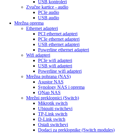
USB kontroleri
Zvučne kartice - audio
PCIe audio
USB audio
Mrežna oprema
Ethernet adapteri
PCI ethernet adapteri
PCIe ethernet adapteri
USB ethernet adapteri
Powerline ethernet adapteri
Wifi adapteri
PCIe wifi adapteri
USB wifi adapteri
Powerline wifi adapteri
Mrežna pohrana (NAS)
Asustor NAS
Synology NAS i oprema
QNap NAS
Mrežni preklopnici (Switch)
Mikrotik switch
Ubiquiti switchevi
TP-Link switch
D-Link switch
Ostali switchevi
Dodaci za preklopnike (Switch modules)