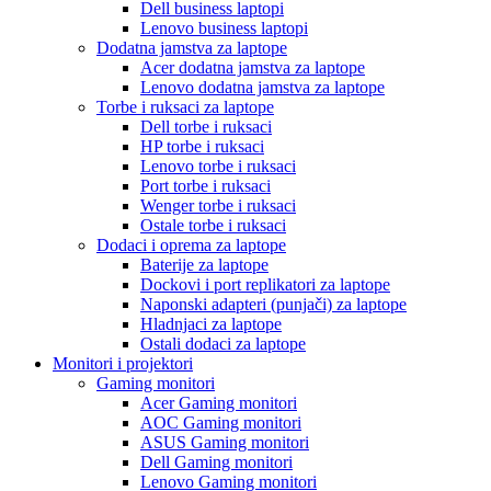
Dell business laptopi
Lenovo business laptopi
Dodatna jamstva za laptope
Acer dodatna jamstva za laptope
Lenovo dodatna jamstva za laptope
Torbe i ruksaci za laptope
Dell torbe i ruksaci
HP torbe i ruksaci
Lenovo torbe i ruksaci
Port torbe i ruksaci
Wenger torbe i ruksaci
Ostale torbe i ruksaci
Dodaci i oprema za laptope
Baterije za laptope
Dockovi i port replikatori za laptope
Naponski adapteri (punjači) za laptope
Hladnjaci za laptope
Ostali dodaci za laptope
Monitori i projektori
Gaming monitori
Acer Gaming monitori
AOC Gaming monitori
ASUS Gaming monitori
Dell Gaming monitori
Lenovo Gaming monitori