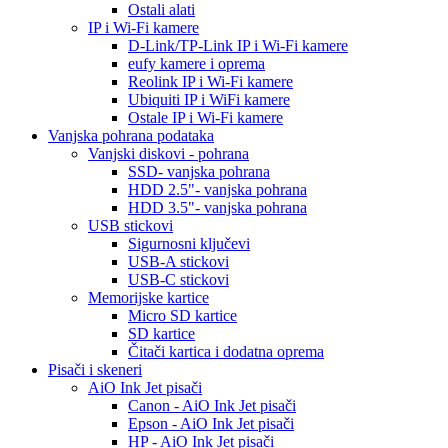
Ostali alati
IP i Wi-Fi kamere
D-Link/TP-Link IP i Wi-Fi kamere
eufy kamere i oprema
Reolink IP i Wi-Fi kamere
Ubiquiti IP i WiFi kamere
Ostale IP i Wi-Fi kamere
Vanjska pohrana podataka
Vanjski diskovi - pohrana
SSD- vanjska pohrana
HDD 2.5"- vanjska pohrana
HDD 3.5"- vanjska pohrana
USB stickovi
Sigurnosni ključevi
USB-A stickovi
USB-C stickovi
Memorijske kartice
Micro SD kartice
SD kartice
Čitači kartica i dodatna oprema
Pisači i skeneri
AiO Ink Jet pisači
Canon - AiO Ink Jet pisači
Epson - AiO Ink Jet pisači
HP - AiO Ink Jet pisači