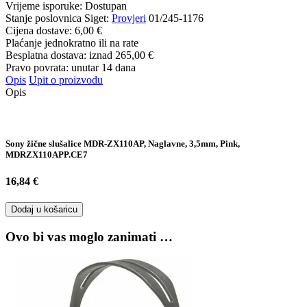
Vrijeme isporuke:
Dostupan
Stanje poslovnica Siget:
Provjeri
01/245-1176
Cijena dostave:
6,00 €
Plaćanje jednokratno ili na rate
Besplatna dostava: iznad
265,00 €
Pravo povrata: unutar 14 dana
Opis
Upit o proizvodu
Opis
Sony žične slušalice MDR-ZX110AP, Naglavne, 3,5mm, Pink,
MDRZX110APP.CE7
16,84 €
Dodaj u košaricu
Ovo bi vas moglo zanimati …