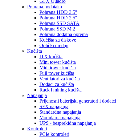
GFX Quadro
Pohrana podataka
Pohrana HDD 3.5"
Pohrana HDD 2.5"
Pohrana SSD SATA
Pohrana SSD M.2
Pohrana dodatna oprema
Kućišta za diskove
Optički uređaji
Kućišta
ITX kućišta
Mini tower kućišta
Midi tower kućišta
Full tower kućišta
Ventilatori za kućišta
Dodaci za kućišta
Rack i mining kućišta
Napajanja
Prijenosni baterijski generatori i dodatci
SFX napajanja
Standardna napajanja
Modularna napajanja
UPS - besprekidna napajanja
Kontroleri
PCIe kontroleri