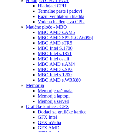
Hladnjaci CPU i VGA
Hladnjaci CPU
Termalne paste i padovi
Razni ventilatori i hladila
Vodena hlađenja za CPU
Matične ploče - MBO
MBO AMD s.AM5
MBO AMD SP5 (LGA6096)
MBO AMD sTR5
MBO Intel S.1700
MBO Intel s.1851
MBO Intel ostali
MBO AMD s.AM4
MBO AMD s.SP3
MBO Intel s.1200
MBO AMD s.WRX80
Memorija
Memorije računala
Memorija laptopi
Memorija serveri
Grafičke kartice - GFX
Dodaci za grafičke kartice
GFX Intel
GFX nVidia
GFX AMD