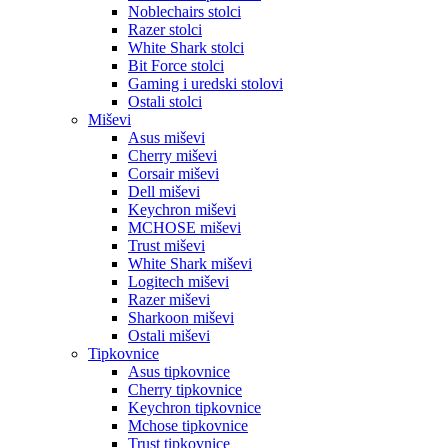
Noblechairs stolci
Razer stolci
White Shark stolci
Bit Force stolci
Gaming i uredski stolovi
Ostali stolci
Miševi
Asus miševi
Cherry miševi
Corsair miševi
Dell miševi
Keychron miševi
MCHOSE miševi
Trust miševi
White Shark miševi
Logitech miševi
Razer miševi
Sharkoon miševi
Ostali miševi
Tipkovnice
Asus tipkovnice
Cherry tipkovnice
Keychron tipkovnice
Mchose tipkovnice
Trust tipkovnice