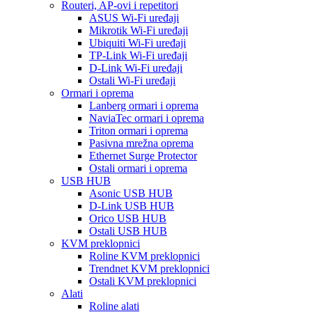
Routeri, AP-ovi i repetitori
ASUS Wi-Fi uređaji
Mikrotik Wi-Fi uređaji
Ubiquiti Wi-Fi uređaji
TP-Link Wi-Fi uređaji
D-Link Wi-Fi uređaji
Ostali Wi-Fi uređaji
Ormari i oprema
Lanberg ormari i oprema
NaviaTec ormari i oprema
Triton ormari i oprema
Pasivna mrežna oprema
Ethernet Surge Protector
Ostali ormari i oprema
USB HUB
Asonic USB HUB
D-Link USB HUB
Orico USB HUB
Ostali USB HUB
KVM preklopnici
Roline KVM preklopnici
Trendnet KVM preklopnici
Ostali KVM preklopnici
Alati
Roline alati