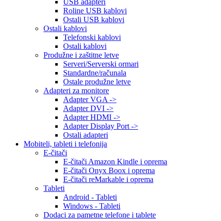
USB adapteri
Roline USB kablovi
Ostali USB kablovi
Ostali kablovi
Telefonski kablovi
Ostali kablovi
Produžne i zaštitne letve
Serveri/Serverski ormari
Standardne/računala
Ostale produžne letve
Adapteri za monitore
Adapter VGA ->
Adapter DVI ->
Adapter HDMI ->
Adapter Display Port ->
Ostali adapteri
Mobiteli, tableti i telefonija
E-čitači
E-čitači Amazon Kindle i oprema
E-čitači Onyx Boox i oprema
E-čitači reMarkable i oprema
Tableti
Android - Tableti
Windows - Tableti
Dodaci za pametne telefone i tablete