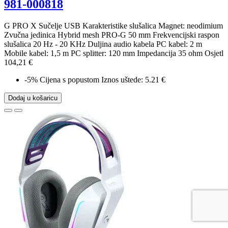
981-000818
G PRO X Sučelje USB Karakteristike slušalica Magnet: neodimium
Zvučna jedinica Hybrid mesh PRO-G 50 mm Frekvencijski raspon
slušalica 20 Hz - 20 KHz Duljina audio kabela PC kabel: 2 m
Mobile kabel: 1,5 m PC splitter: 120 mm Impedancija 35 ohm Osjetl
104,21 €
-5%
Cijena s popustom
Iznos uštede: 5.21 €
Dodaj u košaricu