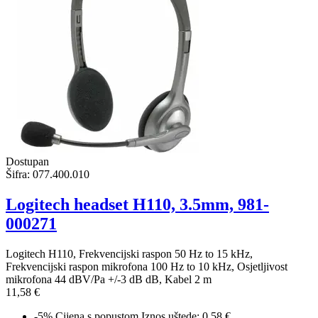
Dostupan
Šifra:
077.400.010
Logitech headset H110, 3.5mm, 981-
000271
Logitech H110, Frekvencijski raspon 50 Hz to 15 kHz,
Frekvencijski raspon mikrofona 100 Hz to 10 kHz, Osjetljivost
mikrofona 44 dBV/Pa +/-3 dB dB, Kabel 2 m
11,58 €
-5%
Cijena s popustom
Iznos uštede: 0.58 €