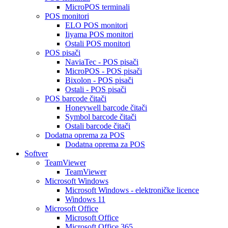
MicroPOS terminali
POS monitori
ELO POS monitori
Iiyama POS monitori
Ostali POS monitori
POS pisači
NaviaTec - POS pisači
MicroPOS - POS pisači
Bixolon - POS pisači
Ostali - POS pisači
POS barcode čitači
Honeywell barcode čitači
Symbol barcode čitači
Ostali barcode čitači
Dodatna oprema za POS
Dodatna oprema za POS
Softver
TeamViewer
TeamViewer
Microsoft Windows
Microsoft Windows - elektroničke licence
Windows 11
Microsoft Office
Microsoft Office
Microsoft Office 365