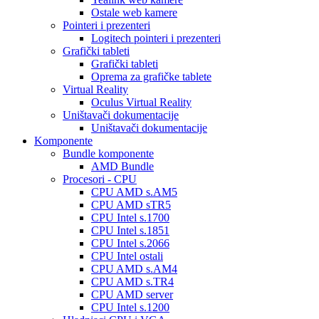
Ostale web kamere
Pointeri i prezenteri
Logitech pointeri i prezenteri
Grafički tableti
Grafički tableti
Oprema za grafičke tablete
Virtual Reality
Oculus Virtual Reality
Uništavači dokumentacije
Uništavači dokumentacije
Komponente
Bundle komponente
AMD Bundle
Procesori - CPU
CPU AMD s.AM5
CPU AMD sTR5
CPU Intel s.1700
CPU Intel s.1851
CPU Intel s.2066
CPU Intel ostali
CPU AMD s.AM4
CPU AMD s.TR4
CPU AMD server
CPU Intel s.1200