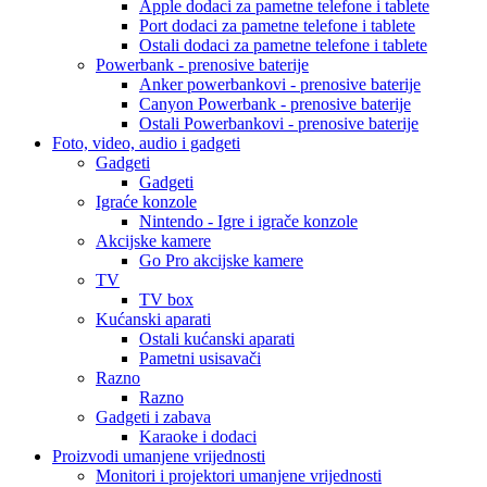
Apple dodaci za pametne telefone i tablete
Port dodaci za pametne telefone i tablete
Ostali dodaci za pametne telefone i tablete
Powerbank - prenosive baterije
Anker powerbankovi - prenosive baterije
Canyon Powerbank - prenosive baterije
Ostali Powerbankovi - prenosive baterije
Foto, video, audio i gadgeti
Gadgeti
Gadgeti
Igraće konzole
Nintendo - Igre i igrače konzole
Akcijske kamere
Go Pro akcijske kamere
TV
TV box
Kućanski aparati
Ostali kućanski aparati
Pametni usisavači
Razno
Razno
Gadgeti i zabava
Karaoke i dodaci
Proizvodi umanjene vrijednosti
Monitori i projektori umanjene vrijednosti