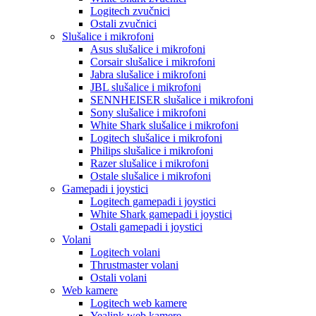
Logitech zvučnici
Ostali zvučnici
Slušalice i mikrofoni
Asus slušalice i mikrofoni
Corsair slušalice i mikrofoni
Jabra slušalice i mikrofoni
JBL slušalice i mikrofoni
SENNHEISER slušalice i mikrofoni
Sony slušalice i mikrofoni
White Shark slušalice i mikrofoni
Logitech slušalice i mikrofoni
Philips slušalice i mikrofoni
Razer slušalice i mikrofoni
Ostale slušalice i mikrofoni
Gamepadi i joystici
Logitech gamepadi i joystici
White Shark gamepadi i joystici
Ostali gamepadi i joystici
Volani
Logitech volani
Thrustmaster volani
Ostali volani
Web kamere
Logitech web kamere
Yealink web kamere