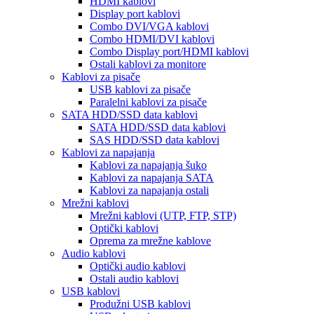
HDMI kablovi
Display port kablovi
Combo DVI/VGA kablovi
Combo HDMI/DVI kablovi
Combo Display port/HDMI kablovi
Ostali kablovi za monitore
Kablovi za pisače
USB kablovi za pisače
Paralelni kablovi za pisače
SATA HDD/SSD data kablovi
SATA HDD/SSD data kablovi
SAS HDD/SSD data kablovi
Kablovi za napajanja
Kablovi za napajanja šuko
Kablovi za napajanja SATA
Kablovi za napajanja ostali
Mrežni kablovi
Mrežni kablovi (UTP, FTP, STP)
Optički kablovi
Oprema za mrežne kablove
Audio kablovi
Optički audio kablovi
Ostali audio kablovi
USB kablovi
Produžni USB kablovi