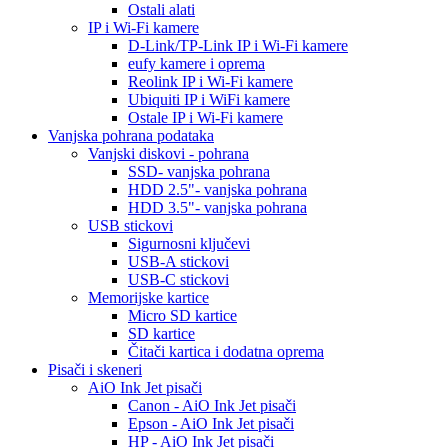
Ostali alati
IP i Wi-Fi kamere
D-Link/TP-Link IP i Wi-Fi kamere
eufy kamere i oprema
Reolink IP i Wi-Fi kamere
Ubiquiti IP i WiFi kamere
Ostale IP i Wi-Fi kamere
Vanjska pohrana podataka
Vanjski diskovi - pohrana
SSD- vanjska pohrana
HDD 2.5"- vanjska pohrana
HDD 3.5"- vanjska pohrana
USB stickovi
Sigurnosni ključevi
USB-A stickovi
USB-C stickovi
Memorijske kartice
Micro SD kartice
SD kartice
Čitači kartica i dodatna oprema
Pisači i skeneri
AiO Ink Jet pisači
Canon - AiO Ink Jet pisači
Epson - AiO Ink Jet pisači
HP - AiO Ink Jet pisači