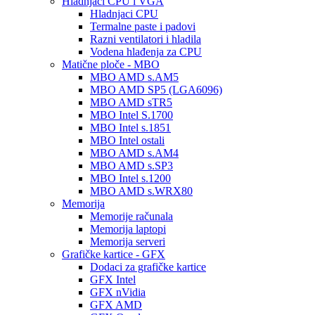
Hladnjaci CPU i VGA
Hladnjaci CPU
Termalne paste i padovi
Razni ventilatori i hladila
Vodena hlađenja za CPU
Matične ploče - MBO
MBO AMD s.AM5
MBO AMD SP5 (LGA6096)
MBO AMD sTR5
MBO Intel S.1700
MBO Intel s.1851
MBO Intel ostali
MBO AMD s.AM4
MBO AMD s.SP3
MBO Intel s.1200
MBO AMD s.WRX80
Memorija
Memorije računala
Memorija laptopi
Memorija serveri
Grafičke kartice - GFX
Dodaci za grafičke kartice
GFX Intel
GFX nVidia
GFX AMD