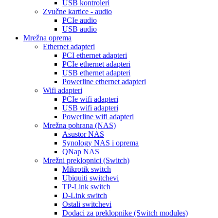
USB kontroleri
Zvučne kartice - audio
PCIe audio
USB audio
Mrežna oprema
Ethernet adapteri
PCI ethernet adapteri
PCIe ethernet adapteri
USB ethernet adapteri
Powerline ethernet adapteri
Wifi adapteri
PCIe wifi adapteri
USB wifi adapteri
Powerline wifi adapteri
Mrežna pohrana (NAS)
Asustor NAS
Synology NAS i oprema
QNap NAS
Mrežni preklopnici (Switch)
Mikrotik switch
Ubiquiti switchevi
TP-Link switch
D-Link switch
Ostali switchevi
Dodaci za preklopnike (Switch modules)