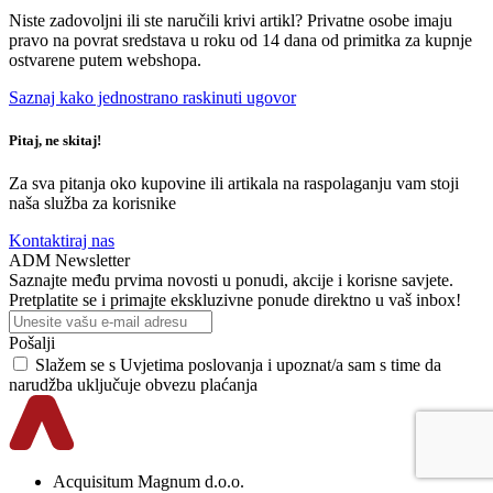
Niste zadovoljni ili ste naručili krivi artikl? Privatne osobe imaju
pravo na povrat sredstava u roku od 14 dana od primitka za kupnje
ostvarene putem webshopa.
Saznaj kako jednostrano raskinuti ugovor
Pitaj, ne skitaj!
Za sva pitanja oko kupovine ili artikala na raspolaganju vam stoji
naša služba za korisnike
Kontaktiraj nas
ADM Newsletter
Saznajte među prvima novosti u ponudi, akcije i korisne savjete.
Pretplatite se i primajte ekskluzivne ponude direktno u vaš inbox!
Pošalji
Slažem se s
Uvjetima poslovanja
i upoznat/a sam s time da
narudžba uključuje obvezu plaćanja
Acquisitum Magnum d.o.o.