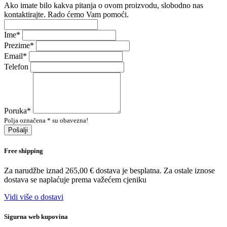
Ako imate bilo kakva pitanja o ovom proizvodu, slobodno nas
kontaktirajte. Rado ćemo Vam pomoći.
Ime
*
Prezime
*
Email
*
Telefon
Poruka
*
Polja označena * su obavezna!
Pošalji
Free shipping
Za narudžbe iznad 265,00 € dostava je besplatna. Za ostale iznose
dostava se naplaćuje prema važećem cjeniku
Vidi više o dostavi
Sigurna web kupovina