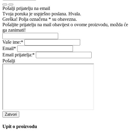
Pošalji prijatelju na email
Tvoja poruka je uspješno poslana. Hvala.
Greška! Polja označena * su obavezna.
Pošaljite prijatelju na mail obavijest o ovome proizvodu, možda će
ga zanimati!
Vaše ime:
*
Email
*
Email prijatelja:
*
Pošalji
Zatvori
Upit o proizvodu