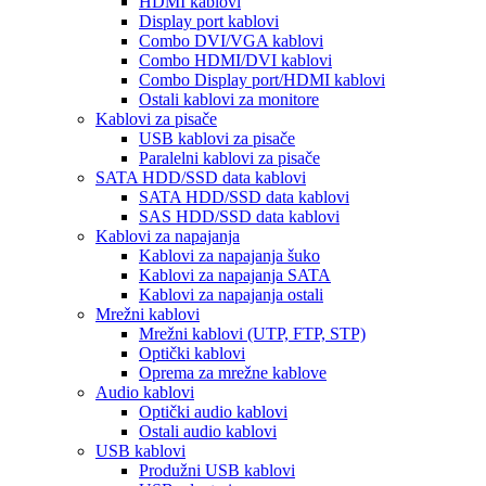
HDMI kablovi
Display port kablovi
Combo DVI/VGA kablovi
Combo HDMI/DVI kablovi
Combo Display port/HDMI kablovi
Ostali kablovi za monitore
Kablovi za pisače
USB kablovi za pisače
Paralelni kablovi za pisače
SATA HDD/SSD data kablovi
SATA HDD/SSD data kablovi
SAS HDD/SSD data kablovi
Kablovi za napajanja
Kablovi za napajanja šuko
Kablovi za napajanja SATA
Kablovi za napajanja ostali
Mrežni kablovi
Mrežni kablovi (UTP, FTP, STP)
Optički kablovi
Oprema za mrežne kablove
Audio kablovi
Optički audio kablovi
Ostali audio kablovi
USB kablovi
Produžni USB kablovi