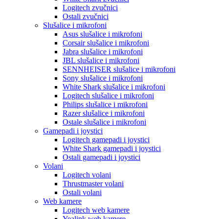
Logitech zvučnici
Ostali zvučnici
Slušalice i mikrofoni
Asus slušalice i mikrofoni
Corsair slušalice i mikrofoni
Jabra slušalice i mikrofoni
JBL slušalice i mikrofoni
SENNHEISER slušalice i mikrofoni
Sony slušalice i mikrofoni
White Shark slušalice i mikrofoni
Logitech slušalice i mikrofoni
Philips slušalice i mikrofoni
Razer slušalice i mikrofoni
Ostale slušalice i mikrofoni
Gamepadi i joystici
Logitech gamepadi i joystici
White Shark gamepadi i joystici
Ostali gamepadi i joystici
Volani
Logitech volani
Thrustmaster volani
Ostali volani
Web kamere
Logitech web kamere
Yealink web kamere