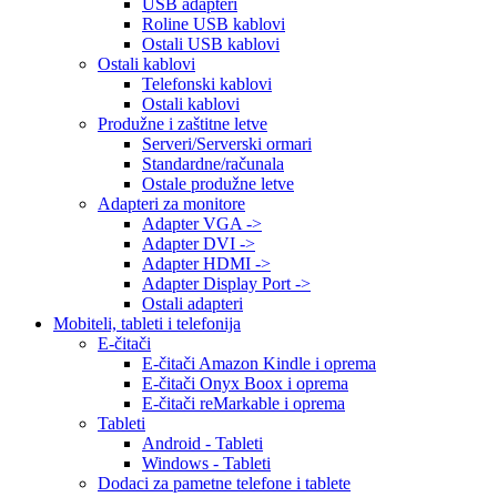
USB adapteri
Roline USB kablovi
Ostali USB kablovi
Ostali kablovi
Telefonski kablovi
Ostali kablovi
Produžne i zaštitne letve
Serveri/Serverski ormari
Standardne/računala
Ostale produžne letve
Adapteri za monitore
Adapter VGA ->
Adapter DVI ->
Adapter HDMI ->
Adapter Display Port ->
Ostali adapteri
Mobiteli, tableti i telefonija
E-čitači
E-čitači Amazon Kindle i oprema
E-čitači Onyx Boox i oprema
E-čitači reMarkable i oprema
Tableti
Android - Tableti
Windows - Tableti
Dodaci za pametne telefone i tablete