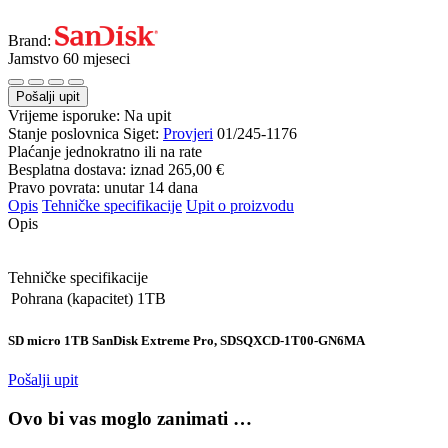
Brand:
Jamstvo 60 mjeseci
Pošalji upit
Vrijeme isporuke:
Na upit
Stanje poslovnica Siget:
Provjeri
01/245-1176
Plaćanje jednokratno ili na rate
Besplatna dostava: iznad
265,00 €
Pravo povrata: unutar 14 dana
Opis
Tehničke specifikacije
Upit o proizvodu
Opis
Tehničke specifikacije
Pohrana (kapacitet)
1TB
SD micro 1TB SanDisk Extreme Pro, SDSQXCD-1T00-GN6MA
Pošalji upit
Ovo bi vas moglo zanimati …