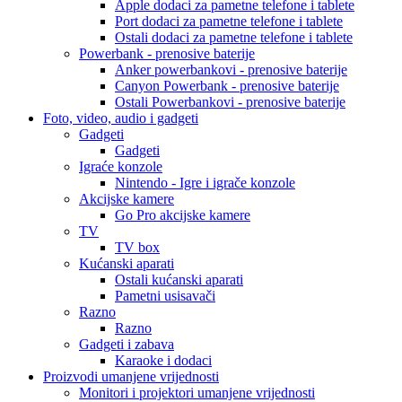
Apple dodaci za pametne telefone i tablete
Port dodaci za pametne telefone i tablete
Ostali dodaci za pametne telefone i tablete
Powerbank - prenosive baterije
Anker powerbankovi - prenosive baterije
Canyon Powerbank - prenosive baterije
Ostali Powerbankovi - prenosive baterije
Foto, video, audio i gadgeti
Gadgeti
Gadgeti
Igraće konzole
Nintendo - Igre i igrače konzole
Akcijske kamere
Go Pro akcijske kamere
TV
TV box
Kućanski aparati
Ostali kućanski aparati
Pametni usisavači
Razno
Razno
Gadgeti i zabava
Karaoke i dodaci
Proizvodi umanjene vrijednosti
Monitori i projektori umanjene vrijednosti