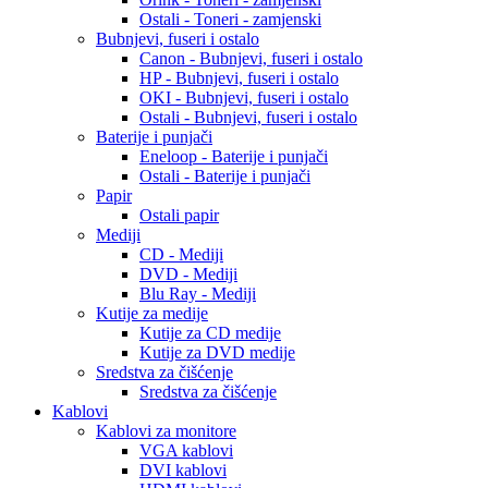
Ostali - Toneri - zamjenski
Bubnjevi, fuseri i ostalo
Canon - Bubnjevi, fuseri i ostalo
HP - Bubnjevi, fuseri i ostalo
OKI - Bubnjevi, fuseri i ostalo
Ostali - Bubnjevi, fuseri i ostalo
Baterije i punjači
Eneloop - Baterije i punjači
Ostali - Baterije i punjači
Papir
Ostali papir
Mediji
CD - Mediji
DVD - Mediji
Blu Ray - Mediji
Kutije za medije
Kutije za CD medije
Kutije za DVD medije
Sredstva za čišćenje
Sredstva za čišćenje
Kablovi
Kablovi za monitore
VGA kablovi
DVI kablovi