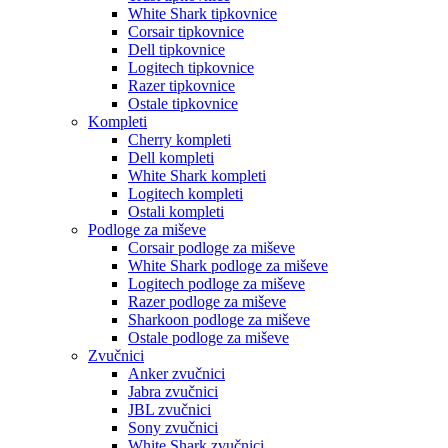
White Shark tipkovnice
Corsair tipkovnice
Dell tipkovnice
Logitech tipkovnice
Razer tipkovnice
Ostale tipkovnice
Kompleti
Cherry kompleti
Dell kompleti
White Shark kompleti
Logitech kompleti
Ostali kompleti
Podloge za miševe
Corsair podloge za miševe
White Shark podloge za miševe
Logitech podloge za miševe
Razer podloge za miševe
Sharkoon podloge za miševe
Ostale podloge za miševe
Zvučnici
Anker zvučnici
Jabra zvučnici
JBL zvučnici
Sony zvučnici
White Shark zvučnici