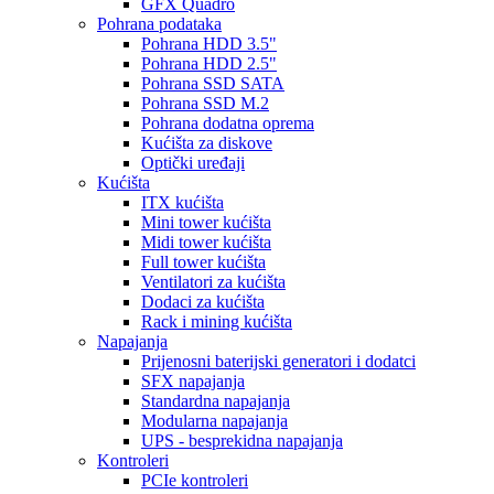
GFX Quadro
Pohrana podataka
Pohrana HDD 3.5"
Pohrana HDD 2.5"
Pohrana SSD SATA
Pohrana SSD M.2
Pohrana dodatna oprema
Kućišta za diskove
Optički uređaji
Kućišta
ITX kućišta
Mini tower kućišta
Midi tower kućišta
Full tower kućišta
Ventilatori za kućišta
Dodaci za kućišta
Rack i mining kućišta
Napajanja
Prijenosni baterijski generatori i dodatci
SFX napajanja
Standardna napajanja
Modularna napajanja
UPS - besprekidna napajanja
Kontroleri
PCIe kontroleri