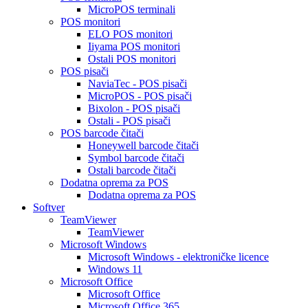
MicroPOS terminali
POS monitori
ELO POS monitori
Iiyama POS monitori
Ostali POS monitori
POS pisači
NaviaTec - POS pisači
MicroPOS - POS pisači
Bixolon - POS pisači
Ostali - POS pisači
POS barcode čitači
Honeywell barcode čitači
Symbol barcode čitači
Ostali barcode čitači
Dodatna oprema za POS
Dodatna oprema za POS
Softver
TeamViewer
TeamViewer
Microsoft Windows
Microsoft Windows - elektroničke licence
Windows 11
Microsoft Office
Microsoft Office
Microsoft Office 365