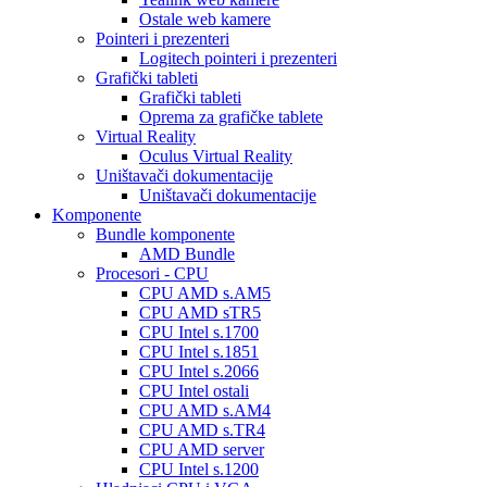
Ostale web kamere
Pointeri i prezenteri
Logitech pointeri i prezenteri
Grafički tableti
Grafički tableti
Oprema za grafičke tablete
Virtual Reality
Oculus Virtual Reality
Uništavači dokumentacije
Uništavači dokumentacije
Komponente
Bundle komponente
AMD Bundle
Procesori - CPU
CPU AMD s.AM5
CPU AMD sTR5
CPU Intel s.1700
CPU Intel s.1851
CPU Intel s.2066
CPU Intel ostali
CPU AMD s.AM4
CPU AMD s.TR4
CPU AMD server
CPU Intel s.1200