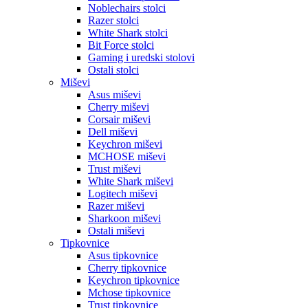
Noblechairs stolci
Razer stolci
White Shark stolci
Bit Force stolci
Gaming i uredski stolovi
Ostali stolci
Miševi
Asus miševi
Cherry miševi
Corsair miševi
Dell miševi
Keychron miševi
MCHOSE miševi
Trust miševi
White Shark miševi
Logitech miševi
Razer miševi
Sharkoon miševi
Ostali miševi
Tipkovnice
Asus tipkovnice
Cherry tipkovnice
Keychron tipkovnice
Mchose tipkovnice
Trust tipkovnice