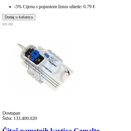
-5%
Cijena s popustom
Iznos uštede: 0.79 €
Dodaj u košaricu
Dostupan
Šifra:
133.400.020
Čitač pametnih kartica Gemalto