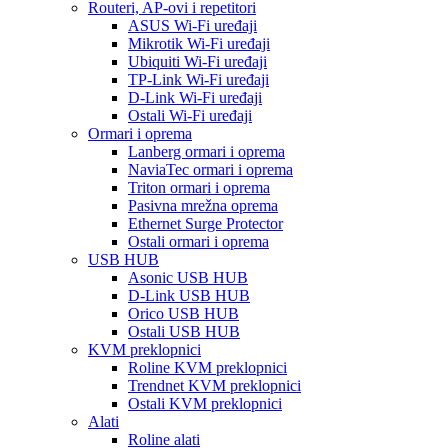
Routeri, AP-ovi i repetitori
ASUS Wi-Fi uređaji
Mikrotik Wi-Fi uređaji
Ubiquiti Wi-Fi uređaji
TP-Link Wi-Fi uređaji
D-Link Wi-Fi uređaji
Ostali Wi-Fi uređaji
Ormari i oprema
Lanberg ormari i oprema
NaviaTec ormari i oprema
Triton ormari i oprema
Pasivna mrežna oprema
Ethernet Surge Protector
Ostali ormari i oprema
USB HUB
Asonic USB HUB
D-Link USB HUB
Orico USB HUB
Ostali USB HUB
KVM preklopnici
Roline KVM preklopnici
Trendnet KVM preklopnici
Ostali KVM preklopnici
Alati
Roline alati