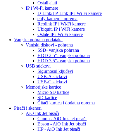
Ostali alati
IP i Wi-Fi kamere
D-Link/TP-Link IP i Wi-Fi kamere
eufy kamere i oprema
Reolink IP i Wi-Fi kamere
Ubiquiti IP i WiFi kamere
Ostale IP i Wi-Fi kamere
Vanjska pohrana podataka
Vanjski diskovi - pohrana
SSD- vanjska pohrana
HDD 2.5"- vanjska pohrana
HDD 3.5"- vanjska pohrana
USB stickovi
Sigurnosni ključevi
USB-A stickovi
USB-C stickovi
Memorijske kartice
Micro SD kartice
SD kartice
Čitači kartica i dodatna oprema
Pisači i skeneri
AiO Ink Jet pisači
Canon - AiO Ink Jet pisači
Epson - AiO Ink Jet pisači
HP - AiO Ink Jet pisači