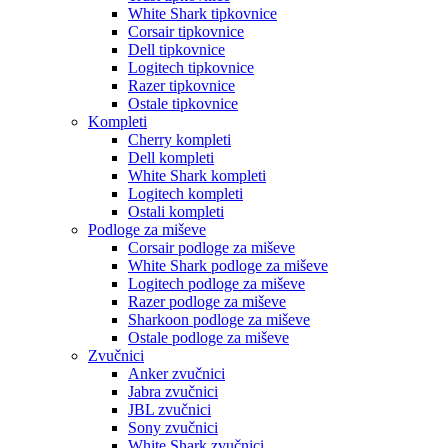
White Shark tipkovnice
Corsair tipkovnice
Dell tipkovnice
Logitech tipkovnice
Razer tipkovnice
Ostale tipkovnice
Kompleti
Cherry kompleti
Dell kompleti
White Shark kompleti
Logitech kompleti
Ostali kompleti
Podloge za miševe
Corsair podloge za miševe
White Shark podloge za miševe
Logitech podloge za miševe
Razer podloge za miševe
Sharkoon podloge za miševe
Ostale podloge za miševe
Zvučnici
Anker zvučnici
Jabra zvučnici
JBL zvučnici
Sony zvučnici
White Shark zvučnici