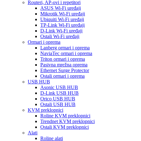
Routeri, AP-ovi i repetitori
ASUS Wi-Fi uređaji
Mikrotik Wi-Fi uređaji
Ubiquiti Wi-Fi uređaji
TP-Link Wi-Fi uređaji
D-Link Wi-Fi uređaji
Ostali Wi-Fi uređaji
Ormari i oprema
Lanberg ormari i oprema
NaviaTec ormari i oprema
Triton ormari i oprema
Pasivna mrežna oprema
Ethernet Surge Protector
Ostali ormari i oprema
USB HUB
Asonic USB HUB
D-Link USB HUB
Orico USB HUB
Ostali USB HUB
KVM preklopnici
Roline KVM preklopnici
Trendnet KVM preklopnici
Ostali KVM preklopnici
Alati
Roline alati