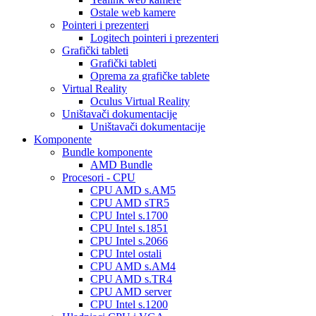
Ostale web kamere
Pointeri i prezenteri
Logitech pointeri i prezenteri
Grafički tableti
Grafički tableti
Oprema za grafičke tablete
Virtual Reality
Oculus Virtual Reality
Uništavači dokumentacije
Uništavači dokumentacije
Komponente
Bundle komponente
AMD Bundle
Procesori - CPU
CPU AMD s.AM5
CPU AMD sTR5
CPU Intel s.1700
CPU Intel s.1851
CPU Intel s.2066
CPU Intel ostali
CPU AMD s.AM4
CPU AMD s.TR4
CPU AMD server
CPU Intel s.1200