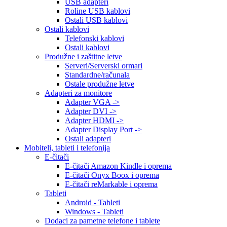
USB adapteri
Roline USB kablovi
Ostali USB kablovi
Ostali kablovi
Telefonski kablovi
Ostali kablovi
Produžne i zaštitne letve
Serveri/Serverski ormari
Standardne/računala
Ostale produžne letve
Adapteri za monitore
Adapter VGA ->
Adapter DVI ->
Adapter HDMI ->
Adapter Display Port ->
Ostali adapteri
Mobiteli, tableti i telefonija
E-čitači
E-čitači Amazon Kindle i oprema
E-čitači Onyx Boox i oprema
E-čitači reMarkable i oprema
Tableti
Android - Tableti
Windows - Tableti
Dodaci za pametne telefone i tablete