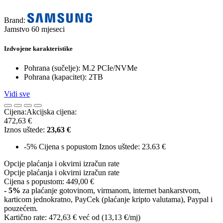
Brand:
Jamstvo 60 mjeseci
Izdvojene karakteristike
Pohrana (sučelje): M.2 PCIe/NVMe
Pohrana (kapacitet): 2TB
Vidi sve
Cijena:
Akcijska cijena:
472,63 €
Iznos uštede:
23,63 €
-5%
Cijena s popustom
Iznos uštede: 23.63 €
Opcije plaćanja i okvirni izračun rate
Opcije plaćanja i okvirni izračun rate
Cijena s popustom:
449,00 €
- 5%
za plaćanje gotovinom, virmanom, internet bankarstvom,
karticom jednokratno, PayCek (plaćanje kripto valutama), Paypal i
pouzećem.
Kartično rate:
472,63 €
već od (13,13 €/mj)