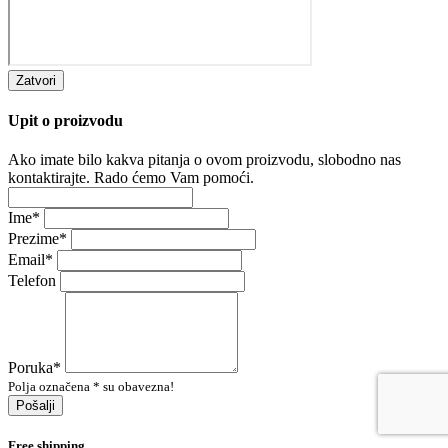
Zatvori
Upit o proizvodu
Ako imate bilo kakva pitanja o ovom proizvodu, slobodno nas
kontaktirajte. Rado ćemo Vam pomoći.
Ime
*
Prezime
*
Email
*
Telefon
Poruka
*
Polja označena * su obavezna!
Pošalji
Free shipping