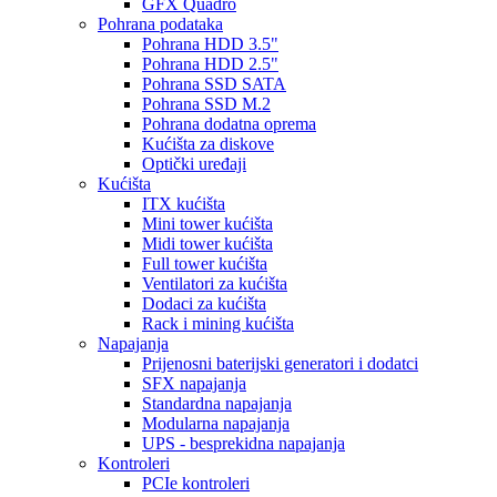
GFX Quadro
Pohrana podataka
Pohrana HDD 3.5"
Pohrana HDD 2.5"
Pohrana SSD SATA
Pohrana SSD M.2
Pohrana dodatna oprema
Kućišta za diskove
Optički uređaji
Kućišta
ITX kućišta
Mini tower kućišta
Midi tower kućišta
Full tower kućišta
Ventilatori za kućišta
Dodaci za kućišta
Rack i mining kućišta
Napajanja
Prijenosni baterijski generatori i dodatci
SFX napajanja
Standardna napajanja
Modularna napajanja
UPS - besprekidna napajanja
Kontroleri
PCIe kontroleri