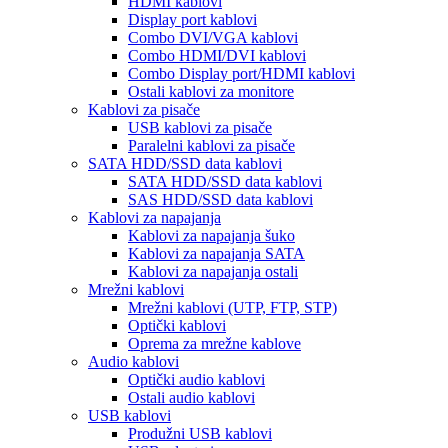
HDMI kablovi
Display port kablovi
Combo DVI/VGA kablovi
Combo HDMI/DVI kablovi
Combo Display port/HDMI kablovi
Ostali kablovi za monitore
Kablovi za pisače
USB kablovi za pisače
Paralelni kablovi za pisače
SATA HDD/SSD data kablovi
SATA HDD/SSD data kablovi
SAS HDD/SSD data kablovi
Kablovi za napajanja
Kablovi za napajanja šuko
Kablovi za napajanja SATA
Kablovi za napajanja ostali
Mrežni kablovi
Mrežni kablovi (UTP, FTP, STP)
Optički kablovi
Oprema za mrežne kablove
Audio kablovi
Optički audio kablovi
Ostali audio kablovi
USB kablovi
Produžni USB kablovi