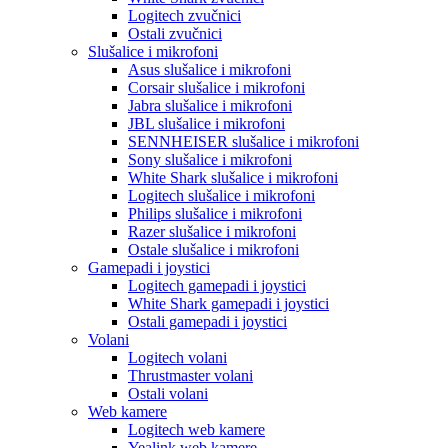
Logitech zvučnici
Ostali zvučnici
Slušalice i mikrofoni
Asus slušalice i mikrofoni
Corsair slušalice i mikrofoni
Jabra slušalice i mikrofoni
JBL slušalice i mikrofoni
SENNHEISER slušalice i mikrofoni
Sony slušalice i mikrofoni
White Shark slušalice i mikrofoni
Logitech slušalice i mikrofoni
Philips slušalice i mikrofoni
Razer slušalice i mikrofoni
Ostale slušalice i mikrofoni
Gamepadi i joystici
Logitech gamepadi i joystici
White Shark gamepadi i joystici
Ostali gamepadi i joystici
Volani
Logitech volani
Thrustmaster volani
Ostali volani
Web kamere
Logitech web kamere
Yealink web kamere