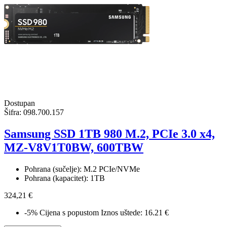
Dostupan
Šifra:
098.700.157
Samsung SSD 1TB 980 M.2, PCIe 3.0 x4,
MZ-V8V1T0BW, 600TBW
Pohrana (sučelje): M.2 PCIe/NVMe
Pohrana (kapacitet): 1TB
324,21 €
-5%
Cijena s popustom
Iznos uštede: 16.21 €