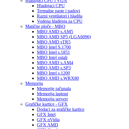
Hladnjaci CPU i VGA
Hladnjaci CPU
Termalne paste i padovi
Razni ventilatori i hladila
Vodena hlađenja za CPU
Matične ploče - MBO
MBO AMD s.AM5
MBO AMD SP5 (LGA6096)
MBO AMD sTR5
MBO Intel S.1700
MBO Intel s.1851
MBO Intel ostali
MBO AMD s.AM4
MBO AMD s.SP3
MBO Intel s.1200
MBO AMD s.WRX80
Memorija
Memorije računala
Memorija laptopi
Memorija serveri
Grafičke kartice - GFX
Dodaci za grafičke kartice
GFX Intel
GFX nVidia
GFX AMD