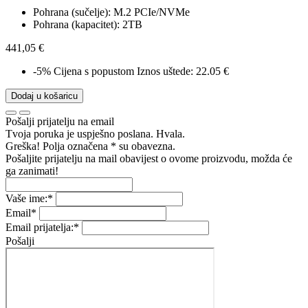
Pohrana (sučelje): M.2 PCIe/NVMe
Pohrana (kapacitet): 2TB
441,05 €
-5%
Cijena s popustom
Iznos uštede: 22.05 €
Dodaj u košaricu
Pošalji prijatelju na email
Tvoja poruka je uspješno poslana. Hvala.
Greška! Polja označena * su obavezna.
Pošaljite prijatelju na mail obavijest o ovome proizvodu, možda će
ga zanimati!
Vaše ime:
*
Email
*
Email prijatelja:
*
Pošalji