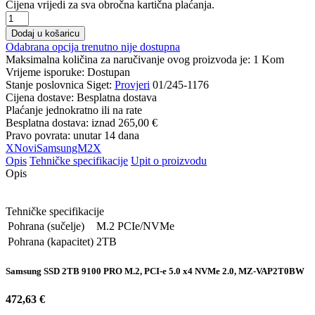
Cijena vrijedi za sva obročna kartična plaćanja.
Dodaj u košaricu
Odabrana opcija trenutno nije dostupna
Maksimalna količina za naručivanje ovog proizvoda je:
1
Kom
Vrijeme isporuke:
Dostupan
Stanje poslovnica Siget:
Provjeri
01/245-1176
Cijena dostave:
Besplatna dostava
Plaćanje jednokratno ili na rate
Besplatna dostava: iznad
265,00 €
Pravo povrata: unutar 14 dana
XNoviSamsungM2X
Opis
Tehničke specifikacije
Upit o proizvodu
Opis
Tehničke specifikacije
Pohrana (sučelje)
M.2 PCIe/NVMe
Pohrana (kapacitet)
2TB
Samsung SSD 2TB 9100 PRO M.2, PCI-e 5.0 x4 NVMe 2.0, MZ-VAP2T0BW
472,63 €