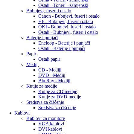
Ostali - Toneri - zamjenski
Bubnjevi, fuseri i ostalo
Canon - Bubnjevi, fuseri i ostalo
HP - Bubnjevi, fuseri i ostalo
OKI - Bubnjevi, fuseri i ostalo
Ostali - Bubnjevi, fuseri i ostalo
Baterije i punjači
Eneloop - Baterije i punjači
Ostali - Baterije i punjači
Papir
Ostali papir
Mediji
CD - Mediji
DVD - Mediji
Blu Ray - Mediji
Kutije za medije
Kutije za CD medije
Kutije za DVD medije
Sredstva za čišćenje
Sredstva za čišćenje
Kablovi
Kablovi za monitore
VGA kablovi
DVI kablovi