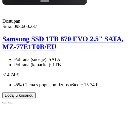
Dostupan
Šifra:
098.600.237
Samsung SSD 1TB 870 EVO 2.5" SATA,
MZ-77E1T0B/EU
Pohrana (sučelje): SATA
Pohrana (kapacitet): 1TB
314,74 €
-5%
Cijena s popustom
Iznos uštede: 15.74 €
Dodaj u košaricu