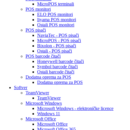
MicroPOS terminali
POS monitori
ELO POS monitori
Iiyama POS monitori
Ostali POS monitori
POS pisači
NaviaTec - POS pisači
MicroPOS - POS pisači
Bixolon - POS pisači
Ostali - POS pisači
POS barcode čitači
Honeywell barcode čitači
Symbol barcode čitači
Ostali barcode čitači
Dodatna oprema za POS
Dodatna oprema za POS
Softver
TeamViewer
TeamViewer
Microsoft Windows
Microsoft Windows - elektroničke licence
Windows 11
Microsoft Office
Microsoft Office
Microsoft Office 365