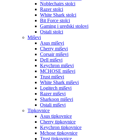
Noblechairs stolci
Razer stolci
White Shark stolci
Bit Force stolci
Gaming i uredski stolovi
Ostali stolci
Miševi
Asus miševi
Cherry miševi
Corsair miševi
Dell miševi
Keychron miševi
MCHOSE miševi
Trust miševi
White Shark miševi
Logitech miševi
Razer miševi
Sharkoon miševi
Ostali miševi
Tipkovnice
Asus tipkovnice
Cherry tipkovnice
Keychron tipkovnice
Mchose tipkovnice
Trust tipkovnice