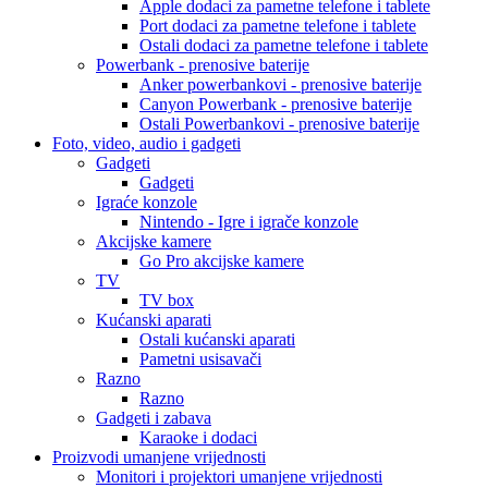
Apple dodaci za pametne telefone i tablete
Port dodaci za pametne telefone i tablete
Ostali dodaci za pametne telefone i tablete
Powerbank - prenosive baterije
Anker powerbankovi - prenosive baterije
Canyon Powerbank - prenosive baterije
Ostali Powerbankovi - prenosive baterije
Foto, video, audio i gadgeti
Gadgeti
Gadgeti
Igraće konzole
Nintendo - Igre i igrače konzole
Akcijske kamere
Go Pro akcijske kamere
TV
TV box
Kućanski aparati
Ostali kućanski aparati
Pametni usisavači
Razno
Razno
Gadgeti i zabava
Karaoke i dodaci
Proizvodi umanjene vrijednosti
Monitori i projektori umanjene vrijednosti