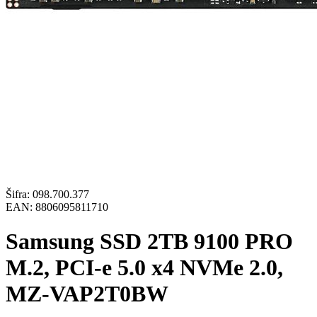
Šifra:
098.700.377
EAN:
8806095811710
Samsung SSD 2TB 9100 PRO
M.2, PCI-e 5.0 x4 NVMe 2.0,
MZ-VAP2T0BW