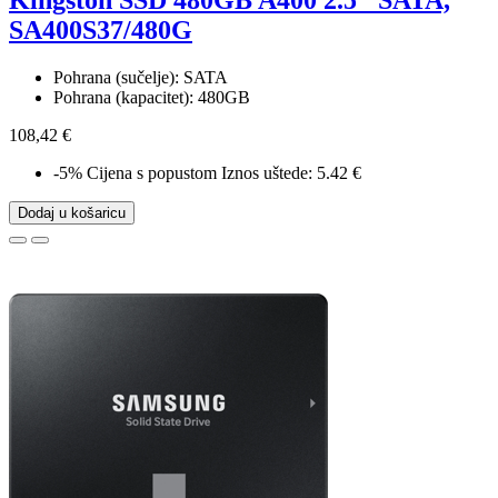
Kingston SSD 480GB A400 2.5" SATA,
SA400S37/480G
Pohrana (sučelje): SATA
Pohrana (kapacitet): 480GB
108,42 €
-5%
Cijena s popustom
Iznos uštede: 5.42 €
Dodaj u košaricu