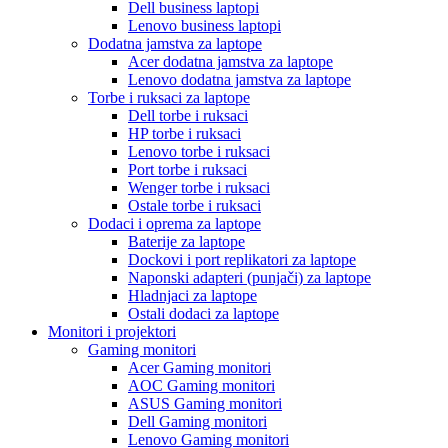
Dell business laptopi
Lenovo business laptopi
Dodatna jamstva za laptope
Acer dodatna jamstva za laptope
Lenovo dodatna jamstva za laptope
Torbe i ruksaci za laptope
Dell torbe i ruksaci
HP torbe i ruksaci
Lenovo torbe i ruksaci
Port torbe i ruksaci
Wenger torbe i ruksaci
Ostale torbe i ruksaci
Dodaci i oprema za laptope
Baterije za laptope
Dockovi i port replikatori za laptope
Naponski adapteri (punjači) za laptope
Hladnjaci za laptope
Ostali dodaci za laptope
Monitori i projektori
Gaming monitori
Acer Gaming monitori
AOC Gaming monitori
ASUS Gaming monitori
Dell Gaming monitori
Lenovo Gaming monitori