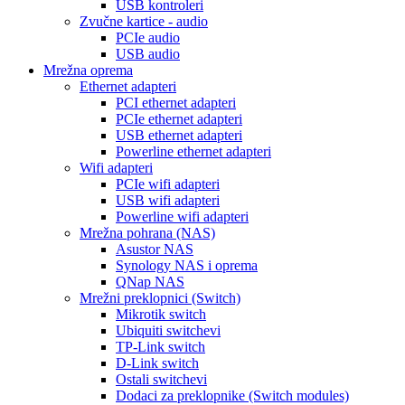
USB kontroleri
Zvučne kartice - audio
PCIe audio
USB audio
Mrežna oprema
Ethernet adapteri
PCI ethernet adapteri
PCIe ethernet adapteri
USB ethernet adapteri
Powerline ethernet adapteri
Wifi adapteri
PCIe wifi adapteri
USB wifi adapteri
Powerline wifi adapteri
Mrežna pohrana (NAS)
Asustor NAS
Synology NAS i oprema
QNap NAS
Mrežni preklopnici (Switch)
Mikrotik switch
Ubiquiti switchevi
TP-Link switch
D-Link switch
Ostali switchevi
Dodaci za preklopnike (Switch modules)