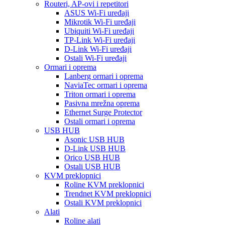
Routeri, AP-ovi i repetitori
ASUS Wi-Fi uređaji
Mikrotik Wi-Fi uređaji
Ubiquiti Wi-Fi uređaji
TP-Link Wi-Fi uređaji
D-Link Wi-Fi uređaji
Ostali Wi-Fi uređaji
Ormari i oprema
Lanberg ormari i oprema
NaviaTec ormari i oprema
Triton ormari i oprema
Pasivna mrežna oprema
Ethernet Surge Protector
Ostali ormari i oprema
USB HUB
Asonic USB HUB
D-Link USB HUB
Orico USB HUB
Ostali USB HUB
KVM preklopnici
Roline KVM preklopnici
Trendnet KVM preklopnici
Ostali KVM preklopnici
Alati
Roline alati