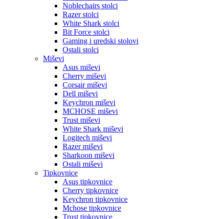
Noblechairs stolci
Razer stolci
White Shark stolci
Bit Force stolci
Gaming i uredski stolovi
Ostali stolci
Miševi
Asus miševi
Cherry miševi
Corsair miševi
Dell miševi
Keychron miševi
MCHOSE miševi
Trust miševi
White Shark miševi
Logitech miševi
Razer miševi
Sharkoon miševi
Ostali miševi
Tipkovnice
Asus tipkovnice
Cherry tipkovnice
Keychron tipkovnice
Mchose tipkovnice
Trust tipkovnice