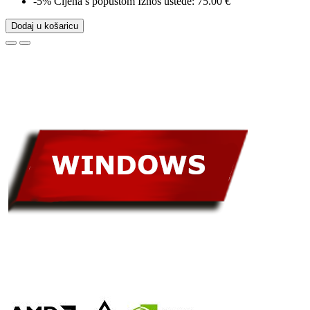
-5%
Cijena s popustom
Iznos uštede: 75.00 €
Dodaj u košaricu