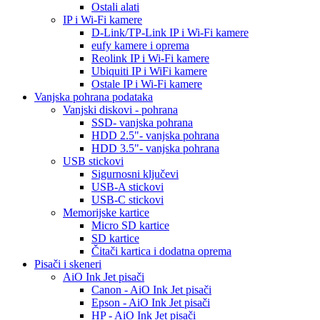
Ostali alati
IP i Wi-Fi kamere
D-Link/TP-Link IP i Wi-Fi kamere
eufy kamere i oprema
Reolink IP i Wi-Fi kamere
Ubiquiti IP i WiFi kamere
Ostale IP i Wi-Fi kamere
Vanjska pohrana podataka
Vanjski diskovi - pohrana
SSD- vanjska pohrana
HDD 2.5"- vanjska pohrana
HDD 3.5"- vanjska pohrana
USB stickovi
Sigurnosni ključevi
USB-A stickovi
USB-C stickovi
Memorijske kartice
Micro SD kartice
SD kartice
Čitači kartica i dodatna oprema
Pisači i skeneri
AiO Ink Jet pisači
Canon - AiO Ink Jet pisači
Epson - AiO Ink Jet pisači
HP - AiO Ink Jet pisači