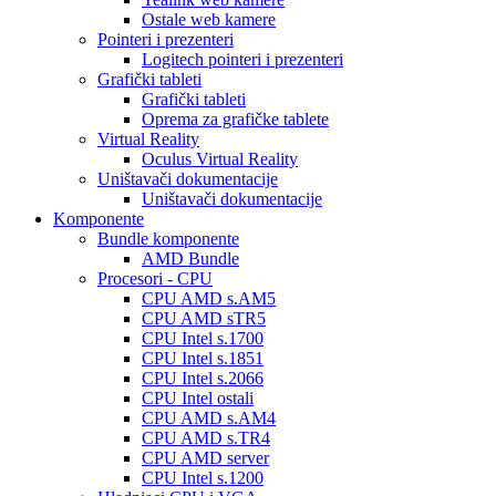
Ostale web kamere
Pointeri i prezenteri
Logitech pointeri i prezenteri
Grafički tableti
Grafički tableti
Oprema za grafičke tablete
Virtual Reality
Oculus Virtual Reality
Uništavači dokumentacije
Uništavači dokumentacije
Komponente
Bundle komponente
AMD Bundle
Procesori - CPU
CPU AMD s.AM5
CPU AMD sTR5
CPU Intel s.1700
CPU Intel s.1851
CPU Intel s.2066
CPU Intel ostali
CPU AMD s.AM4
CPU AMD s.TR4
CPU AMD server
CPU Intel s.1200