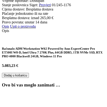
Vrijeme isporuke:
Dostupan
Stanje poslovnica Siget:
Provjeri
01/245-1176
Cijena dostave:
Besplatna dostava
Plaćanje jednokratno ili na rate
Besplatna dostava: iznad
265,00 €
Pravo povrata: unutar 14 dana
Opis
Upit o proizvodu
Opis
Računalo ADM Workstation W62 Powered by Asus ExpertCenter Pro
ET500I W8-D, Intel Ultra 7 270K Plus, 64GB DDR5, 1TB NVMe SSD, RTX
PRO 4000 Blackwell 24GB, Windows 11 Pro
5.083,23 €
Dodaj u košaricu
Ovo bi vas moglo zanimati …