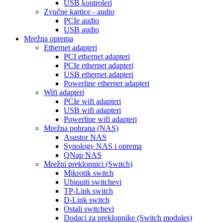
USB kontroleri
Zvučne kartice - audio
PCIe audio
USB audio
Mrežna oprema
Ethernet adapteri
PCI ethernet adapteri
PCIe ethernet adapteri
USB ethernet adapteri
Powerline ethernet adapteri
Wifi adapteri
PCIe wifi adapteri
USB wifi adapteri
Powerline wifi adapteri
Mrežna pohrana (NAS)
Asustor NAS
Synology NAS i oprema
QNap NAS
Mrežni preklopnici (Switch)
Mikrotik switch
Ubiquiti switchevi
TP-Link switch
D-Link switch
Ostali switchevi
Dodaci za preklopnike (Switch modules)