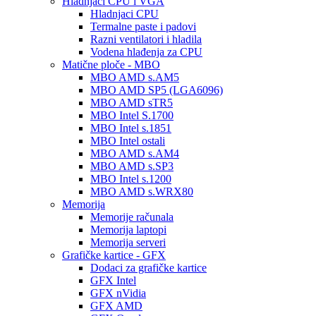
Hladnjaci CPU i VGA
Hladnjaci CPU
Termalne paste i padovi
Razni ventilatori i hladila
Vodena hlađenja za CPU
Matične ploče - MBO
MBO AMD s.AM5
MBO AMD SP5 (LGA6096)
MBO AMD sTR5
MBO Intel S.1700
MBO Intel s.1851
MBO Intel ostali
MBO AMD s.AM4
MBO AMD s.SP3
MBO Intel s.1200
MBO AMD s.WRX80
Memorija
Memorije računala
Memorija laptopi
Memorija serveri
Grafičke kartice - GFX
Dodaci za grafičke kartice
GFX Intel
GFX nVidia
GFX AMD