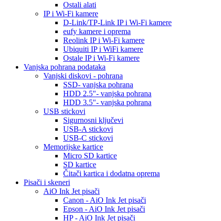
Ostali alati
IP i Wi-Fi kamere
D-Link/TP-Link IP i Wi-Fi kamere
eufy kamere i oprema
Reolink IP i Wi-Fi kamere
Ubiquiti IP i WiFi kamere
Ostale IP i Wi-Fi kamere
Vanjska pohrana podataka
Vanjski diskovi - pohrana
SSD- vanjska pohrana
HDD 2.5"- vanjska pohrana
HDD 3.5"- vanjska pohrana
USB stickovi
Sigurnosni ključevi
USB-A stickovi
USB-C stickovi
Memorijske kartice
Micro SD kartice
SD kartice
Čitači kartica i dodatna oprema
Pisači i skeneri
AiO Ink Jet pisači
Canon - AiO Ink Jet pisači
Epson - AiO Ink Jet pisači
HP - AiO Ink Jet pisači