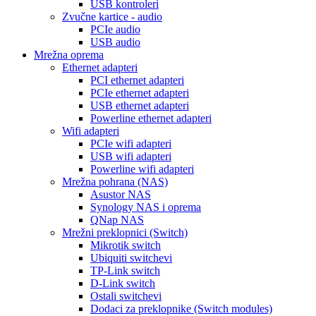
USB kontroleri
Zvučne kartice - audio
PCIe audio
USB audio
Mrežna oprema
Ethernet adapteri
PCI ethernet adapteri
PCIe ethernet adapteri
USB ethernet adapteri
Powerline ethernet adapteri
Wifi adapteri
PCIe wifi adapteri
USB wifi adapteri
Powerline wifi adapteri
Mrežna pohrana (NAS)
Asustor NAS
Synology NAS i oprema
QNap NAS
Mrežni preklopnici (Switch)
Mikrotik switch
Ubiquiti switchevi
TP-Link switch
D-Link switch
Ostali switchevi
Dodaci za preklopnike (Switch modules)