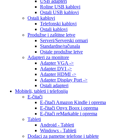
USB adapteri
Roline USB kablovi
Ostali USB kablovi
Ostali kablovi
Telefonski kablovi
Ostali kablovi
Produžne i zaštitne letve
Serveri/Serverski ormari
Standardne/računala
Ostale produžne letve
Adapteri za monitore
Adapter VGA ->
Adapter DVI ->
Adapter HDMI ->
Adapter Display Port ->
Ostali adapteri
Mobiteli, tableti i telefonija
E-čitači
E-čitači Amazon Kindle i oprema
E-čitači Onyx Boox i oprema
E-čitači reMarkable i oprema
Tableti
Android - Tableti
Windows - Tableti
Dodaci za pametne telefone i tablete