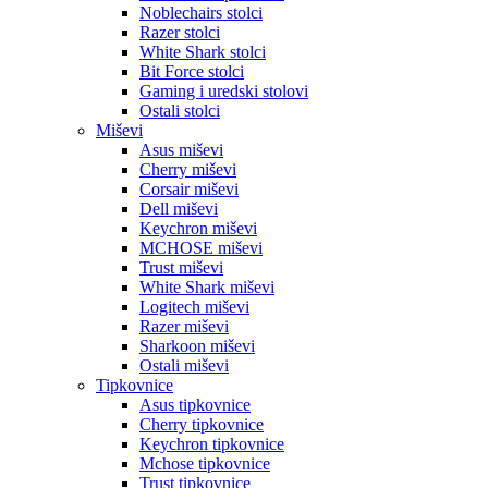
Noblechairs stolci
Razer stolci
White Shark stolci
Bit Force stolci
Gaming i uredski stolovi
Ostali stolci
Miševi
Asus miševi
Cherry miševi
Corsair miševi
Dell miševi
Keychron miševi
MCHOSE miševi
Trust miševi
White Shark miševi
Logitech miševi
Razer miševi
Sharkoon miševi
Ostali miševi
Tipkovnice
Asus tipkovnice
Cherry tipkovnice
Keychron tipkovnice
Mchose tipkovnice
Trust tipkovnice