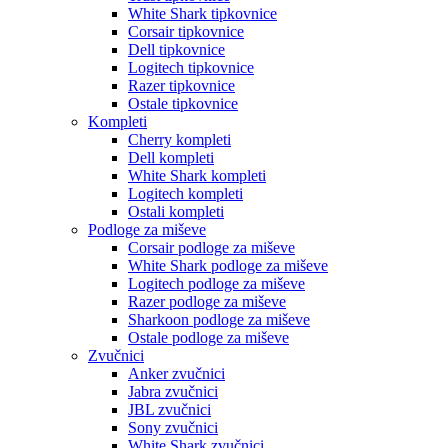
White Shark tipkovnice
Corsair tipkovnice
Dell tipkovnice
Logitech tipkovnice
Razer tipkovnice
Ostale tipkovnice
Kompleti
Cherry kompleti
Dell kompleti
White Shark kompleti
Logitech kompleti
Ostali kompleti
Podloge za miševe
Corsair podloge za miševe
White Shark podloge za miševe
Logitech podloge za miševe
Razer podloge za miševe
Sharkoon podloge za miševe
Ostale podloge za miševe
Zvučnici
Anker zvučnici
Jabra zvučnici
JBL zvučnici
Sony zvučnici
White Shark zvučnici