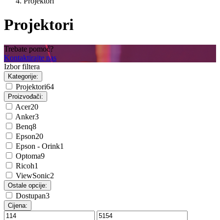
Projektori
Projektori
Trebate pomoć?
Kontaktirajte nas
Izbor filtera
Kategorije:
Projektori
64
Proizvođači:
Acer
20
Anker
3
Benq
8
Epson
20
Epson - Orink
1
Optoma
9
Ricoh
1
ViewSonic
2
Ostale opcije:
Dostupan
3
Cijena: