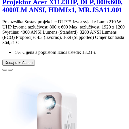
Projektor Acer X1123HP, DLP, 800x600,
4000LM ANSI, HDMIx1, MR.JSA11.001
Prikaz/slika Sustav projekcije: DLP™ Izvor svjetla: Lamp 210 W
UHP Izvorna razlučivost: 800 x 600 Max. razlučivost: 1920 x 1200
Svjetlina: 4000 ANSI Lumens (Standard), 3200 ANSI Lumens
(ECO) Proporcije: 4:3 (Izvorno), 16:9 (Supported) Omjer kontrasta
364,21 €
-5%
Cijena s popustom
Iznos uštede: 18.21 €
Dodaj u košaricu