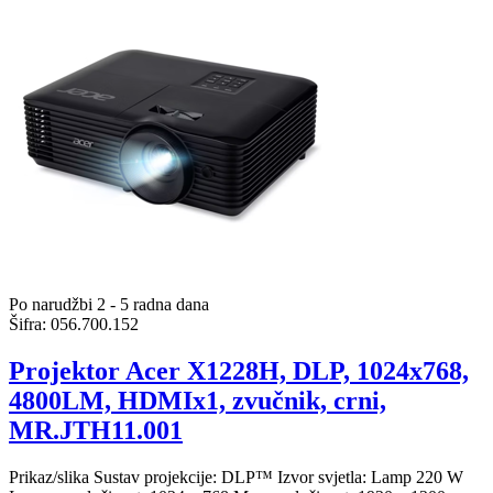
Po narudžbi 2 - 5 radna dana
Šifra:
056.700.152
Projektor Acer X1228H, DLP, 1024x768,
4800LM, HDMIx1, zvučnik, crni,
MR.JTH11.001
Prikaz/slika Sustav projekcije: DLP™ Izvor svjetla: Lamp 220 W