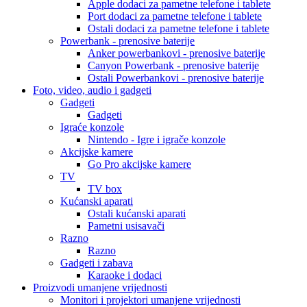
Apple dodaci za pametne telefone i tablete
Port dodaci za pametne telefone i tablete
Ostali dodaci za pametne telefone i tablete
Powerbank - prenosive baterije
Anker powerbankovi - prenosive baterije
Canyon Powerbank - prenosive baterije
Ostali Powerbankovi - prenosive baterije
Foto, video, audio i gadgeti
Gadgeti
Gadgeti
Igraće konzole
Nintendo - Igre i igrače konzole
Akcijske kamere
Go Pro akcijske kamere
TV
TV box
Kućanski aparati
Ostali kućanski aparati
Pametni usisavači
Razno
Razno
Gadgeti i zabava
Karaoke i dodaci
Proizvodi umanjene vrijednosti
Monitori i projektori umanjene vrijednosti