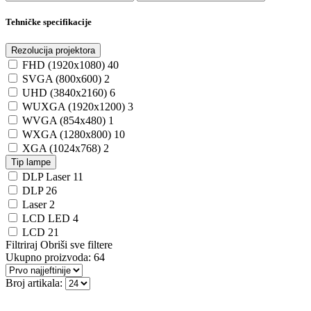
Tehničke specifikacije
Rezolucija projektora
FHD (1920x1080)
40
SVGA (800x600)
2
UHD (3840x2160)
6
WUXGA (1920x1200)
3
WVGA (854x480)
1
WXGA (1280x800)
10
XGA (1024x768)
2
Tip lampe
DLP Laser
11
DLP
26
Laser
2
LCD LED
4
LCD
21
Filtriraj
Obriši sve filtere
Ukupno proizvoda:
64
Broj artikala: