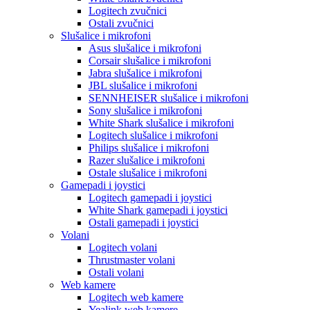
Logitech zvučnici
Ostali zvučnici
Slušalice i mikrofoni
Asus slušalice i mikrofoni
Corsair slušalice i mikrofoni
Jabra slušalice i mikrofoni
JBL slušalice i mikrofoni
SENNHEISER slušalice i mikrofoni
Sony slušalice i mikrofoni
White Shark slušalice i mikrofoni
Logitech slušalice i mikrofoni
Philips slušalice i mikrofoni
Razer slušalice i mikrofoni
Ostale slušalice i mikrofoni
Gamepadi i joystici
Logitech gamepadi i joystici
White Shark gamepadi i joystici
Ostali gamepadi i joystici
Volani
Logitech volani
Thrustmaster volani
Ostali volani
Web kamere
Logitech web kamere
Yealink web kamere