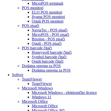
MicroPOS terminali
POS monitori
ELO POS monitori
Iiyama POS monitori
Ostali POS monitori
POS pisači
NaviaTec - POS pisači
MicroPOS - POS pisači
Bixolon - POS pisači
Ostali - POS pisači
POS barcode čitači
Honeywell barcode čitači
Symbol barcode čitači
Ostali barcode čitači
Dodatna oprema za POS
Dodatna oprema za POS
Softver
TeamViewer
TeamViewer
Microsoft Windows
Microsoft Windows - elektroničke licence
Windows 11
Microsoft Office
Microsoft Office
Microsoft Office 365