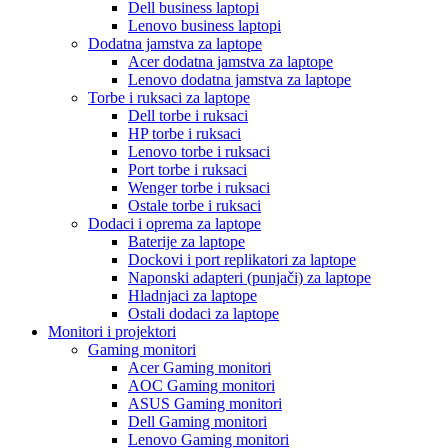
Dell business laptopi
Lenovo business laptopi
Dodatna jamstva za laptope
Acer dodatna jamstva za laptope
Lenovo dodatna jamstva za laptope
Torbe i ruksaci za laptope
Dell torbe i ruksaci
HP torbe i ruksaci
Lenovo torbe i ruksaci
Port torbe i ruksaci
Wenger torbe i ruksaci
Ostale torbe i ruksaci
Dodaci i oprema za laptope
Baterije za laptope
Dockovi i port replikatori za laptope
Naponski adapteri (punjači) za laptope
Hladnjaci za laptope
Ostali dodaci za laptope
Monitori i projektori
Gaming monitori
Acer Gaming monitori
AOC Gaming monitori
ASUS Gaming monitori
Dell Gaming monitori
Lenovo Gaming monitori