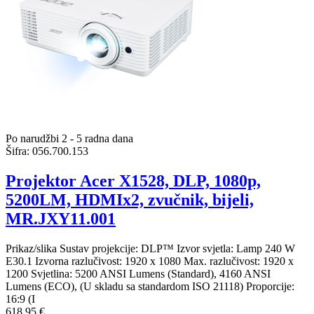
Po narudžbi 2 - 5 radna dana
Šifra:
056.700.153
Projektor Acer X1528, DLP, 1080p,
5200LM, HDMIx2, zvučnik, bijeli,
MR.JXY11.001
Prikaz/slika Sustav projekcije: DLP™ Izvor svjetla: Lamp 240 W
E30.1 Izvorna razlučivost: 1920 x 1080 Max. razlučivost: 1920 x
1200 Svjetlina: 5200 ANSI Lumens (Standard), 4160 ANSI
Lumens (ECO), (U skladu sa standardom ISO 21118) Proporcije:
16:9 (I
618,95 €