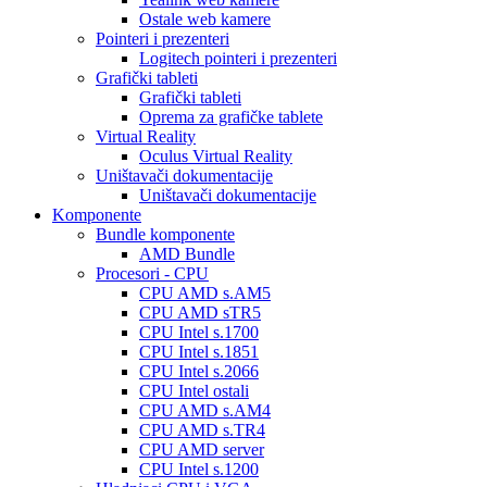
Ostale web kamere
Pointeri i prezenteri
Logitech pointeri i prezenteri
Grafički tableti
Grafički tableti
Oprema za grafičke tablete
Virtual Reality
Oculus Virtual Reality
Uništavači dokumentacije
Uništavači dokumentacije
Komponente
Bundle komponente
AMD Bundle
Procesori - CPU
CPU AMD s.AM5
CPU AMD sTR5
CPU Intel s.1700
CPU Intel s.1851
CPU Intel s.2066
CPU Intel ostali
CPU AMD s.AM4
CPU AMD s.TR4
CPU AMD server
CPU Intel s.1200