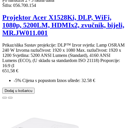
Po narudžbi 2 - 5 radna dana
Šifra:
056.700.154
Projektor Acer X1528Ki, DLP, WiFi,
1080p, 5200LM, HDMIx2, zvučnik, bijeli,
MR.JW011.001
Prikaz/slika Sustav projekcije: DLP™ Izvor svjetla: Lamp OSRAM
240 W Izvorna razlučivost: 1920 x 1080 Max. razlučivost: 1920 x
1200 Svjetlina: 5200 ANSI Lumens (Standard), 4160 ANSI
Lumens (ECO), (U skladu sa standardom ISO 21118) Proporcije:
16:9 (I
651,58 €
-5%
Cijena s popustom
Iznos uštede: 32.58 €
Dodaj u košaricu