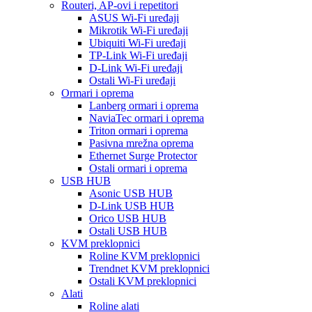
Routeri, AP-ovi i repetitori
ASUS Wi-Fi uređaji
Mikrotik Wi-Fi uređaji
Ubiquiti Wi-Fi uređaji
TP-Link Wi-Fi uređaji
D-Link Wi-Fi uređaji
Ostali Wi-Fi uređaji
Ormari i oprema
Lanberg ormari i oprema
NaviaTec ormari i oprema
Triton ormari i oprema
Pasivna mrežna oprema
Ethernet Surge Protector
Ostali ormari i oprema
USB HUB
Asonic USB HUB
D-Link USB HUB
Orico USB HUB
Ostali USB HUB
KVM preklopnici
Roline KVM preklopnici
Trendnet KVM preklopnici
Ostali KVM preklopnici
Alati
Roline alati