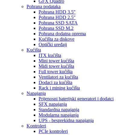
GFX Quadro
Pohrana podataka
Pohrana HDD 3.5"
Pohrana HDD 2.5"
Pohrana SSD SATA
Pohrana SSD M.2
Pohrana dodatna oprema
Kućišta za diskove
Optički uređaji
Kućišta
ITX kućišta
Mini tower kućišta
Midi tower kućišta
Full tower kućišta
Ventilatori za kućišta
Dodaci za kućišta
Rack i mining kućišta
Napajanja
Prijenosni baterijski generatori i dodatci
SFX napajanja
Standardna napajanja
Modularna napajanja
UPS - besprekidna napajanja
Kontroleri
PCIe kontroleri