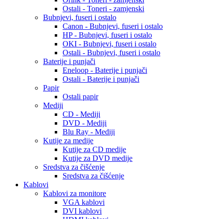
Ostali - Toneri - zamjenski
Bubnjevi, fuseri i ostalo
Canon - Bubnjevi, fuseri i ostalo
HP - Bubnjevi, fuseri i ostalo
OKI - Bubnjevi, fuseri i ostalo
Ostali - Bubnjevi, fuseri i ostalo
Baterije i punjači
Eneloop - Baterije i punjači
Ostali - Baterije i punjači
Papir
Ostali papir
Mediji
CD - Mediji
DVD - Mediji
Blu Ray - Mediji
Kutije za medije
Kutije za CD medije
Kutije za DVD medije
Sredstva za čišćenje
Sredstva za čišćenje
Kablovi
Kablovi za monitore
VGA kablovi
DVI kablovi