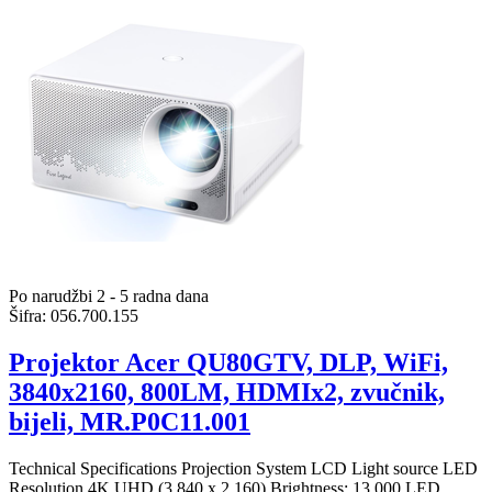
Po narudžbi 2 - 5 radna dana
Šifra:
056.700.155
Projektor Acer QU80GTV, DLP, WiFi,
3840x2160, 800LM, HDMIx2, zvučnik,
bijeli, MR.P0C11.001
Technical Specifications Projection System LCD Light source LED
Resolution 4K UHD (3,840 x 2,160) Brightness: 13,000 LED