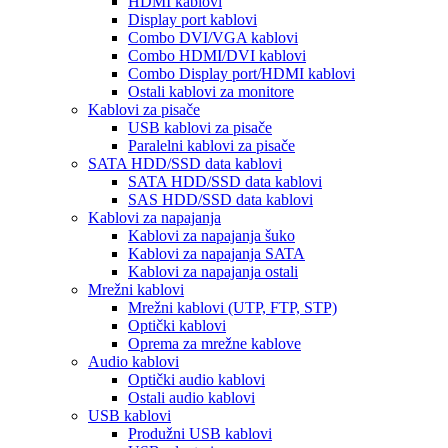
HDMI kablovi
Display port kablovi
Combo DVI/VGA kablovi
Combo HDMI/DVI kablovi
Combo Display port/HDMI kablovi
Ostali kablovi za monitore
Kablovi za pisače
USB kablovi za pisače
Paralelni kablovi za pisače
SATA HDD/SSD data kablovi
SATA HDD/SSD data kablovi
SAS HDD/SSD data kablovi
Kablovi za napajanja
Kablovi za napajanja šuko
Kablovi za napajanja SATA
Kablovi za napajanja ostali
Mrežni kablovi
Mrežni kablovi (UTP, FTP, STP)
Optički kablovi
Oprema za mrežne kablove
Audio kablovi
Optički audio kablovi
Ostali audio kablovi
USB kablovi
Produžni USB kablovi