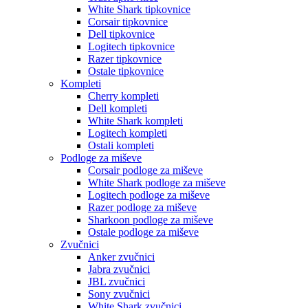
White Shark tipkovnice
Corsair tipkovnice
Dell tipkovnice
Logitech tipkovnice
Razer tipkovnice
Ostale tipkovnice
Kompleti
Cherry kompleti
Dell kompleti
White Shark kompleti
Logitech kompleti
Ostali kompleti
Podloge za miševe
Corsair podloge za miševe
White Shark podloge za miševe
Logitech podloge za miševe
Razer podloge za miševe
Sharkoon podloge za miševe
Ostale podloge za miševe
Zvučnici
Anker zvučnici
Jabra zvučnici
JBL zvučnici
Sony zvučnici
White Shark zvučnici