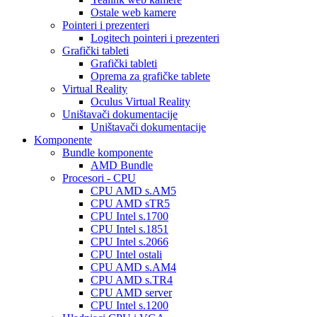
Ostale web kamere
Pointeri i prezenteri
Logitech pointeri i prezenteri
Grafički tableti
Grafički tableti
Oprema za grafičke tablete
Virtual Reality
Oculus Virtual Reality
Uništavači dokumentacije
Uništavači dokumentacije
Komponente
Bundle komponente
AMD Bundle
Procesori - CPU
CPU AMD s.AM5
CPU AMD sTR5
CPU Intel s.1700
CPU Intel s.1851
CPU Intel s.2066
CPU Intel ostali
CPU AMD s.AM4
CPU AMD s.TR4
CPU AMD server
CPU Intel s.1200