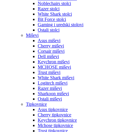
Noblechairs stolci
Razer stolci
White Shark stolci
Bit Force stolci
Gaming i uredski stolovi
Ostali stolci
Miševi
Asus miševi
Cherry miševi
Corsair miševi
Dell miševi
Keychron miševi
MCHOSE miševi
Trust miševi
White Shark miševi
Logitech miševi
Razer miševi
Sharkoon miševi
Ostali miševi
Tipkovnice
Asus tipkovnice
Cherry tipkovnice
Keychron tipkovnice
Mchose tipkovnice
Trust tipkovnice