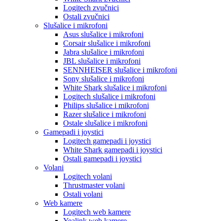
Logitech zvučnici
Ostali zvučnici
Slušalice i mikrofoni
Asus slušalice i mikrofoni
Corsair slušalice i mikrofoni
Jabra slušalice i mikrofoni
JBL slušalice i mikrofoni
SENNHEISER slušalice i mikrofoni
Sony slušalice i mikrofoni
White Shark slušalice i mikrofoni
Logitech slušalice i mikrofoni
Philips slušalice i mikrofoni
Razer slušalice i mikrofoni
Ostale slušalice i mikrofoni
Gamepadi i joystici
Logitech gamepadi i joystici
White Shark gamepadi i joystici
Ostali gamepadi i joystici
Volani
Logitech volani
Thrustmaster volani
Ostali volani
Web kamere
Logitech web kamere
Yealink web kamere