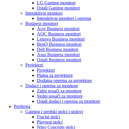
LG Gaming monitori
Ostali Gaming monitori
Interaktivni monitori
Interaktivni monitori i oprema
Business monitori
Acer Business monitori
AOC Business monitori
Lenovo Business monitori
BenQ Business monitori
Dell Business monitori
Asus Business monitori
Ostali Business monitori
Projektori
Projektori
Platna za projektore
Dodatna oprema za projektore
Dodaci i oprema za monitore
Zidni nosači za monitore
Stolni nosači za monitore
Ostali dodaci i oprema za monitore
Periferija
Gaming i uredski stolci i stolovi
Fractal stolci
Playseat stolci
Nitro Concepts stolci