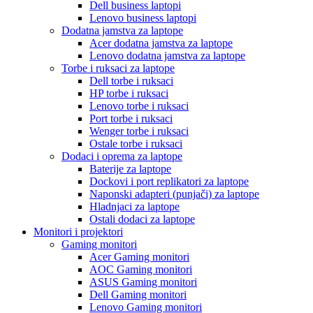
Dell business laptopi
Lenovo business laptopi
Dodatna jamstva za laptope
Acer dodatna jamstva za laptope
Lenovo dodatna jamstva za laptope
Torbe i ruksaci za laptope
Dell torbe i ruksaci
HP torbe i ruksaci
Lenovo torbe i ruksaci
Port torbe i ruksaci
Wenger torbe i ruksaci
Ostale torbe i ruksaci
Dodaci i oprema za laptope
Baterije za laptope
Dockovi i port replikatori za laptope
Naponski adapteri (punjači) za laptope
Hladnjaci za laptope
Ostali dodaci za laptope
Monitori i projektori
Gaming monitori
Acer Gaming monitori
AOC Gaming monitori
ASUS Gaming monitori
Dell Gaming monitori
Lenovo Gaming monitori