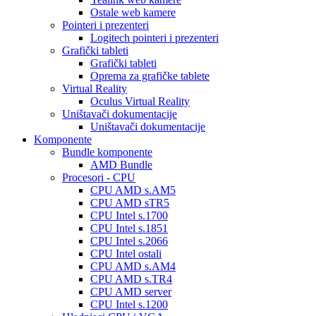
Ostale web kamere
Pointeri i prezenteri
Logitech pointeri i prezenteri
Grafički tableti
Grafički tableti
Oprema za grafičke tablete
Virtual Reality
Oculus Virtual Reality
Uništavači dokumentacije
Uništavači dokumentacije
Komponente
Bundle komponente
AMD Bundle
Procesori - CPU
CPU AMD s.AM5
CPU AMD sTR5
CPU Intel s.1700
CPU Intel s.1851
CPU Intel s.2066
CPU Intel ostali
CPU AMD s.AM4
CPU AMD s.TR4
CPU AMD server
CPU Intel s.1200