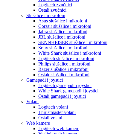
Logitech zvučnici
Ostali zvučnici
Slušalice i mikrofoni
Asus slušalice i mikrofoni
Corsair slušalice i mikrofoni
Jabra slušalice i mikrofoni
JBL slušalice i mikrofoni
SENNHEISER slušalice i mikrofoni
Sony slušalice i mikrofoni
White Shark slušalice i mikrofoni
Logitech slušalice i mikrofoni
Philips slušalice i mikrofoni
Razer slušalice i mikrofoni
Ostale slušalice i mikrofoni
Gamepadi i joystici
Logitech gamepadi i joystici
White Shark gamepadi i joystici
Ostali gamepadi i joystici
Volani
Logitech volani
Thrustmaster volani
Ostali volani
Web kamere
Logitech web kamere
Yealink web kamere