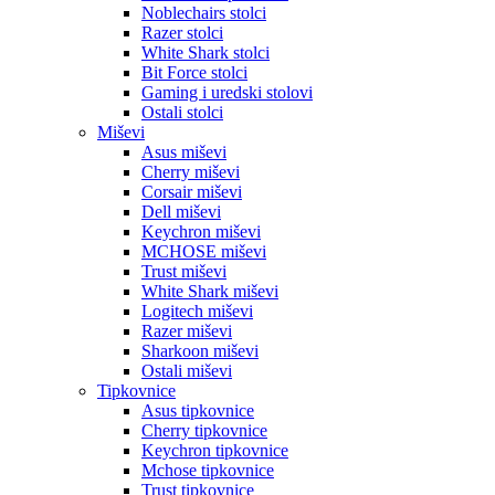
Noblechairs stolci
Razer stolci
White Shark stolci
Bit Force stolci
Gaming i uredski stolovi
Ostali stolci
Miševi
Asus miševi
Cherry miševi
Corsair miševi
Dell miševi
Keychron miševi
MCHOSE miševi
Trust miševi
White Shark miševi
Logitech miševi
Razer miševi
Sharkoon miševi
Ostali miševi
Tipkovnice
Asus tipkovnice
Cherry tipkovnice
Keychron tipkovnice
Mchose tipkovnice
Trust tipkovnice