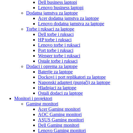
Dell business laptopi
Lenovo business laptopi
Dodatna jamstva za laptope
Acer dodatna jamstva za laptope
Lenovo dodatna jamstva za laptope
Torbe i ruksaci za laptope
Dell torbe i ruksaci
HP torbe i ruksaci
Lenovo torbe i ruksaci
Port torbe i ruksaci
Wenger torbe i ruksaci
Ostale torbe i ruksaci
Dodaci i oprema za laptope
Baterije za laptope
Dockovi i port replikatori za laptope
Naponski adapteri (punjači) za laptope
Hladnjaci za laptope
Ostali dodaci za laptope
Monitori i projektori
Gaming monitori
Acer Gaming monitori
AOC Gaming monitori
ASUS Gaming monitori
Dell Gaming monitori
Lenovo Gaming monitori