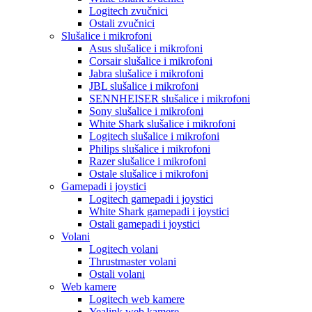
Logitech zvučnici
Ostali zvučnici
Slušalice i mikrofoni
Asus slušalice i mikrofoni
Corsair slušalice i mikrofoni
Jabra slušalice i mikrofoni
JBL slušalice i mikrofoni
SENNHEISER slušalice i mikrofoni
Sony slušalice i mikrofoni
White Shark slušalice i mikrofoni
Logitech slušalice i mikrofoni
Philips slušalice i mikrofoni
Razer slušalice i mikrofoni
Ostale slušalice i mikrofoni
Gamepadi i joystici
Logitech gamepadi i joystici
White Shark gamepadi i joystici
Ostali gamepadi i joystici
Volani
Logitech volani
Thrustmaster volani
Ostali volani
Web kamere
Logitech web kamere
Yealink web kamere