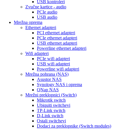
USB kontroleri
Zvučne kartice - audio
PCIe audio
USB audio
Mrežna oprema
Ethernet adapteri
PCI ethernet adapteri
PCIe ethernet adapteri
USB ethernet adapteri
Powerline ethernet adapteri
Wifi adapteri
PCIe wifi adapteri
USB wifi adapteri
Powerline wifi adapteri
Mrežna pohrana (NAS)
Asustor NAS
Synology NAS i oprema
QNap NAS
Mrežni preklopnici (Switch)
Mikrotik switch
Ubiquiti switchevi
TP-Link switch
D-Link switch
Ostali switchevi
Dodaci za preklopnike (Switch modules)