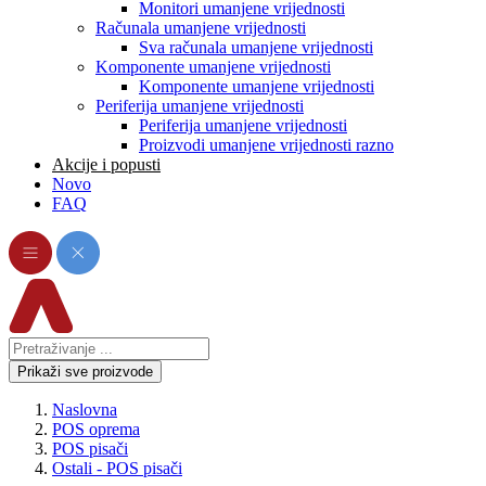
Monitori umanjene vrijednosti
Računala umanjene vrijednosti
Sva računala umanjene vrijednosti
Komponente umanjene vrijednosti
Komponente umanjene vrijednosti
Periferija umanjene vrijednosti
Periferija umanjene vrijednosti
Proizvodi umanjene vrijednosti razno
Akcije i popusti
Novo
FAQ
Prikaži sve proizvode
Naslovna
POS oprema
POS pisači
Ostali - POS pisači