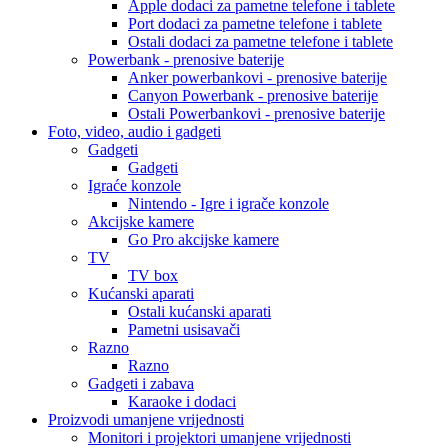
Apple dodaci za pametne telefone i tablete
Port dodaci za pametne telefone i tablete
Ostali dodaci za pametne telefone i tablete
Powerbank - prenosive baterije
Anker powerbankovi - prenosive baterije
Canyon Powerbank - prenosive baterije
Ostali Powerbankovi - prenosive baterije
Foto, video, audio i gadgeti
Gadgeti
Gadgeti
Igraće konzole
Nintendo - Igre i igrače konzole
Akcijske kamere
Go Pro akcijske kamere
TV
TV box
Kućanski aparati
Ostali kućanski aparati
Pametni usisavači
Razno
Razno
Gadgeti i zabava
Karaoke i dodaci
Proizvodi umanjene vrijednosti
Monitori i projektori umanjene vrijednosti