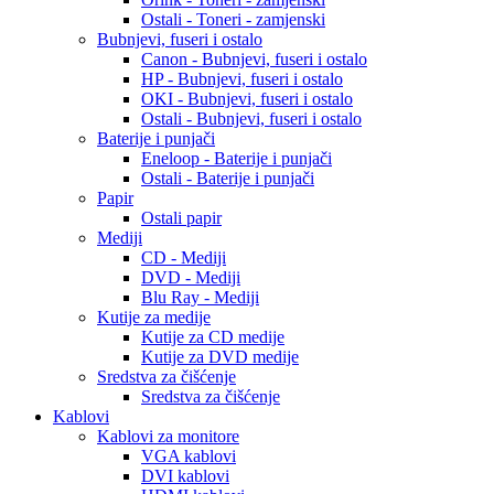
Ostali - Toneri - zamjenski
Bubnjevi, fuseri i ostalo
Canon - Bubnjevi, fuseri i ostalo
HP - Bubnjevi, fuseri i ostalo
OKI - Bubnjevi, fuseri i ostalo
Ostali - Bubnjevi, fuseri i ostalo
Baterije i punjači
Eneloop - Baterije i punjači
Ostali - Baterije i punjači
Papir
Ostali papir
Mediji
CD - Mediji
DVD - Mediji
Blu Ray - Mediji
Kutije za medije
Kutije za CD medije
Kutije za DVD medije
Sredstva za čišćenje
Sredstva za čišćenje
Kablovi
Kablovi za monitore
VGA kablovi
DVI kablovi