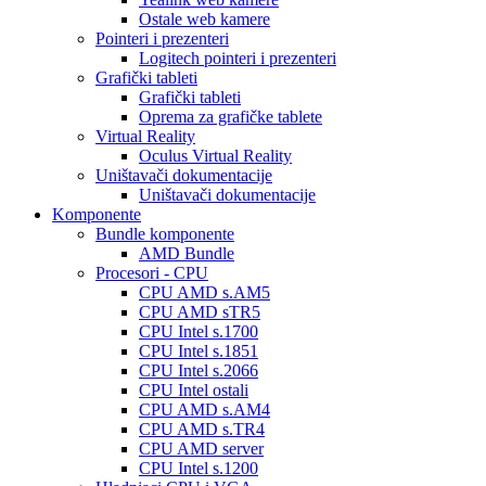
Ostale web kamere
Pointeri i prezenteri
Logitech pointeri i prezenteri
Grafički tableti
Grafički tableti
Oprema za grafičke tablete
Virtual Reality
Oculus Virtual Reality
Uništavači dokumentacije
Uništavači dokumentacije
Komponente
Bundle komponente
AMD Bundle
Procesori - CPU
CPU AMD s.AM5
CPU AMD sTR5
CPU Intel s.1700
CPU Intel s.1851
CPU Intel s.2066
CPU Intel ostali
CPU AMD s.AM4
CPU AMD s.TR4
CPU AMD server
CPU Intel s.1200