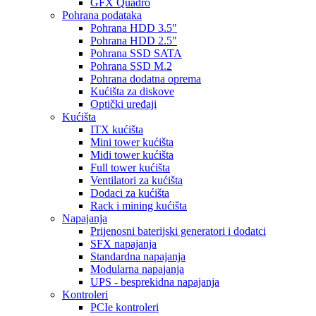
GFX Quadro
Pohrana podataka
Pohrana HDD 3.5"
Pohrana HDD 2.5"
Pohrana SSD SATA
Pohrana SSD M.2
Pohrana dodatna oprema
Kućišta za diskove
Optički uređaji
Kućišta
ITX kućišta
Mini tower kućišta
Midi tower kućišta
Full tower kućišta
Ventilatori za kućišta
Dodaci za kućišta
Rack i mining kućišta
Napajanja
Prijenosni baterijski generatori i dodatci
SFX napajanja
Standardna napajanja
Modularna napajanja
UPS - besprekidna napajanja
Kontroleri
PCIe kontroleri