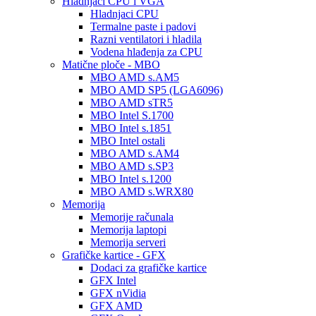
Hladnjaci CPU i VGA
Hladnjaci CPU
Termalne paste i padovi
Razni ventilatori i hladila
Vodena hlađenja za CPU
Matične ploče - MBO
MBO AMD s.AM5
MBO AMD SP5 (LGA6096)
MBO AMD sTR5
MBO Intel S.1700
MBO Intel s.1851
MBO Intel ostali
MBO AMD s.AM4
MBO AMD s.SP3
MBO Intel s.1200
MBO AMD s.WRX80
Memorija
Memorije računala
Memorija laptopi
Memorija serveri
Grafičke kartice - GFX
Dodaci za grafičke kartice
GFX Intel
GFX nVidia
GFX AMD