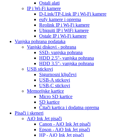
Ostali alati
IP i Wi-Fi kamere
D-Link/TP-Link IP i Wi-Fi kamere
eufy kamere i oprema
Reolink IP i Wi-Fi kamere
Ubiquiti IP i WiFi kamere
Ostale IP i Wi-Fi kamere
Vanjska pohrana podataka
Vanjski diskovi - pohrana
SSD- vanjska pohrana
HDD 2.5"- vanjska pohrana
HDD 3.5"- vanjska pohrana
USB stickovi
Sigurnosni ključevi
USB-A stickovi
USB-C stickovi
Memorijske kartice
Micro SD kartice
SD kartice
Čitači kartica i dodatna oprema
Pisači i skeneri
AiO Ink Jet pisači
Canon - AiO Ink Jet pisači
Epson - AiO Ink Jet pisači
HP - AiO Ink Jet pisači