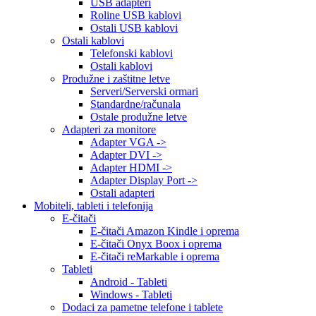
USB adapteri
Roline USB kablovi
Ostali USB kablovi
Ostali kablovi
Telefonski kablovi
Ostali kablovi
Produžne i zaštitne letve
Serveri/Serverski ormari
Standardne/računala
Ostale produžne letve
Adapteri za monitore
Adapter VGA ->
Adapter DVI ->
Adapter HDMI ->
Adapter Display Port ->
Ostali adapteri
Mobiteli, tableti i telefonija
E-čitači
E-čitači Amazon Kindle i oprema
E-čitači Onyx Boox i oprema
E-čitači reMarkable i oprema
Tableti
Android - Tableti
Windows - Tableti
Dodaci za pametne telefone i tablete