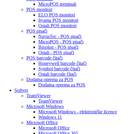
MicroPOS terminali
POS monitori
ELO POS monitori
Iiyama POS monitori
Ostali POS monitori
POS pisači
NaviaTec - POS pisači
MicroPOS - POS pisači
Bixolon - POS pisači
Ostali - POS pisači
POS barcode čitači
Honeywell barcode čitači
Symbol barcode čitači
Ostali barcode čitači
Dodatna oprema za POS
Dodatna oprema za POS
Softver
TeamViewer
TeamViewer
Microsoft Windows
Microsoft Windows - elektroničke licence
Windows 11
Microsoft Office
Microsoft Office
Microsoft Office 365