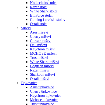
Noblechairs stolci
Razer stolci
White Shark stolci
Bit Force stolci
Gaming i uredski stolovi
Ostali stolci
Miševi
Asus miševi
Cherry miševi
Corsair miševi
Dell miševi
Keychron miševi
MCHOSE miševi
Trust miševi
White Shark miševi
Logitech miševi
Razer miševi
Sharkoon miševi
Ostali miševi
Tipkovnice
Asus tipkovnice
Cherry tipkovnice
Keychron tipkovnice
Mchose tipkovnice
Trust tipkovnice