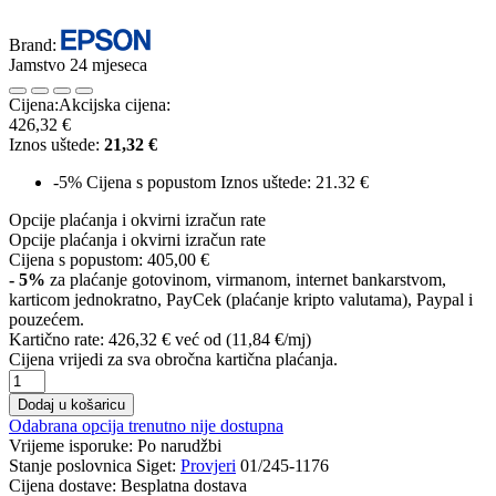
Brand:
Jamstvo 24 mjeseca
Cijena:
Akcijska cijena:
426,32 €
Iznos uštede:
21,32 €
-5%
Cijena s popustom
Iznos uštede: 21.32 €
Opcije plaćanja i okvirni izračun rate
Opcije plaćanja i okvirni izračun rate
Cijena s popustom:
405,00 €
- 5%
za plaćanje gotovinom, virmanom, internet bankarstvom,
karticom jednokratno, PayCek (plaćanje kripto valutama), Paypal i
pouzećem.
Kartično rate:
426,32 €
već od (11,84 €/mj)
Cijena vrijedi za sva obročna kartična plaćanja.
Dodaj u košaricu
Odabrana opcija trenutno nije dostupna
Vrijeme isporuke:
Po narudžbi
Stanje poslovnica Siget:
Provjeri
01/245-1176
Cijena dostave:
Besplatna dostava