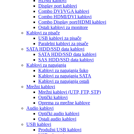
HDMI kablovi
Display port kablovi
Combo DVI/VGA kablovi
Combo HDMI/DVI kablovi
Combo Display port/HDMI kablovi
Ostali kablovi za monitore
Kablovi za pisače
USB kablovi za pisače
Paralelni kablovi za pisače
SATA HDD/SSD data kablovi
SATA HDD/SSD data kablovi
SAS HDD/SSD data kablovi
Kablovi za napajanja
Kablovi za napajanja šuko
Kablovi za napajanja SATA
Kablovi za napajanja ostali
Mrežni kablovi
Mrežni kablovi (UTP, FTP, STP)
Optički kablovi
Oprema za mrežne kablove
Audio kablovi
Optički audio kablovi
Ostali audio kablovi
USB kablovi
Produžni USB kablovi