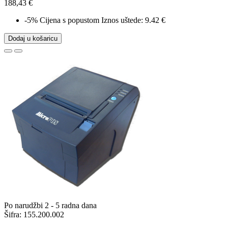
188,43 €
-5%
Cijena s popustom
Iznos uštede: 9.42 €
Dodaj u košaricu
Po narudžbi 2 - 5 radna dana
Šifra:
155.200.002