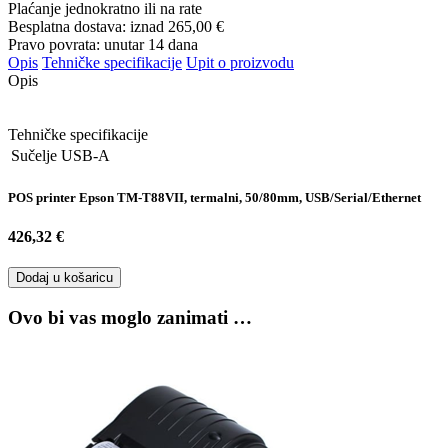
Plaćanje jednokratno ili na rate
Besplatna dostava: iznad
265,00 €
Pravo povrata: unutar 14 dana
Opis
Tehničke specifikacije
Upit o proizvodu
Opis
Tehničke specifikacije
Sučelje
USB-A
POS printer Epson TM-T88VII, termalni, 50/80mm, USB/Serial/Ethernet
426,32 €
Dodaj u košaricu
Ovo bi vas moglo zanimati …