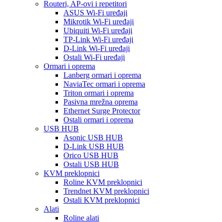
Routeri, AP-ovi i repetitori
ASUS Wi-Fi uređaji
Mikrotik Wi-Fi uređaji
Ubiquiti Wi-Fi uređaji
TP-Link Wi-Fi uređaji
D-Link Wi-Fi uređaji
Ostali Wi-Fi uređaji
Ormari i oprema
Lanberg ormari i oprema
NaviaTec ormari i oprema
Triton ormari i oprema
Pasivna mrežna oprema
Ethernet Surge Protector
Ostali ormari i oprema
USB HUB
Asonic USB HUB
D-Link USB HUB
Orico USB HUB
Ostali USB HUB
KVM preklopnici
Roline KVM preklopnici
Trendnet KVM preklopnici
Ostali KVM preklopnici
Alati
Roline alati