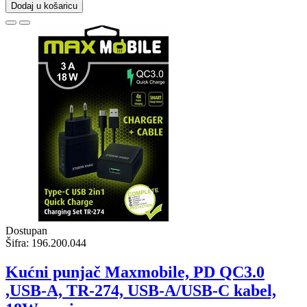
Dodaj u košaricu
Dostupan
Šifra:
196.200.044
Kućni punjač Maxmobile, PD QC3.0
,USB-A, TR-274, USB-A/USB-C kabel,