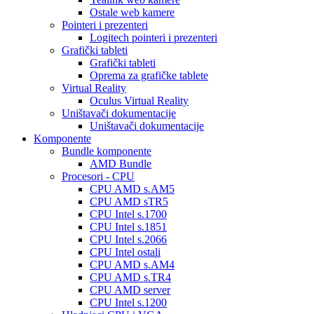
Ostale web kamere
Pointeri i prezenteri
Logitech pointeri i prezenteri
Grafički tableti
Grafički tableti
Oprema za grafičke tablete
Virtual Reality
Oculus Virtual Reality
Uništavači dokumentacije
Uništavači dokumentacije
Komponente
Bundle komponente
AMD Bundle
Procesori - CPU
CPU AMD s.AM5
CPU AMD sTR5
CPU Intel s.1700
CPU Intel s.1851
CPU Intel s.2066
CPU Intel ostali
CPU AMD s.AM4
CPU AMD s.TR4
CPU AMD server
CPU Intel s.1200