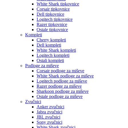
White Shark tipkovnice
Corsair tipkovnice
Dell tipkovnice
Logitech tipkovnice
Razer tipkovnice
Ostale tipkovnice
Kompleti
Cherry kompleti
Dell kompleti
White Shark kompleti
Logitech kompleti
Ostali kompleti
Podloge za miševe
Corsair podloge za miševe
White Shark podloge za miševe
Logitech podloge za miševe
Razer podloge za miševe
Sharkoon podloge za miševe
Ostale podloge za miševe
Zvučnici
Anker zvučnici
Jabra zvučnici
JBL zvučnici
Sony zvučnici
White Shark zvučnici