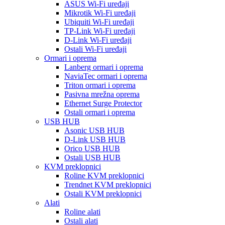
ASUS Wi-Fi uređaji
Mikrotik Wi-Fi uređaji
Ubiquiti Wi-Fi uređaji
TP-Link Wi-Fi uređaji
D-Link Wi-Fi uređaji
Ostali Wi-Fi uređaji
Ormari i oprema
Lanberg ormari i oprema
NaviaTec ormari i oprema
Triton ormari i oprema
Pasivna mrežna oprema
Ethernet Surge Protector
Ostali ormari i oprema
USB HUB
Asonic USB HUB
D-Link USB HUB
Orico USB HUB
Ostali USB HUB
KVM preklopnici
Roline KVM preklopnici
Trendnet KVM preklopnici
Ostali KVM preklopnici
Alati
Roline alati
Ostali alati