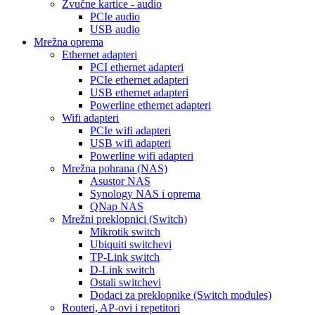
Zvučne kartice - audio
PCIe audio
USB audio
Mrežna oprema
Ethernet adapteri
PCI ethernet adapteri
PCIe ethernet adapteri
USB ethernet adapteri
Powerline ethernet adapteri
Wifi adapteri
PCIe wifi adapteri
USB wifi adapteri
Powerline wifi adapteri
Mrežna pohrana (NAS)
Asustor NAS
Synology NAS i oprema
QNap NAS
Mrežni preklopnici (Switch)
Mikrotik switch
Ubiquiti switchevi
TP-Link switch
D-Link switch
Ostali switchevi
Dodaci za preklopnike (Switch modules)
Routeri, AP-ovi i repetitori