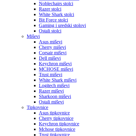
Noblechairs stolci
Razer stolci
White Shark stolci
Bit Force stolci
Gaming i uredski stolovi
Ostali stolci
Miševi
Asus miševi
Cherry miševi
Corsair miševi
Dell miševi
Keychron miševi
MCHOSE miševi
Trust miševi
White Shark miševi
Logitech miševi
Razer miševi
Sharkoon miševi
Ostali miševi
Tipkovnice
Asus tipkovnice
Cherry tipkovnice
Keychron tipkovnice
Mchose tipkovnice
Trust tipkovnice