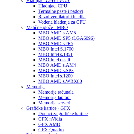
Hladnjaci CPU i VGA
Hladnjaci CPU
Termalne paste i padovi
Razni ventilatori i hladila
Vodena hlađenja za CPU
Matične ploče - MBO
MBO AMD s.AM5
MBO AMD SP5 (LGA6096)
MBO AMD sTR5
MBO Intel S.1700
MBO Intel s.1851
MBO Intel ostali
MBO AMD s.AM4
MBO AMD s.SP3
MBO Intel s.1200
MBO AMD s.WRX80
Memorija
Memorije računala
Memorija laptopi
Memorija serveri
Grafičke kartice - GFX
Dodaci za grafičke kartice
GFX nVidia
GFX AMD
GFX Quadro