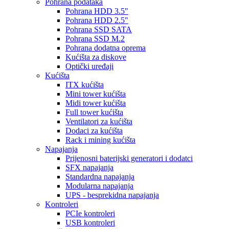
Pohrana podataka
Pohrana HDD 3.5"
Pohrana HDD 2.5"
Pohrana SSD SATA
Pohrana SSD M.2
Pohrana dodatna oprema
Kućišta za diskove
Optički uređaji
Kućišta
ITX kućišta
Mini tower kućišta
Midi tower kućišta
Full tower kućišta
Ventilatori za kućišta
Dodaci za kućišta
Rack i mining kućišta
Napajanja
Prijenosni baterijski generatori i dodatci
SFX napajanja
Standardna napajanja
Modularna napajanja
UPS - besprekidna napajanja
Kontroleri
PCIe kontroleri
USB kontroleri