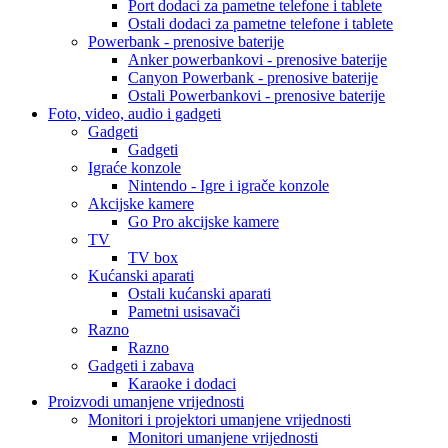
Port dodaci za pametne telefone i tablete
Ostali dodaci za pametne telefone i tablete
Powerbank - prenosive baterije
Anker powerbankovi - prenosive baterije
Canyon Powerbank - prenosive baterije
Ostali Powerbankovi - prenosive baterije
Foto, video, audio i gadgeti
Gadgeti
Gadgeti
Igraće konzole
Nintendo - Igre i igrače konzole
Akcijske kamere
Go Pro akcijske kamere
TV
TV box
Kućanski aparati
Ostali kućanski aparati
Pametni usisavači
Razno
Razno
Gadgeti i zabava
Karaoke i dodaci
Proizvodi umanjene vrijednosti
Monitori i projektori umanjene vrijednosti
Monitori umanjene vrijednosti