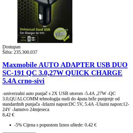
Dostupan
Šifra:
235.300.037
Maxmobile AUTO ADAPTER USB DUO
SC-191 QC 3.0,27W QUICK CHARGE
5.4A crno-sivi
-univerzalni auto punjač s 2X USB utorom -5.4A ,27W -QC
3.0,QUALCOMM tehnologija nudi do 4puta brže punjenje od
standardnih punjača -Izlazni napon:DC 5V, 5.4A -Ulazni napon:12-
24V -Jamstvo 24mjeseca
8,42 €
-5%
Cijena s popustom
Iznos uštede: 0.42 €