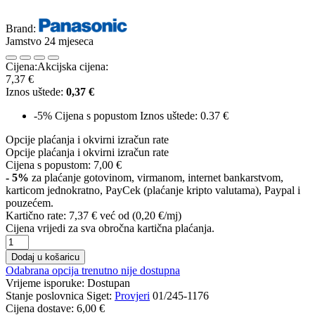
Brand:
Jamstvo 24 mjeseca
Cijena:
Akcijska cijena:
7,37 €
Iznos uštede:
0,37 €
-5%
Cijena s popustom
Iznos uštede: 0.37 €
Opcije plaćanja i okvirni izračun rate
Opcije plaćanja i okvirni izračun rate
Cijena s popustom:
7,00 €
- 5%
za plaćanje gotovinom, virmanom, internet bankarstvom,
karticom jednokratno, PayCek (plaćanje kripto valutama), Paypal i
pouzećem.
Kartično rate:
7,37 €
već od (0,20 €/mj)
Cijena vrijedi za sva obročna kartična plaćanja.
Dodaj u košaricu
Odabrana opcija trenutno nije dostupna
Vrijeme isporuke:
Dostupan
Stanje poslovnica Siget:
Provjeri
01/245-1176
Cijena dostave:
6,00 €