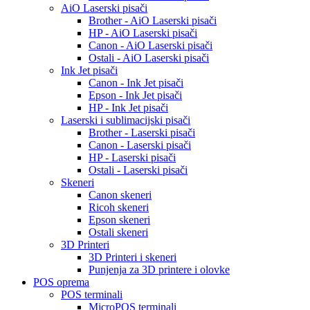
AiO Laserski pisači
Brother - AiO Laserski pisači
HP - AiO Laserski pisači
Canon - AiO Laserski pisači
Ostali - AiO Laserski pisači
Ink Jet pisači
Canon - Ink Jet pisači
Epson - Ink Jet pisači
HP - Ink Jet pisači
Laserski i sublimacijski pisači
Brother - Laserski pisači
Canon - Laserski pisači
HP - Laserski pisači
Ostali - Laserski pisači
Skeneri
Canon skeneri
Ricoh skeneri
Epson skeneri
Ostali skeneri
3D Printeri
3D Printeri i skeneri
Punjenja za 3D printere i olovke
POS oprema
POS terminali
MicroPOS terminali