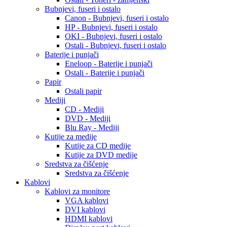
Bubnjevi, fuseri i ostalo
Canon - Bubnjevi, fuseri i ostalo
HP - Bubnjevi, fuseri i ostalo
OKI - Bubnjevi, fuseri i ostalo
Ostali - Bubnjevi, fuseri i ostalo
Baterije i punjači
Eneloop - Baterije i punjači
Ostali - Baterije i punjači
Papir
Ostali papir
Mediji
CD - Mediji
DVD - Mediji
Blu Ray - Mediji
Kutije za medije
Kutije za CD medije
Kutije za DVD medije
Sredstva za čišćenje
Sredstva za čišćenje
Kablovi
Kablovi za monitore
VGA kablovi
DVI kablovi
HDMI kablovi