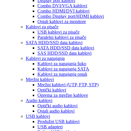
Display port kablovi
Combo DVI/VGA kablovi
Combo HDMI/DVI kablovi
Combo Display port/HDMI kablovi
Ostali kablovi za monitore
Kablovi za pisače
USB kablovi za pisače
Paralelni kablovi za pisače
SATA HDD/SSD data kablovi
SATA HDD/SSD data kablovi
SAS HDD/SSD data kablovi
Kablovi za napajanja
Kablovi za napajanja šuko
Kablovi za napajanja SATA
Kablovi za napajanja ostali
Mrežni kablovi
Mrežni kablovi (UTP, FTP, STP)
Optički kablovi
Oprema za mrežne kablove
Audio kablovi
Optički audio kablovi
Ostali audio kablovi
USB kablovi
Produžni USB kablovi
USB adapteri