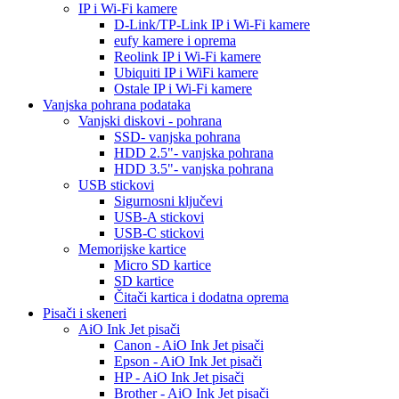
IP i Wi-Fi kamere
D-Link/TP-Link IP i Wi-Fi kamere
eufy kamere i oprema
Reolink IP i Wi-Fi kamere
Ubiquiti IP i WiFi kamere
Ostale IP i Wi-Fi kamere
Vanjska pohrana podataka
Vanjski diskovi - pohrana
SSD- vanjska pohrana
HDD 2.5"- vanjska pohrana
HDD 3.5"- vanjska pohrana
USB stickovi
Sigurnosni ključevi
USB-A stickovi
USB-C stickovi
Memorijske kartice
Micro SD kartice
SD kartice
Čitači kartica i dodatna oprema
Pisači i skeneri
AiO Ink Jet pisači
Canon - AiO Ink Jet pisači
Epson - AiO Ink Jet pisači
HP - AiO Ink Jet pisači
Brother - AiO Ink Jet pisači