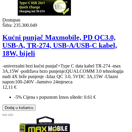
Dostupan
Šifra:
235.300.049
Kućni punjač Maxmobile, PD QC3.0,
USB-A, TR-274, USB-A/USB-C kabel,
18W, bijeli
-univerzalni brzi kućni punjač+Type C data kabel TR-274 -max
3A,15W -podržava brzo punjenje;QUALCOMM 3.0 tehnologija
nudi 4X brže punjenje -Izlaz QC 3.0, 5VDC 3A,15W -Ulazni
napon:100-240V -Jamstvo 24mjeseca
12,11 €
-5%
Cijena s popustom
Iznos uštede: 0.61 €
Dodaj u košaricu