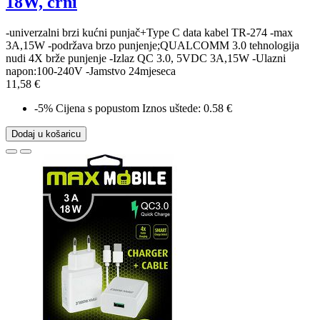
18W, crni
-univerzalni brzi kućni punjač+Type C data kabel TR-274 -max
3A,15W -podržava brzo punjenje;QUALCOMM 3.0 tehnologija
nudi 4X brže punjenje -Izlaz QC 3.0, 5VDC 3A,15W -Ulazni
napon:100-240V -Jamstvo 24mjeseca
11,58 €
-5%
Cijena s popustom
Iznos uštede: 0.58 €
Dodaj u košaricu