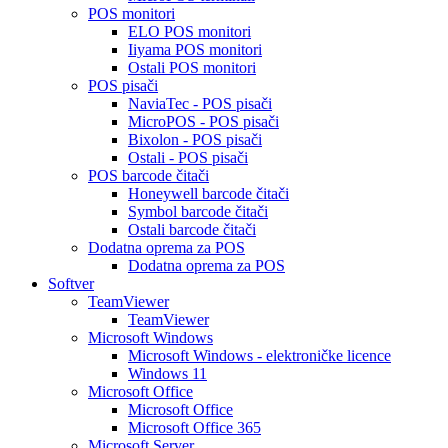
POS monitori
ELO POS monitori
Iiyama POS monitori
Ostali POS monitori
POS pisači
NaviaTec - POS pisači
MicroPOS - POS pisači
Bixolon - POS pisači
Ostali - POS pisači
POS barcode čitači
Honeywell barcode čitači
Symbol barcode čitači
Ostali barcode čitači
Dodatna oprema za POS
Dodatna oprema za POS
Softver
TeamViewer
TeamViewer
Microsoft Windows
Microsoft Windows - elektroničke licence
Windows 11
Microsoft Office
Microsoft Office
Microsoft Office 365
Microsoft Server