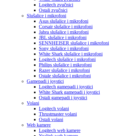
Logitech zvučnici
Ostali zvučnici
Slušalice i mikrofoni
Asus slušalice i mikrofoni
Corsair slušalice i mikrofoni
Jabra slušalice i mikrofoni
JBL slušalice i mikrofoni
SENNHEISER slušalice i mikrofoni
Sony slušalice i mikrofoni
White Shark slušalice i mikrofoni
Logitech slušalice i mikrofoni
Philips slušalice i mikrofoni
Razer slušalice i mikrofoni
Ostale slušalice i mikrofoni
Gamepadi i joystici
Logitech gamepadi i joystici
White Shark gamepadi i joystici
Ostali gamepadi i joystici
Volani
Logitech volani
Thrustmaster volani
Ostali volani
Web kamere
Logitech web kamere
Yealink web kamere