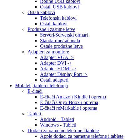
Roline USB kablovi
Ostali USB kablovi
Ostali kablovi
Telefonski kablovi
Ostali kablovi
Produžne i zaštitne letve
Serveri/Serverski ormari
Standardne/računala
Ostale produžne letve
Adapteri za monitore
Adapter VGA ->
Adapter DVI ->
Adapter HDMI ->
Adapter Display Port ->
Ostali adapteri
Mobiteli, tableti i telefonija
E-čitači
E-čitači Amazon Kindle i oprema
E-čitači Onyx Boox i oprema
E-čitači reMarkable i oprema
Tableti
Android - Tableti
Windows - Tableti
Dodaci za pametne telefone i tablete
Apple dodaci za pametne telefone i tablete