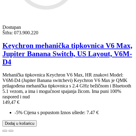
Dostupan
Šifra:
073.900.220
Keychron mehanička tipkovnica V6 Max,
Jupiter Banana Switch, US Layout, V6M-
D4
Mehanička tipkovnica Keychron V6 Max, HR znakovi Model:
V6M-D4 (Jupiter Banana switchevi) Keychron V6 Max je QMK
prilagođena mehanička tipkovnica s 2.4 GHz bežičnom i Bluetooth
5.1 vezom, a ima i mogućnost spajanja žicom. Ima puni 100%
raspored i nud
149,47 €
-5%
Cijena s popustom
Iznos uštede: 7.47 €
Dodaj u košaricu