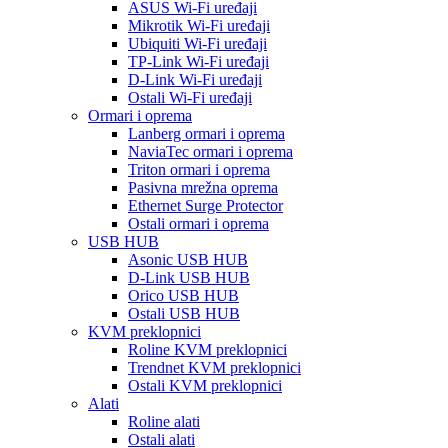
ASUS Wi-Fi uređaji
Mikrotik Wi-Fi uređaji
Ubiquiti Wi-Fi uređaji
TP-Link Wi-Fi uređaji
D-Link Wi-Fi uređaji
Ostali Wi-Fi uređaji
Ormari i oprema
Lanberg ormari i oprema
NaviaTec ormari i oprema
Triton ormari i oprema
Pasivna mrežna oprema
Ethernet Surge Protector
Ostali ormari i oprema
USB HUB
Asonic USB HUB
D-Link USB HUB
Orico USB HUB
Ostali USB HUB
KVM preklopnici
Roline KVM preklopnici
Trendnet KVM preklopnici
Ostali KVM preklopnici
Alati
Roline alati
Ostali alati