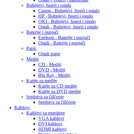
Bubnjevi, fuseri i ostalo
Canon - Bubnjevi, fuseri i ostalo
HP - Bubnjevi, fuseri i ostalo
OKI - Bubnjevi, fuseri i ostalo
Ostali - Bubnjevi, fuseri i ostalo
Baterije i punjači
Eneloop - Baterije i punjači
Ostali - Baterije i punjači
Papir
Ostali papir
Mediji
CD - Mediji
DVD - Mediji
Blu Ray - Mediji
Kutije za medije
Kutije za CD medije
Kutije za DVD medije
Sredstva za čišćenje
Sredstva za čišćenje
Kablovi
Kablovi za monitore
VGA kablovi
DVI kablovi
HDMI kablovi