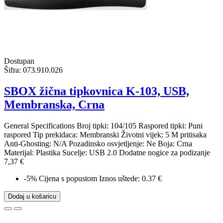
Dostupan
Šifra:
073.910.026
SBOX žična tipkovnica K-103, USB,
Membranska, Crna
General Specifications Broj tipki: 104/105 Raspored tipki: Puni
raspored Tip prekidaca: Membranski Životni vijek: 5 M pritisaka
Anti-Ghosting: N/A Pozadinsko osvjetljenje: Ne Boja: Crna
Materijal: Plastika Sucelje: USB 2.0 Dodatne nogice za podizanje
7,37 €
-5%
Cijena s popustom
Iznos uštede: 0.37 €
Dodaj u košaricu