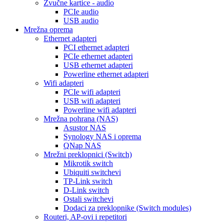
Zvučne kartice - audio
PCIe audio
USB audio
Mrežna oprema
Ethernet adapteri
PCI ethernet adapteri
PCIe ethernet adapteri
USB ethernet adapteri
Powerline ethernet adapteri
Wifi adapteri
PCIe wifi adapteri
USB wifi adapteri
Powerline wifi adapteri
Mrežna pohrana (NAS)
Asustor NAS
Synology NAS i oprema
QNap NAS
Mrežni preklopnici (Switch)
Mikrotik switch
Ubiquiti switchevi
TP-Link switch
D-Link switch
Ostali switchevi
Dodaci za preklopnike (Switch modules)
Routeri, AP-ovi i repetitori