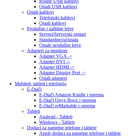
Roline USB kablovi
Ostali USB kablovi
Ostali kablovi
Telefonski kablovi
Ostali kablovi
Produžne i zaštitne letve
Serveri/Serverski ormari
Standardne/računala
Ostale produžne letve
Adapteri za monitore
Adapter VGA ->
Adapter DVI ->
Adapter HDMI ->
Adapter Display Port ->
Ostali adapteri
Mobiteli, tableti i telefonija
E-čitači
E-čitači Amazon Kindle i oprema
E-čitači Onyx Boox i oprema
E-čitači reMarkable i oprema
Tableti
Android - Tableti
Windows - Tableti
Dodaci za pametne telefone i tablete
Apple dodaci za pametne telefone i tablete