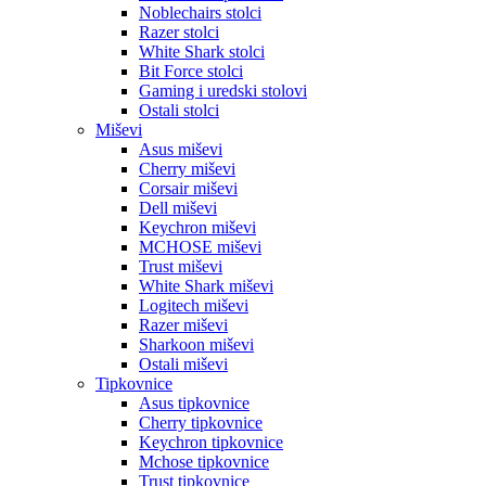
Noblechairs stolci
Razer stolci
White Shark stolci
Bit Force stolci
Gaming i uredski stolovi
Ostali stolci
Miševi
Asus miševi
Cherry miševi
Corsair miševi
Dell miševi
Keychron miševi
MCHOSE miševi
Trust miševi
White Shark miševi
Logitech miševi
Razer miševi
Sharkoon miševi
Ostali miševi
Tipkovnice
Asus tipkovnice
Cherry tipkovnice
Keychron tipkovnice
Mchose tipkovnice
Trust tipkovnice