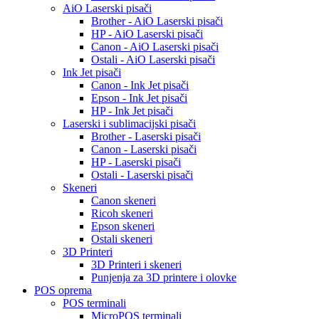
AiO Laserski pisači
Brother - AiO Laserski pisači
HP - AiO Laserski pisači
Canon - AiO Laserski pisači
Ostali - AiO Laserski pisači
Ink Jet pisači
Canon - Ink Jet pisači
Epson - Ink Jet pisači
HP - Ink Jet pisači
Laserski i sublimacijski pisači
Brother - Laserski pisači
Canon - Laserski pisači
HP - Laserski pisači
Ostali - Laserski pisači
Skeneri
Canon skeneri
Ricoh skeneri
Epson skeneri
Ostali skeneri
3D Printeri
3D Printeri i skeneri
Punjenja za 3D printere i olovke
POS oprema
POS terminali
MicroPOS terminali