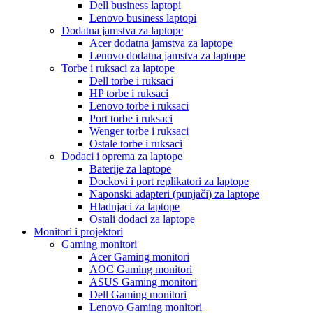
Dell business laptopi
Lenovo business laptopi
Dodatna jamstva za laptope
Acer dodatna jamstva za laptope
Lenovo dodatna jamstva za laptope
Torbe i ruksaci za laptope
Dell torbe i ruksaci
HP torbe i ruksaci
Lenovo torbe i ruksaci
Port torbe i ruksaci
Wenger torbe i ruksaci
Ostale torbe i ruksaci
Dodaci i oprema za laptope
Baterije za laptope
Dockovi i port replikatori za laptope
Naponski adapteri (punjači) za laptope
Hladnjaci za laptope
Ostali dodaci za laptope
Monitori i projektori
Gaming monitori
Acer Gaming monitori
AOC Gaming monitori
ASUS Gaming monitori
Dell Gaming monitori
Lenovo Gaming monitori