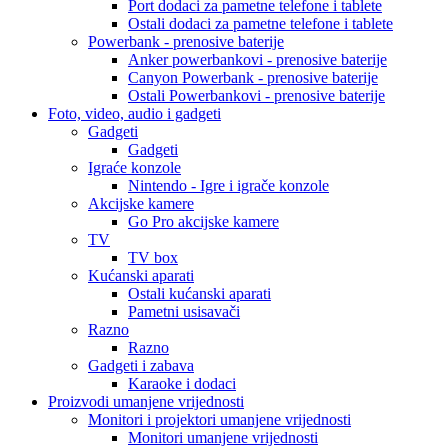
Port dodaci za pametne telefone i tablete
Ostali dodaci za pametne telefone i tablete
Powerbank - prenosive baterije
Anker powerbankovi - prenosive baterije
Canyon Powerbank - prenosive baterije
Ostali Powerbankovi - prenosive baterije
Foto, video, audio i gadgeti
Gadgeti
Gadgeti
Igraće konzole
Nintendo - Igre i igrače konzole
Akcijske kamere
Go Pro akcijske kamere
TV
TV box
Kućanski aparati
Ostali kućanski aparati
Pametni usisavači
Razno
Razno
Gadgeti i zabava
Karaoke i dodaci
Proizvodi umanjene vrijednosti
Monitori i projektori umanjene vrijednosti
Monitori umanjene vrijednosti