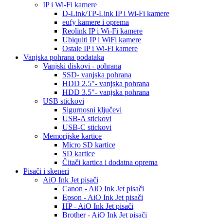
IP i Wi-Fi kamere
D-Link/TP-Link IP i Wi-Fi kamere
eufy kamere i oprema
Reolink IP i Wi-Fi kamere
Ubiquiti IP i WiFi kamere
Ostale IP i Wi-Fi kamere
Vanjska pohrana podataka
Vanjski diskovi - pohrana
SSD- vanjska pohrana
HDD 2.5"- vanjska pohrana
HDD 3.5"- vanjska pohrana
USB stickovi
Sigurnosni ključevi
USB-A stickovi
USB-C stickovi
Memorijske kartice
Micro SD kartice
SD kartice
Čitači kartica i dodatna oprema
Pisači i skeneri
AiO Ink Jet pisači
Canon - AiO Ink Jet pisači
Epson - AiO Ink Jet pisači
HP - AiO Ink Jet pisači
Brother - AiO Ink Jet pisači