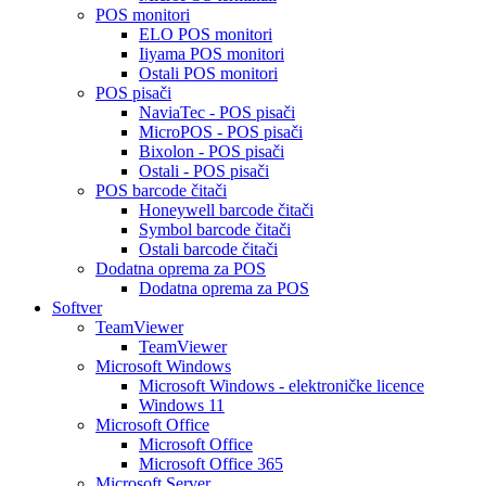
POS monitori
ELO POS monitori
Iiyama POS monitori
Ostali POS monitori
POS pisači
NaviaTec - POS pisači
MicroPOS - POS pisači
Bixolon - POS pisači
Ostali - POS pisači
POS barcode čitači
Honeywell barcode čitači
Symbol barcode čitači
Ostali barcode čitači
Dodatna oprema za POS
Dodatna oprema za POS
Softver
TeamViewer
TeamViewer
Microsoft Windows
Microsoft Windows - elektroničke licence
Windows 11
Microsoft Office
Microsoft Office
Microsoft Office 365
Microsoft Server