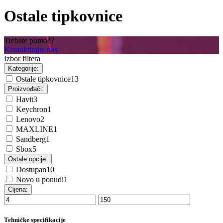
Ostale tipkovnice
Trebate pomoć?
Kontaktirajte nas
Izbor filtera
Kategorije:
Ostale tipkovnice
13
Proizvođači:
Havit
3
Keychron
1
Lenovo
2
MAXLINE
1
Sandberg
1
Sbox
5
Ostale opcije:
Dostupan
10
Novo u ponudi
1
Cijena:
Tehničke specifikacije