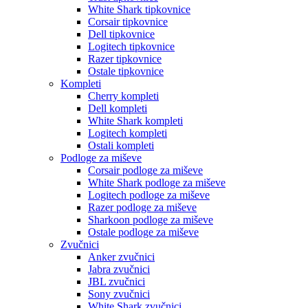
White Shark tipkovnice
Corsair tipkovnice
Dell tipkovnice
Logitech tipkovnice
Razer tipkovnice
Ostale tipkovnice
Kompleti
Cherry kompleti
Dell kompleti
White Shark kompleti
Logitech kompleti
Ostali kompleti
Podloge za miševe
Corsair podloge za miševe
White Shark podloge za miševe
Logitech podloge za miševe
Razer podloge za miševe
Sharkoon podloge za miševe
Ostale podloge za miševe
Zvučnici
Anker zvučnici
Jabra zvučnici
JBL zvučnici
Sony zvučnici
White Shark zvučnici