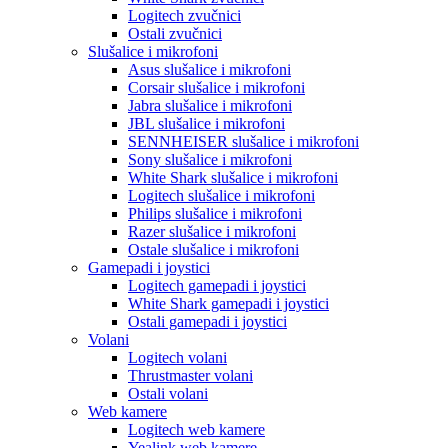
Logitech zvučnici
Ostali zvučnici
Slušalice i mikrofoni
Asus slušalice i mikrofoni
Corsair slušalice i mikrofoni
Jabra slušalice i mikrofoni
JBL slušalice i mikrofoni
SENNHEISER slušalice i mikrofoni
Sony slušalice i mikrofoni
White Shark slušalice i mikrofoni
Logitech slušalice i mikrofoni
Philips slušalice i mikrofoni
Razer slušalice i mikrofoni
Ostale slušalice i mikrofoni
Gamepadi i joystici
Logitech gamepadi i joystici
White Shark gamepadi i joystici
Ostali gamepadi i joystici
Volani
Logitech volani
Thrustmaster volani
Ostali volani
Web kamere
Logitech web kamere
Yealink web kamere