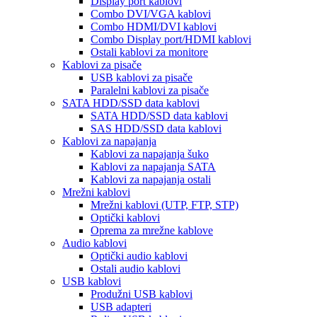
Display port kablovi
Combo DVI/VGA kablovi
Combo HDMI/DVI kablovi
Combo Display port/HDMI kablovi
Ostali kablovi za monitore
Kablovi za pisače
USB kablovi za pisače
Paralelni kablovi za pisače
SATA HDD/SSD data kablovi
SATA HDD/SSD data kablovi
SAS HDD/SSD data kablovi
Kablovi za napajanja
Kablovi za napajanja šuko
Kablovi za napajanja SATA
Kablovi za napajanja ostali
Mrežni kablovi
Mrežni kablovi (UTP, FTP, STP)
Optički kablovi
Oprema za mrežne kablove
Audio kablovi
Optički audio kablovi
Ostali audio kablovi
USB kablovi
Produžni USB kablovi
USB adapteri