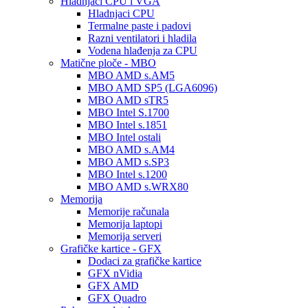
Hladnjaci CPU i VGA
Hladnjaci CPU
Termalne paste i padovi
Razni ventilatori i hladila
Vodena hlađenja za CPU
Matične ploče - MBO
MBO AMD s.AM5
MBO AMD SP5 (LGA6096)
MBO AMD sTR5
MBO Intel S.1700
MBO Intel s.1851
MBO Intel ostali
MBO AMD s.AM4
MBO AMD s.SP3
MBO Intel s.1200
MBO AMD s.WRX80
Memorija
Memorije računala
Memorija laptopi
Memorija serveri
Grafičke kartice - GFX
Dodaci za grafičke kartice
GFX nVidia
GFX AMD
GFX Quadro