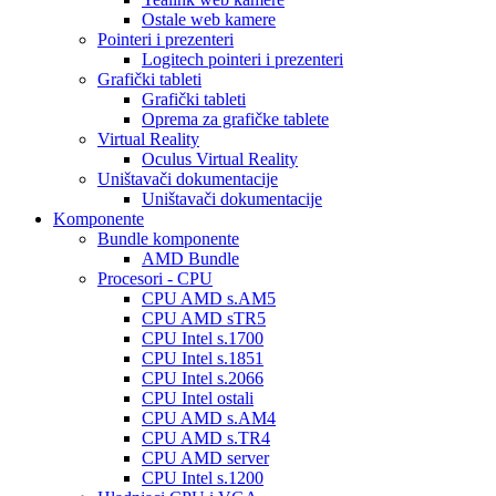
Ostale web kamere
Pointeri i prezenteri
Logitech pointeri i prezenteri
Grafički tableti
Grafički tableti
Oprema za grafičke tablete
Virtual Reality
Oculus Virtual Reality
Uništavači dokumentacije
Uništavači dokumentacije
Komponente
Bundle komponente
AMD Bundle
Procesori - CPU
CPU AMD s.AM5
CPU AMD sTR5
CPU Intel s.1700
CPU Intel s.1851
CPU Intel s.2066
CPU Intel ostali
CPU AMD s.AM4
CPU AMD s.TR4
CPU AMD server
CPU Intel s.1200