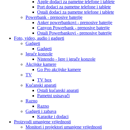
Apple dodaci za pametne telefone i tablete
Port dodaci za pametne telefone i tablete
Ostali dodaci za pametne telefone i tablete
Powerbank - prenosive baterije
Anker powerbankovi - prenosive baterije
Canyon Powerbank - prenosive baterije
Ostali Powerbankovi - prenosive baterije
Foto, video, audio i gadgeti
Gadgeti
Gadgeti
Igraće konzole
Nintendo - Igre i igrače konzole
Akcijske kamere
Go Pro akcijske kamere
TV
TV box
Kućanski aparati
Ostali kućanski aparati
Pametni usisavači
Razno
Razno
Gadgeti i zabava
Karaoke i dodaci
Proizvodi umanjene vrijednosti
Monitori i projektori umanjene vrijednosti