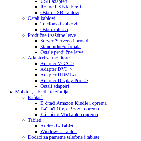
USB adapteri
Roline USB kablovi
Ostali USB kablovi
Ostali kablovi
Telefonski kablovi
Ostali kablovi
Produžne i zaštitne letve
Serveri/Serverski ormari
Standardne/računala
Ostale produžne letve
Adapteri za monitore
Adapter VGA ->
Adapter DVI ->
Adapter HDMI ->
Adapter Display Port ->
Ostali adapteri
Mobiteli, tableti i telefonija
E-čitači
E-čitači Amazon Kindle i oprema
E-čitači Onyx Boox i oprema
E-čitači reMarkable i oprema
Tableti
Android - Tableti
Windows - Tableti
Dodaci za pametne telefone i tablete