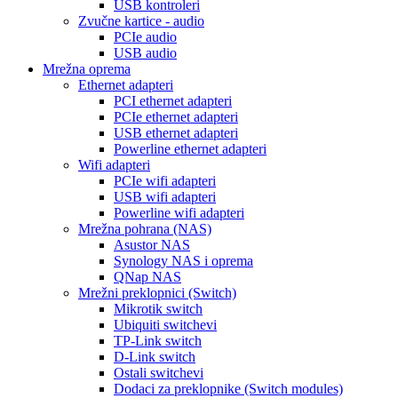
USB kontroleri
Zvučne kartice - audio
PCIe audio
USB audio
Mrežna oprema
Ethernet adapteri
PCI ethernet adapteri
PCIe ethernet adapteri
USB ethernet adapteri
Powerline ethernet adapteri
Wifi adapteri
PCIe wifi adapteri
USB wifi adapteri
Powerline wifi adapteri
Mrežna pohrana (NAS)
Asustor NAS
Synology NAS i oprema
QNap NAS
Mrežni preklopnici (Switch)
Mikrotik switch
Ubiquiti switchevi
TP-Link switch
D-Link switch
Ostali switchevi
Dodaci za preklopnike (Switch modules)