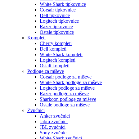
White Shark tipkovnice
Corsair tipkovnice
Dell tipkovnice
Logitech tipkovnice
Razer tipkovnice
Ostale tipkovnice
Kompleti
Cherry kompleti
Dell kompleti
White Shark kompleti
Logitech kompleti
Ostali kompleti
Podloge za miševe
Corsair podloge za miševe
White Shark podloge za miševe
Logitech podloge za miševe
Razer podloge za miševe
Sharkoon podloge za miševe
Ostale podloge za miševe
Zvučnici
Anker zvučnici
Jabra zvučnici
JBL zvučnici
Sony zvučnici
White Shark zvučnici