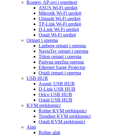
Routeri, AP-ovi i repetitori
ASUS Wi-Fi uređaji
Mikrotik Wi-Fi uređaji
Ubiquiti Wi-Fi uređaji
TP-Link Wi-Fi uređaji
D-Link Wi-Fi uređaji
Ostali Wi-Fi uređaji
Ormari i oprema
Lanberg ormari i oprema
NaviaTec ormari i oprema
Triton ormari i oprema
Pasivna mrežna oprema
Ethernet Surge Protector
Ostali ormari i oprema
USB HUB
Asonic USB HUB
D-Link USB HUB
Orico USB HUB
Ostali USB HUB
KVM preklopnici
Roline KVM preklopnici
Trendnet KVM preklopnici
Ostali KVM preklopnici
Alati
Roline alati