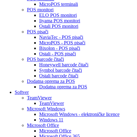
MicroPOS terminali
POS monitori
ELO POS monitori
Iiyama POS monitori
Ostali POS monitori
POS pisači
NaviaTec - POS pisači
MicroPOS - POS pisači
Bixolon - POS pisači
Ostali - POS pisači
POS barcode čitači
Honeywell barcode čitači
Symbol barcode čitači
Ostali barcode čitači
Dodatna oprema za POS
Dodatna oprema za POS
Softver
TeamViewer
TeamViewer
Microsoft Windows
Microsoft Windows - elektroničke licence
Windows 11
Microsoft Office
Microsoft Office
Microsoft Office 365