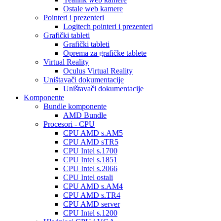
Ostale web kamere
Pointeri i prezenteri
Logitech pointeri i prezenteri
Grafički tableti
Grafički tableti
Oprema za grafičke tablete
Virtual Reality
Oculus Virtual Reality
Uništavači dokumentacije
Uništavači dokumentacije
Komponente
Bundle komponente
AMD Bundle
Procesori - CPU
CPU AMD s.AM5
CPU AMD sTR5
CPU Intel s.1700
CPU Intel s.1851
CPU Intel s.2066
CPU Intel ostali
CPU AMD s.AM4
CPU AMD s.TR4
CPU AMD server
CPU Intel s.1200