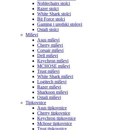
Noblechairs stolci
Razer stolci
White Shark stolci
Bit Force stolci
Gaming i uredski stolovi
Ostali stolci
Miševi
Asus miševi
Cherry miševi
Corsair miševi
Dell miševi
Keychron miševi
MCHOSE miševi
Trust miševi
White Shark miševi
Logitech miševi
Razer miševi
Sharkoon miševi
Ostali miševi
Tipkovnice
Asus tipkovnice
Cherry tipkovnice
Keychron tipkovnice
Mchose tipkovnice
Trust tipkovnice