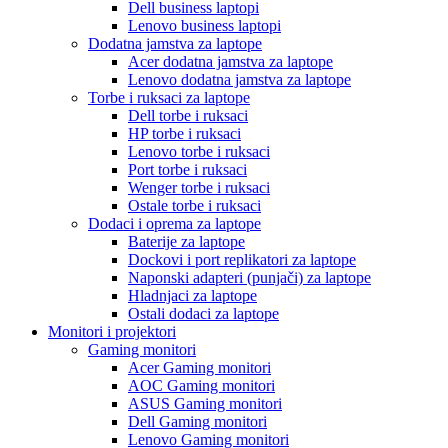
Dell business laptopi
Lenovo business laptopi
Dodatna jamstva za laptope
Acer dodatna jamstva za laptope
Lenovo dodatna jamstva za laptope
Torbe i ruksaci za laptope
Dell torbe i ruksaci
HP torbe i ruksaci
Lenovo torbe i ruksaci
Port torbe i ruksaci
Wenger torbe i ruksaci
Ostale torbe i ruksaci
Dodaci i oprema za laptope
Baterije za laptope
Dockovi i port replikatori za laptope
Naponski adapteri (punjači) za laptope
Hladnjaci za laptope
Ostali dodaci za laptope
Monitori i projektori
Gaming monitori
Acer Gaming monitori
AOC Gaming monitori
ASUS Gaming monitori
Dell Gaming monitori
Lenovo Gaming monitori