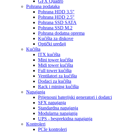
GFX Quadro
Pohrana podataka
Pohrana HDD 3.5"
Pohrana HDD 2.5"
Pohrana SSD SATA
Pohrana SSD M.2
Pohrana dodatna oprema
Kućišta za diskove
Optički uređaji
Kućišta
ITX kućišta
Mini tower kućišta
Midi tower kućišta
Full tower kućišta
Ventilatori za kućišta
Dodaci za kućišta
Rack i mining kućišta
Napajanja
Prijenosni baterijski generatori i dodatci
SFX napajanja
Standardna napajanja
Modularna napajanja
UPS - besprekidna napajanja
Kontroleri
PCIe kontroleri