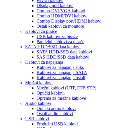
HDMI kablovi
Display port kablovi
Combo DVI/VGA kablovi
Combo HDMI/DVI kablovi
Combo Display port/HDMI kablovi
Ostali kablovi za monitore
Kablovi za pisače
USB kablovi za pisače
Paralelni kablovi za pisače
SATA HDD/SSD data kablovi
SATA HDD/SSD data kablovi
SAS HDD/SSD data kablovi
Kablovi za napajanja
Kablovi za napajanja šuko
Kablovi za napajanja SATA
Kablovi za napajanja ostali
Mrežni kablovi
Mrežni kablovi (UTP, FTP, STP)
Optički kablovi
Oprema za mrežne kablove
Audio kablovi
Optički audio kablovi
Ostali audio kablovi
USB kablovi
Produžni USB kablovi