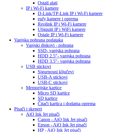
Ostali alati
IP i Wi-Fi kamere
D-Link/TP-Link IP i Wi-Fi kamere
eufy kamere i oprema
Reolink IP i Wi-Fi kamere
Ubiquiti IP i WiFi kamere
Ostale IP i Wi-Fi kamere
Vanjska pohrana podataka
Vanjski diskovi - pohrana
SSD- vanjska pohrana
HDD 2.5"- vanjska pohrana
HDD 3.5"- vanjska pohrana
USB stickovi
Sigurnosni ključevi
USB-A stickovi
USB-C stickovi
Memorijske kartice
Micro SD kartice
SD kartice
Čitači kartica i dodatna oprema
Pisači i skeneri
AiO Ink Jet pisači
Canon - AiO Ink Jet pisači
Epson - AiO Ink Jet pisači
HP - AiO Ink Jet pisači