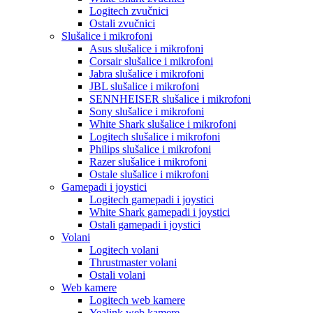
Logitech zvučnici
Ostali zvučnici
Slušalice i mikrofoni
Asus slušalice i mikrofoni
Corsair slušalice i mikrofoni
Jabra slušalice i mikrofoni
JBL slušalice i mikrofoni
SENNHEISER slušalice i mikrofoni
Sony slušalice i mikrofoni
White Shark slušalice i mikrofoni
Logitech slušalice i mikrofoni
Philips slušalice i mikrofoni
Razer slušalice i mikrofoni
Ostale slušalice i mikrofoni
Gamepadi i joystici
Logitech gamepadi i joystici
White Shark gamepadi i joystici
Ostali gamepadi i joystici
Volani
Logitech volani
Thrustmaster volani
Ostali volani
Web kamere
Logitech web kamere
Yealink web kamere