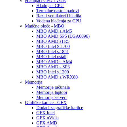
Hladnjaci CPU i VGA
Hladnjaci CPU
Termalne paste i padovi
Razni ventilatori i hladila
Vodena hlađenja za CPU
Matične ploče - MBO
MBO AMD s.AM5
MBO AMD SP5 (LGA6096)
MBO AMD sTR5
MBO Intel S.1700
MBO Intel s.1851
MBO Intel ostali
MBO AMD s.AM4
MBO AMD s.SP3
MBO Intel s.1200
MBO AMD s.WRX80
Memorija
Memorije računala
Memorija laptopi
Memorija serveri
Grafičke kartice - GFX
Dodaci za grafičke kartice
GFX Intel
GFX nVidia
GFX AMD