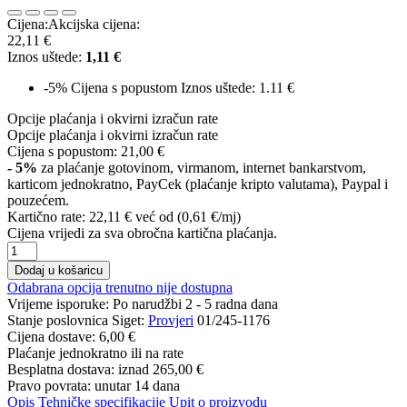
Cijena:
Akcijska cijena:
22,11 €
Iznos uštede:
1,11 €
-5%
Cijena s popustom
Iznos uštede: 1.11 €
Opcije plaćanja i okvirni izračun rate
Opcije plaćanja i okvirni izračun rate
Cijena s popustom:
21,00 €
- 5%
za plaćanje gotovinom, virmanom, internet bankarstvom,
karticom jednokratno, PayCek (plaćanje kripto valutama), Paypal i
pouzećem.
Kartično rate:
22,11 €
već od (0,61 €/mj)
Cijena vrijedi za sva obročna kartična plaćanja.
Dodaj u košaricu
Odabrana opcija trenutno nije dostupna
Vrijeme isporuke:
Po narudžbi 2 - 5 radna dana
Stanje poslovnica Siget:
Provjeri
01/245-1176
Cijena dostave:
6,00 €
Plaćanje jednokratno ili na rate
Besplatna dostava: iznad
265,00 €
Pravo povrata: unutar 14 dana
Opis
Tehničke specifikacije
Upit o proizvodu