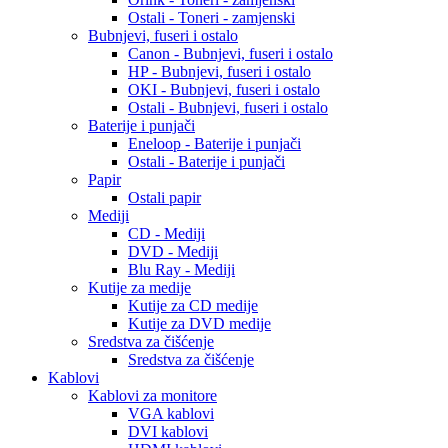
Ostali - Toneri - zamjenski
Bubnjevi, fuseri i ostalo
Canon - Bubnjevi, fuseri i ostalo
HP - Bubnjevi, fuseri i ostalo
OKI - Bubnjevi, fuseri i ostalo
Ostali - Bubnjevi, fuseri i ostalo
Baterije i punjači
Eneloop - Baterije i punjači
Ostali - Baterije i punjači
Papir
Ostali papir
Mediji
CD - Mediji
DVD - Mediji
Blu Ray - Mediji
Kutije za medije
Kutije za CD medije
Kutije za DVD medije
Sredstva za čišćenje
Sredstva za čišćenje
Kablovi
Kablovi za monitore
VGA kablovi
DVI kablovi