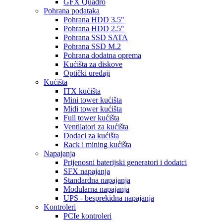
GFX Quadro
Pohrana podataka
Pohrana HDD 3.5"
Pohrana HDD 2.5"
Pohrana SSD SATA
Pohrana SSD M.2
Pohrana dodatna oprema
Kućišta za diskove
Optički uređaji
Kućišta
ITX kućišta
Mini tower kućišta
Midi tower kućišta
Full tower kućišta
Ventilatori za kućišta
Dodaci za kućišta
Rack i mining kućišta
Napajanja
Prijenosni baterijski generatori i dodatci
SFX napajanja
Standardna napajanja
Modularna napajanja
UPS - besprekidna napajanja
Kontroleri
PCIe kontroleri