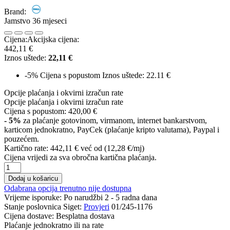
Brand:
Jamstvo 36 mjeseci
Cijena:
Akcijska cijena:
442,11 €
Iznos uštede:
22,11 €
-5%
Cijena s popustom
Iznos uštede: 22.11 €
Opcije plaćanja i okvirni izračun rate
Opcije plaćanja i okvirni izračun rate
Cijena s popustom:
420,00 €
- 5%
za plaćanje gotovinom, virmanom, internet bankarstvom,
karticom jednokratno, PayCek (plaćanje kripto valutama), Paypal i
pouzećem.
Kartično rate:
442,11 €
već od (12,28 €/mj)
Cijena vrijedi za sva obročna kartična plaćanja.
Dodaj u košaricu
Odabrana opcija trenutno nije dostupna
Vrijeme isporuke:
Po narudžbi 2 - 5 radna dana
Stanje poslovnica Siget:
Provjeri
01/245-1176
Cijena dostave:
Besplatna dostava
Plaćanje jednokratno ili na rate