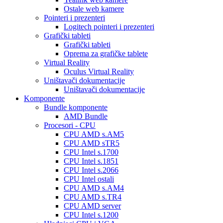
Ostale web kamere
Pointeri i prezenteri
Logitech pointeri i prezenteri
Grafički tableti
Grafički tableti
Oprema za grafičke tablete
Virtual Reality
Oculus Virtual Reality
Uništavači dokumentacije
Uništavači dokumentacije
Komponente
Bundle komponente
AMD Bundle
Procesori - CPU
CPU AMD s.AM5
CPU AMD sTR5
CPU Intel s.1700
CPU Intel s.1851
CPU Intel s.2066
CPU Intel ostali
CPU AMD s.AM4
CPU AMD s.TR4
CPU AMD server
CPU Intel s.1200