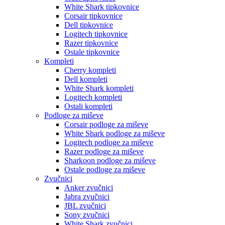
White Shark tipkovnice
Corsair tipkovnice
Dell tipkovnice
Logitech tipkovnice
Razer tipkovnice
Ostale tipkovnice
Kompleti
Cherry kompleti
Dell kompleti
White Shark kompleti
Logitech kompleti
Ostali kompleti
Podloge za miševe
Corsair podloge za miševe
White Shark podloge za miševe
Logitech podloge za miševe
Razer podloge za miševe
Sharkoon podloge za miševe
Ostale podloge za miševe
Zvučnici
Anker zvučnici
Jabra zvučnici
JBL zvučnici
Sony zvučnici
White Shark zvučnici