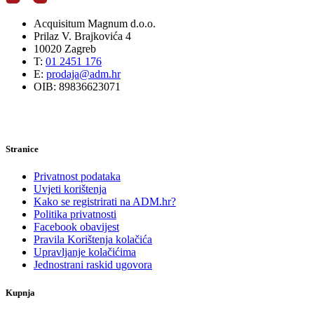
Acquisitum Magnum d.o.o.
Prilaz V. Brajkovića 4
10020 Zagreb
T:
01 2451 176
E:
prodaja@adm.hr
OIB: 89836623071
Stranice
Privatnost podataka
Uvjeti korištenja
Kako se registrirati na ADM.hr?
Politika privatnosti
Facebook obavijest
Pravila Korištenja kolačića
Upravljanje kolačićima
Jednostrani raskid ugovora
Kupnja