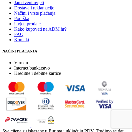
Jamstveni uvjeti
Dostava i reklamacije
Načini i vrste plaćanja
Podrška
Uvjeti prodaje
Kako kupovati na ADM.hr?
FAQ
Kontakt
NAČINI PLAĆANJA
Virman
Internet bankarstvo
Kreditne i debitne kartice
Sve cijene su iskazane u Eurima i uključuju PDV. Trudimo se dati