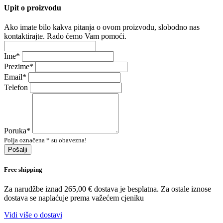
Upit o proizvodu
Ako imate bilo kakva pitanja o ovom proizvodu, slobodno nas
kontaktirajte. Rado ćemo Vam pomoći.
Ime
*
Prezime
*
Email
*
Telefon
Poruka
*
Polja označena * su obavezna!
Pošalji
Free shipping
Za narudžbe iznad 265,00 € dostava je besplatna. Za ostale iznose
dostava se naplaćuje prema važećem cjeniku
Vidi više o dostavi