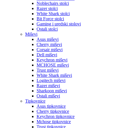
Noblechairs stolci
Razer stolci
White Shark stolci
Bit Force stolci
Gaming i uredski stolovi
Ostali stolci
Miševi
Asus miševi
Cherry miševi
Corsair miševi
Dell miševi
Keychron miševi
MCHOSE miševi
Trust miševi
White Shark miševi
Logitech miševi
Razer miševi
Sharkoon miševi
Ostali miševi
Tipkovnice
Asus tipkovnice
Cherry tipkovnice
Keychron tipkovnice
Mchose tipkovnice
Trust tipkovnice