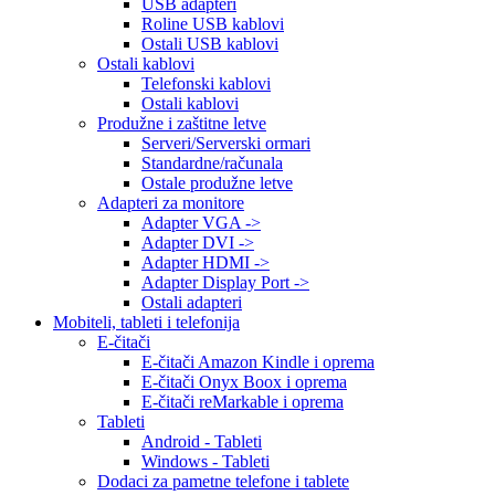
USB adapteri
Roline USB kablovi
Ostali USB kablovi
Ostali kablovi
Telefonski kablovi
Ostali kablovi
Produžne i zaštitne letve
Serveri/Serverski ormari
Standardne/računala
Ostale produžne letve
Adapteri za monitore
Adapter VGA ->
Adapter DVI ->
Adapter HDMI ->
Adapter Display Port ->
Ostali adapteri
Mobiteli, tableti i telefonija
E-čitači
E-čitači Amazon Kindle i oprema
E-čitači Onyx Boox i oprema
E-čitači reMarkable i oprema
Tableti
Android - Tableti
Windows - Tableti
Dodaci za pametne telefone i tablete