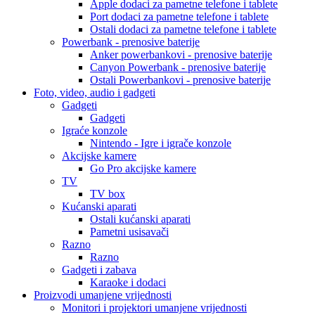
Apple dodaci za pametne telefone i tablete
Port dodaci za pametne telefone i tablete
Ostali dodaci za pametne telefone i tablete
Powerbank - prenosive baterije
Anker powerbankovi - prenosive baterije
Canyon Powerbank - prenosive baterije
Ostali Powerbankovi - prenosive baterije
Foto, video, audio i gadgeti
Gadgeti
Gadgeti
Igraće konzole
Nintendo - Igre i igrače konzole
Akcijske kamere
Go Pro akcijske kamere
TV
TV box
Kućanski aparati
Ostali kućanski aparati
Pametni usisavači
Razno
Razno
Gadgeti i zabava
Karaoke i dodaci
Proizvodi umanjene vrijednosti
Monitori i projektori umanjene vrijednosti