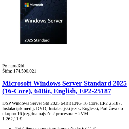
Po narudžbi
Šifra:
174.500.021
Microsoft Windows Server Standard 2025
(16-Core), 64Bit, English, EP2-25187
DSP Windows Server Std 2025 64Bit ENG 16 Core, EP2-25187,
Instalacijskimedij: DVD, Instalacijski jezik: Engleski, Podržava do
ukupno 16 jezgrina najviše 2 procesora + 2VM
1.262,11 €
-5%
Cijena s popustom
Iznos uštede: 63.11 €