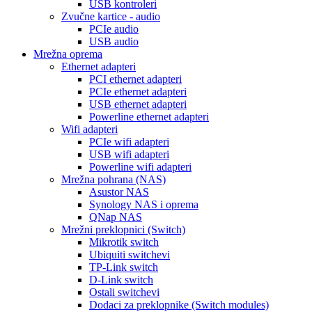
USB kontroleri
Zvučne kartice - audio
PCIe audio
USB audio
Mrežna oprema
Ethernet adapteri
PCI ethernet adapteri
PCIe ethernet adapteri
USB ethernet adapteri
Powerline ethernet adapteri
Wifi adapteri
PCIe wifi adapteri
USB wifi adapteri
Powerline wifi adapteri
Mrežna pohrana (NAS)
Asustor NAS
Synology NAS i oprema
QNap NAS
Mrežni preklopnici (Switch)
Mikrotik switch
Ubiquiti switchevi
TP-Link switch
D-Link switch
Ostali switchevi
Dodaci za preklopnike (Switch modules)