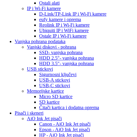
Ostali alati
IP i Wi-Fi kamere
D-Link/TP-Link IP i Wi-Fi kamere
eufy kamere i oprema
Reolink IP i Wi-Fi kamere
Ubiquiti IP i WiFi kamere
Ostale IP i Wi-Fi kamere
Vanjska pohrana podataka
Vanjski diskovi - pohrana
SSD- vanjska pohrana
HDD 2.5"- vanjska pohrana
HDD 3.5"- vanjska pohrana
USB stickovi
Sigurnosni ključevi
USB-A stickovi
USB-C stickovi
Memorijske kartice
Micro SD kartice
SD kartice
Čitači kartica i dodatna oprema
Pisači i skeneri
AiO Ink Jet pisači
Canon - AiO Ink Jet pisači
Epson - AiO Ink Jet pisači
HP - AiO Ink Jet pisači