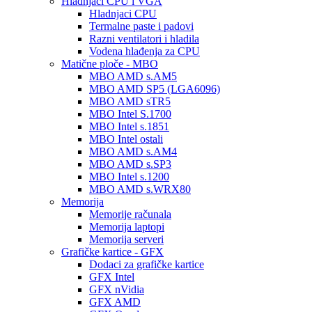
Hladnjaci CPU i VGA
Hladnjaci CPU
Termalne paste i padovi
Razni ventilatori i hladila
Vodena hlađenja za CPU
Matične ploče - MBO
MBO AMD s.AM5
MBO AMD SP5 (LGA6096)
MBO AMD sTR5
MBO Intel S.1700
MBO Intel s.1851
MBO Intel ostali
MBO AMD s.AM4
MBO AMD s.SP3
MBO Intel s.1200
MBO AMD s.WRX80
Memorija
Memorije računala
Memorija laptopi
Memorija serveri
Grafičke kartice - GFX
Dodaci za grafičke kartice
GFX Intel
GFX nVidia
GFX AMD