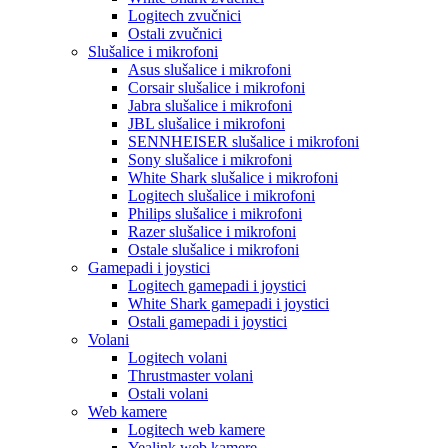
Logitech zvučnici
Ostali zvučnici
Slušalice i mikrofoni
Asus slušalice i mikrofoni
Corsair slušalice i mikrofoni
Jabra slušalice i mikrofoni
JBL slušalice i mikrofoni
SENNHEISER slušalice i mikrofoni
Sony slušalice i mikrofoni
White Shark slušalice i mikrofoni
Logitech slušalice i mikrofoni
Philips slušalice i mikrofoni
Razer slušalice i mikrofoni
Ostale slušalice i mikrofoni
Gamepadi i joystici
Logitech gamepadi i joystici
White Shark gamepadi i joystici
Ostali gamepadi i joystici
Volani
Logitech volani
Thrustmaster volani
Ostali volani
Web kamere
Logitech web kamere
Yealink web kamere