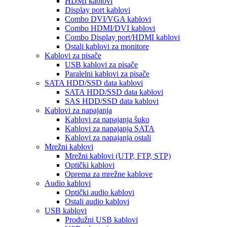
HDMI kablovi
Display port kablovi
Combo DVI/VGA kablovi
Combo HDMI/DVI kablovi
Combo Display port/HDMI kablovi
Ostali kablovi za monitore
Kablovi za pisače
USB kablovi za pisače
Paralelni kablovi za pisače
SATA HDD/SSD data kablovi
SATA HDD/SSD data kablovi
SAS HDD/SSD data kablovi
Kablovi za napajanja
Kablovi za napajanja šuko
Kablovi za napajanja SATA
Kablovi za napajanja ostali
Mrežni kablovi
Mrežni kablovi (UTP, FTP, STP)
Optički kablovi
Oprema za mrežne kablove
Audio kablovi
Optički audio kablovi
Ostali audio kablovi
USB kablovi
Produžni USB kablovi