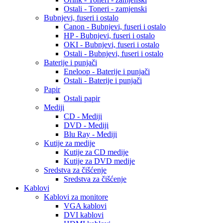
Ostali - Toneri - zamjenski
Bubnjevi, fuseri i ostalo
Canon - Bubnjevi, fuseri i ostalo
HP - Bubnjevi, fuseri i ostalo
OKI - Bubnjevi, fuseri i ostalo
Ostali - Bubnjevi, fuseri i ostalo
Baterije i punjači
Eneloop - Baterije i punjači
Ostali - Baterije i punjači
Papir
Ostali papir
Mediji
CD - Mediji
DVD - Mediji
Blu Ray - Mediji
Kutije za medije
Kutije za CD medije
Kutije za DVD medije
Sredstva za čišćenje
Sredstva za čišćenje
Kablovi
Kablovi za monitore
VGA kablovi
DVI kablovi