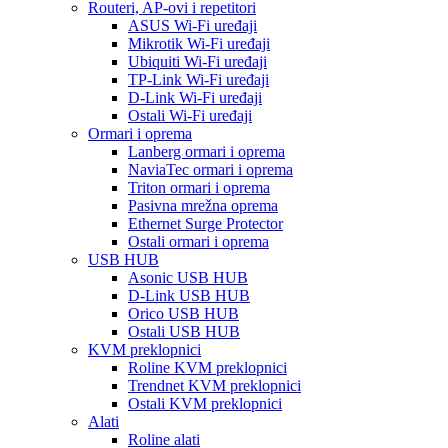
Routeri, AP-ovi i repetitori
ASUS Wi-Fi uređaji
Mikrotik Wi-Fi uređaji
Ubiquiti Wi-Fi uređaji
TP-Link Wi-Fi uređaji
D-Link Wi-Fi uređaji
Ostali Wi-Fi uređaji
Ormari i oprema
Lanberg ormari i oprema
NaviaTec ormari i oprema
Triton ormari i oprema
Pasivna mrežna oprema
Ethernet Surge Protector
Ostali ormari i oprema
USB HUB
Asonic USB HUB
D-Link USB HUB
Orico USB HUB
Ostali USB HUB
KVM preklopnici
Roline KVM preklopnici
Trendnet KVM preklopnici
Ostali KVM preklopnici
Alati
Roline alati