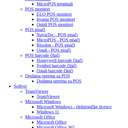
MicroPOS terminali
POS monitori
ELO POS monitori
Iiyama POS monitori
Ostali POS monitori
POS pisači
NaviaTec - POS pisači
MicroPOS - POS pisači
Bixolon - POS pisači
Ostali - POS pisači
POS barcode čitači
Honeywell barcode čitači
Symbol barcode čitači
Ostali barcode čitači
Dodatna oprema za POS
Dodatna oprema za POS
Softver
TeamViewer
TeamViewer
Microsoft Windows
Microsoft Windows - elektroničke licence
Windows 11
Microsoft Office
Microsoft Office
Microsoft Office 365