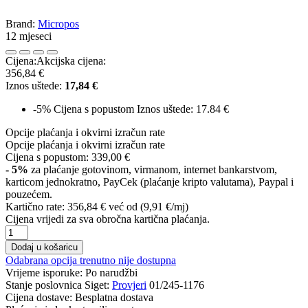
Brand:
Micropos
12 mjeseci
Cijena:
Akcijska cijena:
356,84 €
Iznos uštede:
17,84 €
-5%
Cijena s popustom
Iznos uštede: 17.84 €
Opcije plaćanja i okvirni izračun rate
Opcije plaćanja i okvirni izračun rate
Cijena s popustom:
339,00 €
- 5%
za plaćanje gotovinom, virmanom, internet bankarstvom,
karticom jednokratno, PayCek (plaćanje kripto valutama), Paypal i
pouzećem.
Kartično rate:
356,84 €
već od (9,91 €/mj)
Cijena vrijedi za sva obročna kartična plaćanja.
Dodaj u košaricu
Odabrana opcija trenutno nije dostupna
Vrijeme isporuke:
Po narudžbi
Stanje poslovnica Siget:
Provjeri
01/245-1176
Cijena dostave:
Besplatna dostava