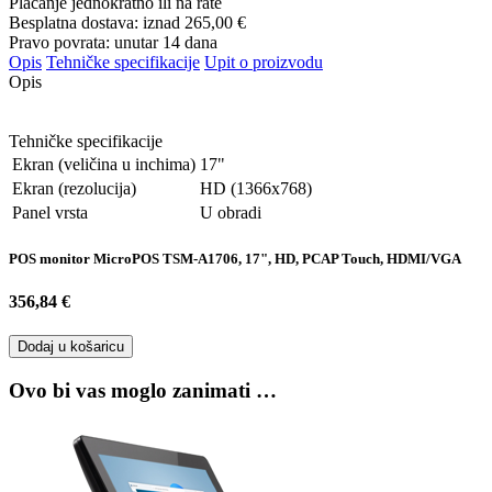
Plaćanje jednokratno ili na rate
Besplatna dostava: iznad
265,00 €
Pravo povrata: unutar 14 dana
Opis
Tehničke specifikacije
Upit o proizvodu
Opis
Tehničke specifikacije
Ekran (veličina u inchima)
17"
Ekran (rezolucija)
HD (1366x768)
Panel vrsta
U obradi
POS monitor MicroPOS TSM-A1706, 17", HD, PCAP Touch, HDMI/VGA
356,84 €
Dodaj u košaricu
Ovo bi vas moglo zanimati …