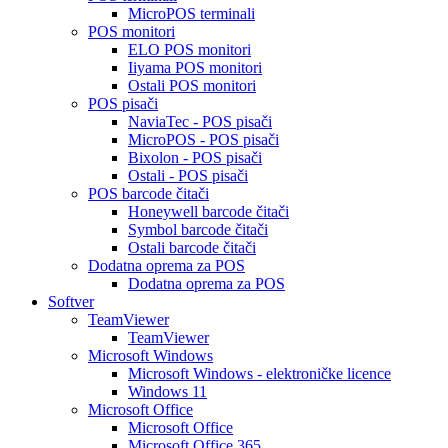
MicroPOS terminali
POS monitori
ELO POS monitori
Iiyama POS monitori
Ostali POS monitori
POS pisači
NaviaTec - POS pisači
MicroPOS - POS pisači
Bixolon - POS pisači
Ostali - POS pisači
POS barcode čitači
Honeywell barcode čitači
Symbol barcode čitači
Ostali barcode čitači
Dodatna oprema za POS
Dodatna oprema za POS
Softver
TeamViewer
TeamViewer
Microsoft Windows
Microsoft Windows - elektroničke licence
Windows 11
Microsoft Office
Microsoft Office
Microsoft Office 365