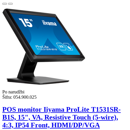
Po narudžbi
Šifra:
054.900.025
POS monitor Iiyama ProLite T1531SR-
B1S, 15", VA, Resistive Touch (5-wire),
4:3, IP54 Front, HDMI/DP/VGA