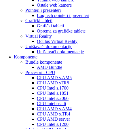
Ostale web kamere
Pointeri i prezenteri
Logitech pointeri i prezenteri
Grafički tableti
Grafički tableti
Oprema za grafičke tablete
Virtual Reality
Oculus Virtual Reality
Uništavači dokumentacije
Uništavači dokumentacije
Komponente
Bundle komponente
AMD Bundle
Procesori - CPU
CPU AMD s.AM5
CPU AMD sTR5
CPU Intel s.1700
CPU Intel s.1851
CPU Intel s.2066
CPU Intel ostali
CPU AMD s.AM4
CPU AMD s.TR4
CPU AMD server
CPU Intel s.1200