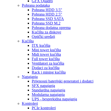
GFX Quadro
Pohrana podataka
Pohrana HDD 3.5"
Pohrana HDD 2.5"
Pohrana SSD SATA
Pohrana SSD M.2
Pohrana dodatna oprema
Kućišta za diskove
Optički uređaji
Kućišta
ITX kućišta
Mini tower kućišta
Midi tower kućišta
Full tower kućišta
Ventilatori za kućišta
Dodaci za kućišta
Rack i mining kućišta
Napajanja
Prijenosni baterijski generatori i dodatci
SFX napajanja
Standardna napajanja
Modularna napajanja
UPS - besprekidna napajanja
Kontroleri
PCIe kontroleri