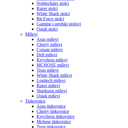
Noblechairs stolci
Razer stolci
White Shark stolci
Bit Force stolci
Gaming i uredski stolovi
Ostali stolci
Miševi
Asus miševi
Cherry miševi
Corsair miševi
Dell miševi
Keychron miševi
MCHOSE miševi
Trust miševi
White Shark miševi
Logitech miševi
Razer miševi
Sharkoon miševi
Ostali miševi
Tipkovnice
Asus tipkovnice
Cherry tipkovnice
Keychron tipkovnice
Mchose tipkovnice
Trust tipkovnice