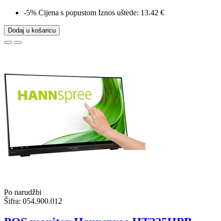
-5%
Cijena s popustom
Iznos uštede: 13.42 €
Dodaj u košaricu
Po narudžbi
Šifra:
054.900.012