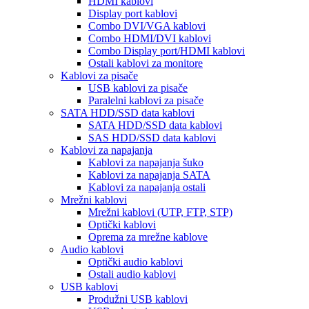
HDMI kablovi
Display port kablovi
Combo DVI/VGA kablovi
Combo HDMI/DVI kablovi
Combo Display port/HDMI kablovi
Ostali kablovi za monitore
Kablovi za pisače
USB kablovi za pisače
Paralelni kablovi za pisače
SATA HDD/SSD data kablovi
SATA HDD/SSD data kablovi
SAS HDD/SSD data kablovi
Kablovi za napajanja
Kablovi za napajanja šuko
Kablovi za napajanja SATA
Kablovi za napajanja ostali
Mrežni kablovi
Mrežni kablovi (UTP, FTP, STP)
Optički kablovi
Oprema za mrežne kablove
Audio kablovi
Optički audio kablovi
Ostali audio kablovi
USB kablovi
Produžni USB kablovi