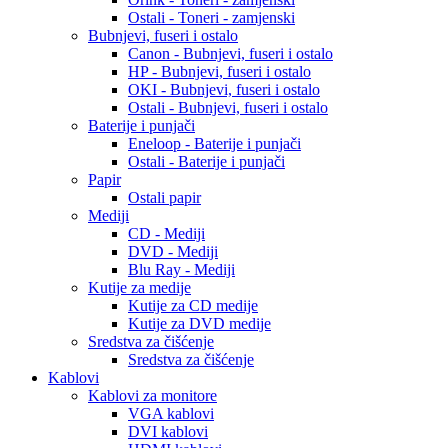
Ostali - Toneri - zamjenski
Bubnjevi, fuseri i ostalo
Canon - Bubnjevi, fuseri i ostalo
HP - Bubnjevi, fuseri i ostalo
OKI - Bubnjevi, fuseri i ostalo
Ostali - Bubnjevi, fuseri i ostalo
Baterije i punjači
Eneloop - Baterije i punjači
Ostali - Baterije i punjači
Papir
Ostali papir
Mediji
CD - Mediji
DVD - Mediji
Blu Ray - Mediji
Kutije za medije
Kutije za CD medije
Kutije za DVD medije
Sredstva za čišćenje
Sredstva za čišćenje
Kablovi
Kablovi za monitore
VGA kablovi
DVI kablovi