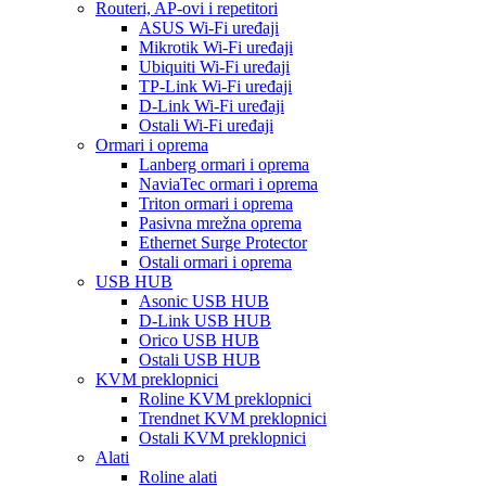
Routeri, AP-ovi i repetitori
ASUS Wi-Fi uređaji
Mikrotik Wi-Fi uređaji
Ubiquiti Wi-Fi uređaji
TP-Link Wi-Fi uređaji
D-Link Wi-Fi uređaji
Ostali Wi-Fi uređaji
Ormari i oprema
Lanberg ormari i oprema
NaviaTec ormari i oprema
Triton ormari i oprema
Pasivna mrežna oprema
Ethernet Surge Protector
Ostali ormari i oprema
USB HUB
Asonic USB HUB
D-Link USB HUB
Orico USB HUB
Ostali USB HUB
KVM preklopnici
Roline KVM preklopnici
Trendnet KVM preklopnici
Ostali KVM preklopnici
Alati
Roline alati