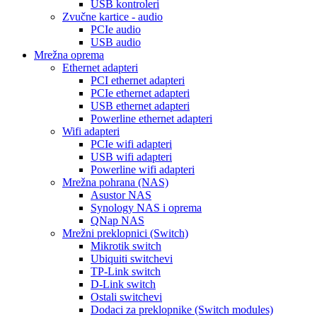
USB kontroleri
Zvučne kartice - audio
PCIe audio
USB audio
Mrežna oprema
Ethernet adapteri
PCI ethernet adapteri
PCIe ethernet adapteri
USB ethernet adapteri
Powerline ethernet adapteri
Wifi adapteri
PCIe wifi adapteri
USB wifi adapteri
Powerline wifi adapteri
Mrežna pohrana (NAS)
Asustor NAS
Synology NAS i oprema
QNap NAS
Mrežni preklopnici (Switch)
Mikrotik switch
Ubiquiti switchevi
TP-Link switch
D-Link switch
Ostali switchevi
Dodaci za preklopnike (Switch modules)