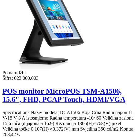
Po narudžbi
Šifra:
023.000.003
POS monitor MicroPOS TSM-A1506,
15.6", FHD, PCAP Touch, HDMI/VGA
Specifications Naziv modela TC-A1506 Boja Crna Radni napon 11
V-15 V 3 A istosmjerno Radna temperatura -10~60 Veličina zaslona
15.6 inča (dijagonala 16:9) Rezolucija 1366(H)×768(V) pixel
Veličina točke 0.107(H) ×0.372(V) mm Svjetlina 350 cd/m2 Kontra
268,42 €