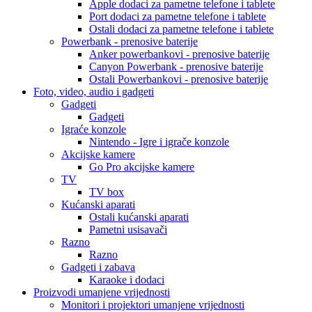
Apple dodaci za pametne telefone i tablete
Port dodaci za pametne telefone i tablete
Ostali dodaci za pametne telefone i tablete
Powerbank - prenosive baterije
Anker powerbankovi - prenosive baterije
Canyon Powerbank - prenosive baterije
Ostali Powerbankovi - prenosive baterije
Foto, video, audio i gadgeti
Gadgeti
Gadgeti
Igraće konzole
Nintendo - Igre i igrače konzole
Akcijske kamere
Go Pro akcijske kamere
TV
TV box
Kućanski aparati
Ostali kućanski aparati
Pametni usisavači
Razno
Razno
Gadgeti i zabava
Karaoke i dodaci
Proizvodi umanjene vrijednosti
Monitori i projektori umanjene vrijednosti