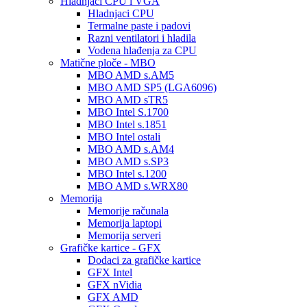
Hladnjaci CPU i VGA
Hladnjaci CPU
Termalne paste i padovi
Razni ventilatori i hladila
Vodena hlađenja za CPU
Matične ploče - MBO
MBO AMD s.AM5
MBO AMD SP5 (LGA6096)
MBO AMD sTR5
MBO Intel S.1700
MBO Intel s.1851
MBO Intel ostali
MBO AMD s.AM4
MBO AMD s.SP3
MBO Intel s.1200
MBO AMD s.WRX80
Memorija
Memorije računala
Memorija laptopi
Memorija serveri
Grafičke kartice - GFX
Dodaci za grafičke kartice
GFX Intel
GFX nVidia
GFX AMD