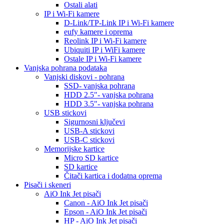
Ostali alati
IP i Wi-Fi kamere
D-Link/TP-Link IP i Wi-Fi kamere
eufy kamere i oprema
Reolink IP i Wi-Fi kamere
Ubiquiti IP i WiFi kamere
Ostale IP i Wi-Fi kamere
Vanjska pohrana podataka
Vanjski diskovi - pohrana
SSD- vanjska pohrana
HDD 2.5"- vanjska pohrana
HDD 3.5"- vanjska pohrana
USB stickovi
Sigurnosni ključevi
USB-A stickovi
USB-C stickovi
Memorijske kartice
Micro SD kartice
SD kartice
Čitači kartica i dodatna oprema
Pisači i skeneri
AiO Ink Jet pisači
Canon - AiO Ink Jet pisači
Epson - AiO Ink Jet pisači
HP - AiO Ink Jet pisači