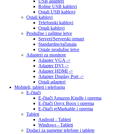
USB adapteri
Roline USB kablovi
Ostali USB kablovi
Ostali kablovi
Telefonski kablovi
Ostali kablovi
Produžne i zaštitne letve
Serveri/Serverski ormari
Standardne/računala
Ostale produžne letve
Adapteri za monitore
Adapter VGA ->
Adapter DVI ->
Adapter HDMI ->
Adapter Display Port ->
Ostali adapteri
Mobiteli, tableti i telefonija
E-čitači
E-čitači Amazon Kindle i oprema
E-čitači Onyx Boox i oprema
E-čitači reMarkable i oprema
Tableti
Android - Tableti
Windows - Tableti
Dodaci za pametne telefone i tablete