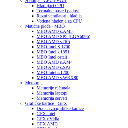
Hladnjaci CPU i VGA
Hladnjaci CPU
Termalne paste i padovi
Razni ventilatori i hladila
Vodena hlađenja za CPU
Matične ploče - MBO
MBO AMD s.AM5
MBO AMD SP5 (LGA6096)
MBO AMD sTR5
MBO Intel S.1700
MBO Intel s.1851
MBO Intel ostali
MBO AMD s.AM4
MBO AMD s.SP3
MBO Intel s.1200
MBO AMD s.WRX80
Memorija
Memorije računala
Memorija laptopi
Memorija serveri
Grafičke kartice - GFX
Dodaci za grafičke kartice
GFX Intel
GFX nVidia
GFX AMD