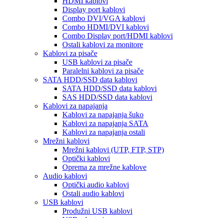
HDMI kablovi
Display port kablovi
Combo DVI/VGA kablovi
Combo HDMI/DVI kablovi
Combo Display port/HDMI kablovi
Ostali kablovi za monitore
Kablovi za pisače
USB kablovi za pisače
Paralelni kablovi za pisače
SATA HDD/SSD data kablovi
SATA HDD/SSD data kablovi
SAS HDD/SSD data kablovi
Kablovi za napajanja
Kablovi za napajanja šuko
Kablovi za napajanja SATA
Kablovi za napajanja ostali
Mrežni kablovi
Mrežni kablovi (UTP, FTP, STP)
Optički kablovi
Oprema za mrežne kablove
Audio kablovi
Optički audio kablovi
Ostali audio kablovi
USB kablovi
Produžni USB kablovi