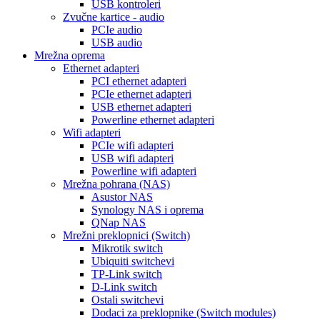
USB kontroleri
Zvučne kartice - audio
PCIe audio
USB audio
Mrežna oprema
Ethernet adapteri
PCI ethernet adapteri
PCIe ethernet adapteri
USB ethernet adapteri
Powerline ethernet adapteri
Wifi adapteri
PCIe wifi adapteri
USB wifi adapteri
Powerline wifi adapteri
Mrežna pohrana (NAS)
Asustor NAS
Synology NAS i oprema
QNap NAS
Mrežni preklopnici (Switch)
Mikrotik switch
Ubiquiti switchevi
TP-Link switch
D-Link switch
Ostali switchevi
Dodaci za preklopnike (Switch modules)