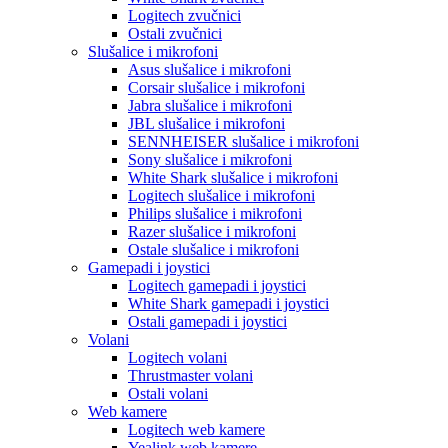
Logitech zvučnici
Ostali zvučnici
Slušalice i mikrofoni
Asus slušalice i mikrofoni
Corsair slušalice i mikrofoni
Jabra slušalice i mikrofoni
JBL slušalice i mikrofoni
SENNHEISER slušalice i mikrofoni
Sony slušalice i mikrofoni
White Shark slušalice i mikrofoni
Logitech slušalice i mikrofoni
Philips slušalice i mikrofoni
Razer slušalice i mikrofoni
Ostale slušalice i mikrofoni
Gamepadi i joystici
Logitech gamepadi i joystici
White Shark gamepadi i joystici
Ostali gamepadi i joystici
Volani
Logitech volani
Thrustmaster volani
Ostali volani
Web kamere
Logitech web kamere
Yealink web kamere