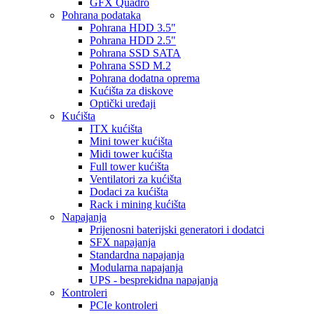
GFX Quadro
Pohrana podataka
Pohrana HDD 3.5"
Pohrana HDD 2.5"
Pohrana SSD SATA
Pohrana SSD M.2
Pohrana dodatna oprema
Kućišta za diskove
Optički uređaji
Kućišta
ITX kućišta
Mini tower kućišta
Midi tower kućišta
Full tower kućišta
Ventilatori za kućišta
Dodaci za kućišta
Rack i mining kućišta
Napajanja
Prijenosni baterijski generatori i dodatci
SFX napajanja
Standardna napajanja
Modularna napajanja
UPS - besprekidna napajanja
Kontroleri
PCIe kontroleri