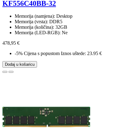
KF556C40BB-32
Memorija (namjena): Desktop
Memorija (vrsta): DDR5
Memorija (količina): 32GB
Memorija (LED-RGB): Ne
478,95 €
-5%
Cijena s popustom
Iznos uštede: 23.95 €
Dodaj u košaricu