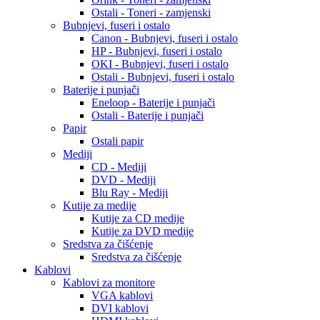
Ostali - Toneri - zamjenski
Bubnjevi, fuseri i ostalo
Canon - Bubnjevi, fuseri i ostalo
HP - Bubnjevi, fuseri i ostalo
OKI - Bubnjevi, fuseri i ostalo
Ostali - Bubnjevi, fuseri i ostalo
Baterije i punjači
Eneloop - Baterije i punjači
Ostali - Baterije i punjači
Papir
Ostali papir
Mediji
CD - Mediji
DVD - Mediji
Blu Ray - Mediji
Kutije za medije
Kutije za CD medije
Kutije za DVD medije
Sredstva za čišćenje
Sredstva za čišćenje
Kablovi
Kablovi za monitore
VGA kablovi
DVI kablovi