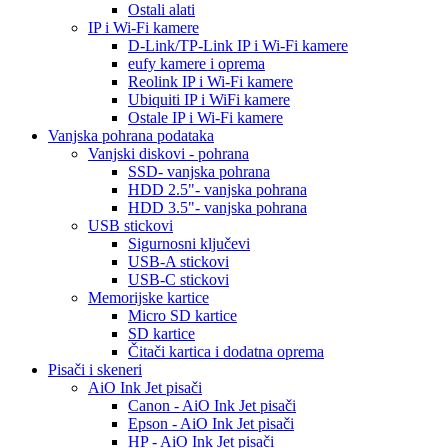
Ostali alati
IP i Wi-Fi kamere
D-Link/TP-Link IP i Wi-Fi kamere
eufy kamere i oprema
Reolink IP i Wi-Fi kamere
Ubiquiti IP i WiFi kamere
Ostale IP i Wi-Fi kamere
Vanjska pohrana podataka
Vanjski diskovi - pohrana
SSD- vanjska pohrana
HDD 2.5"- vanjska pohrana
HDD 3.5"- vanjska pohrana
USB stickovi
Sigurnosni ključevi
USB-A stickovi
USB-C stickovi
Memorijske kartice
Micro SD kartice
SD kartice
Čitači kartica i dodatna oprema
Pisači i skeneri
AiO Ink Jet pisači
Canon - AiO Ink Jet pisači
Epson - AiO Ink Jet pisači
HP - AiO Ink Jet pisači