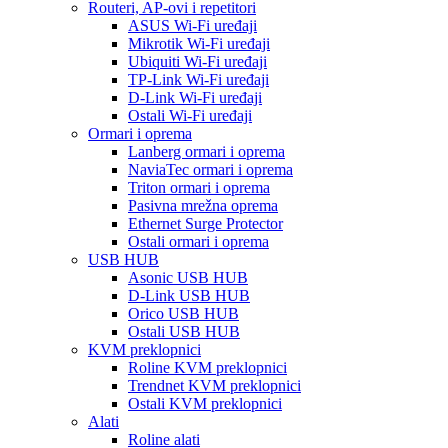
Routeri, AP-ovi i repetitori
ASUS Wi-Fi uređaji
Mikrotik Wi-Fi uređaji
Ubiquiti Wi-Fi uređaji
TP-Link Wi-Fi uređaji
D-Link Wi-Fi uređaji
Ostali Wi-Fi uređaji
Ormari i oprema
Lanberg ormari i oprema
NaviaTec ormari i oprema
Triton ormari i oprema
Pasivna mrežna oprema
Ethernet Surge Protector
Ostali ormari i oprema
USB HUB
Asonic USB HUB
D-Link USB HUB
Orico USB HUB
Ostali USB HUB
KVM preklopnici
Roline KVM preklopnici
Trendnet KVM preklopnici
Ostali KVM preklopnici
Alati
Roline alati