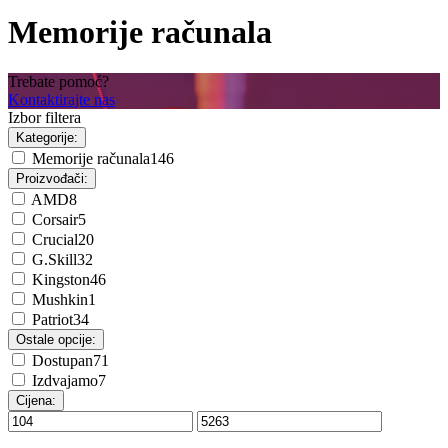
Memorije računala
Trebate pomoć?
Kontaktirajte nas
Izbor filtera
Kategorije:
Memorije računala
146
Proizvođači:
AMD
8
Corsair
5
Crucial
20
G.Skill
32
Kingston
46
Mushkin
1
Patriot
34
Ostale opcije:
Dostupan
71
Izdvajamo
7
Cijena: