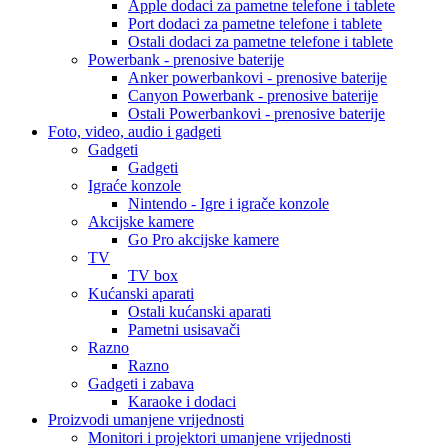
Apple dodaci za pametne telefone i tablete
Port dodaci za pametne telefone i tablete
Ostali dodaci za pametne telefone i tablete
Powerbank - prenosive baterije
Anker powerbankovi - prenosive baterije
Canyon Powerbank - prenosive baterije
Ostali Powerbankovi - prenosive baterije
Foto, video, audio i gadgeti
Gadgeti
Gadgeti
Igraće konzole
Nintendo - Igre i igrače konzole
Akcijske kamere
Go Pro akcijske kamere
TV
TV box
Kućanski aparati
Ostali kućanski aparati
Pametni usisavači
Razno
Razno
Gadgeti i zabava
Karaoke i dodaci
Proizvodi umanjene vrijednosti
Monitori i projektori umanjene vrijednosti