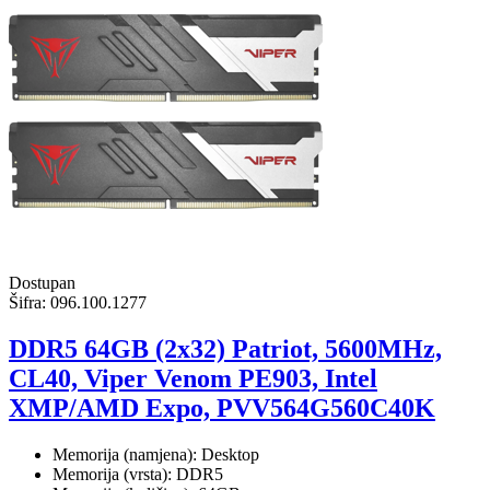
Dostupan
Šifra:
096.100.1277
DDR5 64GB (2x32) Patriot, 5600MHz,
CL40, Viper Venom PE903, Intel
XMP/AMD Expo, PVV564G560C40K
Memorija (namjena): Desktop
Memorija (vrsta): DDR5