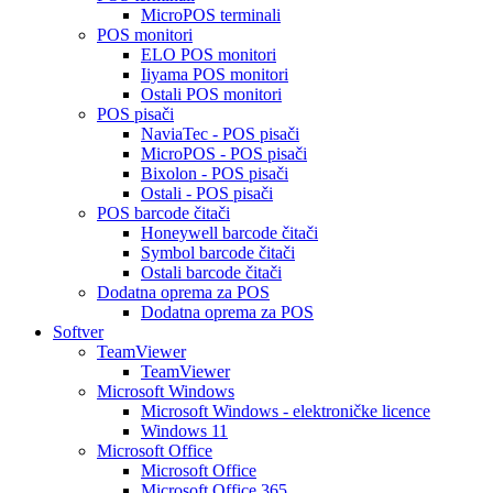
MicroPOS terminali
POS monitori
ELO POS monitori
Iiyama POS monitori
Ostali POS monitori
POS pisači
NaviaTec - POS pisači
MicroPOS - POS pisači
Bixolon - POS pisači
Ostali - POS pisači
POS barcode čitači
Honeywell barcode čitači
Symbol barcode čitači
Ostali barcode čitači
Dodatna oprema za POS
Dodatna oprema za POS
Softver
TeamViewer
TeamViewer
Microsoft Windows
Microsoft Windows - elektroničke licence
Windows 11
Microsoft Office
Microsoft Office
Microsoft Office 365