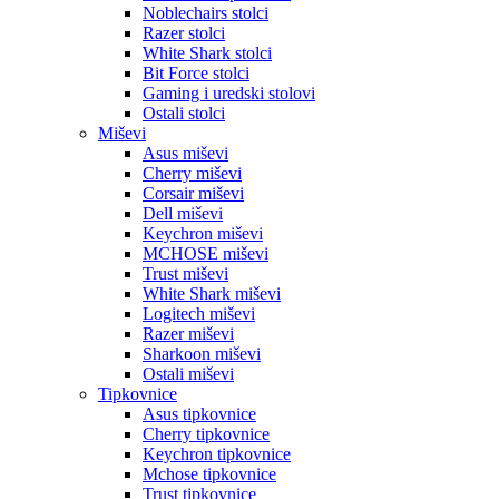
Noblechairs stolci
Razer stolci
White Shark stolci
Bit Force stolci
Gaming i uredski stolovi
Ostali stolci
Miševi
Asus miševi
Cherry miševi
Corsair miševi
Dell miševi
Keychron miševi
MCHOSE miševi
Trust miševi
White Shark miševi
Logitech miševi
Razer miševi
Sharkoon miševi
Ostali miševi
Tipkovnice
Asus tipkovnice
Cherry tipkovnice
Keychron tipkovnice
Mchose tipkovnice
Trust tipkovnice