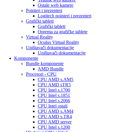
Ostale web kamere
Pointeri i prezenteri
Logitech pointeri i prezenteri
Grafički tableti
Grafički tableti
Oprema za grafičke tablete
Virtual Reality
Oculus Virtual Reality
Uništavači dokumentacije
Uništavači dokumentacije
Komponente
Bundle komponente
AMD Bundle
Procesori - CPU
CPU AMD s.AM5
CPU AMD sTR5
CPU Intel s.1700
CPU Intel s.1851
CPU Intel s.2066
CPU Intel ostali
CPU AMD s.AM4
CPU AMD s.TR4
CPU AMD server
CPU Intel s.1200