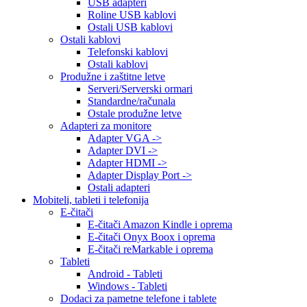
USB adapteri
Roline USB kablovi
Ostali USB kablovi
Ostali kablovi
Telefonski kablovi
Ostali kablovi
Produžne i zaštitne letve
Serveri/Serverski ormari
Standardne/računala
Ostale produžne letve
Adapteri za monitore
Adapter VGA ->
Adapter DVI ->
Adapter HDMI ->
Adapter Display Port ->
Ostali adapteri
Mobiteli, tableti i telefonija
E-čitači
E-čitači Amazon Kindle i oprema
E-čitači Onyx Boox i oprema
E-čitači reMarkable i oprema
Tableti
Android - Tableti
Windows - Tableti
Dodaci za pametne telefone i tablete