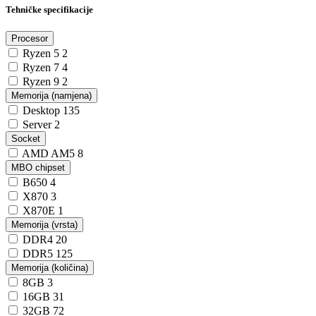
Tehničke specifikacije
Procesor
Ryzen 5
2
Ryzen 7
4
Ryzen 9
2
Memorija (namjena)
Desktop
135
Server
2
Socket
AMD AM5
8
MBO chipset
B650
4
X870
3
X870E
1
Memorija (vrsta)
DDR4
20
DDR5
125
Memorija (količina)
8GB
3
16GB
31
32GB
72