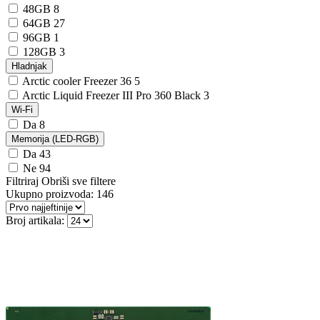
48GB
8
64GB
27
96GB
1
128GB
3
Hladnjak
Arctic cooler Freezer 36
5
Arctic Liquid Freezer III Pro 360 Black
3
Wi-Fi
Da
8
Memorija (LED-RGB)
Da
43
Ne
94
Filtriraj
Obriši sve filtere
Ukupno proizvoda:
146
Broj artikala: