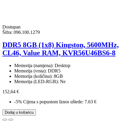
Dostupan
Šifra:
096.100.1279
DDR5 8GB (1x8) Kingston, 5600MHz,
CL46, Value RAM, KVR56U46BS6-8
Memorija (namjena): Desktop
Memorija (vrsta): DDR5
Memorija (količina): 8GB
Memorija (LED-RGB): Ne
152,64 €
-5%
Cijena s popustom
Iznos uštede: 7.63 €
Dodaj u košaricu