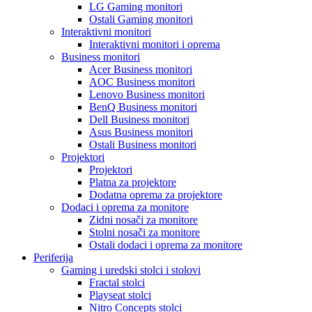
LG Gaming monitori
Ostali Gaming monitori
Interaktivni monitori
Interaktivni monitori i oprema
Business monitori
Acer Business monitori
AOC Business monitori
Lenovo Business monitori
BenQ Business monitori
Dell Business monitori
Asus Business monitori
Ostali Business monitori
Projektori
Projektori
Platna za projektore
Dodatna oprema za projektore
Dodaci i oprema za monitore
Zidni nosači za monitore
Stolni nosači za monitore
Ostali dodaci i oprema za monitore
Periferija
Gaming i uredski stolci i stolovi
Fractal stolci
Playseat stolci
Nitro Concepts stolci