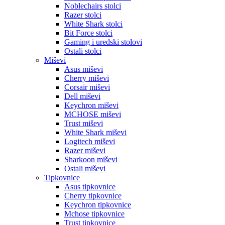
Noblechairs stolci
Razer stolci
White Shark stolci
Bit Force stolci
Gaming i uredski stolovi
Ostali stolci
Miševi
Asus miševi
Cherry miševi
Corsair miševi
Dell miševi
Keychron miševi
MCHOSE miševi
Trust miševi
White Shark miševi
Logitech miševi
Razer miševi
Sharkoon miševi
Ostali miševi
Tipkovnice
Asus tipkovnice
Cherry tipkovnice
Keychron tipkovnice
Mchose tipkovnice
Trust tipkovnice