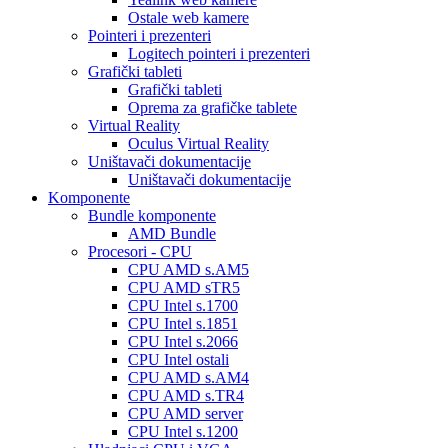
Ostale web kamere
Pointeri i prezenteri
Logitech pointeri i prezenteri
Grafički tableti
Grafički tableti
Oprema za grafičke tablete
Virtual Reality
Oculus Virtual Reality
Uništavači dokumentacije
Uništavači dokumentacije
Komponente
Bundle komponente
AMD Bundle
Procesori - CPU
CPU AMD s.AM5
CPU AMD sTR5
CPU Intel s.1700
CPU Intel s.1851
CPU Intel s.2066
CPU Intel ostali
CPU AMD s.AM4
CPU AMD s.TR4
CPU AMD server
CPU Intel s.1200