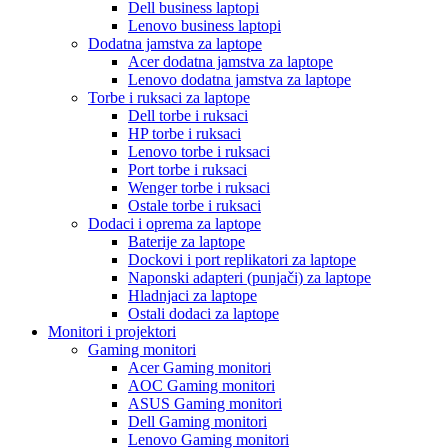
Dell business laptopi
Lenovo business laptopi
Dodatna jamstva za laptope
Acer dodatna jamstva za laptope
Lenovo dodatna jamstva za laptope
Torbe i ruksaci za laptope
Dell torbe i ruksaci
HP torbe i ruksaci
Lenovo torbe i ruksaci
Port torbe i ruksaci
Wenger torbe i ruksaci
Ostale torbe i ruksaci
Dodaci i oprema za laptope
Baterije za laptope
Dockovi i port replikatori za laptope
Naponski adapteri (punjači) za laptope
Hladnjaci za laptope
Ostali dodaci za laptope
Monitori i projektori
Gaming monitori
Acer Gaming monitori
AOC Gaming monitori
ASUS Gaming monitori
Dell Gaming monitori
Lenovo Gaming monitori