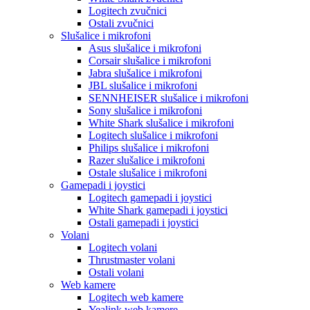
Logitech zvučnici
Ostali zvučnici
Slušalice i mikrofoni
Asus slušalice i mikrofoni
Corsair slušalice i mikrofoni
Jabra slušalice i mikrofoni
JBL slušalice i mikrofoni
SENNHEISER slušalice i mikrofoni
Sony slušalice i mikrofoni
White Shark slušalice i mikrofoni
Logitech slušalice i mikrofoni
Philips slušalice i mikrofoni
Razer slušalice i mikrofoni
Ostale slušalice i mikrofoni
Gamepadi i joystici
Logitech gamepadi i joystici
White Shark gamepadi i joystici
Ostali gamepadi i joystici
Volani
Logitech volani
Thrustmaster volani
Ostali volani
Web kamere
Logitech web kamere
Yealink web kamere