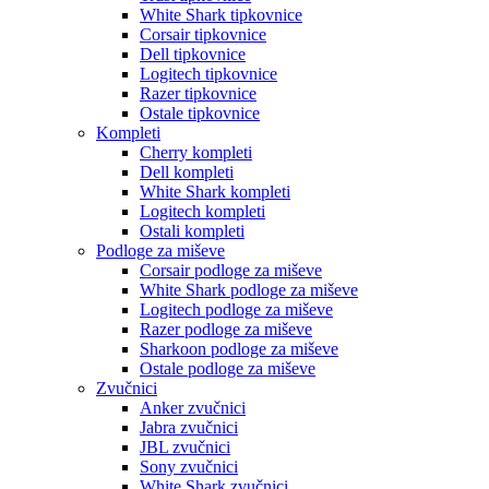
White Shark tipkovnice
Corsair tipkovnice
Dell tipkovnice
Logitech tipkovnice
Razer tipkovnice
Ostale tipkovnice
Kompleti
Cherry kompleti
Dell kompleti
White Shark kompleti
Logitech kompleti
Ostali kompleti
Podloge za miševe
Corsair podloge za miševe
White Shark podloge za miševe
Logitech podloge za miševe
Razer podloge za miševe
Sharkoon podloge za miševe
Ostale podloge za miševe
Zvučnici
Anker zvučnici
Jabra zvučnici
JBL zvučnici
Sony zvučnici
White Shark zvučnici