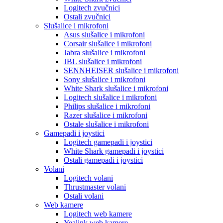
Logitech zvučnici
Ostali zvučnici
Slušalice i mikrofoni
Asus slušalice i mikrofoni
Corsair slušalice i mikrofoni
Jabra slušalice i mikrofoni
JBL slušalice i mikrofoni
SENNHEISER slušalice i mikrofoni
Sony slušalice i mikrofoni
White Shark slušalice i mikrofoni
Logitech slušalice i mikrofoni
Philips slušalice i mikrofoni
Razer slušalice i mikrofoni
Ostale slušalice i mikrofoni
Gamepadi i joystici
Logitech gamepadi i joystici
White Shark gamepadi i joystici
Ostali gamepadi i joystici
Volani
Logitech volani
Thrustmaster volani
Ostali volani
Web kamere
Logitech web kamere
Yealink web kamere