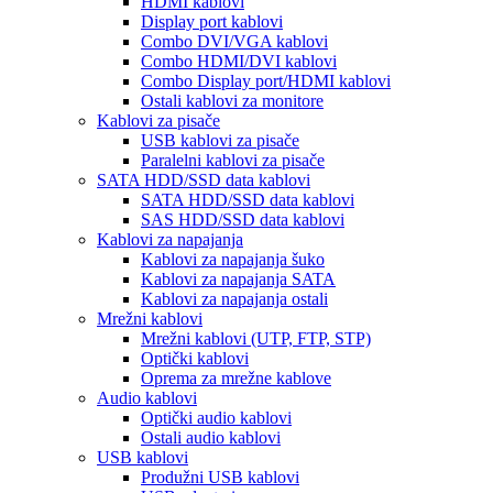
HDMI kablovi
Display port kablovi
Combo DVI/VGA kablovi
Combo HDMI/DVI kablovi
Combo Display port/HDMI kablovi
Ostali kablovi za monitore
Kablovi za pisače
USB kablovi za pisače
Paralelni kablovi za pisače
SATA HDD/SSD data kablovi
SATA HDD/SSD data kablovi
SAS HDD/SSD data kablovi
Kablovi za napajanja
Kablovi za napajanja šuko
Kablovi za napajanja SATA
Kablovi za napajanja ostali
Mrežni kablovi
Mrežni kablovi (UTP, FTP, STP)
Optički kablovi
Oprema za mrežne kablove
Audio kablovi
Optički audio kablovi
Ostali audio kablovi
USB kablovi
Produžni USB kablovi