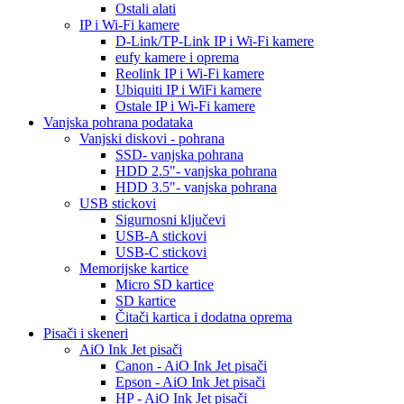
Ostali alati
IP i Wi-Fi kamere
D-Link/TP-Link IP i Wi-Fi kamere
eufy kamere i oprema
Reolink IP i Wi-Fi kamere
Ubiquiti IP i WiFi kamere
Ostale IP i Wi-Fi kamere
Vanjska pohrana podataka
Vanjski diskovi - pohrana
SSD- vanjska pohrana
HDD 2.5"- vanjska pohrana
HDD 3.5"- vanjska pohrana
USB stickovi
Sigurnosni ključevi
USB-A stickovi
USB-C stickovi
Memorijske kartice
Micro SD kartice
SD kartice
Čitači kartica i dodatna oprema
Pisači i skeneri
AiO Ink Jet pisači
Canon - AiO Ink Jet pisači
Epson - AiO Ink Jet pisači
HP - AiO Ink Jet pisači