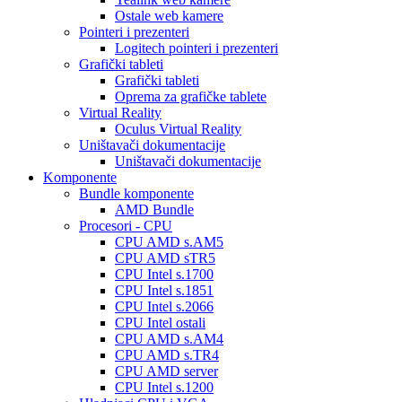
Ostale web kamere
Pointeri i prezenteri
Logitech pointeri i prezenteri
Grafički tableti
Grafički tableti
Oprema za grafičke tablete
Virtual Reality
Oculus Virtual Reality
Uništavači dokumentacije
Uništavači dokumentacije
Komponente
Bundle komponente
AMD Bundle
Procesori - CPU
CPU AMD s.AM5
CPU AMD sTR5
CPU Intel s.1700
CPU Intel s.1851
CPU Intel s.2066
CPU Intel ostali
CPU AMD s.AM4
CPU AMD s.TR4
CPU AMD server
CPU Intel s.1200