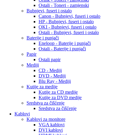
Ostali - Toneri - zamjenski
Bubnjevi, fuseri i ostalo
Canon - Bubnjevi, fuseri i ostalo
HP - Bubnjevi, fuseri i ostalo
OKI - Bubnjevi, fuseri i ostalo
Ostali - Bubnjevi, fuseri i ostalo
Baterije i punjači
Eneloop - Baterije i punjači
Ostali - Baterije i punjači
Papir
Ostali papir
Mediji
CD - Mediji
DVD - Mediji
Blu Ray - Mediji
Kutije za medije
Kutije za CD medije
Kutije za DVD medije
Sredstva za čišćenje
Sredstva za čišćenje
Kablovi
Kablovi za monitore
VGA kablovi
DVI kablovi