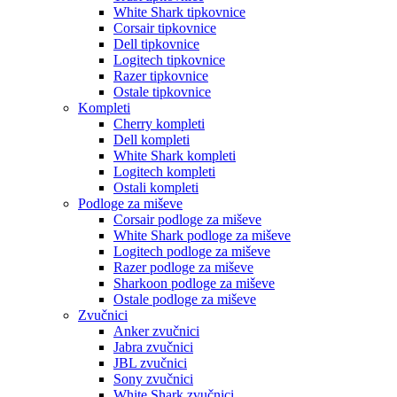
White Shark tipkovnice
Corsair tipkovnice
Dell tipkovnice
Logitech tipkovnice
Razer tipkovnice
Ostale tipkovnice
Kompleti
Cherry kompleti
Dell kompleti
White Shark kompleti
Logitech kompleti
Ostali kompleti
Podloge za miševe
Corsair podloge za miševe
White Shark podloge za miševe
Logitech podloge za miševe
Razer podloge za miševe
Sharkoon podloge za miševe
Ostale podloge za miševe
Zvučnici
Anker zvučnici
Jabra zvučnici
JBL zvučnici
Sony zvučnici
White Shark zvučnici