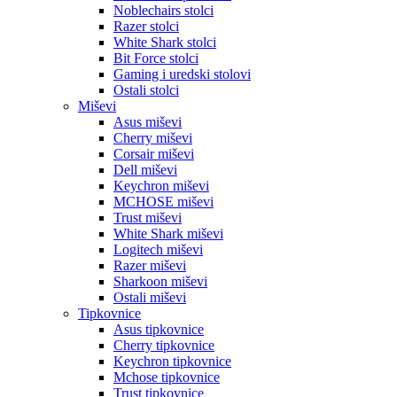
Noblechairs stolci
Razer stolci
White Shark stolci
Bit Force stolci
Gaming i uredski stolovi
Ostali stolci
Miševi
Asus miševi
Cherry miševi
Corsair miševi
Dell miševi
Keychron miševi
MCHOSE miševi
Trust miševi
White Shark miševi
Logitech miševi
Razer miševi
Sharkoon miševi
Ostali miševi
Tipkovnice
Asus tipkovnice
Cherry tipkovnice
Keychron tipkovnice
Mchose tipkovnice
Trust tipkovnice