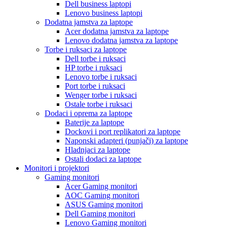
Dell business laptopi
Lenovo business laptopi
Dodatna jamstva za laptope
Acer dodatna jamstva za laptope
Lenovo dodatna jamstva za laptope
Torbe i ruksaci za laptope
Dell torbe i ruksaci
HP torbe i ruksaci
Lenovo torbe i ruksaci
Port torbe i ruksaci
Wenger torbe i ruksaci
Ostale torbe i ruksaci
Dodaci i oprema za laptope
Baterije za laptope
Dockovi i port replikatori za laptope
Naponski adapteri (punjači) za laptope
Hladnjaci za laptope
Ostali dodaci za laptope
Monitori i projektori
Gaming monitori
Acer Gaming monitori
AOC Gaming monitori
ASUS Gaming monitori
Dell Gaming monitori
Lenovo Gaming monitori