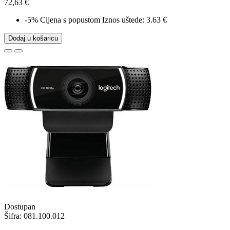
72,63 €
-5%
Cijena s popustom
Iznos uštede: 3.63 €
Dodaj u košaricu
Dostupan
Šifra:
081.100.012