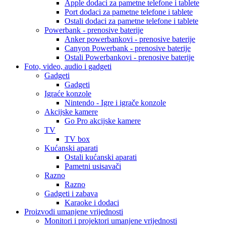
Apple dodaci za pametne telefone i tablete
Port dodaci za pametne telefone i tablete
Ostali dodaci za pametne telefone i tablete
Powerbank - prenosive baterije
Anker powerbankovi - prenosive baterije
Canyon Powerbank - prenosive baterije
Ostali Powerbankovi - prenosive baterije
Foto, video, audio i gadgeti
Gadgeti
Gadgeti
Igraće konzole
Nintendo - Igre i igrače konzole
Akcijske kamere
Go Pro akcijske kamere
TV
TV box
Kućanski aparati
Ostali kućanski aparati
Pametni usisavači
Razno
Razno
Gadgeti i zabava
Karaoke i dodaci
Proizvodi umanjene vrijednosti
Monitori i projektori umanjene vrijednosti