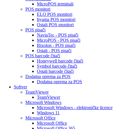
MicroPOS terminali
POS monitori
ELO POS monitori
Iiyama POS monitori
Ostali POS monitori
POS pisači
NaviaTec - POS pisači
MicroPOS - POS pisači
Bixolon - POS pisači
Ostali - POS pisači
POS barcode čitači
Honeywell barcode čitači
Symbol barcode čitači
Ostali barcode čitači
Dodatna oprema za POS
Dodatna oprema za POS
Softver
TeamViewer
TeamViewer
Microsoft Windows
Microsoft Windows - elektroničke licence
Windows 11
Microsoft Office
Microsoft Office
Microsoft Office 365