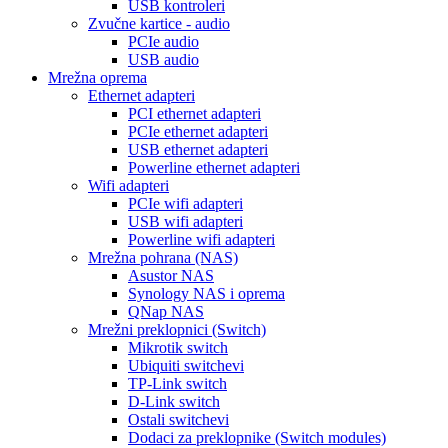
USB kontroleri
Zvučne kartice - audio
PCIe audio
USB audio
Mrežna oprema
Ethernet adapteri
PCI ethernet adapteri
PCIe ethernet adapteri
USB ethernet adapteri
Powerline ethernet adapteri
Wifi adapteri
PCIe wifi adapteri
USB wifi adapteri
Powerline wifi adapteri
Mrežna pohrana (NAS)
Asustor NAS
Synology NAS i oprema
QNap NAS
Mrežni preklopnici (Switch)
Mikrotik switch
Ubiquiti switchevi
TP-Link switch
D-Link switch
Ostali switchevi
Dodaci za preklopnike (Switch modules)