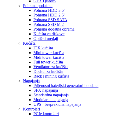
GFX Quadro
Pohrana podataka
Pohrana HDD 3.5"
Pohrana HDD 2.5"
Pohrana SSD SATA
Pohrana SSD M.2
Pohrana dodatna oprema
Kućišta za diskove
Optički uređaji
Kućišta
ITX kućišta
Mini tower kućišta
Midi tower kućišta
Full tower kućišta
Ventilatori za kućišta
Dodaci za kućišta
Rack i mining kućišta
Napajanja
Prijenosni baterijski generatori i dodatci
SFX napajanja
Standardna napajanja
Modularna napajanja
UPS - besprekidna napajanja
Kontroleri
PCIe kontroleri