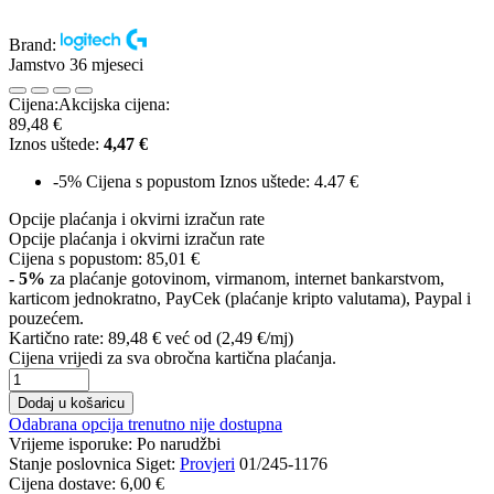
Brand:
Jamstvo 36 mjeseci
Cijena:
Akcijska cijena:
89,48 €
Iznos uštede:
4,47 €
-5%
Cijena s popustom
Iznos uštede: 4.47 €
Opcije plaćanja i okvirni izračun rate
Opcije plaćanja i okvirni izračun rate
Cijena s popustom:
85,01 €
- 5%
za plaćanje gotovinom, virmanom, internet bankarstvom,
karticom jednokratno, PayCek (plaćanje kripto valutama), Paypal i
pouzećem.
Kartično rate:
89,48 €
već od (2,49 €/mj)
Cijena vrijedi za sva obročna kartična plaćanja.
Dodaj u košaricu
Odabrana opcija trenutno nije dostupna
Vrijeme isporuke:
Po narudžbi
Stanje poslovnica Siget:
Provjeri
01/245-1176
Cijena dostave:
6,00 €