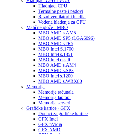
Hladnjaci CPU i VGA
Hladnjaci CPU
Termalne paste i padovi
Razni ventilatori i hladila
Vodena hlađenja za CPU
Matične ploče - MBO
MBO AMD s.AM5
MBO AMD SP5 (LGA6096)
MBO AMD sTR5
MBO Intel S.1700
MBO Intel s.1851
MBO Intel ostali
MBO AMD s.AM4
MBO AMD s.SP3
MBO Intel s.1200
MBO AMD s.WRX80
Memorija
Memorije računala
Memorija laptopi
Memorija serveri
Grafičke kartice - GFX
Dodaci za grafičke kartice
GFX Intel
GFX nVidia
GFX AMD