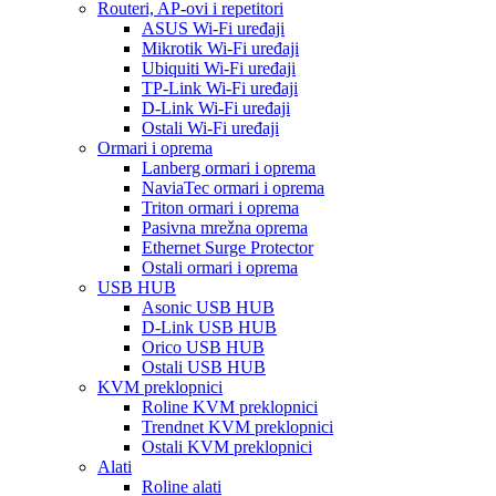
Routeri, AP-ovi i repetitori
ASUS Wi-Fi uređaji
Mikrotik Wi-Fi uređaji
Ubiquiti Wi-Fi uređaji
TP-Link Wi-Fi uređaji
D-Link Wi-Fi uređaji
Ostali Wi-Fi uređaji
Ormari i oprema
Lanberg ormari i oprema
NaviaTec ormari i oprema
Triton ormari i oprema
Pasivna mrežna oprema
Ethernet Surge Protector
Ostali ormari i oprema
USB HUB
Asonic USB HUB
D-Link USB HUB
Orico USB HUB
Ostali USB HUB
KVM preklopnici
Roline KVM preklopnici
Trendnet KVM preklopnici
Ostali KVM preklopnici
Alati
Roline alati