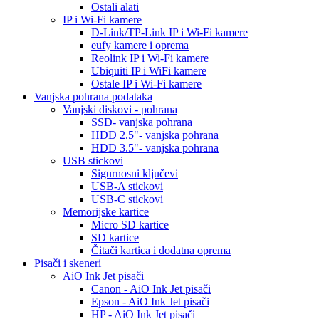
Ostali alati
IP i Wi-Fi kamere
D-Link/TP-Link IP i Wi-Fi kamere
eufy kamere i oprema
Reolink IP i Wi-Fi kamere
Ubiquiti IP i WiFi kamere
Ostale IP i Wi-Fi kamere
Vanjska pohrana podataka
Vanjski diskovi - pohrana
SSD- vanjska pohrana
HDD 2.5"- vanjska pohrana
HDD 3.5"- vanjska pohrana
USB stickovi
Sigurnosni ključevi
USB-A stickovi
USB-C stickovi
Memorijske kartice
Micro SD kartice
SD kartice
Čitači kartica i dodatna oprema
Pisači i skeneri
AiO Ink Jet pisači
Canon - AiO Ink Jet pisači
Epson - AiO Ink Jet pisači
HP - AiO Ink Jet pisači