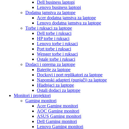
Dell business laptopi
Lenovo business laptopi
Dodatna jamstva za laptope
Acer dodatna jamstva za laptope
Lenovo dodatna jamstva za laptope
Torbe i ruksaci za laptope
Dell torbe i ruksaci
HP torbe i ruksaci
Lenovo torbe i ruksaci
Port torbe i ruksaci
Wenger torbe i ruksaci
Ostale torbe i ruksaci
Dodaci i oprema za laptope
Baterije za laptope
Dockovi i port replikatori za laptope
Naponski adapteri (punjači) za laptope
Hladnjaci za laptope
Ostali dodaci za laptope
Monitori i projektori
Gaming monitori
Acer Gaming monitori
AOC Gaming monitori
ASUS Gaming monitori
Dell Gaming monitori
Lenovo Gaming monitori