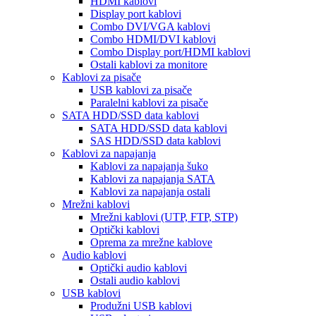
HDMI kablovi
Display port kablovi
Combo DVI/VGA kablovi
Combo HDMI/DVI kablovi
Combo Display port/HDMI kablovi
Ostali kablovi za monitore
Kablovi za pisače
USB kablovi za pisače
Paralelni kablovi za pisače
SATA HDD/SSD data kablovi
SATA HDD/SSD data kablovi
SAS HDD/SSD data kablovi
Kablovi za napajanja
Kablovi za napajanja šuko
Kablovi za napajanja SATA
Kablovi za napajanja ostali
Mrežni kablovi
Mrežni kablovi (UTP, FTP, STP)
Optički kablovi
Oprema za mrežne kablove
Audio kablovi
Optički audio kablovi
Ostali audio kablovi
USB kablovi
Produžni USB kablovi