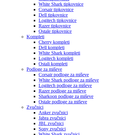
White Shark tipkovnice
Corsair tipkovnice
Dell tipkovnice
Logitech tipkovnice
Razer tipkovnice
Ostale tipkovnice
Kompleti
Cherry kompleti
Dell kompleti
White Shark kompleti
Logitech kompleti
Ostali kompleti
Podloge za miševe
Corsair podloge za miševe
White Shark podloge za miševe
Logitech podloge za miševe
Razer podloge za miševe
Sharkoon podloge za miševe
Ostale podloge za miševe
Zvučnici
Anker zvučnici
Jabra zvučnici
JBL zvučnici
Sony zvučnici
White Shark zvučnici