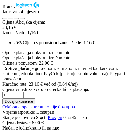
Brand:
Jamstvo 24 mjeseca
Cijena:
Akcijska cijena:
23,16 €
Iznos uštede:
1,16 €
-5%
Cijena s popustom
Iznos uštede: 1.16 €
Opcije plaćanja i okvirni izračun rate
Opcije plaćanja i okvirni izračun rate
Cijena s popustom:
22,00 €
- 5%
za plaćanje gotovinom, virmanom, internet bankarstvom,
karticom jednokratno, PayCek (plaćanje kripto valutama), Paypal i
pouzećem.
Kartično rate:
23,16 €
već od (0,64 €/mj)
Cijena vrijedi za sva obročna kartična plaćanja.
Dodaj u košaricu
Odabrana opcija trenutno nije dostupna
Vrijeme isporuke:
Dostupan
Stanje poslovnica Siget:
Provjeri
01/245-1176
Cijena dostave:
6,00 €
Plaćanje jednokratno ili na rate