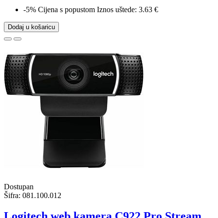
-5%
Cijena s popustom
Iznos uštede: 3.63 €
Dodaj u košaricu
Dostupan
Šifra:
081.100.012
Logitech web kamera C922 Pro Stream,