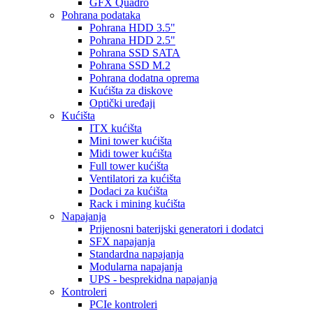
GFX Quadro
Pohrana podataka
Pohrana HDD 3.5"
Pohrana HDD 2.5"
Pohrana SSD SATA
Pohrana SSD M.2
Pohrana dodatna oprema
Kućišta za diskove
Optički uređaji
Kućišta
ITX kućišta
Mini tower kućišta
Midi tower kućišta
Full tower kućišta
Ventilatori za kućišta
Dodaci za kućišta
Rack i mining kućišta
Napajanja
Prijenosni baterijski generatori i dodatci
SFX napajanja
Standardna napajanja
Modularna napajanja
UPS - besprekidna napajanja
Kontroleri
PCIe kontroleri