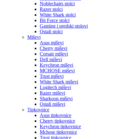
Noblechairs stolci
Razer stolci
White Shark stolci
Bit Force stolci
Gaming i uredski stolovi
Ostali stolci
Miševi
Asus miševi
Cherry miševi
Corsair miševi
Dell miševi
Keychron miševi
MCHOSE miševi
Trust miševi
White Shark miševi
Logitech miševi
Razer miševi
Sharkoon miševi
Ostali miševi
Tipkovnice
Asus tipkovnice
Cherry tipkovnice
Keychron tipkovnice
Mchose tipkovnice
Trust tipkovnice