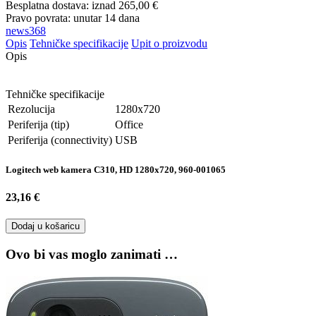
Besplatna dostava: iznad
265,00 €
Pravo povrata: unutar 14 dana
news368
Opis
Tehničke specifikacije
Upit o proizvodu
Opis
Tehničke specifikacije
Rezolucija
1280x720
Periferija (tip)
Office
Periferija (connectivity)
USB
Logitech web kamera C310, HD 1280x720, 960-001065
23,16 €
Dodaj u košaricu
Ovo bi vas moglo zanimati …