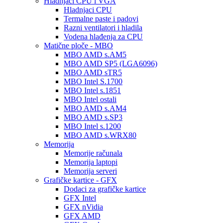
Hladnjaci CPU i VGA
Hladnjaci CPU
Termalne paste i padovi
Razni ventilatori i hladila
Vodena hlađenja za CPU
Matične ploče - MBO
MBO AMD s.AM5
MBO AMD SP5 (LGA6096)
MBO AMD sTR5
MBO Intel S.1700
MBO Intel s.1851
MBO Intel ostali
MBO AMD s.AM4
MBO AMD s.SP3
MBO Intel s.1200
MBO AMD s.WRX80
Memorija
Memorije računala
Memorija laptopi
Memorija serveri
Grafičke kartice - GFX
Dodaci za grafičke kartice
GFX Intel
GFX nVidia
GFX AMD