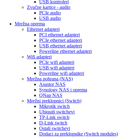
USB kontroleri
Zvučne kartice - audio
PCIe audio
USB audio
Mrežna oprema
Ethernet adapteri
PCI ethernet adapteri
PCIe ethernet adapteri
USB ethernet adapteri
Powerline ethernet adapteri
Wifi adapteri
PCIe wifi adapteri
USB wifi adapteri
Powerline wifi adapteri
Mrežna pohrana (NAS)
Asustor NAS
Synology NAS i oprema
QNap NAS
Mrežni preklopnici (Switch)
Mikrotik switch
Ubiquiti switchevi
TP-Link switch
D-Link switch
Ostali switchevi
Dodaci za preklopnike (Switch modules)