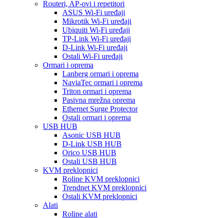
Routeri, AP-ovi i repetitori
ASUS Wi-Fi uređaji
Mikrotik Wi-Fi uređaji
Ubiquiti Wi-Fi uređaji
TP-Link Wi-Fi uređaji
D-Link Wi-Fi uređaji
Ostali Wi-Fi uređaji
Ormari i oprema
Lanberg ormari i oprema
NaviaTec ormari i oprema
Triton ormari i oprema
Pasivna mrežna oprema
Ethernet Surge Protector
Ostali ormari i oprema
USB HUB
Asonic USB HUB
D-Link USB HUB
Orico USB HUB
Ostali USB HUB
KVM preklopnici
Roline KVM preklopnici
Trendnet KVM preklopnici
Ostali KVM preklopnici
Alati
Roline alati