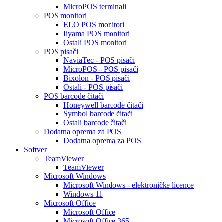
MicroPOS terminali
POS monitori
ELO POS monitori
Iiyama POS monitori
Ostali POS monitori
POS pisači
NaviaTec - POS pisači
MicroPOS - POS pisači
Bixolon - POS pisači
Ostali - POS pisači
POS barcode čitači
Honeywell barcode čitači
Symbol barcode čitači
Ostali barcode čitači
Dodatna oprema za POS
Dodatna oprema za POS
Softver
TeamViewer
TeamViewer
Microsoft Windows
Microsoft Windows - elektroničke licence
Windows 11
Microsoft Office
Microsoft Office
Microsoft Office 365