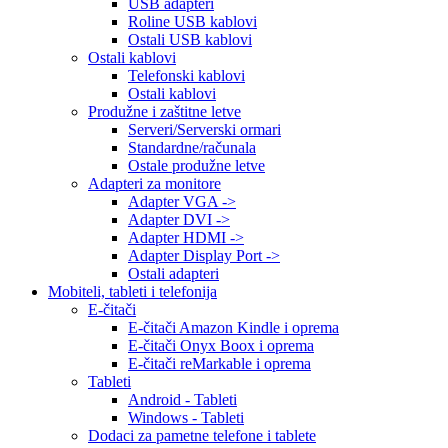
USB adapteri
Roline USB kablovi
Ostali USB kablovi
Ostali kablovi
Telefonski kablovi
Ostali kablovi
Produžne i zaštitne letve
Serveri/Serverski ormari
Standardne/računala
Ostale produžne letve
Adapteri za monitore
Adapter VGA ->
Adapter DVI ->
Adapter HDMI ->
Adapter Display Port ->
Ostali adapteri
Mobiteli, tableti i telefonija
E-čitači
E-čitači Amazon Kindle i oprema
E-čitači Onyx Boox i oprema
E-čitači reMarkable i oprema
Tableti
Android - Tableti
Windows - Tableti
Dodaci za pametne telefone i tablete