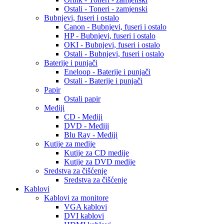
Ostali - Toneri - zamjenski
Bubnjevi, fuseri i ostalo
Canon - Bubnjevi, fuseri i ostalo
HP - Bubnjevi, fuseri i ostalo
OKI - Bubnjevi, fuseri i ostalo
Ostali - Bubnjevi, fuseri i ostalo
Baterije i punjači
Eneloop - Baterije i punjači
Ostali - Baterije i punjači
Papir
Ostali papir
Mediji
CD - Mediji
DVD - Mediji
Blu Ray - Mediji
Kutije za medije
Kutije za CD medije
Kutije za DVD medije
Sredstva za čišćenje
Sredstva za čišćenje
Kablovi
Kablovi za monitore
VGA kablovi
DVI kablovi