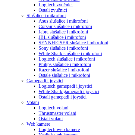
Logitech zvučnici
Ostali zvučnici
Slušalice i mikrofoni
Asus slušalice i mikrofoni
Corsair slušalice i mikrofoni
Jabra slušalice i mikrofoni
JBL slušalice i mikrofoni
SENNHEISER slušalice i mikrofoni
Sony slušalice i mikrofoni
White Shark slušalice i mikrofoni
Logitech slušalice i mikrofoni
Philips slušalice i mikrofoni
Razer slušalice i mikrofoni
Ostale slušalice i mikrofoni
Gamepadi i joystici
Logitech gamepadi i joystici
White Shark gamepadi i joystici
Ostali gamepadi i joystici
Volani
Logitech volani
Thrustmaster volani
Ostali volani
Web kamere
Logitech web kamere
Yealink web kamere