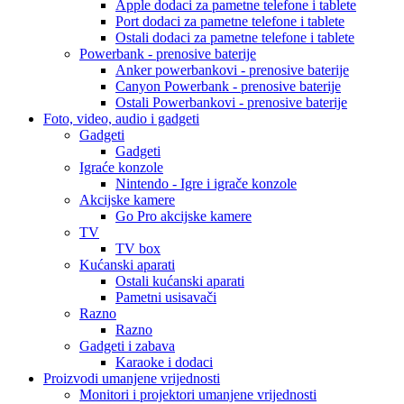
Apple dodaci za pametne telefone i tablete
Port dodaci za pametne telefone i tablete
Ostali dodaci za pametne telefone i tablete
Powerbank - prenosive baterije
Anker powerbankovi - prenosive baterije
Canyon Powerbank - prenosive baterije
Ostali Powerbankovi - prenosive baterije
Foto, video, audio i gadgeti
Gadgeti
Gadgeti
Igraće konzole
Nintendo - Igre i igrače konzole
Akcijske kamere
Go Pro akcijske kamere
TV
TV box
Kućanski aparati
Ostali kućanski aparati
Pametni usisavači
Razno
Razno
Gadgeti i zabava
Karaoke i dodaci
Proizvodi umanjene vrijednosti
Monitori i projektori umanjene vrijednosti