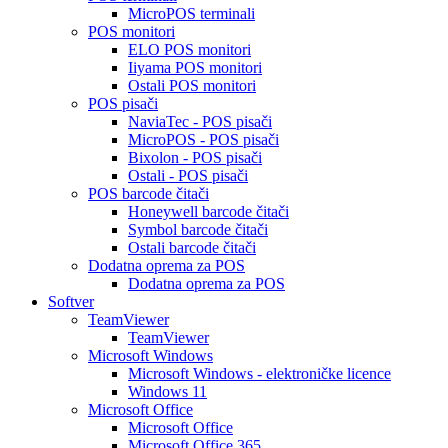
MicroPOS terminali
POS monitori
ELO POS monitori
Iiyama POS monitori
Ostali POS monitori
POS pisači
NaviaTec - POS pisači
MicroPOS - POS pisači
Bixolon - POS pisači
Ostali - POS pisači
POS barcode čitači
Honeywell barcode čitači
Symbol barcode čitači
Ostali barcode čitači
Dodatna oprema za POS
Dodatna oprema za POS
Softver
TeamViewer
TeamViewer
Microsoft Windows
Microsoft Windows - elektroničke licence
Windows 11
Microsoft Office
Microsoft Office
Microsoft Office 365