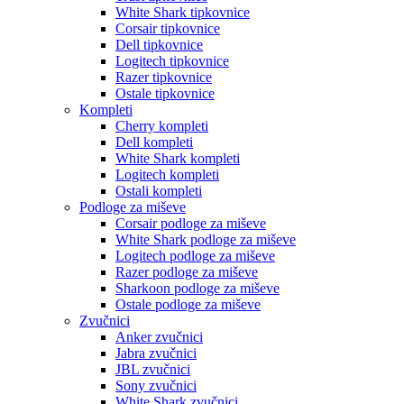
White Shark tipkovnice
Corsair tipkovnice
Dell tipkovnice
Logitech tipkovnice
Razer tipkovnice
Ostale tipkovnice
Kompleti
Cherry kompleti
Dell kompleti
White Shark kompleti
Logitech kompleti
Ostali kompleti
Podloge za miševe
Corsair podloge za miševe
White Shark podloge za miševe
Logitech podloge za miševe
Razer podloge za miševe
Sharkoon podloge za miševe
Ostale podloge za miševe
Zvučnici
Anker zvučnici
Jabra zvučnici
JBL zvučnici
Sony zvučnici
White Shark zvučnici