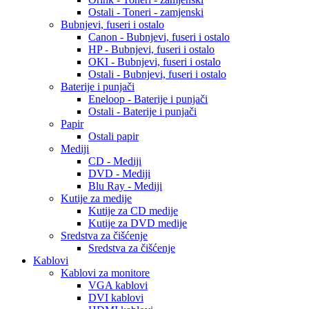
Ostali - Toneri - zamjenski
Bubnjevi, fuseri i ostalo
Canon - Bubnjevi, fuseri i ostalo
HP - Bubnjevi, fuseri i ostalo
OKI - Bubnjevi, fuseri i ostalo
Ostali - Bubnjevi, fuseri i ostalo
Baterije i punjači
Eneloop - Baterije i punjači
Ostali - Baterije i punjači
Papir
Ostali papir
Mediji
CD - Mediji
DVD - Mediji
Blu Ray - Mediji
Kutije za medije
Kutije za CD medije
Kutije za DVD medije
Sredstva za čišćenje
Sredstva za čišćenje
Kablovi
Kablovi za monitore
VGA kablovi
DVI kablovi