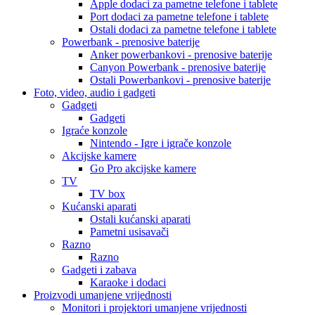
Apple dodaci za pametne telefone i tablete
Port dodaci za pametne telefone i tablete
Ostali dodaci za pametne telefone i tablete
Powerbank - prenosive baterije
Anker powerbankovi - prenosive baterije
Canyon Powerbank - prenosive baterije
Ostali Powerbankovi - prenosive baterije
Foto, video, audio i gadgeti
Gadgeti
Gadgeti
Igraće konzole
Nintendo - Igre i igrače konzole
Akcijske kamere
Go Pro akcijske kamere
TV
TV box
Kućanski aparati
Ostali kućanski aparati
Pametni usisavači
Razno
Razno
Gadgeti i zabava
Karaoke i dodaci
Proizvodi umanjene vrijednosti
Monitori i projektori umanjene vrijednosti