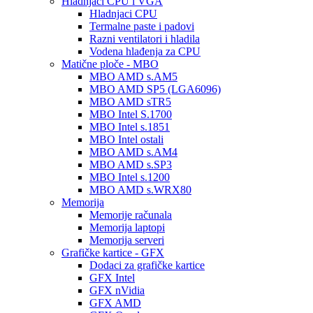
Hladnjaci CPU i VGA
Hladnjaci CPU
Termalne paste i padovi
Razni ventilatori i hladila
Vodena hlađenja za CPU
Matične ploče - MBO
MBO AMD s.AM5
MBO AMD SP5 (LGA6096)
MBO AMD sTR5
MBO Intel S.1700
MBO Intel s.1851
MBO Intel ostali
MBO AMD s.AM4
MBO AMD s.SP3
MBO Intel s.1200
MBO AMD s.WRX80
Memorija
Memorije računala
Memorija laptopi
Memorija serveri
Grafičke kartice - GFX
Dodaci za grafičke kartice
GFX Intel
GFX nVidia
GFX AMD