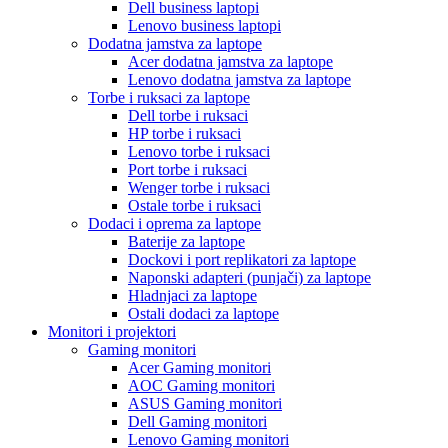
Dell business laptopi
Lenovo business laptopi
Dodatna jamstva za laptope
Acer dodatna jamstva za laptope
Lenovo dodatna jamstva za laptope
Torbe i ruksaci za laptope
Dell torbe i ruksaci
HP torbe i ruksaci
Lenovo torbe i ruksaci
Port torbe i ruksaci
Wenger torbe i ruksaci
Ostale torbe i ruksaci
Dodaci i oprema za laptope
Baterije za laptope
Dockovi i port replikatori za laptope
Naponski adapteri (punjači) za laptope
Hladnjaci za laptope
Ostali dodaci za laptope
Monitori i projektori
Gaming monitori
Acer Gaming monitori
AOC Gaming monitori
ASUS Gaming monitori
Dell Gaming monitori
Lenovo Gaming monitori