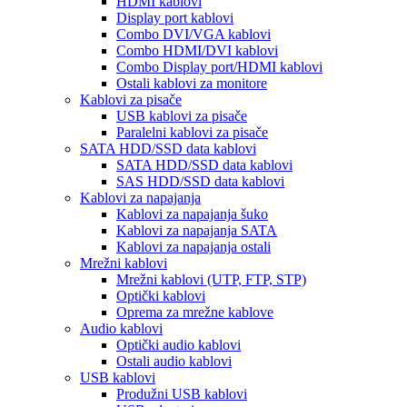
HDMI kablovi
Display port kablovi
Combo DVI/VGA kablovi
Combo HDMI/DVI kablovi
Combo Display port/HDMI kablovi
Ostali kablovi za monitore
Kablovi za pisače
USB kablovi za pisače
Paralelni kablovi za pisače
SATA HDD/SSD data kablovi
SATA HDD/SSD data kablovi
SAS HDD/SSD data kablovi
Kablovi za napajanja
Kablovi za napajanja šuko
Kablovi za napajanja SATA
Kablovi za napajanja ostali
Mrežni kablovi
Mrežni kablovi (UTP, FTP, STP)
Optički kablovi
Oprema za mrežne kablove
Audio kablovi
Optički audio kablovi
Ostali audio kablovi
USB kablovi
Produžni USB kablovi