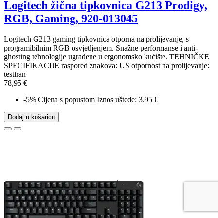
Logitech žična tipkovnica G213 Prodigy,
RGB, Gaming, 920-013045
Logitech G213 gaming tipkovnica otporna na prolijevanje, s
programibilnim RGB osvjetljenjem. Snažne performanse i anti-
ghosting tehnologije ugrađene u ergonomsko kućište. TEHNIČKE
SPECIFIKACIJE raspored znakova: US otpornost na prolijevanje:
testiran
78,95 €
-5%
Cijena s popustom
Iznos uštede: 3.95 €
Dodaj u košaricu