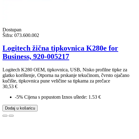
Dostupan
Šifra:
073.600.002
Logitech žična tipkovnica K280e for
Business, 920-005217
Logitech K280 OEM, tipkovnica, USB, Nisko profilne tipke za
glatko korištenje, Otporna na prskanje tekućinom, čvrsto ojačano
kučište, tipkovnica pune veličine sa tipkama za prečace
30,53 €
-5%
Cijena s popustom
Iznos uštede: 1.53 €
Dodaj u košaricu