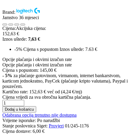
Brand:
Jamstvo 36 mjeseci
Cijena:
Akcijska cijena:
152,63 €
Iznos uštede:
7,63 €
-5%
Cijena s popustom
Iznos uštede: 7.63 €
Opcije plaćanja i okvirni izračun rate
Opcije plaćanja i okvirni izračun rate
Cijena s popustom:
145,00 €
- 5%
za plaćanje gotovinom, virmanom, internet bankarstvom,
karticom jednokratno, PayCek (plaćanje kripto valutama), Paypal i
pouzećem.
Kartično rate:
152,63 €
već od (4,24 €/mj)
Cijena vrijedi za sva obročna kartična plaćanja.
Dodaj u košaricu
Odabrana opcija trenutno nije dostupna
Vrijeme isporuke:
Po narudžbi
Stanje poslovnica Siget:
Provjeri
01/245-1176
Cijena dostave:
6,00 €