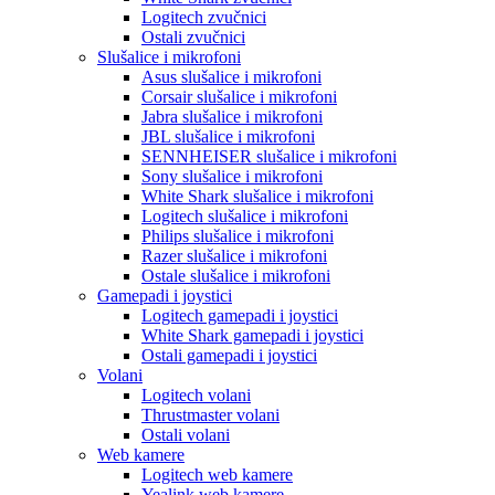
Logitech zvučnici
Ostali zvučnici
Slušalice i mikrofoni
Asus slušalice i mikrofoni
Corsair slušalice i mikrofoni
Jabra slušalice i mikrofoni
JBL slušalice i mikrofoni
SENNHEISER slušalice i mikrofoni
Sony slušalice i mikrofoni
White Shark slušalice i mikrofoni
Logitech slušalice i mikrofoni
Philips slušalice i mikrofoni
Razer slušalice i mikrofoni
Ostale slušalice i mikrofoni
Gamepadi i joystici
Logitech gamepadi i joystici
White Shark gamepadi i joystici
Ostali gamepadi i joystici
Volani
Logitech volani
Thrustmaster volani
Ostali volani
Web kamere
Logitech web kamere
Yealink web kamere