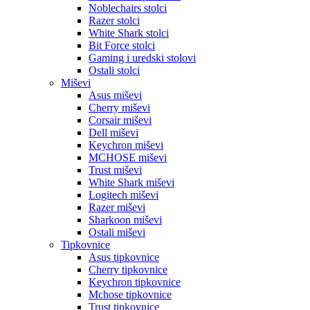
Noblechairs stolci
Razer stolci
White Shark stolci
Bit Force stolci
Gaming i uredski stolovi
Ostali stolci
Miševi
Asus miševi
Cherry miševi
Corsair miševi
Dell miševi
Keychron miševi
MCHOSE miševi
Trust miševi
White Shark miševi
Logitech miševi
Razer miševi
Sharkoon miševi
Ostali miševi
Tipkovnice
Asus tipkovnice
Cherry tipkovnice
Keychron tipkovnice
Mchose tipkovnice
Trust tipkovnice