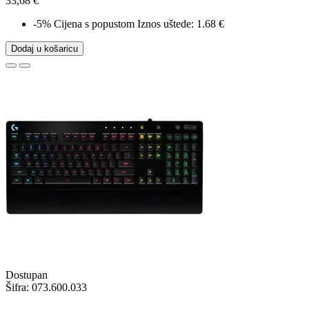
33,68 €
-5%
Cijena s popustom
Iznos uštede: 1.68 €
Dodaj u košaricu
Dostupan
Šifra:
073.600.033