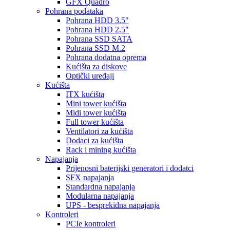
GFX Quadro
Pohrana podataka
Pohrana HDD 3.5"
Pohrana HDD 2.5"
Pohrana SSD SATA
Pohrana SSD M.2
Pohrana dodatna oprema
Kućišta za diskove
Optički uređaji
Kućišta
ITX kućišta
Mini tower kućišta
Midi tower kućišta
Full tower kućišta
Ventilatori za kućišta
Dodaci za kućišta
Rack i mining kućišta
Napajanja
Prijenosni baterijski generatori i dodatci
SFX napajanja
Standardna napajanja
Modularna napajanja
UPS - besprekidna napajanja
Kontroleri
PCIe kontroleri