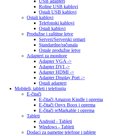
USB adapteri
Roline USB kablovi
Ostali USB kablovi
Ostali kablovi
Telefonski kablovi
Ostali kablovi
Produžne i zaštitne letve
Serveri/Serverski ormari
Standardne/računala
Ostale produžne letve
Adapteri za monitore
Adapter VGA ->
Adapter DVI ->
Adapter HDMI ->
Adapter Display Port ->
Ostali adapteri
Mobiteli, tableti i telefonija
E-čitači
E-čitači Amazon Kindle i oprema
E-čitači Onyx Boox i oprema
E-čitači reMarkable i oprema
Tableti
Android - Tableti
Windows - Tableti
Dodaci za pametne telefone i tablete