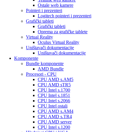
Ostale web kamere
Pointeri i prezenteri
Logitech pointeri i prezenteri
Grafički tableti
Grafički tableti
Oprema za grafičke tablete
Virtual Reality
Oculus Virtual Reality
Uništavači dokumentacije
Uništavači dokumentacije
Komponente
Bundle komponente
AMD Bundle
Procesori - CPU
CPU AMD s.AM5
CPU AMD sTR5
CPU Intel s.1700
CPU Intel s.1851
CPU Intel s.2066
CPU Intel ostali
CPU AMD s.AM4
CPU AMD s.TR4
CPU AMD server
CPU Intel s.1200