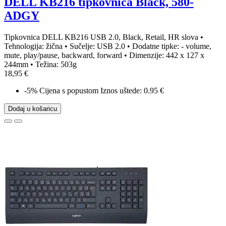
DELL KB216 tipkovnica Black, 580-
ADGY
Tipkovnica DELL KB216 USB 2.0, Black, Retail, HR slova •
Tehnologija: žična • Sučelje: USB 2.0 • Dodatne tipke: - volume,
mute, play/pause, backward, forward • Dimenzije: 442 x 127 x
244mm • Težina: 503g
18,95 €
-5%
Cijena s popustom
Iznos uštede: 0.95 €
Dodaj u košaricu