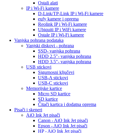
Ostali alati
IP i Wi-Fi kamere
D-Link/TP-Link IP i Wi-Fi kamere
eufy kamere i oprema
Reolink IP i Wi-Fi kamere
Ubiquiti IP i WiFi kamere
Ostale IP i Wi-Fi kamere
Vanjska pohrana podataka
Vanjski diskovi - pohrana
SSD- vanjska pohrana
HDD 2.5"- vanjska pohrana
HDD 3.5"- vanjska pohrana
USB stickovi
Sigurnosni ključevi
USB-A stickovi
USB-C stickovi
Memorijske kartice
Micro SD kartice
SD kartice
Čitači kartica i dodatna oprema
Pisači i skeneri
AiO Ink Jet pisači
Canon - AiO Ink Jet pisači
Epson - AiO Ink Jet pisači
HP - AiO Ink Jet pisači