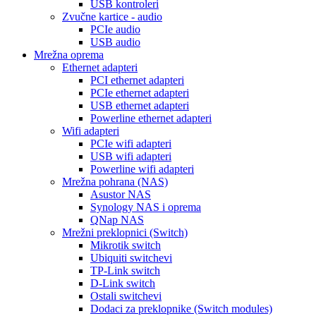
USB kontroleri
Zvučne kartice - audio
PCIe audio
USB audio
Mrežna oprema
Ethernet adapteri
PCI ethernet adapteri
PCIe ethernet adapteri
USB ethernet adapteri
Powerline ethernet adapteri
Wifi adapteri
PCIe wifi adapteri
USB wifi adapteri
Powerline wifi adapteri
Mrežna pohrana (NAS)
Asustor NAS
Synology NAS i oprema
QNap NAS
Mrežni preklopnici (Switch)
Mikrotik switch
Ubiquiti switchevi
TP-Link switch
D-Link switch
Ostali switchevi
Dodaci za preklopnike (Switch modules)