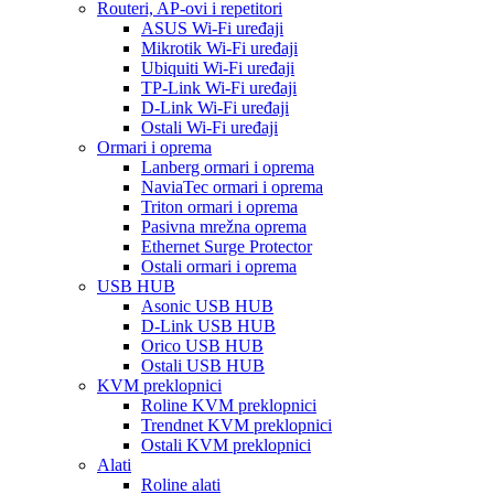
Routeri, AP-ovi i repetitori
ASUS Wi-Fi uređaji
Mikrotik Wi-Fi uređaji
Ubiquiti Wi-Fi uređaji
TP-Link Wi-Fi uređaji
D-Link Wi-Fi uređaji
Ostali Wi-Fi uređaji
Ormari i oprema
Lanberg ormari i oprema
NaviaTec ormari i oprema
Triton ormari i oprema
Pasivna mrežna oprema
Ethernet Surge Protector
Ostali ormari i oprema
USB HUB
Asonic USB HUB
D-Link USB HUB
Orico USB HUB
Ostali USB HUB
KVM preklopnici
Roline KVM preklopnici
Trendnet KVM preklopnici
Ostali KVM preklopnici
Alati
Roline alati