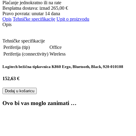
Plaćanje jednokratno ili na rate
Besplatna dostava: iznad
265,00 €
Pravo povrata: unutar 14 dana
Opis
Tehničke specifikacije
Upit o proizvodu
Opis
Tehničke specifikacije
Periferija (tip)
Office
Periferija (connectivity)
Wireless
Logitech bežična tipkovnica K860 Ergo, Bluetooth, Black, 920-010108
152,63 €
Dodaj u košaricu
Ovo bi vas moglo zanimati …