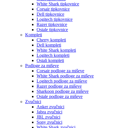
White Shark tipkovnice
Corsair tipkovnice
Dell tipkovnice
Logitech tipkovnice
Razer tipkovnice
Ostale tipkovnice
Kompleti
Cherry kompleti
Dell kompleti
White Shark kompleti
Logitech kompleti
Ostali kompleti
Podloge za miševe
Corsair podloge za miševe
White Shark podloge za miševe
Logitech podloge za miševe
Razer podloge za miševe
Sharkoon podloge za miševe
Ostale podloge za miševe
Zvučnici
Anker zvučnici
Jabra zvučnici
JBL zvučnici
Sony zvučnici
White Shark zvučnici