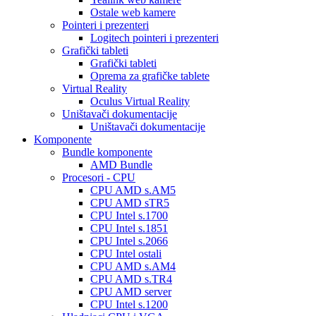
Ostale web kamere
Pointeri i prezenteri
Logitech pointeri i prezenteri
Grafički tableti
Grafički tableti
Oprema za grafičke tablete
Virtual Reality
Oculus Virtual Reality
Uništavači dokumentacije
Uništavači dokumentacije
Komponente
Bundle komponente
AMD Bundle
Procesori - CPU
CPU AMD s.AM5
CPU AMD sTR5
CPU Intel s.1700
CPU Intel s.1851
CPU Intel s.2066
CPU Intel ostali
CPU AMD s.AM4
CPU AMD s.TR4
CPU AMD server
CPU Intel s.1200