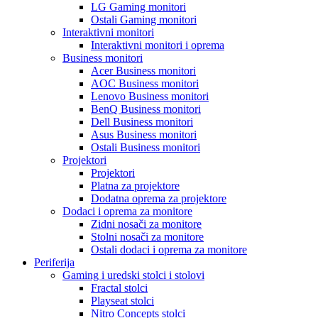
LG Gaming monitori
Ostali Gaming monitori
Interaktivni monitori
Interaktivni monitori i oprema
Business monitori
Acer Business monitori
AOC Business monitori
Lenovo Business monitori
BenQ Business monitori
Dell Business monitori
Asus Business monitori
Ostali Business monitori
Projektori
Projektori
Platna za projektore
Dodatna oprema za projektore
Dodaci i oprema za monitore
Zidni nosači za monitore
Stolni nosači za monitore
Ostali dodaci i oprema za monitore
Periferija
Gaming i uredski stolci i stolovi
Fractal stolci
Playseat stolci
Nitro Concepts stolci