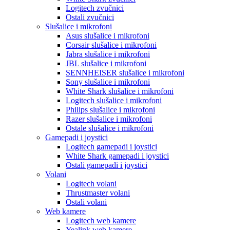
Logitech zvučnici
Ostali zvučnici
Slušalice i mikrofoni
Asus slušalice i mikrofoni
Corsair slušalice i mikrofoni
Jabra slušalice i mikrofoni
JBL slušalice i mikrofoni
SENNHEISER slušalice i mikrofoni
Sony slušalice i mikrofoni
White Shark slušalice i mikrofoni
Logitech slušalice i mikrofoni
Philips slušalice i mikrofoni
Razer slušalice i mikrofoni
Ostale slušalice i mikrofoni
Gamepadi i joystici
Logitech gamepadi i joystici
White Shark gamepadi i joystici
Ostali gamepadi i joystici
Volani
Logitech volani
Thrustmaster volani
Ostali volani
Web kamere
Logitech web kamere
Yealink web kamere