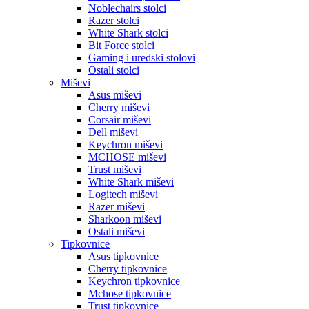
Noblechairs stolci
Razer stolci
White Shark stolci
Bit Force stolci
Gaming i uredski stolovi
Ostali stolci
Miševi
Asus miševi
Cherry miševi
Corsair miševi
Dell miševi
Keychron miševi
MCHOSE miševi
Trust miševi
White Shark miševi
Logitech miševi
Razer miševi
Sharkoon miševi
Ostali miševi
Tipkovnice
Asus tipkovnice
Cherry tipkovnice
Keychron tipkovnice
Mchose tipkovnice
Trust tipkovnice