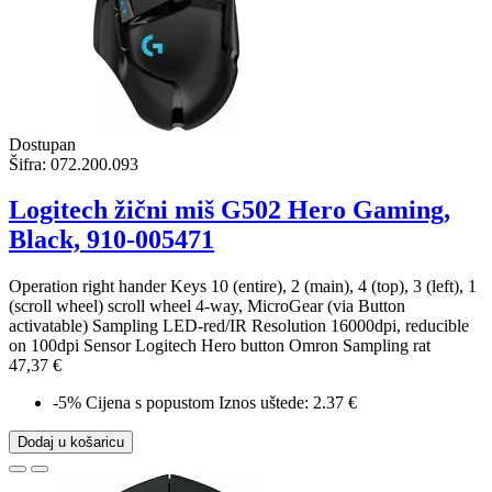
Dostupan
Šifra:
072.200.093
Logitech žični miš G502 Hero Gaming,
Black, 910-005471
Operation right hander Keys 10 (entire), 2 (main), 4 (top), 3 (left), 1
(scroll wheel) scroll wheel 4-way, MicroGear (via Button
activatable) Sampling LED-red/IR Resolution 16000dpi, reducible
on 100dpi Sensor Logitech Hero button Omron Sampling rat
47,37 €
-5%
Cijena s popustom
Iznos uštede: 2.37 €
Dodaj u košaricu