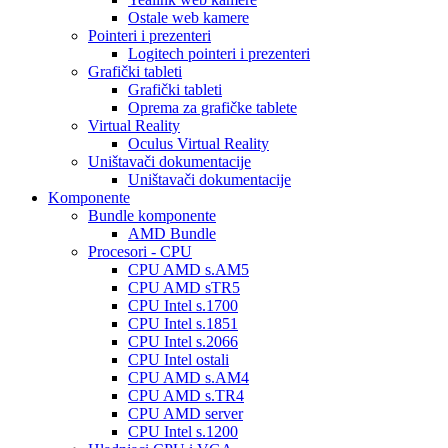
Ostale web kamere
Pointeri i prezenteri
Logitech pointeri i prezenteri
Grafički tableti
Grafički tableti
Oprema za grafičke tablete
Virtual Reality
Oculus Virtual Reality
Uništavači dokumentacije
Uništavači dokumentacije
Komponente
Bundle komponente
AMD Bundle
Procesori - CPU
CPU AMD s.AM5
CPU AMD sTR5
CPU Intel s.1700
CPU Intel s.1851
CPU Intel s.2066
CPU Intel ostali
CPU AMD s.AM4
CPU AMD s.TR4
CPU AMD server
CPU Intel s.1200