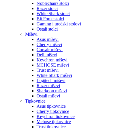
Noblechairs stolci
Razer stolci
White Shark stolci
Bit Force stolci
Gaming i uredski stolovi
Ostali stolci
Miševi
Asus miševi
Cherry miševi
Corsair miševi
Dell miševi
Keychron miševi
MCHOSE miševi
Trust miševi
White Shark miševi
Logitech miševi
Razer miševi
Sharkoon miševi
Ostali miševi
Tipkovnice
Asus tipkovnice
Cherry tipkovnice
Keychron tipkovnice
Mchose tipkovnice
Trust tipkovnice