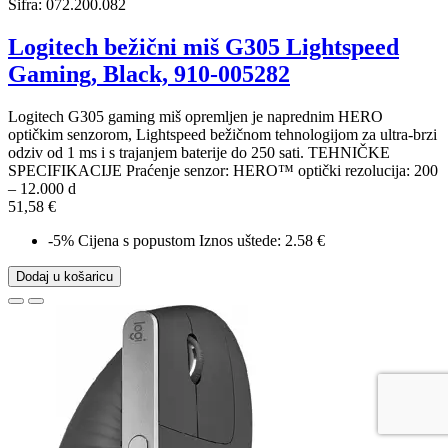
Šifra:
072.200.082
Logitech bežični miš G305 Lightspeed
Gaming, Black, 910-005282
Logitech G305 gaming miš opremljen je naprednim HERO
optičkim senzorom, Lightspeed bežičnom tehnologijom za ultra-brzi
odziv od 1 ms i s trajanjem baterije do 250 sati. TEHNIČKE
SPECIFIKACIJE Praćenje senzor: HERO™ optički rezolucija: 200
– 12.000 d
51,58 €
-5%
Cijena s popustom
Iznos uštede: 2.58 €
Dodaj u košaricu