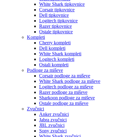
White Shark tipkovnice
Corsair tipkovnice
Dell tipkovnice
Logitech tipkovnice
Razer tipkovnice
Ostale tipkovnice
Kompleti
Cherry kompleti
Dell kompleti
White Shark kompleti
Logitech kompleti
Ostali kompleti
Podloge za miševe
Corsair podloge za miševe
White Shark podloge za miševe
Logitech podloge za miševe
Razer podloge za miševe
Sharkoon podloge za miševe
Ostale podloge za miševe
Zvučnici
Anker zvučnici
Jabra zvučnici
JBL zvučnici
Sony zvučnici
White Shark zvučnici