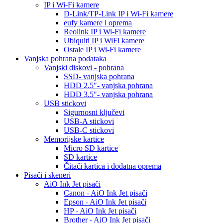
IP i Wi-Fi kamere
D-Link/TP-Link IP i Wi-Fi kamere
eufy kamere i oprema
Reolink IP i Wi-Fi kamere
Ubiquiti IP i WiFi kamere
Ostale IP i Wi-Fi kamere
Vanjska pohrana podataka
Vanjski diskovi - pohrana
SSD- vanjska pohrana
HDD 2.5"- vanjska pohrana
HDD 3.5"- vanjska pohrana
USB stickovi
Sigurnosni ključevi
USB-A stickovi
USB-C stickovi
Memorijske kartice
Micro SD kartice
SD kartice
Čitači kartica i dodatna oprema
Pisači i skeneri
AiO Ink Jet pisači
Canon - AiO Ink Jet pisači
Epson - AiO Ink Jet pisači
HP - AiO Ink Jet pisači
Brother - AiO Ink Jet pisači