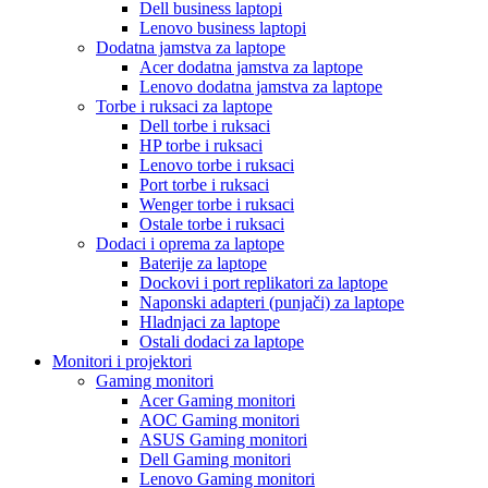
Dell business laptopi
Lenovo business laptopi
Dodatna jamstva za laptope
Acer dodatna jamstva za laptope
Lenovo dodatna jamstva za laptope
Torbe i ruksaci za laptope
Dell torbe i ruksaci
HP torbe i ruksaci
Lenovo torbe i ruksaci
Port torbe i ruksaci
Wenger torbe i ruksaci
Ostale torbe i ruksaci
Dodaci i oprema za laptope
Baterije za laptope
Dockovi i port replikatori za laptope
Naponski adapteri (punjači) za laptope
Hladnjaci za laptope
Ostali dodaci za laptope
Monitori i projektori
Gaming monitori
Acer Gaming monitori
AOC Gaming monitori
ASUS Gaming monitori
Dell Gaming monitori
Lenovo Gaming monitori