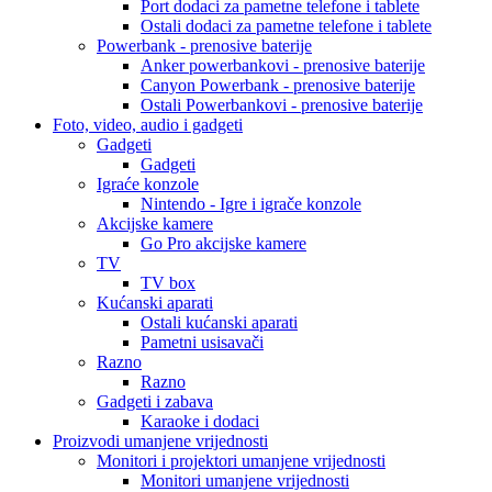
Port dodaci za pametne telefone i tablete
Ostali dodaci za pametne telefone i tablete
Powerbank - prenosive baterije
Anker powerbankovi - prenosive baterije
Canyon Powerbank - prenosive baterije
Ostali Powerbankovi - prenosive baterije
Foto, video, audio i gadgeti
Gadgeti
Gadgeti
Igraće konzole
Nintendo - Igre i igrače konzole
Akcijske kamere
Go Pro akcijske kamere
TV
TV box
Kućanski aparati
Ostali kućanski aparati
Pametni usisavači
Razno
Razno
Gadgeti i zabava
Karaoke i dodaci
Proizvodi umanjene vrijednosti
Monitori i projektori umanjene vrijednosti
Monitori umanjene vrijednosti