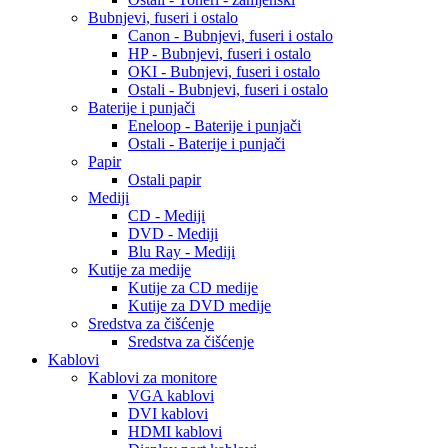
Bubnjevi, fuseri i ostalo
Canon - Bubnjevi, fuseri i ostalo
HP - Bubnjevi, fuseri i ostalo
OKI - Bubnjevi, fuseri i ostalo
Ostali - Bubnjevi, fuseri i ostalo
Baterije i punjači
Eneloop - Baterije i punjači
Ostali - Baterije i punjači
Papir
Ostali papir
Mediji
CD - Mediji
DVD - Mediji
Blu Ray - Mediji
Kutije za medije
Kutije za CD medije
Kutije za DVD medije
Sredstva za čišćenje
Sredstva za čišćenje
Kablovi
Kablovi za monitore
VGA kablovi
DVI kablovi
HDMI kablovi