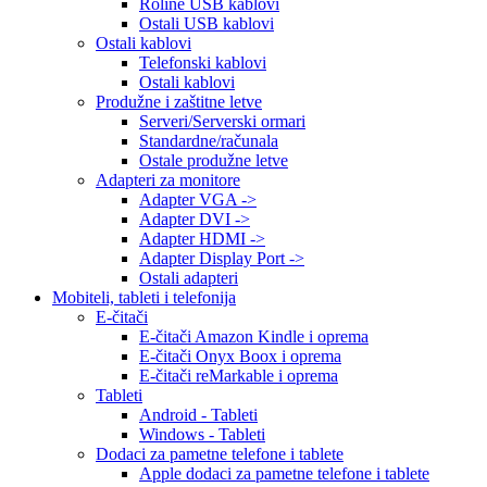
Roline USB kablovi
Ostali USB kablovi
Ostali kablovi
Telefonski kablovi
Ostali kablovi
Produžne i zaštitne letve
Serveri/Serverski ormari
Standardne/računala
Ostale produžne letve
Adapteri za monitore
Adapter VGA ->
Adapter DVI ->
Adapter HDMI ->
Adapter Display Port ->
Ostali adapteri
Mobiteli, tableti i telefonija
E-čitači
E-čitači Amazon Kindle i oprema
E-čitači Onyx Boox i oprema
E-čitači reMarkable i oprema
Tableti
Android - Tableti
Windows - Tableti
Dodaci za pametne telefone i tablete
Apple dodaci za pametne telefone i tablete