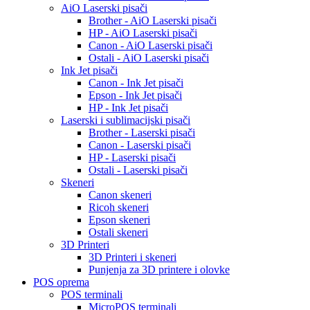
AiO Laserski pisači
Brother - AiO Laserski pisači
HP - AiO Laserski pisači
Canon - AiO Laserski pisači
Ostali - AiO Laserski pisači
Ink Jet pisači
Canon - Ink Jet pisači
Epson - Ink Jet pisači
HP - Ink Jet pisači
Laserski i sublimacijski pisači
Brother - Laserski pisači
Canon - Laserski pisači
HP - Laserski pisači
Ostali - Laserski pisači
Skeneri
Canon skeneri
Ricoh skeneri
Epson skeneri
Ostali skeneri
3D Printeri
3D Printeri i skeneri
Punjenja za 3D printere i olovke
POS oprema
POS terminali
MicroPOS terminali