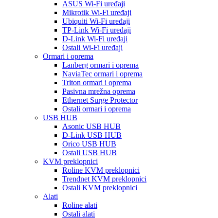
ASUS Wi-Fi uređaji
Mikrotik Wi-Fi uređaji
Ubiquiti Wi-Fi uređaji
TP-Link Wi-Fi uređaji
D-Link Wi-Fi uređaji
Ostali Wi-Fi uređaji
Ormari i oprema
Lanberg ormari i oprema
NaviaTec ormari i oprema
Triton ormari i oprema
Pasivna mrežna oprema
Ethernet Surge Protector
Ostali ormari i oprema
USB HUB
Asonic USB HUB
D-Link USB HUB
Orico USB HUB
Ostali USB HUB
KVM preklopnici
Roline KVM preklopnici
Trendnet KVM preklopnici
Ostali KVM preklopnici
Alati
Roline alati
Ostali alati