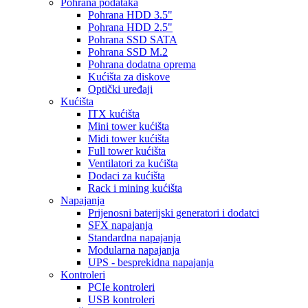
Pohrana podataka
Pohrana HDD 3.5"
Pohrana HDD 2.5"
Pohrana SSD SATA
Pohrana SSD M.2
Pohrana dodatna oprema
Kućišta za diskove
Optički uređaji
Kućišta
ITX kućišta
Mini tower kućišta
Midi tower kućišta
Full tower kućišta
Ventilatori za kućišta
Dodaci za kućišta
Rack i mining kućišta
Napajanja
Prijenosni baterijski generatori i dodatci
SFX napajanja
Standardna napajanja
Modularna napajanja
UPS - besprekidna napajanja
Kontroleri
PCIe kontroleri
USB kontroleri