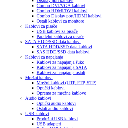
Display port kablovi
Combo DVI/VGA kablovi
Combo HDMI/DVI kablovi
Combo Display port/HDMI kablovi
Ostali kablovi za monitore
Kablovi za pisače
USB kablovi za pisače
Paralelni kablovi za pisače
SATA HDD/SSD data kablovi
SATA HDD/SSD data kablovi
SAS HDD/SSD data kablovi
Kablovi za napajanja
Kablovi za napajanja šuko
Kablovi za napajanja SATA
Kablovi za napajanja ostali
Mrežni kablovi
Mrežni kablovi (UTP, FTP, STP)
Optički kablovi
Oprema za mrežne kablove
Audio kablovi
Optički audio kablovi
Ostali audio kablovi
USB kablovi
Produžni USB kablovi
USB adapteri