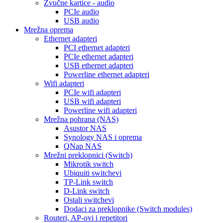
Zvučne kartice - audio
PCIe audio
USB audio
Mrežna oprema
Ethernet adapteri
PCI ethernet adapteri
PCIe ethernet adapteri
USB ethernet adapteri
Powerline ethernet adapteri
Wifi adapteri
PCIe wifi adapteri
USB wifi adapteri
Powerline wifi adapteri
Mrežna pohrana (NAS)
Asustor NAS
Synology NAS i oprema
QNap NAS
Mrežni preklopnici (Switch)
Mikrotik switch
Ubiquiti switchevi
TP-Link switch
D-Link switch
Ostali switchevi
Dodaci za preklopnike (Switch modules)
Routeri, AP-ovi i repetitori