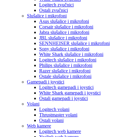
Logitech zvučnici
Ostali zvučnici
Slušalice i mikrofoni
Asus slušalice i mikrofoni
Corsair slušalice i mikrofoni
Jabra slušalice i mikrofoni
JBL slušalice i mikrofoni
SENNHEISER slušalice i mikrofoni
Sony slušalice i mikrofoni
White Shark slušalice i mikrofoni
Logitech slušalice i mikrofoni
Philips slušalice i mikrofoni
Razer slušalice i mikrofoni
Ostale slušalice i mikrofoni
Gamepadi i joystici
Logitech gamepadi i joystici
White Shark gamepadi i joystici
Ostali gamepadi i joystici
Volani
Logitech volani
Thrustmaster volani
Ostali volani
Web kamere
Logitech web kamere
Yealink web kamere