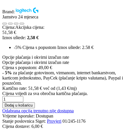
Brand:
Jamstvo 24 mjeseca
Cijena:
Akcijska cijena:
51,58 €
Iznos uštede:
2,58 €
-5%
Cijena s popustom
Iznos uštede: 2.58 €
Opcije plaćanja i okvirni izračun rate
Opcije plaćanja i okvirni izračun rate
Cijena s popustom:
49,00 €
- 5%
za plaćanje gotovinom, virmanom, internet bankarstvom,
karticom jednokratno, PayCek (plaćanje kripto valutama), Paypal i
pouzećem.
Kartično rate:
51,58 €
već od (1,43 €/mj)
Cijena vrijedi za sva obročna kartična plaćanja.
Dodaj u košaricu
Odabrana opcija trenutno nije dostupna
Vrijeme isporuke:
Dostupan
Stanje poslovnica Siget:
Provjeri
01/245-1176
Cijena dostave:
6,00 €