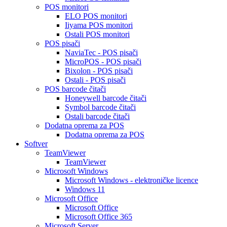
POS monitori
ELO POS monitori
Iiyama POS monitori
Ostali POS monitori
POS pisači
NaviaTec - POS pisači
MicroPOS - POS pisači
Bixolon - POS pisači
Ostali - POS pisači
POS barcode čitači
Honeywell barcode čitači
Symbol barcode čitači
Ostali barcode čitači
Dodatna oprema za POS
Dodatna oprema za POS
Softver
TeamViewer
TeamViewer
Microsoft Windows
Microsoft Windows - elektroničke licence
Windows 11
Microsoft Office
Microsoft Office
Microsoft Office 365
Microsoft Server