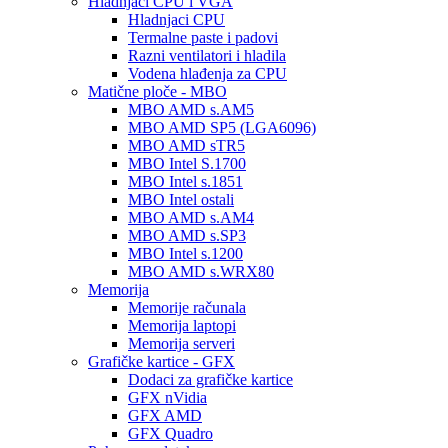
Hladnjaci CPU i VGA
Hladnjaci CPU
Termalne paste i padovi
Razni ventilatori i hladila
Vodena hlađenja za CPU
Matične ploče - MBO
MBO AMD s.AM5
MBO AMD SP5 (LGA6096)
MBO AMD sTR5
MBO Intel S.1700
MBO Intel s.1851
MBO Intel ostali
MBO AMD s.AM4
MBO AMD s.SP3
MBO Intel s.1200
MBO AMD s.WRX80
Memorija
Memorije računala
Memorija laptopi
Memorija serveri
Grafičke kartice - GFX
Dodaci za grafičke kartice
GFX nVidia
GFX AMD
GFX Quadro