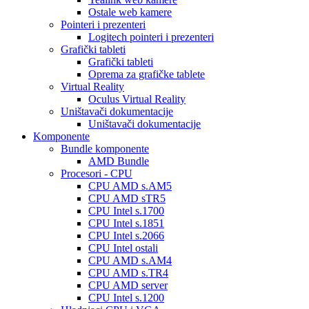
Ostale web kamere
Pointeri i prezenteri
Logitech pointeri i prezenteri
Grafički tableti
Grafički tableti
Oprema za grafičke tablete
Virtual Reality
Oculus Virtual Reality
Uništavači dokumentacije
Uništavači dokumentacije
Komponente
Bundle komponente
AMD Bundle
Procesori - CPU
CPU AMD s.AM5
CPU AMD sTR5
CPU Intel s.1700
CPU Intel s.1851
CPU Intel s.2066
CPU Intel ostali
CPU AMD s.AM4
CPU AMD s.TR4
CPU AMD server
CPU Intel s.1200