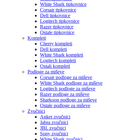
White Shark tipkovnice
Corsair tipkovnice
Dell tipkovnice
Logitech tipkovnice
Razer tipkovnice
Ostale tipkovnice
Kompleti
Cherry kompleti
Dell kompleti
White Shark kompleti
Logitech kompleti
Ostali kompleti
Podloge za miševe
Corsair podloge za miševe
White Shark podloge za miševe
Logitech podloge za miševe
Razer podloge za miševe
Sharkoon podloge za miševe
Ostale podloge za miševe
Zvučnici
Anker zvučnici
Jabra zvučnici
JBL zvučnici
Sony zvučnici
White Shark zvučnici