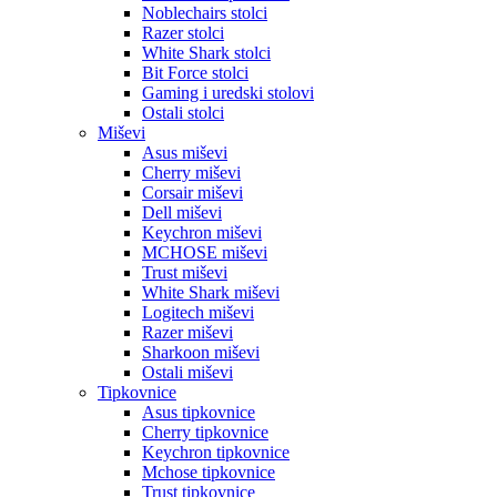
Noblechairs stolci
Razer stolci
White Shark stolci
Bit Force stolci
Gaming i uredski stolovi
Ostali stolci
Miševi
Asus miševi
Cherry miševi
Corsair miševi
Dell miševi
Keychron miševi
MCHOSE miševi
Trust miševi
White Shark miševi
Logitech miševi
Razer miševi
Sharkoon miševi
Ostali miševi
Tipkovnice
Asus tipkovnice
Cherry tipkovnice
Keychron tipkovnice
Mchose tipkovnice
Trust tipkovnice