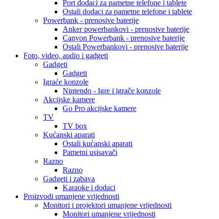
Port dodaci za pametne telefone i tablete
Ostali dodaci za pametne telefone i tablete
Powerbank - prenosive baterije
Anker powerbankovi - prenosive baterije
Canyon Powerbank - prenosive baterije
Ostali Powerbankovi - prenosive baterije
Foto, video, audio i gadgeti
Gadgeti
Gadgeti
Igraće konzole
Nintendo - Igre i igrače konzole
Akcijske kamere
Go Pro akcijske kamere
TV
TV box
Kućanski aparati
Ostali kućanski aparati
Pametni usisavači
Razno
Razno
Gadgeti i zabava
Karaoke i dodaci
Proizvodi umanjene vrijednosti
Monitori i projektori umanjene vrijednosti
Monitori umanjene vrijednosti