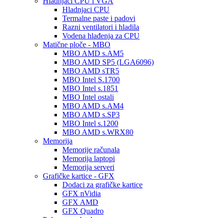
Hladnjaci CPU i VGA
Hladnjaci CPU
Termalne paste i padovi
Razni ventilatori i hladila
Vodena hlađenja za CPU
Matične ploče - MBO
MBO AMD s.AM5
MBO AMD SP5 (LGA6096)
MBO AMD sTR5
MBO Intel S.1700
MBO Intel s.1851
MBO Intel ostali
MBO AMD s.AM4
MBO AMD s.SP3
MBO Intel s.1200
MBO AMD s.WRX80
Memorija
Memorije računala
Memorija laptopi
Memorija serveri
Grafičke kartice - GFX
Dodaci za grafičke kartice
GFX nVidia
GFX AMD
GFX Quadro