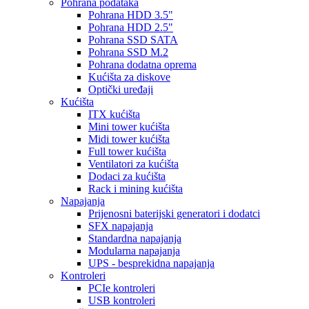
Pohrana podataka
Pohrana HDD 3.5"
Pohrana HDD 2.5"
Pohrana SSD SATA
Pohrana SSD M.2
Pohrana dodatna oprema
Kućišta za diskove
Optički uređaji
Kućišta
ITX kućišta
Mini tower kućišta
Midi tower kućišta
Full tower kućišta
Ventilatori za kućišta
Dodaci za kućišta
Rack i mining kućišta
Napajanja
Prijenosni baterijski generatori i dodatci
SFX napajanja
Standardna napajanja
Modularna napajanja
UPS - besprekidna napajanja
Kontroleri
PCIe kontroleri
USB kontroleri