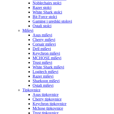
Noblechairs stolci
Razer stolci
White Shark stolci
Bit Force stolci
Gaming i uredski stolovi
Ostali stolci
Miševi
Asus miševi
Cherry miševi
Corsair miševi
Dell miševi
Keychron miševi
MCHOSE miševi
Trust miševi
White Shark miševi
Logitech miševi
Razer miševi
Sharkoon miševi
Ostali miševi
Tipkovnice
Asus tipkovnice
Cherry tipkovnice
Keychron tipkovnice
Mchose tipkovnice
Trust tipkovnice