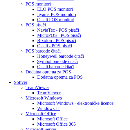
POS monitori
ELO POS monitori
Iiyama POS monitori
Ostali POS monitori
POS pisači
NaviaTec - POS pisači
MicroPOS - POS pisači
Bixolon - POS pisači
Ostali - POS pisači
POS barcode čitači
Honeywell barcode čitači
Symbol barcode čitači
Ostali barcode čitači
Dodatna oprema za POS
Dodatna oprema za POS
Softver
TeamViewer
TeamViewer
Microsoft Windows
Microsoft Windows - elektroničke licence
Windows 11
Microsoft Office
Microsoft Office
Microsoft Office 365
Microsoft Server