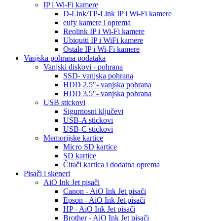
IP i Wi-Fi kamere
D-Link/TP-Link IP i Wi-Fi kamere
eufy kamere i oprema
Reolink IP i Wi-Fi kamere
Ubiquiti IP i WiFi kamere
Ostale IP i Wi-Fi kamere
Vanjska pohrana podataka
Vanjski diskovi - pohrana
SSD- vanjska pohrana
HDD 2.5"- vanjska pohrana
HDD 3.5"- vanjska pohrana
USB stickovi
Sigurnosni ključevi
USB-A stickovi
USB-C stickovi
Memorijske kartice
Micro SD kartice
SD kartice
Čitači kartica i dodatna oprema
Pisači i skeneri
AiO Ink Jet pisači
Canon - AiO Ink Jet pisači
Epson - AiO Ink Jet pisači
HP - AiO Ink Jet pisači
Brother - AiO Ink Jet pisači