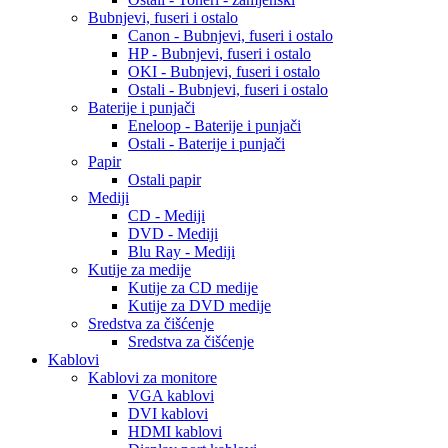
Bubnjevi, fuseri i ostalo
Canon - Bubnjevi, fuseri i ostalo
HP - Bubnjevi, fuseri i ostalo
OKI - Bubnjevi, fuseri i ostalo
Ostali - Bubnjevi, fuseri i ostalo
Baterije i punjači
Eneloop - Baterije i punjači
Ostali - Baterije i punjači
Papir
Ostali papir
Mediji
CD - Mediji
DVD - Mediji
Blu Ray - Mediji
Kutije za medije
Kutije za CD medije
Kutije za DVD medije
Sredstva za čišćenje
Sredstva za čišćenje
Kablovi
Kablovi za monitore
VGA kablovi
DVI kablovi
HDMI kablovi