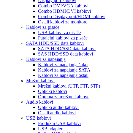
Display port kablovi
Combo DVI/VGA kablovi
Combo HDMI/DVI kablovi
Combo Display port/HDMI kablovi
Ostali kablovi za monitore
Kablovi za pisače
USB kablovi za pisače
Paralelni kablovi za pisače
SATA HDD/SSD data kablovi
SATA HDD/SSD data kablovi
SAS HDD/SSD data kablovi
Kablovi za napajanja
Kablovi za napajanja šuko
Kablovi za napajanja SATA
Kablovi za napajanja ostali
Mrežni kablovi
Mrežni kablovi (UTP, FTP, STP)
Optički kablovi
Oprema za mrežne kablove
Audio kablovi
Optički audio kablovi
Ostali audio kablovi
USB kablovi
Produžni USB kablovi
USB adapteri