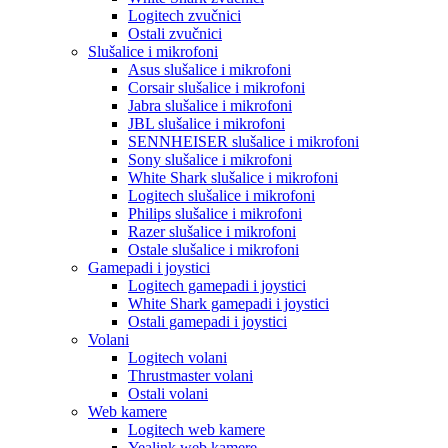
Logitech zvučnici
Ostali zvučnici
Slušalice i mikrofoni
Asus slušalice i mikrofoni
Corsair slušalice i mikrofoni
Jabra slušalice i mikrofoni
JBL slušalice i mikrofoni
SENNHEISER slušalice i mikrofoni
Sony slušalice i mikrofoni
White Shark slušalice i mikrofoni
Logitech slušalice i mikrofoni
Philips slušalice i mikrofoni
Razer slušalice i mikrofoni
Ostale slušalice i mikrofoni
Gamepadi i joystici
Logitech gamepadi i joystici
White Shark gamepadi i joystici
Ostali gamepadi i joystici
Volani
Logitech volani
Thrustmaster volani
Ostali volani
Web kamere
Logitech web kamere
Yealink web kamere