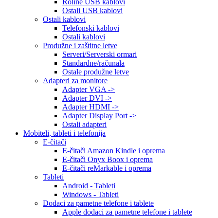
Roline USB kablovi
Ostali USB kablovi
Ostali kablovi
Telefonski kablovi
Ostali kablovi
Produžne i zaštitne letve
Serveri/Serverski ormari
Standardne/računala
Ostale produžne letve
Adapteri za monitore
Adapter VGA ->
Adapter DVI ->
Adapter HDMI ->
Adapter Display Port ->
Ostali adapteri
Mobiteli, tableti i telefonija
E-čitači
E-čitači Amazon Kindle i oprema
E-čitači Onyx Boox i oprema
E-čitači reMarkable i oprema
Tableti
Android - Tableti
Windows - Tableti
Dodaci za pametne telefone i tablete
Apple dodaci za pametne telefone i tablete