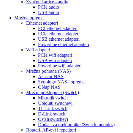
Zvučne kartice - audio
PCIe audio
USB audio
Mrežna oprema
Ethernet adapteri
PCI ethernet adapteri
PCIe ethernet adapteri
USB ethernet adapteri
Powerline ethernet adapteri
Wifi adapteri
PCIe wifi adapteri
USB wifi adapteri
Powerline wifi adapteri
Mrežna pohrana (NAS)
Asustor NAS
Synology NAS i oprema
QNap NAS
Mrežni preklopnici (Switch)
Mikrotik switch
Ubiquiti switchevi
TP-Link switch
D-Link switch
Ostali switchevi
Dodaci za preklopnike (Switch modules)
Routeri, AP-ovi i repetitori