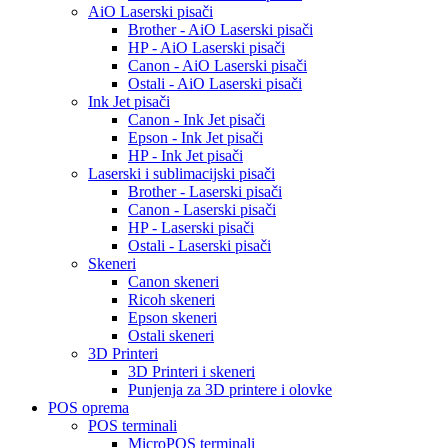
AiO Laserski pisači
Brother - AiO Laserski pisači
HP - AiO Laserski pisači
Canon - AiO Laserski pisači
Ostali - AiO Laserski pisači
Ink Jet pisači
Canon - Ink Jet pisači
Epson - Ink Jet pisači
HP - Ink Jet pisači
Laserski i sublimacijski pisači
Brother - Laserski pisači
Canon - Laserski pisači
HP - Laserski pisači
Ostali - Laserski pisači
Skeneri
Canon skeneri
Ricoh skeneri
Epson skeneri
Ostali skeneri
3D Printeri
3D Printeri i skeneri
Punjenja za 3D printere i olovke
POS oprema
POS terminali
MicroPOS terminali