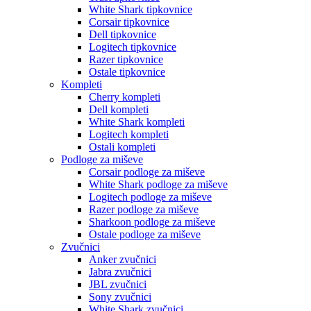
White Shark tipkovnice
Corsair tipkovnice
Dell tipkovnice
Logitech tipkovnice
Razer tipkovnice
Ostale tipkovnice
Kompleti
Cherry kompleti
Dell kompleti
White Shark kompleti
Logitech kompleti
Ostali kompleti
Podloge za miševe
Corsair podloge za miševe
White Shark podloge za miševe
Logitech podloge za miševe
Razer podloge za miševe
Sharkoon podloge za miševe
Ostale podloge za miševe
Zvučnici
Anker zvučnici
Jabra zvučnici
JBL zvučnici
Sony zvučnici
White Shark zvučnici