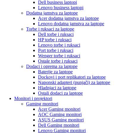
Dell business laptopi
Lenovo business laptopi
Dodatna jamstva za laptope
Acer dodatna jamstva za laptope
Lenovo dodatna jamstva za laptope
Torbe i ruksaci za laptope
Dell torbe i ruksaci
HP torbe i ruksaci
Lenovo torbe i ruksaci
Port torbe i ruksaci
Wenger torbe i ruksaci
Ostale torbe i ruksaci
Dodaci i oprema za laptope
Baterije za laptope
Dockovi i port replikatori za laptope
Naponski adapteri (punjači) za laptope
Hladnjaci za laptope
Ostali dodaci za laptope
Monitori i projektori
Gaming monitori
Acer Gaming monitori
AOC Gaming monitori
ASUS Gaming monitori
Dell Gaming monitori
Lenovo Gaming monitori