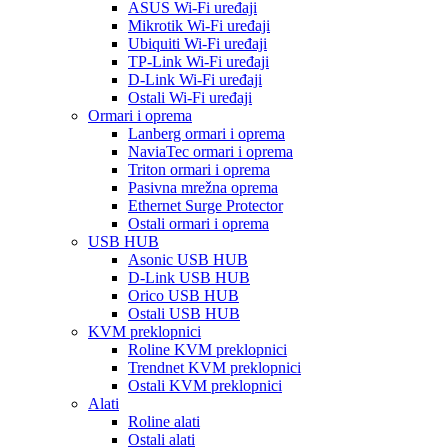
ASUS Wi-Fi uređaji
Mikrotik Wi-Fi uređaji
Ubiquiti Wi-Fi uređaji
TP-Link Wi-Fi uređaji
D-Link Wi-Fi uređaji
Ostali Wi-Fi uređaji
Ormari i oprema
Lanberg ormari i oprema
NaviaTec ormari i oprema
Triton ormari i oprema
Pasivna mrežna oprema
Ethernet Surge Protector
Ostali ormari i oprema
USB HUB
Asonic USB HUB
D-Link USB HUB
Orico USB HUB
Ostali USB HUB
KVM preklopnici
Roline KVM preklopnici
Trendnet KVM preklopnici
Ostali KVM preklopnici
Alati
Roline alati
Ostali alati