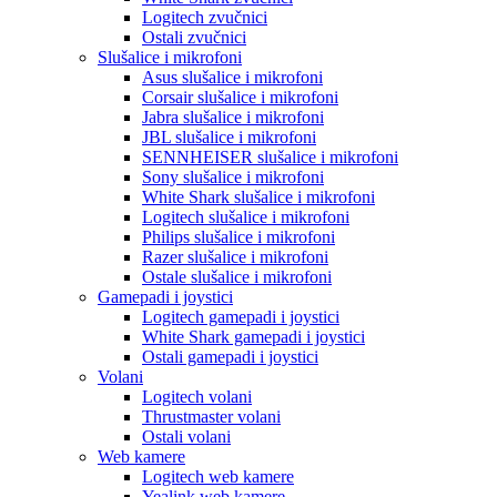
Logitech zvučnici
Ostali zvučnici
Slušalice i mikrofoni
Asus slušalice i mikrofoni
Corsair slušalice i mikrofoni
Jabra slušalice i mikrofoni
JBL slušalice i mikrofoni
SENNHEISER slušalice i mikrofoni
Sony slušalice i mikrofoni
White Shark slušalice i mikrofoni
Logitech slušalice i mikrofoni
Philips slušalice i mikrofoni
Razer slušalice i mikrofoni
Ostale slušalice i mikrofoni
Gamepadi i joystici
Logitech gamepadi i joystici
White Shark gamepadi i joystici
Ostali gamepadi i joystici
Volani
Logitech volani
Thrustmaster volani
Ostali volani
Web kamere
Logitech web kamere
Yealink web kamere