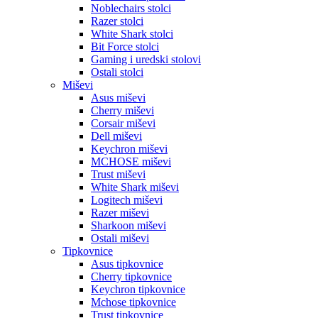
Noblechairs stolci
Razer stolci
White Shark stolci
Bit Force stolci
Gaming i uredski stolovi
Ostali stolci
Miševi
Asus miševi
Cherry miševi
Corsair miševi
Dell miševi
Keychron miševi
MCHOSE miševi
Trust miševi
White Shark miševi
Logitech miševi
Razer miševi
Sharkoon miševi
Ostali miševi
Tipkovnice
Asus tipkovnice
Cherry tipkovnice
Keychron tipkovnice
Mchose tipkovnice
Trust tipkovnice