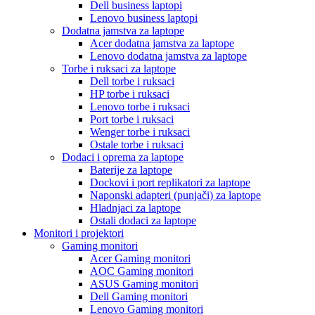
Dell business laptopi
Lenovo business laptopi
Dodatna jamstva za laptope
Acer dodatna jamstva za laptope
Lenovo dodatna jamstva za laptope
Torbe i ruksaci za laptope
Dell torbe i ruksaci
HP torbe i ruksaci
Lenovo torbe i ruksaci
Port torbe i ruksaci
Wenger torbe i ruksaci
Ostale torbe i ruksaci
Dodaci i oprema za laptope
Baterije za laptope
Dockovi i port replikatori za laptope
Naponski adapteri (punjači) za laptope
Hladnjaci za laptope
Ostali dodaci za laptope
Monitori i projektori
Gaming monitori
Acer Gaming monitori
AOC Gaming monitori
ASUS Gaming monitori
Dell Gaming monitori
Lenovo Gaming monitori