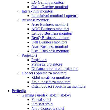
LG Gaming monitori
Ostali Gaming monitori
Interaktivni monitori
Interaktivni monitori i oprema
Business monitori
Acer Business monitori
AOC Business monitori
Lenovo Business monitori
BenQ Business monitori
Dell Business monitori
Asus Business monitori
Ostali Business monitori
Projektori
Projektori
Platna za projektore
Dodatna oprema za projektore
Dodaci i oprema za monitore
Zidni nosači za monitore
Stolni nosači za monitore
Ostali dodaci i oprema za monitore
Periferija
Gaming i uredski stolci i stolovi
Fractal stolci
Playseat stolci
Nitro Concepts stolci