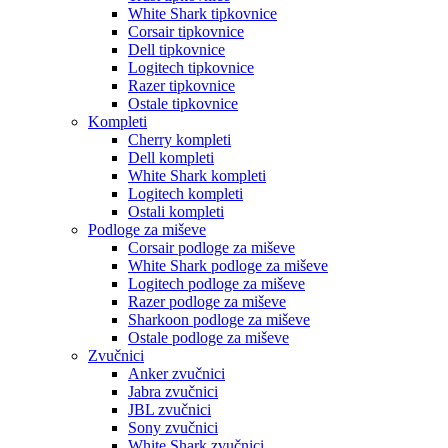
White Shark tipkovnice
Corsair tipkovnice
Dell tipkovnice
Logitech tipkovnice
Razer tipkovnice
Ostale tipkovnice
Kompleti
Cherry kompleti
Dell kompleti
White Shark kompleti
Logitech kompleti
Ostali kompleti
Podloge za miševe
Corsair podloge za miševe
White Shark podloge za miševe
Logitech podloge za miševe
Razer podloge za miševe
Sharkoon podloge za miševe
Ostale podloge za miševe
Zvučnici
Anker zvučnici
Jabra zvučnici
JBL zvučnici
Sony zvučnici
White Shark zvučnici