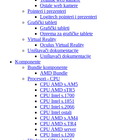
Ostale web kamere
Pointeri i prezenteri
Logitech pointeri i prezenteri
Grafički tableti
Grafički tableti
Oprema za grafičke tablete
Virtual Reality
Oculus Virtual Reality
Uništavači dokumentacije
Uništavači dokumentacije
Komponente
Bundle komponente
AMD Bundle
Procesori - CPU
CPU AMD s.AM5
CPU AMD sTR5
CPU Intel s.1700
CPU Intel s.1851
CPU Intel s.2066
CPU Intel ostali
CPU AMD s.AM4
CPU AMD s.TR4
CPU AMD server
CPU Intel s.1200